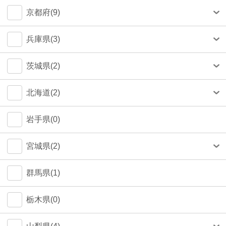
中央区(50)
大和市(0)
大阪市(39)
京都府(9)
品川区(30)
豊中市(3)
京都市(9)
兵庫県(3)
豊島区(14)
吹田市(1)
神戸市(1)
茨城県(2)
目黒区(14)
つくば市(1)
北海道(2)
文京区(13)
札幌市(1)
岩手県(0)
世田谷区(7)
宮城県(2)
台東区(5)
仙台市(2)
群馬県(1)
立川市(4)
栃木県(0)
杉並区(2)