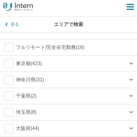
エリアで検索
戻る
フルリモート/完全在宅勤務(16)
東京都(423)
港区(79)
神奈川県(31)
渋谷区(75)
横浜市(23)
千葉県(2)
新宿区(67)
川崎市(4)
船橋市(0)
埼玉県(8)
千代田区(54)
鎌倉市(1)
千葉市(0)
さいたま市(4)
大阪府(44)