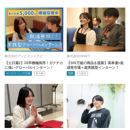
株式会社アンビエントナビ
株式会社DRAFT
【土日週2】28卒積極採用！ガクチカ
【300万超の商品を提案】高単価×急
に強いグローバルインターン！
成長市場＝超実践型インターン！
マーケティング/広報
東京都
営業
大阪府