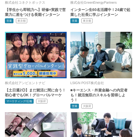
株式会社コネクトボックス
株式会社GreenEnergyPartners
【学生から即戦力へ】研修×実践で営
インターン生60名活躍中！24歳で起
業力に差をつける長期インターン
業した社長に学ぶインターン
営業
東京都
営業
東京都
株式会社アンビエントナビ
LSIGN POST株式会社
【土日週2◎】まだ就活に間に合う！
■キーエンス・外資金融への内定者
初心者でもOK！グローバルマーケ
も！就活無双のスキルを習得しよ
う！
マーケティング/広報
大阪府
営業
大阪府