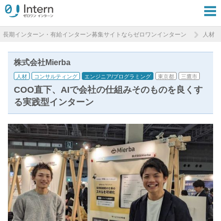
長期インターン・有給インターン募集サイトならゼロワンインターン
人材
株式会社Mierba
人材
コンサルティング
エンジニア/プログラミング
東京都
三鷹市
COO直下、AIで会社の仕組みそのものを良くす
る実践型インターン