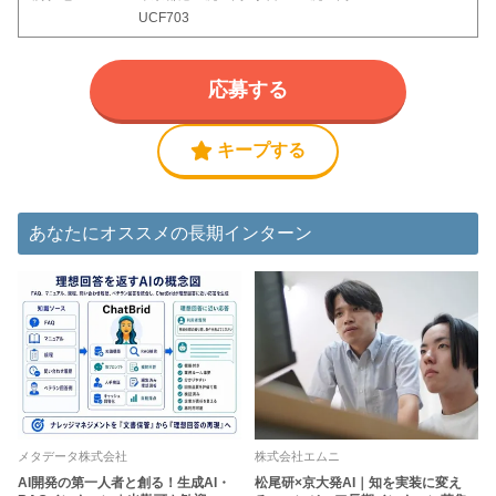
UCF703
応募する
キープする
あなたにオススメの長期インターン
メタデータ株式会社
株式会社エムニ
AI開発の第一人者と創る！生成AI・
松尾研×京大発AI｜知を実装に変え