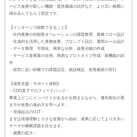
ービス改善や新しい機能・提供価値の試作など、より広い範囲に
踏み込んでもらう想定です。
【インターンで経験できること】
・社内業務や対顧客オペレーションの課題整理、業務フロー設計
・生成AIを活用した業務改善、プロンプト設計、運用ルール設計
・データ整理、可視化、簡単な分析、改善示唆の作成
・サービス改善案の企画、簡易なプロトタイプ作成、新機能の試
作
・経営に近い距離での課題設定、仮説検証、改善施策の実行
【成長支援・サポート体制】
・COO直下でのフィードバック：
事業上どこにインパクトがあるかを踏まえながら、優先順位の置
き方や改善の進め方を学べます。
・現場起点のOJT：
まずは現場理解と小さな改善から始め、成果に応じてより大きい
テーマや横断課題を任せます。
・裁量の拡大：