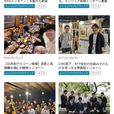
RAGインターン｜出勤可も歓迎
る。エンジニア長期インターン募集
エンジニア/プログラミング
埼玉県
エンジニア/プログラミング
東京都
樹林AI株式会社
株式会社Mierba
【日本初デカコーン候補】成長と高
COO直下、AIで会社の仕組みそのも
報酬を掴むAI開発インターン
のを良くする実践型インターン
エンジニア/プログラミング
東京都
エンジニア/プログラミング
東京都