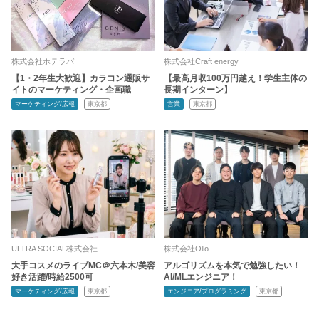
株式会社ホテラバ
株式会社Craft energy
【1・2年生大歓迎】カラコン通販サ
【最高月収100万円越え！学生主体の
イトのマーケティング・企画職
長期インターン】
マーケティング/広報
東京都
営業
東京都
ULTRA SOCIAL株式会社
株式会社Ollo
大手コスメのライブMC＠六本木/美容
アルゴリズムを本気で勉強したい！
好き活躍/時給2500可
AI/MLエンジニア！
マーケティング/広報
東京都
エンジニア/プログラミング
東京都