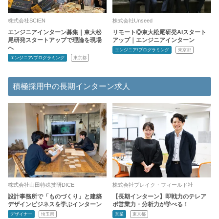
株式会社SCIEN
株式会社Unseed
エンジニアインターン募集｜東大松
リモート◎東大松尾研発AIスタート
尾研発スタートアップで理論を現場
アップ｜エンジニアインターン
へ
エンジニア/プログラミング
東京都
エンジニア/プログラミング
東京都
積極採用中の長期インターン求人
株式会社山田特殊技研DICE
株式会社ブレイク・フィールド社
設計事務所で「ものづくり」と建築
【長期インターン】即戦力のテレア
デザインビジネスを学ぶインターン
ポ営業力・分析力が学べる！
デザイナー
埼玉県
営業
東京都