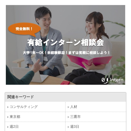
関連キーワード
コンサルティング
人材
東京都
三鷹市
週2日
週3日