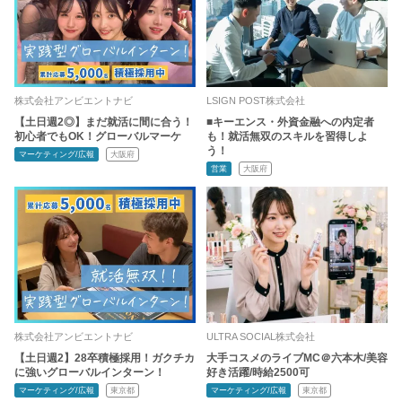
株式会社アンビエントナビ
LSIGN POST株式会社
【土日週2◎】まだ就活に間に合う！
■キーエンス・外資金融への内定者
初心者でもOK！グローバルマーケ
も！就活無双のスキルを習得しよ
う！
マーケティング/広報
大阪府
営業
大阪府
株式会社アンビエントナビ
ULTRA SOCIAL株式会社
【土日週2】28卒積極採用！ガクチカ
大手コスメのライブMC＠六本木/美容
に強いグローバルインターン！
好き活躍/時給2500可
マーケティング/広報
東京都
マーケティング/広報
東京都