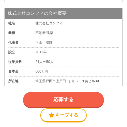
株式会社コンフィの会社概要
社名
株式会社コンフィ
業種
不動産/建築
代表者
下山 航輝
設立
2012年
従業員数
21人〜50人
資本金
500万円
所在地
埼玉県戸田市上戸田1丁目17-19 葵ビル301
応募する
キープする