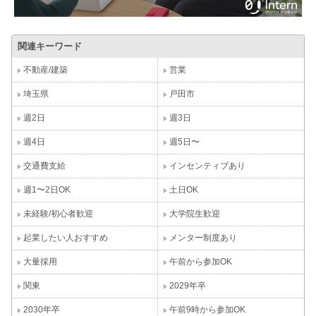
関連キーワード
不動産/建築
営業
埼玉県
戸田市
週2日
週3日
週4日
週5日〜
交通費支給
インセンティブあり
週1〜2日OK
土日OK
未経験/初心者歓迎
大学院生歓迎
起業したい人おすすめ
メンター制度あり
大量採用
午前から参加OK
関東
2029年卒
2030年卒
午前9時から参加OK