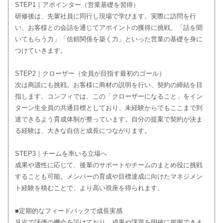
STEP1｜アポインター（営業基礎を習得）
研修後は、先輩社員に同行し現場で学びます。実際に訪問を行
い、お客様との会話を通じてアポイントの獲得に挑戦。「話を聞
いてもらう力」「信頼関係を築く力」といった営業の基礎を身に
つけていきます。
STEP2｜クローザー（全員が目指す最初のゴール）
次は商談にも挑戦。お客様に商材の説明を行い、契約の締結を目
指します。コンフィでは、この「クローザーになること」をイン
ターン生全員の共通目標としており、未経験からでもここまで到
達できるよう育成体制が整っています。自分の提案で契約が決ま
る経験は、大きな自信と成長につながります。
STEP3｜チームを率いる立場へ
成果や適性に応じて、後輩のサポートやチームのまとめ役に挑戦
することも可能。メンバーの育成や目標達成に向けたマネジメン
ト経験を積むことで、より高い視座を得られます。
■定期的なフィードバックで成長実感
月次で評価の機会を設けており、成果や課題を明確に把握できま