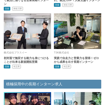
て就活に強くなる営業長期インター
れ、就活力UP！人材支援インターン
ン
営業
神奈川県
営業
神奈川県
株式会社プラスイー
TSK株式会社
初対面で無双する能力を身につける
実践で自走力と営業力を習得！ゼロ
ことが出来る新規開拓営業
から成果を出す長期インターン
営業
埼玉県
営業
埼玉県
積極採用中の長期インターン求人