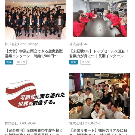
株式会社Gear Change
株式会社SALE
【大宮】学業と両立できる超実践型
【未経験OK】トップセールス直伝！
営業インターン！時給1,500円〜
営業力が身につく長期インターン
営業
埼玉県
営業
埼玉県
株式会社TOKUMORI
株式会社TOKUMORI
【完全在宅】全国募集◎学歴を超え
【全国リモート】採用のリアルに触