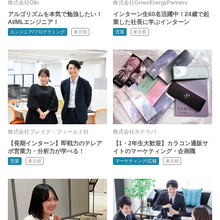
株式会社Ollo
株式会社GreenEnergyPartners
アルゴリズムを本気で勉強したい！
インターン生60名活躍中！24歳で起
AI/MLエンジニア！
業した社長に学ぶインターン
エンジニア/プログラミング
東京都
営業
東京都
株式会社ブレイク・フィールド社
株式会社ホテラバ
【長期インターン】即戦力のテレア
【1・2年生大歓迎】カラコン通販サ
ポ営業力・分析力が学べる！
イトのマーケティング・企画職
営業
東京都
マーケティング/広報
東京都