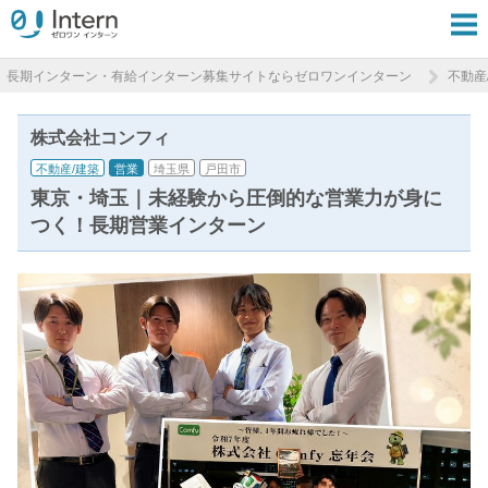
長期インターン・有給インターン募集サイトならゼロワンインターン
不動産
株式会社コンフィ
不動産/建築
営業
埼玉県
戸田市
東京・埼玉｜未経験から圧倒的な営業力が身に
つく！長期営業インターン