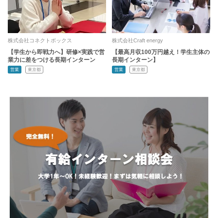
株式会社コネクトボックス
株式会社Craft energy
【学生から即戦力へ】研修×実践で営
【最高月収100万円越え！学生主体の
業力に差をつける長期インターン
長期インターン】
営業
東京都
営業
東京都