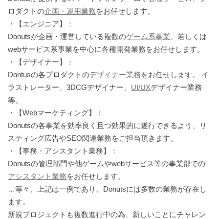
ロダクトの
企画・運用業務
をお任せします。
・【エンジニア】：
Donutsが企画・運営している複数の
ゲーム系事業
、若しくは
webサービス系事業を中心に各種開発業務をお任せします。
・【デザイナー】：
Dontusの各プロダクトの
デザイナー業務
をお任せします。 イ
ラストレーター、3DCGデザイナー、
UI/UX
デザイナー業務
等。
・【Webマーケティング】：
Donutsの各事業を効率良く且つ効果的に遂行できるよう、リ
スティング広告やSEO関連業務をご担当頂きます。
・【事務・アシスタント業務】：
Donutsの管理部門や他ゲームやwebサービス等の事業部での
アシスタント業務
をお任せします。
…等々、上記は一例であり、Donutsには多数の業務が存在し
ます。
新規プロジェクトも複数進行中の為、新しいことにチャレン