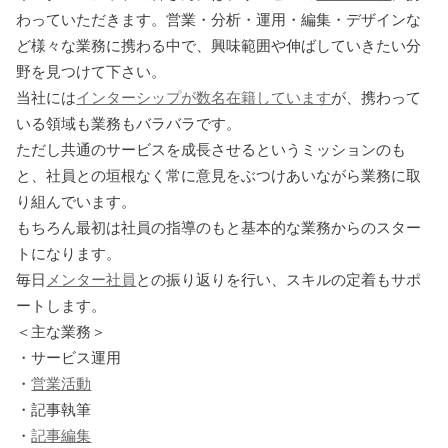
わっていただきます。営業・分析・運用・編集・デザインな
ど様々な業務に携わる中で、興味範囲や伸ばしていきたい分
野を見つけて下さい。
当社には
インターシップが数名在籍しています
が、携わって
いる領域も業務もバラバラです。
ただし共通のサービスを成長させるというミッションのも
と、社員との垣根なく常に意見をぶつけあいながら業務に取
り組んでいます。
もちろん最初は社員の指導のもと基本的な業務からのスター
トになります。
毎日
メンター社員
との振り返りを行い、スキルの定着もサポ
ートします。
＜主な業務＞
・サービス運用
・
営業活動
・記事執筆
・
記事編集