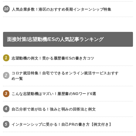
10
人気企業多数！港区のおすすめ長期インターンシップ特集
面接対策/志望動機/ESの人気記事ランキング
1
志望動機の例文！受かる履歴書/ESの書き方コツ
コロナ就活特集！自宅でできるオンライン就活サービスおすす
2
め一覧
3
こんな志望動機はマズい！履歴書のNGワード6選
4
自己分析で差が出る！強みと弱みの回答法と例文
5
インターンシップに受かる！自己PRの書き方【例文付き】