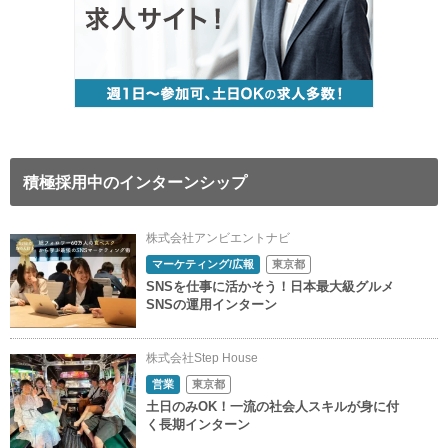
積極採用中のインターンシップ
株式会社アンビエントナビ
マーケティング/広報
東京都
SNSを仕事に活かそう！日本最大級グルメ
SNSの運用インターン
株式会社Step House
営業
東京都
土日のみOK！一流の社会人スキルが身に付
く長期インターン