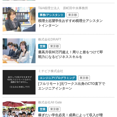
T&A税理士法人 原町田中央事務所
事務/アシスタント
東京都
税理士志望学生おすすめ税理士アシスタン
トインターン
株式会社DRAFT
営業
東京都
最高月収80万円超え！周りと差をつけて即
戦力になるビジネススキルを
ミチビク株式会社
エンジニア/プログラミング
東京都
[フルリモート]元ワークス出身のCTO直下で
エンジニアインターン
株式会社All Gate
営業
東京都
稼ぎたい学生必見！成果によって収入が増