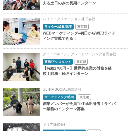
える土日のみの長期インターン
バリュークリエーション株式会社
ライター/編集/記者
東京都
WEBマーケティング♦初日からWEBライテ
ィング実践できる！
グローバルインテグレートソーシング合同会社
事務/アシスタント
東京都
【時給1700円～】世界的企業の財務を経
験！財務・経理インターン
ULTRA SOCIAL株式会社
マーケティング/広報
東京都
創業メンバーが全員TikTok出身者！ライバ
ー業務のインターン募集
ギリア株式会社