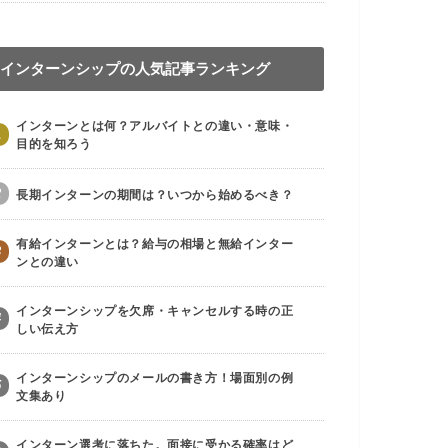
インターンシップの人気記事ランキング
インターンとは何？アルバイトとの違い・意味・
1
目的を知ろう
2
長期インターンの期間は？いつから始めるべき？
有給インターンとは？給与の相場と無給インター
3
ンとの違い
インターンシップを欠席・キャンセルする時の正
4
しい伝え方
インターンシップのメールの書き方！場面別の例
5
文集あり
インターン選考に落ちた。面接に受かる確率はど