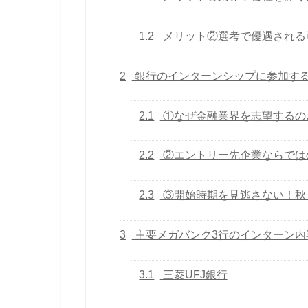
1.2
メリット②選考で優遇される
2
銀行のインターンシップに参加す
2.1
①なぜ金融業界を志望するの
2.2
②エントリー先企業ならでは
2.3
③開始時期を見逃さない！秋
3
主要メガバンク3行のインターン内
3.1
三菱UFJ銀行