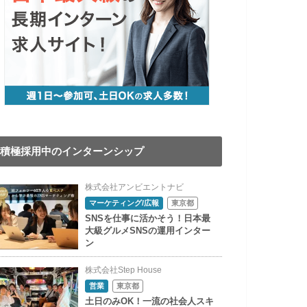
積極採用中のインターンシップ
株式会社アンビエントナビ
マーケティング/広報
東京都
SNSを仕事に活かそう！日本最
大級グルメSNSの運用インター
ン
株式会社Step House
営業
東京都
土日のみOK！一流の社会人スキ