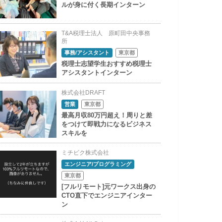
ルが身に付く長期インターン
T&A税理士法人 原町田中央事務
所
事務/アシスタント
東京都
税理士志望学生おすすめ税理士
アシスタントインターン
株式会社DRAFT
営業
東京都
最高月収80万円超え！周りと差
をつけて即戦力になるビジネス
スキルを
ミチビク株式会社
エンジニア/プログラミング
東京都
[フルリモート]元ワークス出身の
CTO直下でエンジニアインター
ン