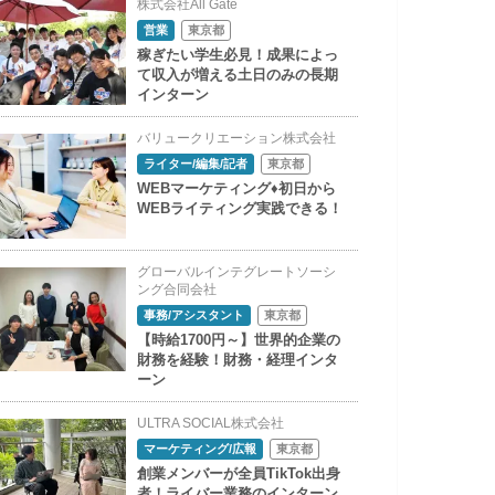
株式会社All Gate
営業
東京都
稼ぎたい学生必見！成果によっ
て収入が増える土日のみの長期
インターン
バリュークリエーション株式会社
ライター/編集/記者
東京都
WEBマーケティング♦初日から
WEBライティング実践できる！
グローバルインテグレートソーシ
ング合同会社
事務/アシスタント
東京都
【時給1700円～】世界的企業の
財務を経験！財務・経理インタ
ーン
ULTRA SOCIAL株式会社
マーケティング/広報
東京都
創業メンバーが全員TikTok出身
者！ライバー業務のインターン