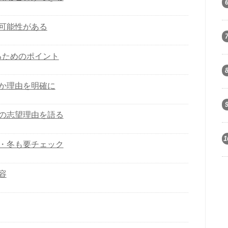
可能性がある
るためのポイント
か理由を明確に
の志望理由を語る
1
・冬も要チェック
容