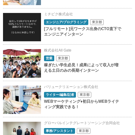
ミチビク株式会社
エンジニア/プログラミング
東京都
[フルリモート]元ワークス出身のCTO直下で
エンジニアインターン
株式会社All Gate
営業
東京都
稼ぎたい学生必見！成果によって収入が増
える土日のみの長期インターン
バリュークリエーション株式会社
ライター/編集/記者
東京都
WEBマーケティング♦初日からWEBライテ
ィング実践できる！
グローバルインテグレートソーシング合同会社
事務/アシスタント
東京都