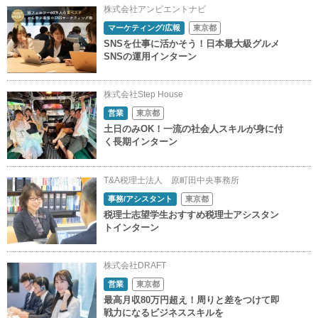
株式会社アンビエントナビ
マーケティング/広報
東京都
SNSを仕事に活かそう！日本最大級グルメ
SNSの運用インターン
株式会社Step House
営業
東京都
土日のみOK！一流の社会人スキルが身に付
く長期インターン
T&A税理士法人 原町田中央事務所
事務/アシスタント
東京都
税理士志望学生おすすめ税理士アシスタン
トインターン
株式会社DRAFT
営業
東京都
最高月収80万円超え！周りと差をつけて即
戦力になるビジネススキルを