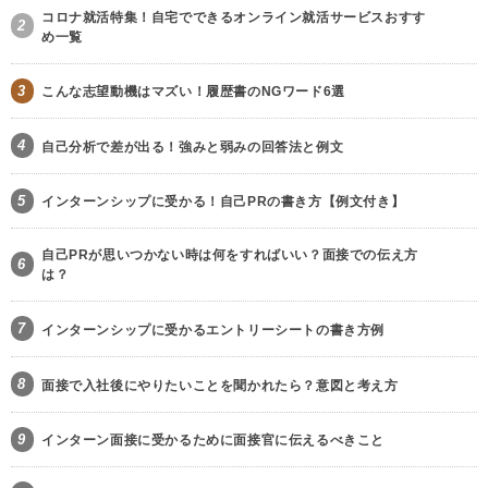
コロナ就活特集！自宅でできるオンライン就活サービスおすす
2
め一覧
3
こんな志望動機はマズい！履歴書のNGワード6選
4
自己分析で差が出る！強みと弱みの回答法と例文
5
インターンシップに受かる！自己PRの書き方【例文付き】
自己PRが思いつかない時は何をすればいい？面接での伝え方
6
は？
7
インターンシップに受かるエントリーシートの書き方例
8
面接で入社後にやりたいことを聞かれたら？意図と考え方
9
インターン面接に受かるために面接官に伝えるべきこと