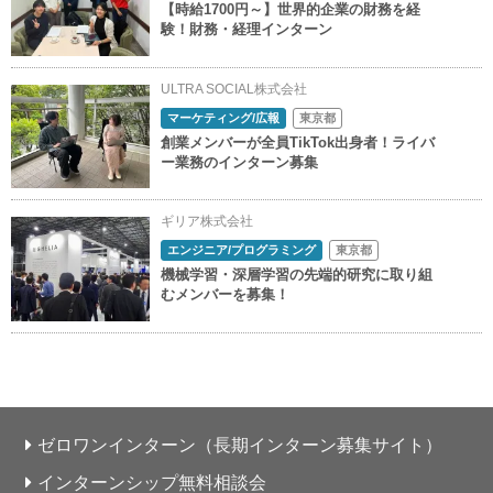
【時給1700円～】世界的企業の財務を経
験！財務・経理インターン
ULTRA SOCIAL株式会社
マーケティング/広報
東京都
創業メンバーが全員TikTok出身者！ライバ
ー業務のインターン募集
ギリア株式会社
エンジニア/プログラミング
東京都
機械学習・深層学習の先端的研究に取り組
むメンバーを募集！
ゼロワンインターン（長期インターン募集サイト）
インターンシップ無料相談会