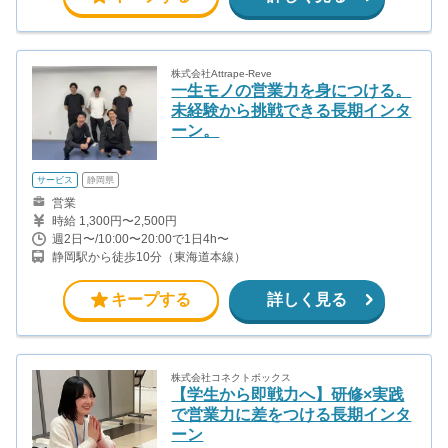
ーン生の報酬となっています。
株式会社Attrape-Reve
一生モノの営業力を身につける。
未経験から挑戦できる長期インタ
ーン。
サービス
静岡県
営業
時給 1,300円〜2,500円
週2日〜/10:00〜20:00で1日4h〜
静岡駅から徒歩10分（東海道本線）
キープする
詳しく見る
株式会社コネクトボックス
【学生から即戦力へ】研修×実践
で営業力に差をつける長期インタ
ーン