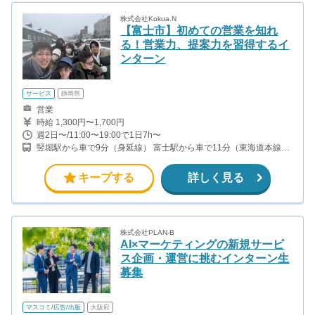
株式会社Kokua.N
【富士市】初めての営業を知れ
る！営業力、提案力を習得するイ
ンターン
サービス
静岡県
営業
時給 1,300円〜1,700円
週2日〜/11:00〜19:00で1日7h〜
竪堀駅から車で9分（身延線） 富士駅から車で11分（東海道本線、
身延線）
キープする
詳しく見る
株式会社PLAN-B
AI×マーケティングの新規サービ
ス企画・運営に挑むインターン生
募集
マスコミ/広告/出版
大阪府