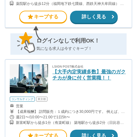
薬院駅から徒歩12分（福岡地下鉄七隈線、西鉄天神大牟田線） 渡
辺通駅から徒歩10分（福岡地下鉄七隈線）
キープする
詳しく見る
ログインなしで利用OK！
気になる求人は今すぐキープ！
LSIGN POST株式会社
【大手内定実績多数】最強のガク
チカが身に付く営業職！！
コンサルティング
東京都
営業
【成果報酬】 訪問販売：１成約につき30,000円です。 例えば、光
インターネットの成約であれば、平均的に2.5日で1件の契約が見込
週2日〜/10:00〜21:00で1日5h〜
めます。（12,000円/1日6時間稼働） ＜月収例＞月に50万以上稼ぐ
新富町駅から徒歩1分（有楽町線） 築地駅から徒歩2分（日比谷
方もいます！ ・月5件成約：150,000円 ・月15件成約：450,000円
線）
・月30成約：900,000円➕マネジメントインセンティブ300,000
円 合計1,200,000円 時給換算で2,000円程度が、平均的なインタ
キープする
詳しく見る