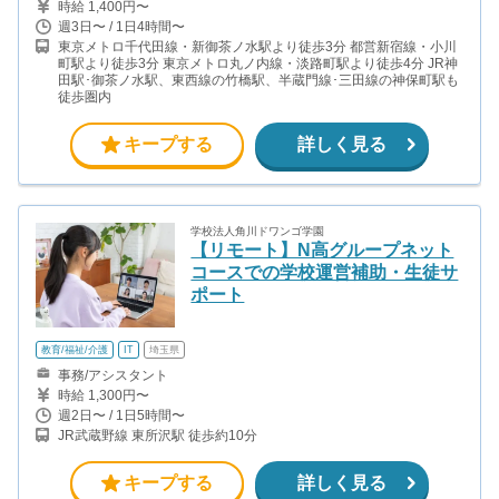
時給 1,400円〜
週3日〜 / 1日4時間〜
東京メトロ千代田線・新御茶ノ水駅より徒歩3分 都営新宿線・小川
町駅より徒歩3分 東京メトロ丸ノ内線・淡路町駅より徒歩4分 JR神
田駅･御茶ノ水駅、東西線の竹橋駅、半蔵門線･三田線の神保町駅も
徒歩圏内
キープする
詳しく見る
学校法人角川ドワンゴ学園
【リモート】N高グループネット
コースでの学校運営補助・生徒サ
ポート
教育/福祉/介護
IT
埼玉県
事務/アシスタント
時給 1,300円〜
週2日〜 / 1日5時間〜
JR武蔵野線 東所沢駅 徒歩約10分
キープする
詳しく見る