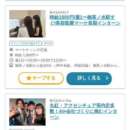
株式会社DELF
時給1800円/週1〜御茶ノ水駅す
ぐ/美容医療マーケ長期インターン
マスコミ/広告/出版
IT
東京都
マーケティング/広報
時給 1,800円〜
週1日〜/10:00〜19:00で1日3h〜
御茶ノ水駅から徒歩0分（JR中央線、JR総武線） 御茶ノ水駅から徒
歩1分（東京メトロ丸ノ内線） 新御茶ノ水駅から徒歩2分（東京メ
トロ千代田線）
キープする
詳しく見る
株式会社Lit Ship
丸紅・アクセンチュア等内定多
数！AI×会社づくりに挑むインタ
ーン