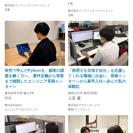
I.K
株式会社インフィニティエージェント
営業
株式会社インフィニティエージェント
営業
研究で学んだPythonを、顧客の課
「税理士を目指す自分」を応援し
題を解く力へ。 要件定義から実装
てくれる職場に出会い、長期イン
まで挑戦したエンジニア長期イン
ターンから新卒入社へ歩んだ私の
ターン
体験記
東京科学大学 修士2年
神奈川大学 既卒(学部)
H.K
上原 慶
株式会社pipon
株式会社アカウンタックス
エンジニア/プログラミング
事務/アシスタント