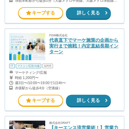
堺筋本町駅から徒歩2分（大阪メトロ中央線、大阪メトロ堺筋線）
本町駅から徒歩5分（大阪メトロ中央線、大阪メトロ御堂筋線、大
阪メトロ四つ橋線）
キープする
詳しく見る
FISM株式会社
代表直下でマーケ施策の企画から
実行まで挑戦！内定直結長期イン
ターン
IT
マスコミ/広告/出版
福岡県
マーケティング/広報
時給 1,200円〜
週3日〜/10:00〜19:00で1日4h〜
赤坂駅から徒歩4分（空港線）
キープする
詳しく見る
株式会社DRAFT
【キーエンス流営業術！】営業力