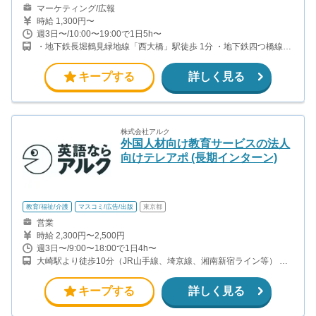
マーケティング/広報
時給 1,300円〜
週3日〜/10:00〜19:00で1日5h〜
・地下鉄長堀鶴見緑地線「西大橋」駅徒歩 1分 ・地下鉄四つ橋線
「四ツ橋」駅徒歩 3分 ・地下鉄御堂筋線｜地下鉄長堀鶴見緑地線
「心斎橋」駅徒歩 7分
キープする
詳しく見る
株式会社アルク
外国人材向け教育サービスの法人
向けテレアポ (長期インターン)
教育/福祉/介護
マスコミ/広告/出版
東京都
営業
時給 2,300円〜2,500円
週3日〜/9:00〜18:00で1日4h〜
大崎駅より徒歩10分（JR山手線、埼京線、湘南新宿ライン等） 品
川駅より徒歩12分（JR山手線、京浜東北線、東海道線、横須賀線
等） 五反田駅より徒歩12分（JR山手線・都営浅草線・東急池上
キープする
詳しく見る
線）