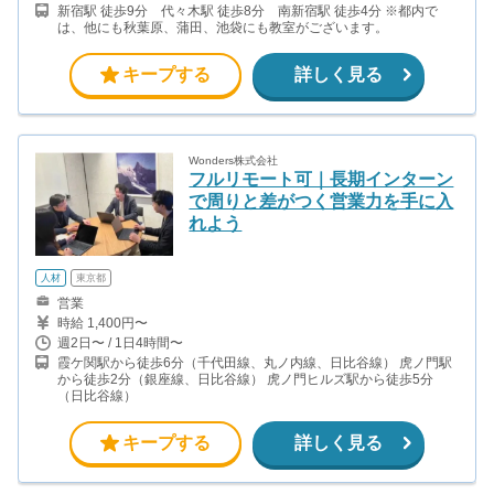
新宿駅 徒歩9分 代々木駅 徒歩8分 南新宿駅 徒歩4分 ※都内で
は、他にも秋葉原、蒲田、池袋にも教室がございます。
キープする
詳しく見る
Wonders株式会社
フルリモート可｜長期インターン
で周りと差がつく営業力を手に入
れよう
人材
東京都
営業
時給 1,400円〜
週2日〜 / 1日4時間〜
霞ケ関駅から徒歩6分（千代田線、丸ノ内線、日比谷線） 虎ノ門駅
から徒歩2分（銀座線、日比谷線） 虎ノ門ヒルズ駅から徒歩5分
（日比谷線）
キープする
詳しく見る