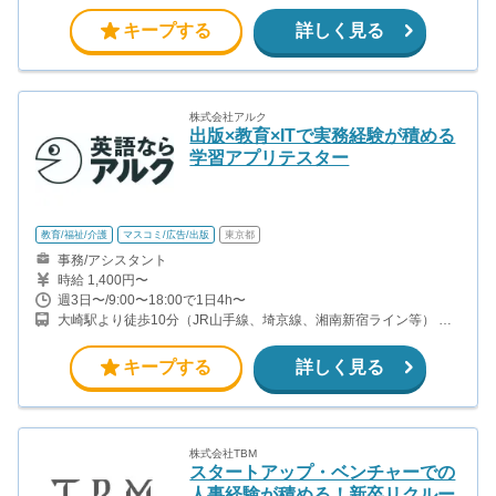
5分（都営新宿線） 神田駅から徒歩8分（JR山手線・中央線、東京
メトロ銀座線）
キープする
詳しく見る
株式会社アルク
出版×教育×ITで実務経験が積める
学習アプリテスター
教育/福祉/介護
マスコミ/広告/出版
東京都
事務/アシスタント
時給 1,400円〜
週3日〜/9:00〜18:00で1日4h〜
大崎駅より徒歩10分（JR山手線、埼京線、湘南新宿ライン等） 品
川駅より徒歩12分（JR山手線、京浜東北線、東海道線、横須賀線
等） 五反田駅より徒歩12分（JR山手線・都営浅草線・東急池上
キープする
詳しく見る
線）
株式会社TBM
スタートアップ・ベンチャーでの
人事経験が積める！新卒リクルー