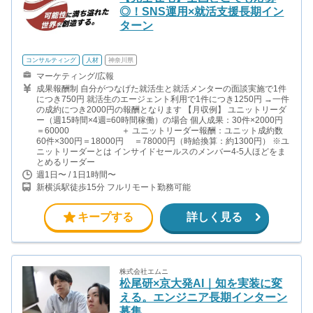
◎！SNS運用×就活支援長期イン
ターン
コンサルティング
人材
神奈川県
マーケティング/広報
成果報酬制 自分がつなげた就活生と就活メンターの面談実施で1件
につき750円 就活生のエージェント利用で1件につき1250円 →一件
の成約につき2000円の報酬となります 【月収例】 ユニットリーダ
ー（週15時間×4週=60時間稼働）の場合 個人成果：30件×2000円
＝60000 ＋ ユニットリーダー報酬：ユニット成約数
60件×300円＝18000円 ＝78000円（時給換算：約1300円） ※ユ
ニットリーダーとは インサイドセールスのメンバー4-5人ほどをま
とめるリーダー
週1日〜 / 1日1時間〜
新横浜駅徒歩15分 フルリモート勤務可能
キープする
詳しく見る
株式会社エムニ
松尾研×京大発AI｜知を実装に変
える。エンジニア長期インターン
募集