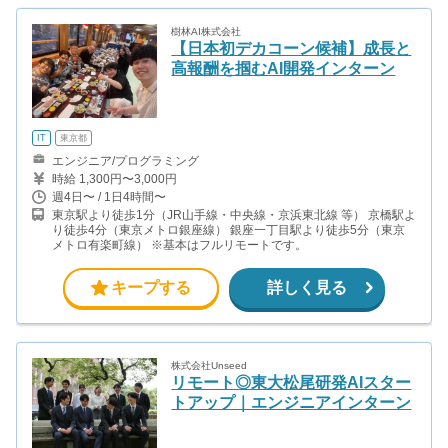
樹林AI株式会社
【日本初デカコーン候補】成長と
高報酬を掴むAI開発インターン
IT
東京都
エンジニア/プログラミング
時給 1,300円〜3,000円
週4日〜 / 1日4時間〜
東京駅より徒歩1分（JR山手線・中央線・京浜東北線 等） 京橋駅よ
り徒歩4分（東京メトロ銀座線） 銀座一丁目駅より徒歩5分（東京
メトロ有楽町線） ※基本はフルリモートです。
キープする
詳しく見る
株式会社Unseed
リモート◎東大松尾研発AIスター
トアップ｜エンジニアインターン