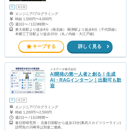
IT
東京都
エンジニア/プログラミング
時給 1,500円〜4,000円
週3日〜 / 1日3時間〜
東大前駅より徒歩4分（南北線） 根津駅より徒歩8分（千代田線）
本郷三丁目駅より徒歩10分（丸ノ内線・大江戸線)
キープする
詳しく見る
メタデータ株式会社
AI開発の第一人者と創る！生成
AI・RAGインターン｜出勤可も歓
迎
IT
埼玉県
エンジニア/プログラミング
時給 1,200円〜2,500円
週2日〜 / 1日2時間〜
春日部研究所： 北春日部駅から徒歩13分(東武スカイツリーライン)
訪問先の川崎等は別途ご連絡。