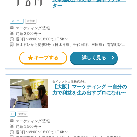
ター
メーカー
東京都
マーケティング/広報
時給 2,000円〜
週3日〜/9:00〜18:00で1日5h〜
日比谷駅から徒歩2分（日比谷線、千代田線、三田線） 有楽町駅か
ら徒歩5分（山手線、京浜東北線、有楽町線） 銀座駅から徒歩7分
（銀座線、日比谷線、有楽町線、丸ノ内線）
キープする
詳しく見る
ダイレクト出版株式会社
【大阪】マーケティング 〜自分の
力で利益を生み出すプロになれ〜
IT
大阪府
マーケティング/広報
時給 1,500円〜
週3日〜/9:00〜18:00で1日6h〜