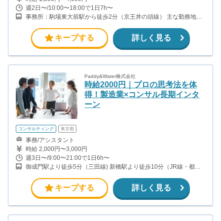
週2日〜/10:00〜18:00で1日7h〜
事務所：駒場東大前駅から徒歩2分（京王井の頭線） 主な勤務地は
関東の一都三県（東京・神奈川・千葉・埼玉）にあるイオンモール
やららぽーとなどのショッピングモールです。
キープする
詳しく見る
Paddy&Water株式会社
時給2000円｜プロの思考法を体
得！製造業×コンサル長期インタ
ーン
コンサルティング
東京都
事務/アシスタント
時給 2,000円〜3,000円
週3日〜/9:00〜21:00で1日6h〜
御成門駅より徒歩5分（三田線) 新橋駅より徒歩10分（JR線・都営
浅草線・銀座線）
キープする
詳しく見る