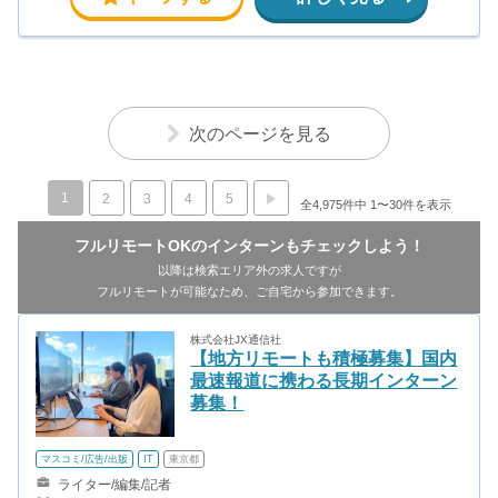
次のページを見る
1
2
3
4
5
全4,975件中 1〜30件を表示
フルリモートOKのインターンもチェックしよう！
以降は検索エリア外の求人ですが
フルリモートが可能なため、ご自宅から参加できます。
株式会社JX通信社
【地方リモートも積極募集】国内
最速報道に携わる長期インターン
募集！
マスコミ/広告/出版
IT
東京都
ライター/編集/記者