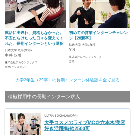
就活に出遅れ、資格もなかった。
初めての営業インターンチャレン
不安だらけだった日々を変えてく
ジ【28新卒】
れた、長期インターンという選択
法政大学 大学1年生
Y.N
日本大学 既卒(学部)
中井 双葉
株式会社レバレッジベース
営業
株式会社アカウンタックス
事務/アシスタント
大学2年生（29卒）の長期インターン体験談を全て見る
積極採用中の長期インターン求人
ULTRA SOCIAL株式会社
大手コスメのライブMC＠六本木/美容
好き活躍/時給2500可