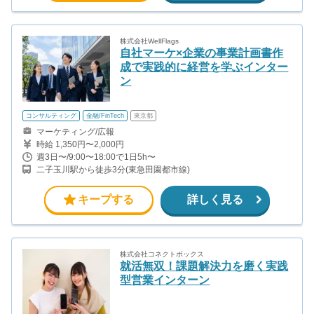
株式会社WellFlags
自社マーケ×企業の事業計画書作
成で実践的に経営を学ぶインター
ン
コンサルティング
金融/FinTech
東京都
マーケティング/広報
時給 1,350円〜2,000円
週3日〜/9:00〜18:00で1日5h〜
二子玉川駅から徒歩3分(東急田園都市線)
キープする
詳しく見る
株式会社コネクトボックス
就活無双！課題解決力を磨く実践
型営業インターン