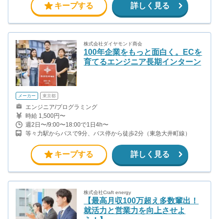
キープする
詳しく見る
株式会社ダイヤモンド商会
100年企業をもっと面白く。ECを
育てるエンジニア長期インターン
メーカー
東京都
エンジニア/プログラミング
時給 1,500円〜
週2日〜/9:00〜18:00で1日4h〜
等々力駅からバスで9分、バス停から徒歩2分（東急大井町線）
キープする
詳しく見る
株式会社Craft energy
【最高月収100万超え多数輩出！
就活力と営業力を向上させよ