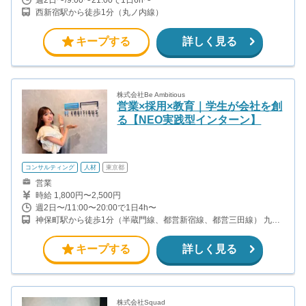
役職：アポインター 月間１契約×８万円＝８万円 ＋交通費 ○入社３
西新宿駅から徒歩1分（丸ノ内線）
ヶ月目（東京大学２年生） 役職：アポインター（ランク：ブロン
ズ） 月間３契約×10万円＝30万円 ＋交通費 ○入社６ヶ月目（早稲田
大学３年生） 役職：アポインター（ランク：シルバー） 月間５契
キープする
詳しく見る
約×12万円＝60万円 ＋交通費 ○入社15ヶ月目（慶應大学３年生）
役職：クローザー 月間３契約×25万＝75万円 ＋交通費 交通費支給
あり
株式会社Be Ambitious
営業×採用×教育｜学生が会社を創
る【NEO実践型インターン】
コンサルティング
人材
東京都
営業
時給 1,800円〜2,500円
週2日〜/11:00〜20:00で1日4h〜
神保町駅から徒歩1分（半蔵門線、都営新宿線、都営三田線） 九段
下駅から徒歩9分（半蔵門線、都営新宿線、東西線） 新御茶ノ水駅
から徒歩10分（東京メトロ千代田線）
キープする
詳しく見る
株式会社Squad