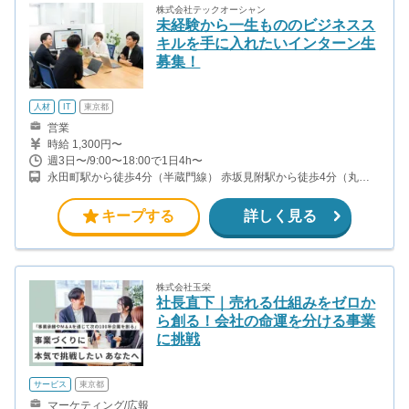
株式会社テックオーシャン
未経験から一生もののビジネスス
キルを手に入れたいインターン生
募集！
人材
IT
東京都
営業
時給 1,300円〜
週3日〜/9:00〜18:00で1日4h〜
永田町駅から徒歩4分（半蔵門線） 赤坂見附駅から徒歩4分（丸ノ
内線）
キープする
詳しく見る
株式会社玉栄
社長直下｜売れる仕組みをゼロか
ら創る！会社の命運を分ける事業
に挑戦
サービス
東京都
マーケティング/広報