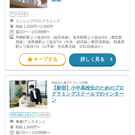
IT
東京都
エンジニア/プログラミング
時給 1,250円〜2,500円
週3日〜 / 1日2時間〜
馬喰町駅より徒歩4分（総武本線） 岩本町駅より徒歩4分（都営新
宿線） 浅草橋駅より徒歩7分（中央・総武線／都営浅草線） 秋葉原
駅より徒歩7分（山手線・京浜東北線・日比谷線ほか）
キープする
詳しく見る
学校法人角川ドワンゴ学園
【新宿】小中高校生のためのプロ
グラミングスクールでのインター
ン
教育/福祉/介護
IT
東京都
事務/アシスタント
時給 1,600円〜
週2日〜 / 1日2時間〜