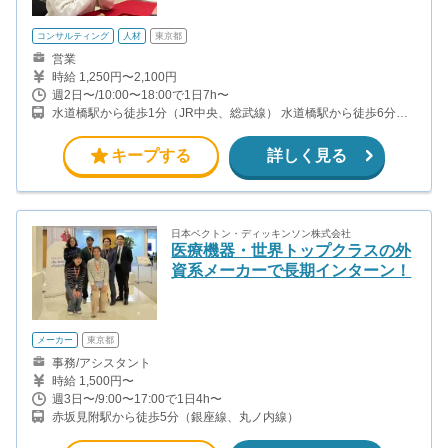
コンサルティング
人材
東京都
営業
時給 1,250円〜2,100円
週2日〜/10:00〜18:00で1日7h〜
水道橋駅から徒歩1分（JR中央、総武線） 水道橋駅から徒歩6分
（都営三田線）
キープする
詳しく見る
日本ベクトン・ディッキンソン株式会社
医療機器・世界トップクラスの外
資系メーカーで長期インターン！
メーカー
東京都
事務/アシスタント
時給 1,500円〜
週3日〜/9:00〜17:00で1日4h〜
赤坂見附駅から徒歩5分（銀座線、丸ノ内線）