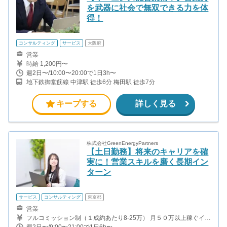
を武器に社会で無双できる力を体
得！
コンサルティング
サービス
大阪府
営業
時給 1,200円〜
週2日〜/10:00〜20:00で1日3h〜
地下鉄御堂筋線 中津駅 徒歩6分 梅田駅 徒歩7分
キープする
詳しく見る
株式会社GreenEnergyPartners
【土日勤務】将来のキャリアを確
実に！営業スキルを磨く長期イン
ターン
サービス
コンサルティング
東京都
営業
フルコミッション制（１成約あたり8-25万） 月５０万以上稼ぐイン
ターン生も多数います！ ■収入例 ○入社１ヶ月目（明治大学2年生）
週2日〜/9:00〜21:00で1日6h〜