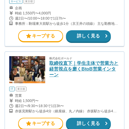
サービス
東京都
企画
時給 1,550円〜4,000円
週2日〜/10:00〜18:00で1日7h〜
事務所：駒場東大前駅から徒歩1分（京王井の頭線） 主な勤務地は
関東の一都三県（東京・神奈川・千葉・埼玉）にあるイオンモール
やららぽーとなどのショッピングモールです
キープする
詳しく見る
株式会社ボールド
取締役直下｜学生主体で営業力と
経営視点を磨くBtoB営業インタ
ーン
IT
東京都
営業
時給 1,500円〜
週2日〜/9:30〜18:30で1日3h〜
赤坂見附駅から徒歩4分（銀座線、丸ノ内線） 赤坂駅から徒歩4分
（千代田線）
キープする
詳しく見る