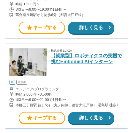
時給 1,500円〜
週3日〜/9:00〜19:00で1日4h〜
落合南長崎駅から徒歩6分（都営大江戸線）
キープする
詳しく見る
株式会社ELYZA
【就業型】ロボティクスの実機で
挑むEmbodied AIインターン
IT
東京都
エンジニア/プログラミング
時給 2,000円〜3,500円
週3日〜/9:00〜21:00で1日4h〜
本郷三丁目駅 徒歩5分（丸ノ内線、都営大江戸線） 湯島駅 徒歩7分
（千代田線） 御茶ノ水駅 徒歩12分（JR、メトロ各線）
キープする
詳しく見る