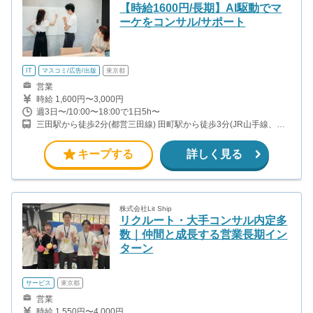
【時給1600円/長期】AI駆動でマ
ーケをコンサル/サポート
IT
マスコミ/広告/出版
東京都
営業
時給 1,600円〜3,000円
週3日〜/10:00〜18:00で1日5h〜
三田駅から徒歩2分(都営三田線) 田町駅から徒歩3分(JR山手線、京
浜東北線)
キープする
詳しく見る
株式会社Lit Ship
リクルート・大手コンサル内定多
数｜仲間と成長する営業長期イン
ターン
サービス
東京都
営業
時給 1,550円〜4,000円