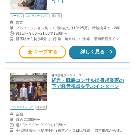
う！】
サービス
コンサルティング
東京都
営業
フルコミッション制（１成約あたり10~25万） 時給換算で（2000
円〜2500円）程度が目安となります。 月100万を稼ぐ学生多数在籍
週1日〜/9:00〜21:00で1日6h〜
しています。 ■収入例 〇入社1か月目（九州大学2年生） 役職：ア
新宿駅から徒歩8分（山手線、埼京線、中央線、湘南新宿ライン、
ポインター 月間1契約×10万円＝10万円 ＋交通費 〇入社3か月目
ほか）
（福岡大学2年生） 役職：アポインター 月間2契約×13万円＝26万
円 ＋交通費 〇入社6か月目（西南大学3年生） 役職：アポインター
キープする
詳しく見る
月間5契約×15万円＝75万円 ＋交通費 〇入社15か月目（長崎大学3
年生） 役職：クローザー 月間3契約×25万=75万円 ＋交通費 交通費
支給あり
株式会社プランベース
経営・戦略コンサル出身起業家の
下で経営視点を学ぶインターン
コンサルティング
東京都
企画
時給 2,200円〜
週3日〜/9:00〜20:00で1日5h〜
小伝馬町駅から徒歩4分（東京メトロ日比谷線） 岩本町駅から徒歩