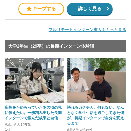
キープする
詳しく見る
フルリモートインターン求人をもっと見る
大学2年生（29卒）の長期インターン体験談
応募をためらっていたあの頃の私
語れるガクチカ、何もない。なん
に伝えたい。一歩踏み出した長期
となく学生生活を過ごしてきた僕
インターンで掴んだ成果と自信
が、長期インターンで自分を変え
るまで
成城大学 大学3年生
O.H
東洋大学 大学3年生