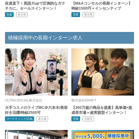
役員直下！英語力upで圧倒的なガク
【M&Aコンサルの長期インターン】
チカに。セールスインターン！
時給1500円＋インセンティブ
営業
東京都
営業
東京都
積極採用中の長期インターン求人
ULTRA SOCIAL株式会社
株式会社DRAFT
大手コスメのライブMC＠六本木/美容
【300万超の商品を提案】高単価×急
好き活躍/時給2500可
成長市場＝超実践型インターン！
マーケティング/広報
東京都
営業
大阪府