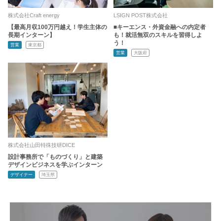
株式会社Craft energy
LSIGN POST株式会社
【最高月収100万円越え！学生主体の
■キーエンス・外資金融への内定者
長期インターン】
も！就活無双のスキルを習得しよ
う！
営業
東京都
営業
大阪府
株式会社山田特殊技研DICE
設計事務所で「ものづくり」と建築
デザインビジネスを学ぶインターン
デザイナー
埼玉県