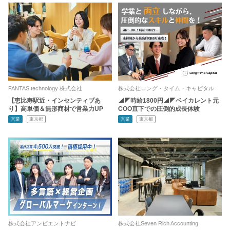
FANTAS technology 株式会社
株式会社ロング・タイム・キャピタル
【恵比寿駅近・インセンティブあ
◢◤時給1800円◢◤ベイカレント元
り】高単価＆無形商材で営業力UP
COO直下での圧倒的成長体験
営業
東京都
営業
東京都
株式会社アンビエントナビ
株式会社Seven Rich Accounting