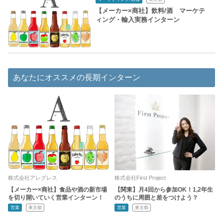
【メーカー×商社】飲料/酒 マーケテ
ィング・輸入実務インターン
あなたにオススメの長期インターン
株式会社アレグレス
株式会社First Project
【メーカー×商社】食品や酒の新市場
【関東】月4回から参加OK！1,2年生
を切り開いていく営業インターン！
のうちに周囲と差をつけよう？
営業
東京都
営業
東京都