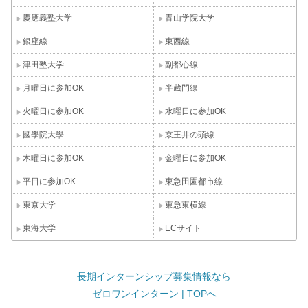
慶應義塾大学
青山学院大学
銀座線
東西線
津田塾大学
副都心線
月曜日に参加OK
半蔵門線
火曜日に参加OK
水曜日に参加OK
國學院大學
京王井の頭線
木曜日に参加OK
金曜日に参加OK
平日に参加OK
東急田園都市線
東京大学
東急東横線
東海大学
ECサイト
長期インターンシップ募集情報なら
ゼロワンインターン | TOPへ