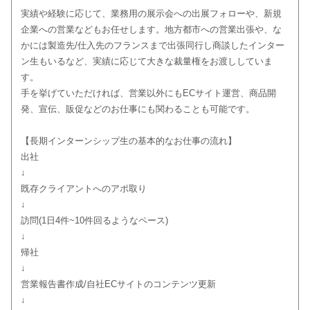
実績や経験に応じて、業務用の展示会への出展フォローや、新規
企業への営業などもお任せします。地方都市への営業出張や、な
かには製造先/仕入先のフランスまで出張同行し商談したインター
ン生もいるなど、実績に応じて大きな裁量権をお渡ししていま
す。
手を挙げていただければ、営業以外にもECサイト運営、商品開
発、宣伝、販促などのお仕事にも関わることも可能です。
【長期インターンシップ生の基本的なお仕事の流れ】
出社
↓
既存クライアントへのアポ取り
↓
訪問(1日4件~10件回るようなペース)
↓
帰社
↓
営業報告書作成/自社ECサイトのコンテンツ更新
↓