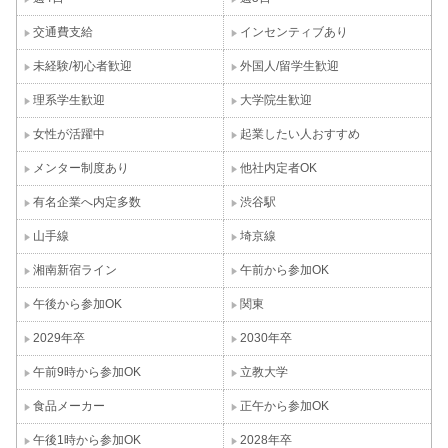
交通費支給
インセンティブあり
未経験/初心者歓迎
外国人/留学生歓迎
理系学生歓迎
大学院生歓迎
女性が活躍中
起業したい人おすすめ
メンター制度あり
他社内定者OK
有名企業へ内定多数
渋谷駅
山手線
埼京線
湘南新宿ライン
午前から参加OK
午後から参加OK
関東
2029年卒
2030年卒
午前9時から参加OK
立教大学
食品メーカー
正午から参加OK
午後1時から参加OK
2028年卒