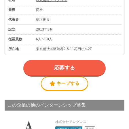
社名
株式会社アレグレス
業種
商社
代表者
稲垣則良
設立
2013年3月
従業員数
6人〜10人
所在地
東京都渋谷区渋谷2-6-11花門ビル2F
応募する
キープする
この企業の他のインターンシップ募集
株式会社アレグレス
マーケティング/広報
東京都