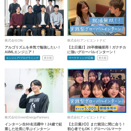
株式会社Ollo
株式会社アンビエントナビ
アルゴリズムを本気で勉強したい！
【土日週2】28卒積極採用！ガクチカ
AI/MLエンジニア！
に強いグローバルインターン！
エンジニア/プログラミング
東京都
マーケティング/広報
東京都
株式会社GreenEnergyPartners
株式会社アンビエントナビ
インターン生60名活躍中！24歳で起
【土日週2◎】まだ就活に間に合う！
業した社長に学ぶインターン
初心者でもOK！グローバルマーケ