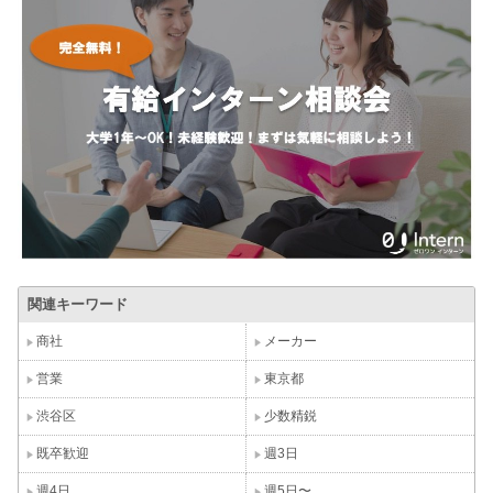
関連キーワード
商社
メーカー
営業
東京都
渋谷区
少数精鋭
既卒歓迎
週3日
週4日
週5日〜