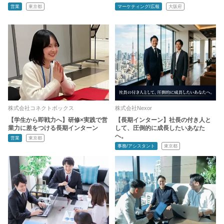
営業
東京都
マーケティング/広報
大阪府
株式会社コネクトボックス
株式会社Nexor
【学生から即戦力へ】研修×実践で営
【長期インターン】社長の付き人と
業力に差をつける長期インターン
して、圧倒的に成長したいあなた
へ。
営業
東京都
事務/アシスタント
東京都