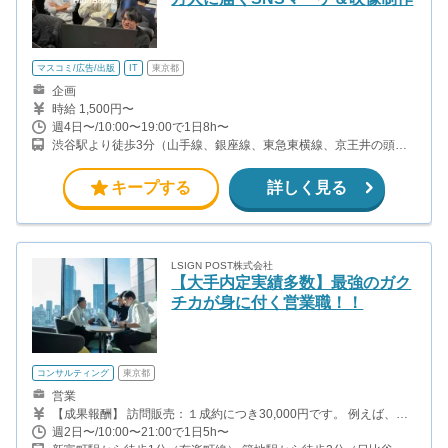
マスコミ/広告/出版
IT
東京都
企画
時給 1,500円〜
週4日〜/10:00〜19:00で1日8h〜
渋谷駅より徒歩3分（山手線、銀座線、東急東横線、京王井の頭線
ほか）
キープする
詳しく見る
LSIGN POST株式会社
【大手内定実績多数】最強のガク
チカが身に付く営業職！！
コンサルティング
東京都
営業
【成果報酬】 訪問販売：１成約につき30,000円です。 例えば、光
インターネットの成約であれば、平均的に2.5日で1件の契約が見込
週2日〜/10:00〜21:00で1日5h〜
めます。（12,000円/1日6時間稼働） ＜月収例＞月に50万以上稼ぐ