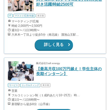
好き活躍/時給2500可
IT
マスコミ/広告/出版
東京都
マーケティング/広報
時給 2,000円〜2,500円
週3日〜 / 1日3時間〜
六本木一丁目より徒歩5分（南北線） 溜池山王駅より徒歩10分（銀座線） 六本木駅より徒歩12分（日比谷線）
詳しく見る
株式会社Craft energy
【最高月収100万円越え！学生主体の
長期インターン】
サービス
コンサルティング
東京都
営業
フルコミッション制（１成約あたり10~25万） 時給換算で（2000円〜2500円）程度が目安となります。 月100万を稼ぐ学生多数在籍しています。 ■収入例 〇入社1か月目（早稲田大学2年生） 役職：アポインター 月間1契約×10万円＝10万円 ＋交通費 〇入社3か月目（明治大学2年生） 役職：アポインター 月間2契約×13万円＝26万円 ＋交通費 〇入社6か月目（慶應義塾大学3年生） 役職：アポインター 月間5契約×15万円＝75万円 ＋交通費 〇入社15か月目（東京大学3年生） 役職：クローザー 月間3契約×25万=75万円 ＋交通費 交通費支給あり
週1日〜 / 1日6時間〜
新宿駅から徒歩8分（山手線）