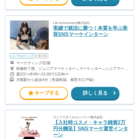
Life Achievement株式会社
実績で就活に勝つ！本質を学ぶ美
容SNSマーケインターン
コンサルティング
東京都
マーケティング/広報
研修終了後、ジュニアマーケッター→マーケッター→シニアマーケ
ッター→副主任→主任→マネージャーと昇格していきます。 ・ジュ
週2日〜/9:00〜21:00で1日4h〜
ニアマーケッター＆マーケッター＆シニアマーケッター SNSアカウ
月島駅から徒歩4分（有楽町線、都営大江戸線）
ントへの投稿1件につき1,000円〜4,000円 成果報酬1件につき2,500
円 ・副主任＆主任 固定報酬8〜15万円/月 +成果購入・再生数達成に
よるインセンティブ ※週20時間以上の稼働目安 ・マネージャー 固
キープする
詳しく見る
定報酬15〜20万円/月 +成果購入・再生数達成によるインセンティ
ブ ※週20時間以上の稼働目安 学生インターンの平均報酬は月8万円
前後（時給換算2,000円以上）です。
ライフスタイルカンパニー株式会社
【入社時コスメ・キャラ雑貨2万
円分贈呈】SNSマーケ運営インタ
ーン