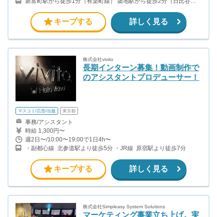
新富町駅から徒歩1分（有楽町線） 築地駅から徒歩2分（日比谷
方もいます！ ・月5件成約：150,000円 ・月15件成約：450,000円
線）
・月30成約：900,000円➕マネジメントインセンティブ300,000
円 合計1,200,000円 時給換算で2,000円程度が、平均的なインタ
キープする
詳しく見る
ーン生の報酬となっています。
株式会社vivito
長期インターン募集！動画制作で
のアシスタントプロデューサー！
マスコミ/広告/出版
東京都
事務/アシスタント
時給 1,300円〜
週2日〜/10:00〜19:00で1日4h〜
・副都心線 北参道駅より徒歩5分 ・JR線 原宿駅より徒歩7分
キープする
詳しく見る
株式会社Simpleasy System Solutions
マーケティング事業立ち上げ。実