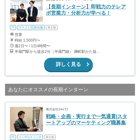
【長期インターン】即戦力のテレア
ポ営業力・分析力が学べる！
IT
マスコミ/広告/出版
東京都
営業
時給 1,500円〜
週2日〜 / 1日4時間〜
半蔵門駅から徒歩2分（半蔵門線） 麹町駅かた徒歩10分（有楽町線）
詳しく見る
あなたにオススメの長期インターン
株式会社SALT2
戦略・企画・実行まで一気通貫|スタ
ートアップのマーケティング職募集
IT
コンサルティング
東京都