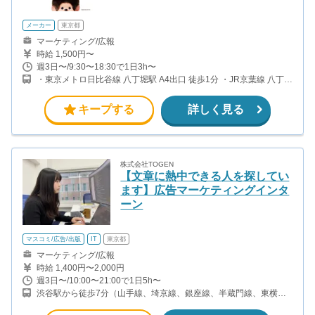
メーカー
東京都
マーケティング/広報
時給 1,500円〜
週3日〜/9:30〜18:30で1日3h〜
・東京メトロ日比谷線 八丁堀駅 A4出口 徒歩1分 ・JR京葉線 八丁堀
駅 B1出口 徒歩3分 ・東京メトロ東西線・日比谷線 茅場町駅 1番出
口 徒歩4分
キープする
詳しく見る
株式会社TOGEN
【文章に熱中できる人を探してい
ます】広告マーケティングインタ
ーン
マスコミ/広告/出版
IT
東京都
マーケティング/広報
時給 1,400円〜2,000円
週3日〜/10:00〜21:00で1日5h〜
渋谷駅から徒歩7分（山手線、埼京線、銀座線、半蔵門線、東横
線、井の頭線ほか） 原宿駅から徒歩13分（山手線） 明治神宮前原
宿駅から徒歩14分（副都心線・千代田線）