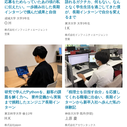
応募をためらっていたあの頃の私
語れるガクチカ、何もない。なん
に伝えたい。一歩踏み出した長期
となく学生生活を過ごしてきた僕
インターンで掴んだ成果と自信
が、長期インターンで自分を変え
るまで
成城大学 大学3年生
O.H
東洋大学 大学3年生
I.K
株式会社インフィニティエージェント
営業
株式会社インフィニティエージェント
営業
研究で学んだPythonを、顧客の課
「税理士を目指す自分」を応援し
題を解く力へ。 要件定義から実装
てくれる職場に出会い、長期イン
まで挑戦したエンジニア長期イン
ターンから新卒入社へ歩んだ私の
ターン
体験記
東京科学大学 修士2年
神奈川大学 既卒(学部)
H.K
上原 慶
株式会社pipon
株式会社アカウンタックス