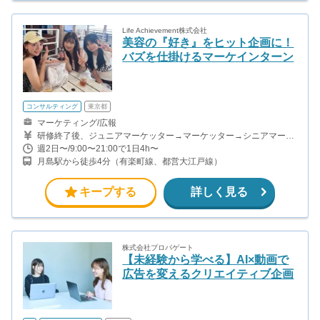
Life Achievement株式会社
美容の『好き』をヒット企画に！
バズを仕掛けるマーケインターン
コンサルティング
東京都
マーケティング/広報
研修終了後、ジュニアマーケッター→マーケッター→シニアマーケ
ッター→副主任→主任→マネージャーと昇格していきます。 ・ジュ
週2日〜/9:00〜21:00で1日4h〜
ニアマーケッター＆マーケッター＆シニアマーケッター SNSアカウ
月島駅から徒歩4分（有楽町線、都営大江戸線）
ントへの投稿1件につき1,000円〜4,000円 成果報酬1件につき2,500
円 ・副主任＆主任 固定報酬8〜15万円/月 +成果購入・再生数達成に
よるインセンティブ ※週20時間以上の稼働目安 ・マネージャー 固
キープする
詳しく見る
定報酬15〜20万円/月 +成果購入・再生数達成によるインセンティ
ブ ※週20時間以上の稼働目安 学生インターンの平均報酬は月8万円
前後（時給換算2,000円以上）です。
株式会社プロパゲート
【未経験から学べる】AI×動画で
広告を変えるクリエイティブ企画