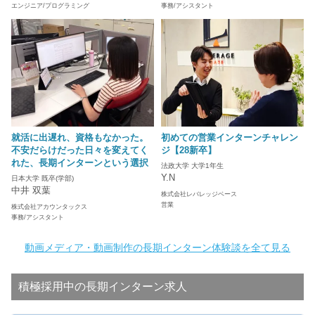
エンジニア/プログラミング
事務/アシスタント
就活に出遅れ、資格もなかった。
初めての営業インターンチャレン
不安だらけだった日々を変えてく
ジ【28新卒】
れた、長期インターンという選択
法政大学 大学1年生
Y.N
日本大学 既卒(学部)
中井 双葉
株式会社レバレッジベース
営業
株式会社アカウンタックス
事務/アシスタント
動画メディア・動画制作の長期インターン体験談を全て見る
積極採用中の長期インターン求人