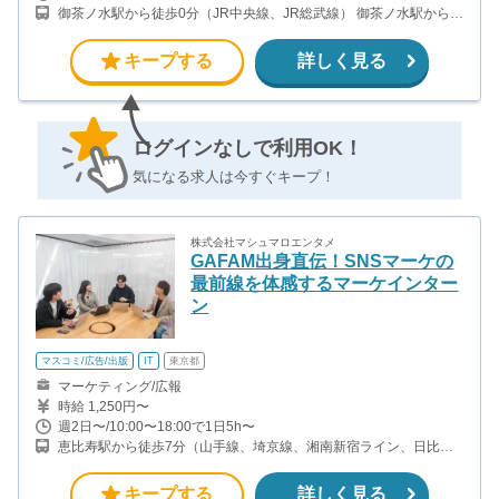
御茶ノ水駅から徒歩0分（JR中央線、JR総武線） 御茶ノ水駅から徒
歩1分（東京メトロ丸ノ内線） 新御茶ノ水駅から徒歩2分（東京メ
トロ千代田線）
キープする
詳しく見る
ログインなしで利用OK！
気になる求人は今すぐキープ！
株式会社マシュマロエンタメ
GAFAM出身直伝！SNSマーケの
最前線を体感するマーケインター
ン
マスコミ/広告/出版
IT
東京都
マーケティング/広報
時給 1,250円〜
週2日〜/10:00〜18:00で1日5h〜
恵比寿駅から徒歩7分（山手線、埼京線、湘南新宿ライン、日比谷
線、ほか）
キープする
詳しく見る