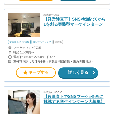
株式会社Oisu
【経営陣直下】SNS×戦略で0から
1を創る実践型マーケインターン
マスコミ/広告/出版
コンサルティング
東京都
マーケティング/広報
時給 1,500円〜
週3日〜/9:00〜22:00で1日4h〜
三軒茶屋駅より徒歩8分（東急田園都市線・東急世田谷線）
キープする
詳しく見る
株式会社NOGIC
【役員直下でSNSマーケ×企画に
挑戦する学生インターン大募集】