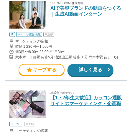
ULTRA SOCIAL株式会社
AIで美容ブランドの動画をつくる
｜生成AI動画インターン
IT
マスコミ/広告/出版
東京都
マーケティング/広報
時給 1,230円〜1,500円
週3日〜/8:00〜23:00で1日3h〜
六本木一丁目駅 徒歩5分 溜池山王駅 徒歩10分 六本木駅 徒歩13分
赤坂駅 徒歩12分
キープする
詳しく見る
株式会社ホテラバ
【1・2年生大歓迎】カラコン通販
サイトのマーケティング・企画職
メーカー
東京都
マーケティング/広報