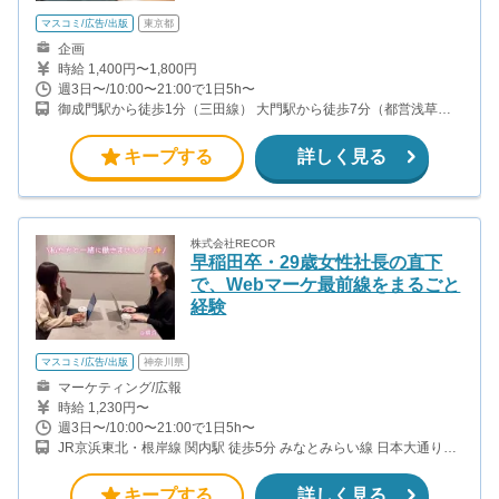
マスコミ/広告/出版
東京都
企画
時給 1,400円〜1,800円
週3日〜/10:00〜21:00で1日5h〜
御成門駅から徒歩1分（三田線） 大門駅から徒歩7分（都営浅草
線、都営大江戸線）
キープする
詳しく見る
株式会社RECOR
早稲田卒・29歳女性社長の直下
で、Webマーケ最前線をまるごと
経験
マスコミ/広告/出版
神奈川県
マーケティング/広報
時給 1,230円〜
週3日〜/10:00〜21:00で1日5h〜
JR京浜東北・根岸線 関内駅 徒歩5分 みなとみらい線 日本大通り駅
徒歩5分 みなとみらい線 馬車道駅 徒歩10分
キープする
詳しく見る