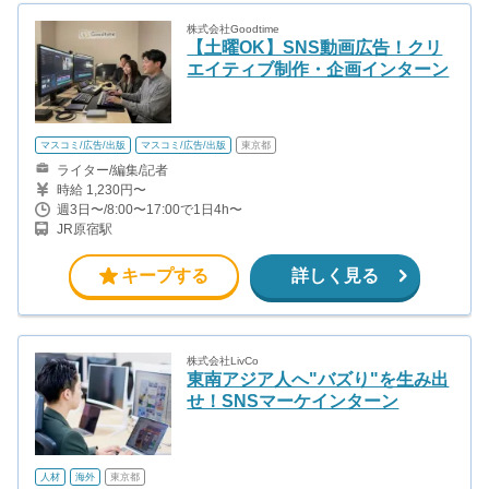
株式会社Goodtime
【土曜OK】SNS動画広告！クリ
エイティブ制作・企画インターン
マスコミ/広告/出版
マスコミ/広告/出版
東京都
ライター/編集/記者
時給 1,230円〜
週3日〜/8:00〜17:00で1日4h〜
JR原宿駅
キープする
詳しく見る
株式会社LivCo
東南アジア人へ"バズり"を生み出
せ！SNSマーケインターン
人材
海外
東京都