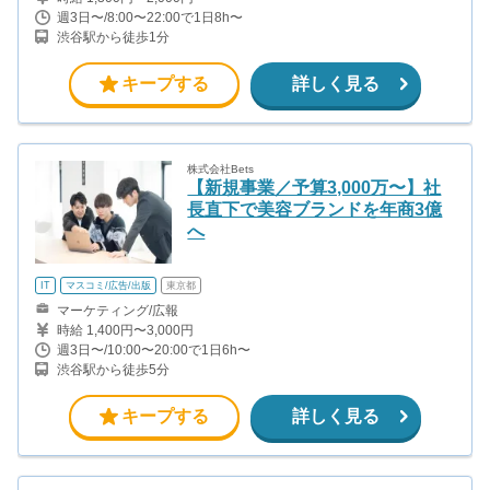
週3日〜/8:00〜22:00で1日8h〜
渋谷駅から徒歩1分
キープする
詳しく見る
株式会社Bets
【新規事業／予算3,000万〜】社
長直下で美容ブランドを年商3億
へ
IT
マスコミ/広告/出版
東京都
マーケティング/広報
時給 1,400円〜3,000円
週3日〜/10:00〜20:00で1日6h〜
渋谷駅から徒歩5分
キープする
詳しく見る