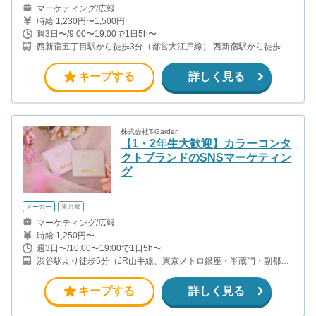
マーケティング/広報
時給 1,230円〜1,500円
週3日〜/9:00〜19:00で1日5h〜
西新宿五丁目駅から徒歩3分（都営大江戸線） 西新宿駅から徒歩8
分（丸の内線）
キープする
詳しく見る
株式会社T-Garden
【1・2年生大歓迎】カラーコンタ
クトブランドのSNSマーケティン
グ
メーカー
東京都
マーケティング/広報
時給 1,250円〜
週3日〜/10:00〜19:00で1日5h〜
渋谷駅より徒歩5分（JR山手線、東京メトロ銀座・半蔵門・副都心
線）
キープする
詳しく見る