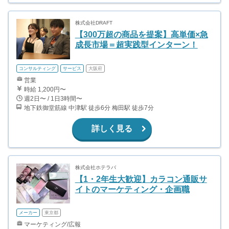
株式会社DRAFT
【300万超の商品を提案】高単価×急
成長市場＝超実践型インターン！
コンサルティング
サービス
大阪府
営業
時給 1,200円〜
週2日〜 / 1日3時間〜
地下鉄御堂筋線 中津駅 徒歩6分 梅田駅 徒歩7分
詳しく見る
株式会社ホテラバ
【1・2年生大歓迎】カラコン通販サ
イトのマーケティング・企画職
メーカー
東京都
マーケティング/広報