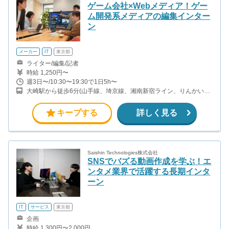
ゲーム会社×Webメディア！ゲー
ム開発系メディアの編集インター
ン
メーカー
IT
東京都
ライター/編集/記者
時給 1,250円〜
週3日〜/10:30〜19:30で1日5h〜
大崎駅から徒歩6分(山手線、埼京線、湘南新宿ライン、りんかい線)
五反田駅から徒歩5分(山手線、都営浅草線、東急池上線) 大崎広小
路駅から徒歩2分(東急池上線)
キープする
詳しく見る
Saishin Technologies株式会社
SNSでバズる動画作成を学ぶ！エ
ンタメ業界で活躍する長期インタ
ーン
IT
サービス
東京都
企画
時給 1,300円〜2,000円