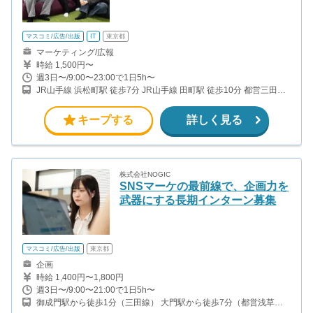
マスコミ/広告/出版
IT
東京都
マーケティング/広報
時給 1,500円〜
週3日〜/9:00〜23:00で1日5h〜
JR山手線 浜松町駅 徒歩7分 JR山手線 田町駅 徒歩10分 都営三田線
芝公園駅 徒歩3分 都営大江戸線 大門駅 徒歩6分 都営三田線 三田駅
徒歩7分
キープする
詳しく見る
株式会社NOGIC
SNSマーケの最前線で、企画力を
武器にする長期インターン募集
マスコミ/広告/出版
東京都
企画
時給 1,400円〜1,800円
週3日〜/9:00〜21:00で1日5h〜
御成門駅から徒歩1分（三田線） 大門駅から徒歩7分（都営浅草