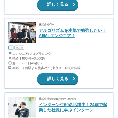
詳しく見る
株式会社Ollo
アルゴリズムを本気で勉強したい！
AI/MLエンジニア！
IT
東京都
エンジニア/プログラミング
時給 1,800円〜3,000円
週3日〜 / 1日4時間〜
本郷三丁目駅より徒歩2分（東京メトロ丸の内線/都営地下鉄大江戸線）
詳しく見る
株式会社GreenEnergyPartners
インターン生60名活躍中！24歳で起
業した社長に学ぶインターン