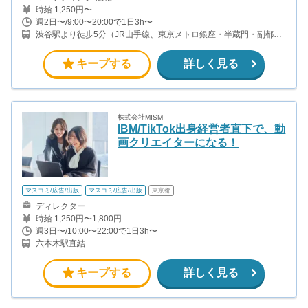
時給 1,250円〜
週2日〜/9:00〜20:00で1日3h〜
渋谷駅より徒歩5分（JR山手線、東京メトロ銀座・半蔵門・副都心
線）
キープする
詳しく見る
株式会社MISM
IBM/TikTok出身経営者直下で、動
画クリエイターになる！
マスコミ/広告/出版
マスコミ/広告/出版
東京都
ディレクター
時給 1,250円〜1,800円
週3日〜/10:00〜22:00で1日3h〜
六本木駅直結
キープする
詳しく見る