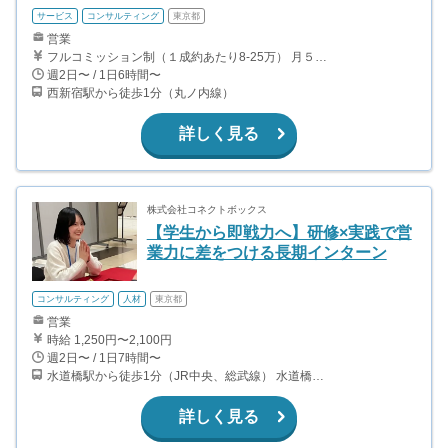
サービス
コンサルティング
東京都
営業
フルコミッション制（１成約あたり8-25万） 月５０万以上稼ぐインターン生も多数います！ ■収入例 ○入社１ヶ月目（明治大学2年生） 役職：アポインター 月間１契約×８万円＝８万円 ＋交通費 ○入社３ヶ月目（東京大学２年生） 役職：アポインター（ランク：ブロンズ） 月間３契約×10万円＝30万円 ＋交通費 ○入社６ヶ月目（早稲田大学３年生） 役職：アポインター（ランク：シルバー） 月間５契約×12万円＝60万円 ＋交通費 ○入社15ヶ月目（慶應大学３年生） 役職：クローザー 月間３契約×25万＝75万円 ＋交通費
週2日〜 / 1日6時間〜
西新宿駅から徒歩1分（丸ノ内線）
詳しく見る
株式会社コネクトボックス
【学生から即戦力へ】研修×実践で営
業力に差をつける長期インターン
コンサルティング
人材
東京都
営業
時給 1,250円〜2,100円
週2日〜 / 1日7時間〜
水道橋駅から徒歩1分（JR中央、総武線） 水道橋駅から徒歩6分（都営三田線）
詳しく見る