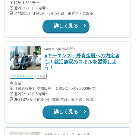
時給 1,250円〜
週2日〜 / 1日3時間〜
渋谷駅より徒歩5分（JR山手線、東京メトロ銀座・半蔵門・副都心線）
詳しく見る
LSIGN POST株式会社
■キーエンス・外資金融への内定者
も！就活無双のスキルを習得しよ
う！
コンサルティング
大阪府
営業
【成果報酬】 訪問販売：１成約につき30,000円です。 例えば、光インターネットの成約であれば、平均的に2.5日で1件の契約が見込めます。（12,000円/1日6時間稼働） ＜月収例＞月に100万以上稼ぐ方もいます！ ・月5件成約：150,000円 ・月15件成約：450,000円 ・月30成約：900,000円➕マネジメントインセンティブ300,000円 合計1,200,000円 時給換算で2,000円程度が、平均的なインターン生の報酬となっています。
週2日〜 / 1日5時間〜
JR難波駅から徒歩7分（関西本線、阪和線、関西空港線） 大阪難波駅から徒歩13分（近鉄奈良線、阪神なんば線） 桜川駅から徒歩4分（大阪メトロ千日前線、阪神なんば線）
詳しく見る
株式会社ブレイク・フィールド社