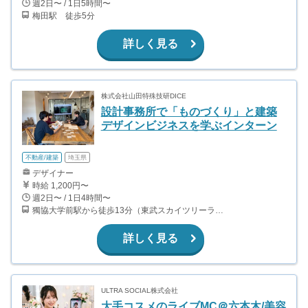
週2日〜 / 1日5時間〜
梅田駅 徒歩5分
詳しく見る
株式会社山田特殊技研DICE
設計事務所で「ものづくり」と建築
デザインビジネスを学ぶインターン
不動産/建築
埼玉県
デザイナー
時給 1,200円〜
週2日〜 / 1日4時間〜
獨協大学前駅から徒歩13分（東武スカイツリーライン、東武伊勢崎線、東武日光線、鬼怒川線）
詳しく見る
ULTRA SOCIAL株式会社
大手コスメのライブMC＠六本木/美容