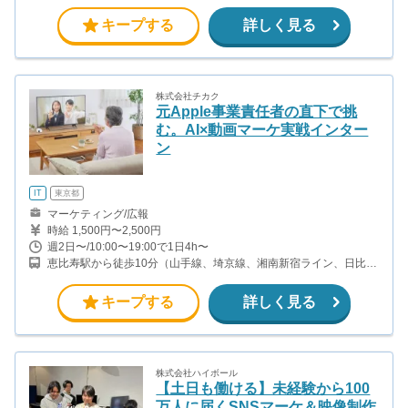
線、都営大江戸線）
キープする
詳しく見る
株式会社チカク
元Apple事業責任者の直下で挑
む。AI×動画マーケ実戦インター
ン
IT
東京都
マーケティング/広報
時給 1,500円〜2,500円
週2日〜/10:00〜19:00で1日4h〜
恵比寿駅から徒歩10分（山手線、埼京線、湘南新宿ライン、日比谷
線、ほか）
キープする
詳しく見る
株式会社ハイボール
【土日も働ける】未経験から100
万人に届くSNSマーケ＆映像制作