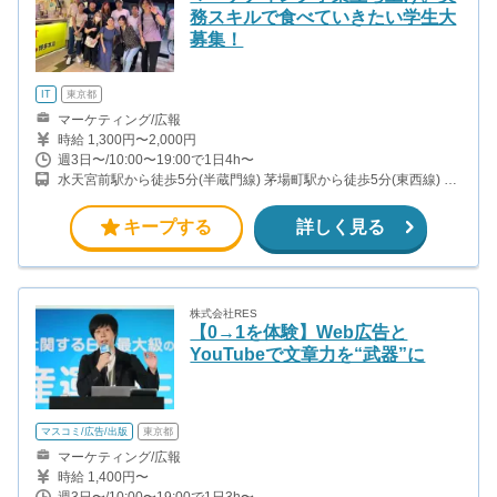
務スキルで食べていきたい学生大
募集！
IT
東京都
マーケティング/広報
時給 1,300円〜2,000円
週3日〜/10:00〜19:00で1日4h〜
水天宮前駅から徒歩5分(半蔵門線) 茅場町駅から徒歩5分(東西線) 人
形町駅から徒歩9分(日比谷線)
キープする
詳しく見る
株式会社RES
【0→1を体験】Web広告と
YouTubeで文章力を“武器”に
マスコミ/広告/出版
東京都
マーケティング/広報
時給 1,400円〜
週3日〜/10:00〜19:00で1日3h〜