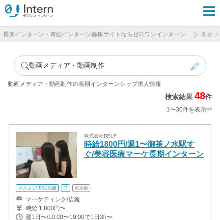
長期インターン・有給インターン募集サイトならゼロワンインターン
動画メ
動画メディア・動画制作
動画メディア・動画制作の長期インターンシップ求人情報
48
検索結果
件
1〜30件を表示中
株式会社DELF
時給1800円/週1〜御茶ノ水駅す
ぐ/美容医療マーケ長期インターン
マスコミ/広告/出版
IT
東京都
マーケティング/広報
時給 1,800円〜
週1日〜/10:00〜19:00で1日3h〜