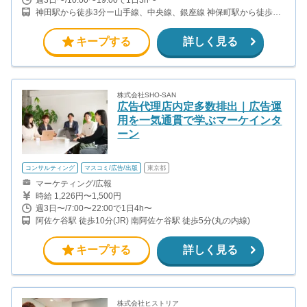
神田駅から徒歩3分ー山手線、中央線、銀座線 神保町駅から徒歩6
分ー半蔵門線、都営三田線、都営新宿線 新御茶ノ水駅から徒歩3分
ー千代田線 小川町駅から徒歩5分ー都営新宿線 淡路町駅から徒歩6
キープする
詳しく見る
分ー丸ノ内線
株式会社SHO-SAN
広告代理店内定多数排出｜広告運
用を一気通貫で学ぶマーケインタ
ーン
コンサルティング
マスコミ/広告/出版
東京都
マーケティング/広報
時給 1,226円〜1,500円
週3日〜/7:00〜22:00で1日4h〜
阿佐ケ谷駅 徒歩10分(JR) 南阿佐ケ谷駅 徒歩5分(丸の内線)
キープする
詳しく見る
株式会社ヒストリア