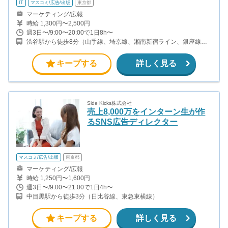
IT
マスコミ/広告/出版
東京都
マーケティング/広報
時給 1,300円〜2,500円
週3日〜/9:00〜20:00で1日8h〜
渋谷駅から徒歩8分（山手線、埼京線、湘南新宿ライン、銀座線、
他） 表参道駅から徒歩9分（銀座線、半蔵門線、千代田線）
キープする
詳しく見る
Side Kicks株式会社
売上8,000万をインターン生が作
るSNS広告ディレクター
マスコミ/広告/出版
東京都
マーケティング/広報
時給 1,250円〜1,600円
週3日〜/9:00〜21:00で1日4h〜
中目黒駅から徒歩3分（日比谷線、東急東横線）
キープする
詳しく見る