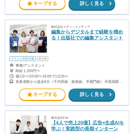
キープする
詳しく見る
株式会社メディックメディア
編集からデジタルまで経験を積め
る！出版社での編集アシスタント
マスコミ/広告/出版
東京都
事務/アシスタント
時給 1,350円〜
週1日〜/10:00〜18:00で1日3h〜
表参道駅から徒歩6分（千代田線、銀座線、半蔵門線） 外苑前駅か
ら徒歩4分（銀座線）
キープする
詳しく見る
株式会社Full.
【4人で売上20億】広告×生成AIを
学ぶ！実践型の長期インターン