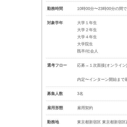
勤務時間
10時00分〜23時00分の間
対象学年
大学１年生
大学２年生
大学４年生
大学院生
既卒/社会人
選考フロー
応募→１次面接(オンライン
内定〜インターン開始まで
募集人数
3名
雇用形態
雇用契約
勤務地
東京都新宿区 東京都新宿区