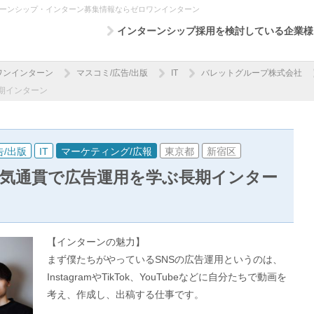
ターンシップ・インターン募集情報ならゼロワンインターン
インターンシップ採用を検討している企業様
ワンインターン
マスコミ/広告/出版
IT
バレットグループ株式会社
期インターン
告/出版
IT
マーケティング/広報
東京都
新宿区
｜一気通貫で広告運用を学ぶ長期インター
【インターンの魅力】
まず僕たちがやっているSNSの広告運用というのは、
InstagramやTikTok、YouTubeなどに自分たちで動画を
考え、作成し、出稿する仕事です。