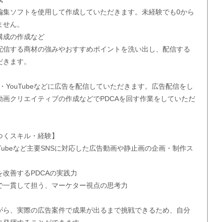
編集ソフトを使用して作成していただきます。未経験でも0から
ません。
構成の作成など
配信する商材の強みやおすすめポイントを洗い出し、配信する
だきます。
agram・YouTubeなどに広告を配信していただきます。広告配信をし
動画クリエイティブの作成などでPDCAを回す作業をしていただ
つくスキル・経験】
m・YouTubeなど主要SNSに対応した広告動画や静止画の企画・制作ス
改善するPDCAの実践力
で一貫して担う、マーケター視点の思考力
がら、実際の広告案件で成果が出るまで挑戦できるため、自分