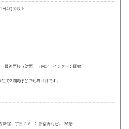
で1日4時間以上
)→最終面接（対面）→内定→インターン開始
最短で2週間ほどで勤務可能です。
西新宿１丁目２６−２ 新宿野村ビル 36階