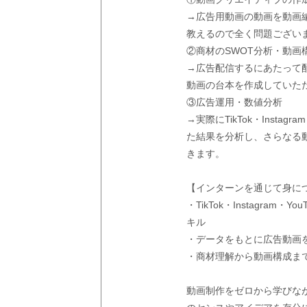
→広告用動画の動画を動画
教えるので全く問題ござい
②商材のSWOT分析・動画
→広告配信するにあたって
動画の台本を作成していた
③広告運用・数値分析
→実際にTikTok・Inst
た結果を分析し、さらなる
きます。
【インターンを通じて身に
・TikTok・Instagra
キル
・データをもとに広告動画を
・商材理解から動画構成ま
動画制作をゼロから学びな