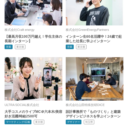
株式会社Craft energy
株式会社GreenEnergyPartners
【最高月収100万円越え！学生主体の
インターン生60名活躍中！24歳で起
長期インターン】
業した社長に学ぶインターン
営業
東京都
営業
東京都
ULTRA SOCIAL株式会社
株式会社山田特殊技研DICE
大手コスメのライブMC＠六本木/美容
設計事務所で「ものづくり」と建築
好き活躍/時給2500可
デザインビジネスを学ぶインターン
マーケティング/広報
東京都
デザイナー
埼玉県