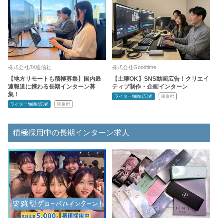
株式会社JX通信社
株式会社Goodtime
【地方リモートも積極募集】国内最
【土曜OK】SNS動画広告！クリエイ
速報道に携わる長期インターン募
ティブ制作・企画インターン
集！
ライター/編集/記者
東京都
ライター/編集/記者
東京都
積極採用中の長期インターン求人