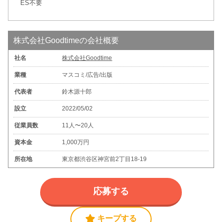
ES不要
株式会社Goodtimeの会社概要
社名
株式会社Goodtime
業種
マスコミ/広告/出版
代表者
鈴木源十郎
設立
2022/05/02
従業員数
11人〜20人
資本金
1,000万円
所在地
東京都渋谷区神宮前2丁目18‐19
応募する
キープする