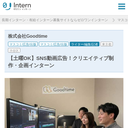
長期インターン・有給インターン募集サイトならゼロワンインターン
マスコ
株式会社Goodtime
マスコミ/広告/出版
マスコミ/広告/出版
ライター/編集/記者
東京都
渋谷区
【土曜OK】SNS動画広告！クリエイティブ制
作・企画インターン