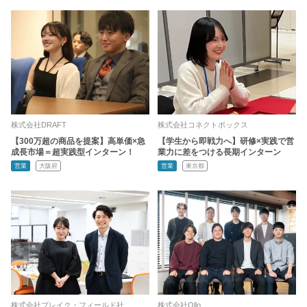
株式会社DRAFT
株式会社コネクトボックス
【300万超の商品を提案】高単価×急
【学生から即戦力へ】研修×実践で営
成長市場＝超実践型インターン！
業力に差をつける長期インターン
営業
大阪府
営業
東京都
株式会社ブレイク・フィールド社
株式会社Ollo