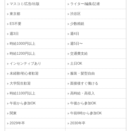
マスコミ/広告/出版
ライター/編集/記者
東京都
渋谷区
ES不要
少数精鋭
週3日
週4日
時給1000円以上
週5日〜
時給1200円以上
交通費支給
インセンティブあり
土日OK
未経験/初心者歓迎
服装・髪型自由
大学院生歓迎
面接後すぐ働ける
時給1100円以上
高時給・高収入
午前から参加OK
午後から参加OK
関東
午前8時から参加OK
2029年卒
2030年卒