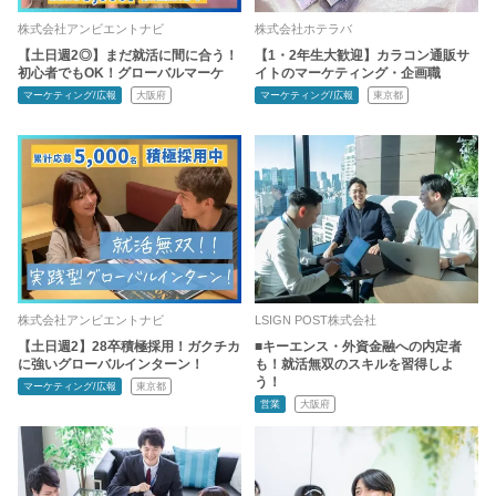
株式会社アンビエントナビ
株式会社ホテラバ
【土日週2◎】まだ就活に間に合う！
【1・2年生大歓迎】カラコン通販サ
初心者でもOK！グローバルマーケ
イトのマーケティング・企画職
マーケティング/広報
大阪府
マーケティング/広報
東京都
株式会社アンビエントナビ
LSIGN POST株式会社
【土日週2】28卒積極採用！ガクチカ
■キーエンス・外資金融への内定者
に強いグローバルインターン！
も！就活無双のスキルを習得しよ
う！
マーケティング/広報
東京都
営業
大阪府