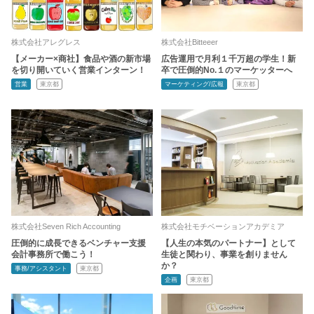
株式会社アレグレス
株式会社Bitteeer
【メーカー×商社】食品や酒の新市場
広告運用で月利１千万超の学生！新
を切り開いていく営業インターン！
卒で圧倒的No.１のマーケッターへ
営業
東京都
マーケティング/広報
東京都
株式会社Seven Rich Accounting
株式会社モチベーションアカデミア
圧倒的に成長できるベンチャー支援
【人生の本気のパートナー】として
会計事務所で働こう！
生徒と関わり、事業を創りません
か？
事務/アシスタント
東京都
企画
東京都