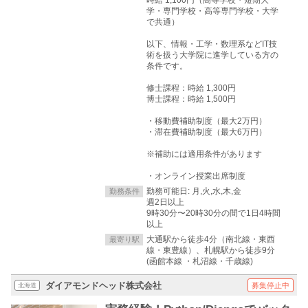
学・専門学校・高等専門学校・大学
で共通）
以下、情報・工学・数理系などIT技
術を扱う大学院に進学している方の
条件です。
修士課程：時給 1,300円
博士課程：時給 1,500円
・移動費補助制度（最大2万円）
・滞在費補助制度（最大6万円）
※補助には適用条件があります
・オンライン授業出席制度
勤務可能日: 月,火,水,木,金
勤務条件
週2日以上
9時30分〜20時30分の間で1日4時間
以上
大通駅から徒歩4分（南北線・東西
最寄り駅
線・東豊線）、札幌駅から徒歩9分
(函館本線 ・札沼線・千歳線)
ダイアモンドヘッド株式会社
募集停止中
北海道