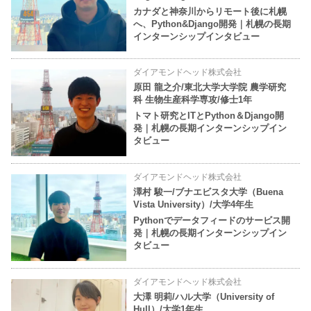
カナダと神奈川からリモート後に札幌
へ、Python&Django開発｜札幌の長期
インターンシップインタビュー
ダイアモンドヘッド株式会社
原田 龍之介/東北大学大学院 農学研究
科 生物生産科学専攻/修士1年
トマト研究とITとPython＆Django開
発｜札幌の長期インターンシップイン
タビュー
ダイアモンドヘッド株式会社
澤村 駿一/ブナエビスタ大学（Buena
Vista University）/大学4年生
Pythonでデータフィードのサービス開
発｜札幌の長期インターンシップイン
タビュー
ダイアモンドヘッド株式会社
大澤 明莉/ハル大学（University of
Hull）/大学1年生