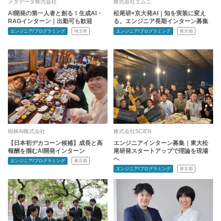
メタデータ株式会社
株式会社エムニ
AI開発の第一人者と創る！生成AI・
松尾研×京大発AI｜知を実装に変え
RAGインターン｜出勤可も歓迎
る。エンジニア長期インターン募集
エンジニア/プログラミング
埼玉県
エンジニア/プログラミング
東京都
樹林AI株式会社
株式会社SCIEN
【日本初デカコーン候補】成長と高
エンジニアインターン募集｜東大松
報酬を掴むAI開発インターン
尾研発スタートアップで理論を現場
へ
エンジニア/プログラミング
東京都
エンジニア/プログラミング
東京都