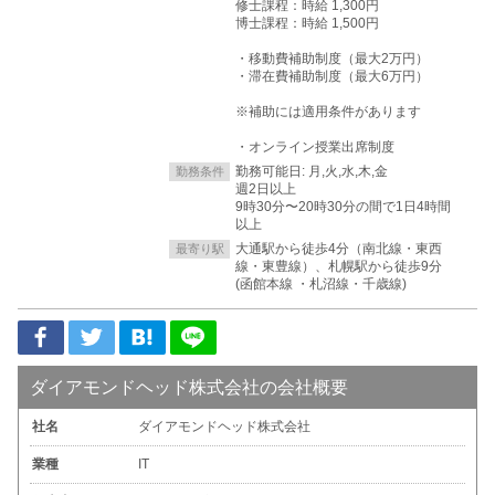
修士課程：時給 1,300円
博士課程：時給 1,500円
・移動費補助制度（最大2万円）
・滞在費補助制度（最大6万円）
※補助には適用条件があります
・オンライン授業出席制度
勤務可能日: 月,火,水,木,金
勤務条件
週2日以上
9時30分〜20時30分の間で1日4時間
以上
大通駅から徒歩4分（南北線・東西
最寄り駅
線・東豊線）、札幌駅から徒歩9分
(函館本線 ・札沼線・千歳線)
ダイアモンドヘッド株式会社の会社概要
社名
ダイアモンドヘッド株式会社
業種
IT