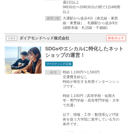
週2日以上
9時30分〜20時30分の間で1日4時間
以上
大通駅から徒歩4分（南北線・東西
最寄り駅
線・東豊線）、札幌駅から徒歩9分
(函館本線・札沼線・千歳線)
ダイアモンドヘッド株式会社
募集停止中
北海道
SDGsやエシカルに特化したネット
ショップの運営！
マーケティング/広報
時給 1,100円〜1,500円
給与
交通費支給なし
時給が発生する有償インターンシッ
プです。
時給 1,100円（高等学校・短期大
学・専門学校・高等専門学校・大学
で共通）
以下、情報・工学・数理系などIT技
術を扱う大学院に進学している方の
条件です。