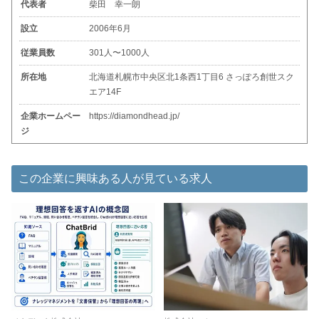
代表者
柴田 幸一朗
設立
2006年6月
従業員数
301人〜1000人
所在地
北海道札幌市中央区北1条西1丁目6 さっぽろ創世スク
エア14F
企業ホームペー
https://diamondhead.jp/
ジ
この企業に興味ある人が見ている求人