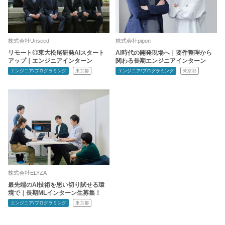
株式会社Unseed
株式会社pipon
リモート◎東大松尾研発AIスタート
AI時代の開発現場へ｜要件整理から
アップ｜エンジニアインターン
関わる長期エンジニアインターン
エンジニア/プログラミング
東京都
エンジニア/プログラミング
東京都
株式会社ELYZA
最先端のAI技術を思い切り試せる環
境で｜長期MLインターン生募集！
エンジニア/プログラミング
東京都