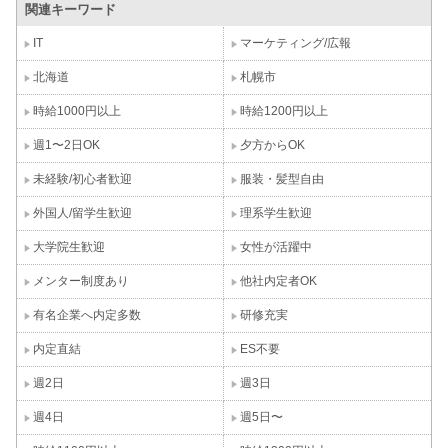
関連キーワード
IT
マーケティング/広報
北海道
札幌市
時給1000円以上
時給1200円以上
週1〜2日OK
夕方からOK
未経験/初心者歓迎
服装・髪型自由
外国人/留学生歓迎
理系学生歓迎
大学院生歓迎
女性が活躍中
メンター制度あり
他社内定者OK
有名企業へ内定多数
研修充実
内定直結
ES不要
週2日
週3日
週4日
週5日〜