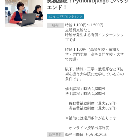
実務経験！Python/Djangoでバック
エンド！
エンジニア/プログラミング
時給 1,100円〜1,500円
給与
交通費支給なし
時給が発生する有償インターンシッ
プです。
時給 1,100円（高等学校・短期大
学・専門学校・高等専門学校・大学
で共通）
以下、情報・工学・数理系などIT技
術を扱う大学院に進学している方の
条件です。
修士課程：時給 1,300円
博士課程：時給 1,500円
・移動費補助制度（最大2万円）
・滞在費補助制度（最大6万円）
※補助には適用条件があります
・オンライン授業出席制度
勤務可能日: 月,火,水,木,金
勤務条件