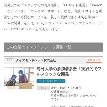
開発以外の「スタジオでの写真撮影」「ECサイト運営」「Webマ
ーケティング」「カスタマーサポート」など、直販ECサイトを運
営するのに必要なサービスを一貫して提供できる体制を強みに
「自社開発」を加え、ECとテクノロジーの力でファッション・ア
パレルのECビジネスを支えています。
この企業のインターンシップ募集一覧
ダイアモンドヘッド株式会社
募集停止中
北海道
海外大学の参加者多数！実践的でフ
ルスタックな開発！
エンジニア/プログラミング
時給 1,100円〜1,500円
給与
交通費支給なし
時給が発生する有償インターンシッ
プです。
時給 1,100円（高等学校・短期大