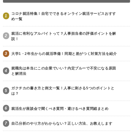
コロナ就活特集！自宅でできるオンライン就活サービスおすす
1
め一覧
就活に有利なアルバイトって？人事担当者の評価ポイントを解
2
説！
3
大学1・2年生からの就活準備！同期と差がつく対策方法を紹介
就職先は本当にこの企業でいい？内定ブルーで不安になる原因
4
と解消法
ガクチカの書き方と例文一覧！人事に刺さる5つのポイントと
5
は？
6
就活生が座談会で聞くべき質問・避けるべき質問総まとめ
7
自己分析のやり方がわからない？正しい方法、お教えします