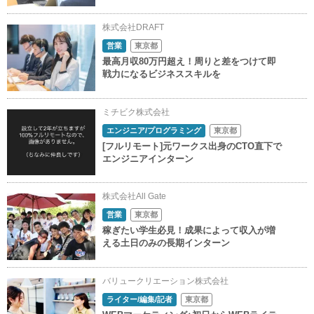
株式会社DRAFT
営業
東京都
最高月収80万円超え！周りと差をつけて即
戦力になるビジネススキルを
ミチビク株式会社
エンジニア/プログラミング
東京都
[フルリモート]元ワークス出身のCTO直下で
エンジニアインターン
株式会社All Gate
営業
東京都
稼ぎたい学生必見！成果によって収入が増
える土日のみの長期インターン
バリュークリエーション株式会社
ライター/編集/記者
東京都