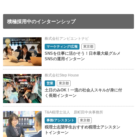
積極採用中のインターンシップ
株式会社アンビエントナビ
マーケティング/広報
東京都
SNSを仕事に活かそう！日本最大級グルメ
SNSの運用インターン
株式会社Step House
営業
東京都
土日のみOK！一流の社会人スキルが身に付
く長期インターン
T&A税理士法人 原町田中央事務所
事務/アシスタント
東京都
税理士志望学生おすすめ税理士アシスタン
トインターン