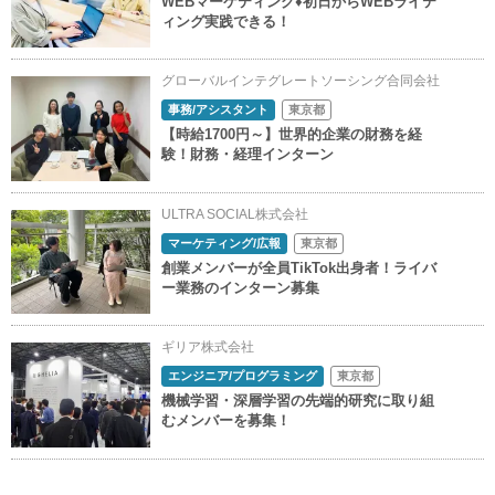
WEBマーケティング♦初日からWEBライテ
ィング実践できる！
グローバルインテグレートソーシング合同会社
事務/アシスタント
東京都
【時給1700円～】世界的企業の財務を経
験！財務・経理インターン
ULTRA SOCIAL株式会社
マーケティング/広報
東京都
創業メンバーが全員TikTok出身者！ライバ
ー業務のインターン募集
ギリア株式会社
エンジニア/プログラミング
東京都
機械学習・深層学習の先端的研究に取り組
むメンバーを募集！