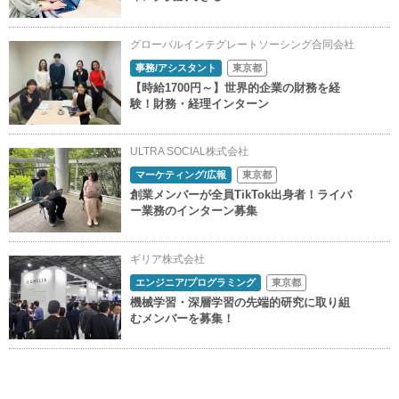
グローバルインテグレートソーシング合同会社
事務/アシスタント
東京都
【時給1700円～】世界的企業の財務を経
験！財務・経理インターン
ULTRA SOCIAL株式会社
マーケティング/広報
東京都
創業メンバーが全員TikTok出身者！ライバ
ー業務のインターン募集
ギリア株式会社
エンジニア/プログラミング
東京都
機械学習・深層学習の先端的研究に取り組
むメンバーを募集！