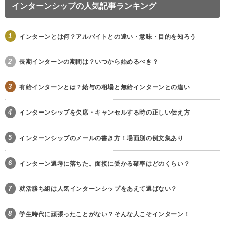
インターンシップの人気記事ランキング
1
インターンとは何？アルバイトとの違い・意味・目的を知ろう
2
長期インターンの期間は？いつから始めるべき？
3
有給インターンとは？給与の相場と無給インターンとの違い
4
インターンシップを欠席・キャンセルする時の正しい伝え方
5
インターンシップのメールの書き方！場面別の例文集あり
6
インターン選考に落ちた。面接に受かる確率はどのくらい？
7
就活勝ち組は人気インターンシップをあえて選ばない？
8
学生時代に頑張ったことがない？そんな人こそインターン！