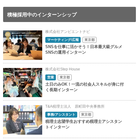
積極採用中のインターンシップ
株式会社アンビエントナビ
マーケティング/広報
東京都
SNSを仕事に活かそう！日本最大級グルメ
SNSの運用インターン
株式会社Step House
営業
東京都
土日のみOK！一流の社会人スキルが身に付
く長期インターン
T&A税理士法人 原町田中央事務所
事務/アシスタント
東京都
税理士志望学生おすすめ税理士アシスタン
トインターン