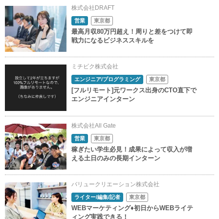
株式会社DRAFT
営業
東京都
最高月収80万円超え！周りと差をつけて即
戦力になるビジネススキルを
ミチビク株式会社
エンジニア/プログラミング
東京都
[フルリモート]元ワークス出身のCTO直下で
エンジニアインターン
株式会社All Gate
営業
東京都
稼ぎたい学生必見！成果によって収入が増
える土日のみの長期インターン
バリュークリエーション株式会社
ライター/編集/記者
東京都
WEBマーケティング♦初日からWEBライテ
ィング実践できる！