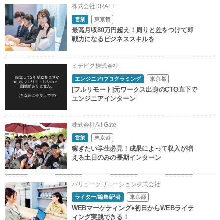
株式会社DRAFT
営業
東京都
最高月収80万円超え！周りと差をつけて即
戦力になるビジネススキルを
ミチビク株式会社
エンジニア/プログラミング
東京都
[フルリモート]元ワークス出身のCTO直下で
エンジニアインターン
株式会社All Gate
営業
東京都
稼ぎたい学生必見！成果によって収入が増
える土日のみの長期インターン
バリュークリエーション株式会社
ライター/編集/記者
東京都
WEBマーケティング♦初日からWEBライテ
ィング実践できる！