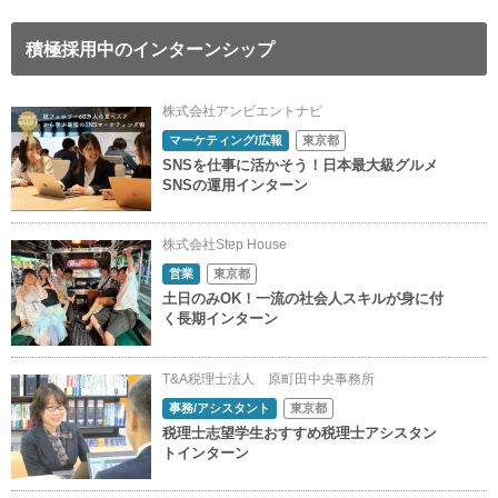
積極採用中のインターンシップ
株式会社アンビエントナビ
マーケティング/広報
東京都
SNSを仕事に活かそう！日本最大級グルメ
SNSの運用インターン
株式会社Step House
営業
東京都
土日のみOK！一流の社会人スキルが身に付
く長期インターン
T&A税理士法人 原町田中央事務所
事務/アシスタント
東京都
税理士志望学生おすすめ税理士アシスタン
トインターン