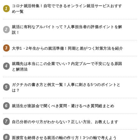
コロナ就活特集！自宅でできるオンライン就活サービスおすす
1
め一覧
就活に有利なアルバイトって？人事担当者の評価ポイントを解
2
説！
3
大学1・2年生からの就活準備！同期と差がつく対策方法を紹介
就職先は本当にこの企業でいい？内定ブルーで不安になる原因
4
と解消法
ガクチカの書き方と例文一覧！人事に刺さる5つのポイントと
5
は？
6
就活生が座談会で聞くべき質問・避けるべき質問総まとめ
7
自己分析のやり方がわからない？正しい方法、お教えします
8
面接官を納得させる就活の軸の作り方！3つの軸で考えよう