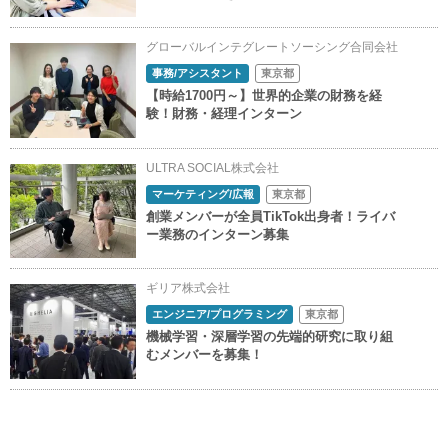
グローバルインテグレートソーシング合同会社
事務/アシスタント
東京都
【時給1700円～】世界的企業の財務を経
験！財務・経理インターン
ULTRA SOCIAL株式会社
マーケティング/広報
東京都
創業メンバーが全員TikTok出身者！ライバ
ー業務のインターン募集
ギリア株式会社
エンジニア/プログラミング
東京都
機械学習・深層学習の先端的研究に取り組
むメンバーを募集！