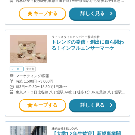
若林駅から徒歩5分(東急世田谷線) 三軒茶屋駅から徒歩15分(東急田
園都市線)
キープする
詳しく見る
ライフスタイルカンパニー株式会社
トレンドの発信・創出に自ら関わ
る！インフルエンサーマーケ
メーカー
東京都
マーケティング/広報
時給 1,500円〜3,000円
週3日〜/9:30〜18:30で1日3h〜
東京メトロ日比谷線 八丁堀駅 A4出口 徒歩1分 JR京葉線 八丁堀駅
B1出口 徒歩3分 東京メトロ茅場町駅 1番出口 徒歩4分
キープする
詳しく見る
株式会社BELLOWL
【大学1,2年生歓迎】新規事業開