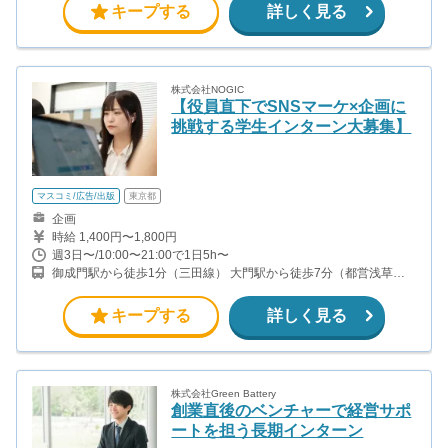
キープする
詳しく見る
株式会社NOGIC
【役員直下でSNSマーケ×企画に
挑戦する学生インターン大募集】
マスコミ/広告/出版
東京都
企画
時給 1,400円〜1,800円
週3日〜/10:00〜21:00で1日5h〜
御成門駅から徒歩1分（三田線） 大門駅から徒歩7分（都営浅草
線、都営大江戸線）
キープする
詳しく見る
株式会社Green Battery
創業直後のベンチャーで経営サポ
ートを担う長期インターン