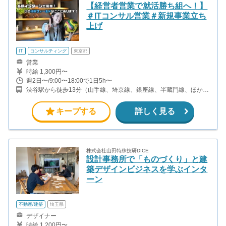
【経営者営業で就活勝ち組へ！】
＃ITコンサル営業＃新規事業立ち
上げ
IT
コンサルティング
東京都
営業
時給 1,300円〜
週2日〜/9:00〜18:00で1日5h〜
渋谷駅から徒歩13分（山手線、埼京線、銀座線、半蔵門線、ほか）
神泉駅から徒歩8分（京王井の頭線）
キープする
詳しく見る
株式会社山田特殊技研DICE
設計事務所で「ものづくり」と建
築デザインビジネスを学ぶインタ
ーン
不動産/建築
埼玉県
デザイナー
時給 1,200円〜