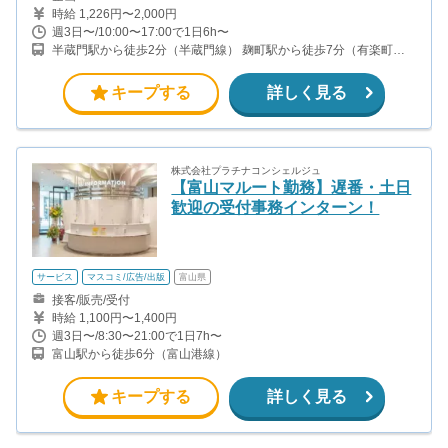
時給 1,226円〜2,000円
週3日〜/10:00〜17:00で1日6h〜
半蔵門駅から徒歩2分（半蔵門線） 麹町駅から徒歩7分（有楽町
線）
キープする
詳しく見る
株式会社プラチナコンシェルジュ
【富山マルート勤務】遅番・土日
歓迎の受付事務インターン！
サービス
マスコミ/広告/出版
富山県
接客/販売/受付
時給 1,100円〜1,400円
週3日〜/8:30〜21:00で1日7h〜
富山駅から徒歩6分（富山港線）
キープする
詳しく見る