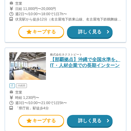
営業
日給 11,000円〜20,000円
週2日〜/10:00〜18:00で1日7h〜
伏見駅から徒歩12分（名古屋地下鉄東山線、名古屋地下鉄鶴舞線）
大須観音駅から徒歩7分（名古屋地下鉄鶴舞線）
キープする
詳しく見る
株式会社ネクストビート
【那覇拠点】沖縄で全国水準を。
IT・人材企業での長期インターン
IT
沖縄県
営業
時給 1,230円〜
週3日〜/10:00〜21:00で1日5h〜
「県庁前」駅徒歩4分
キープする
詳しく見る