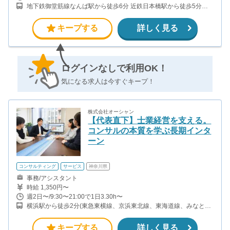
地下鉄御堂筋線なんば駅から徒歩6分 近鉄日本橋駅から徒歩5分
（近鉄奈良線）
キープする
詳しく見る
ログインなしで利用OK！
気になる求人は今すぐキープ！
株式会社オーシャン
【代表直下】士業経営を支える。
コンサルの本質を学ぶ長期インタ
ーン
コンサルティング
サービス
神奈川県
事務/アシスタント
時給 1,350円〜
週2日〜/9:30〜21:00で1日3.30h〜
横浜駅から徒歩2分(東急東横線、京浜東北線、東海道線、みなとみ
らい線、ブルーラインほか)
キープする
詳しく見る