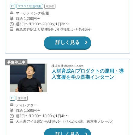
IT
マスコミ/広告/出版
東京都
マーケティング/広報
時給 1,200円〜
週3日〜/10:00〜20:00で1日3h〜
東急渋谷駅より徒歩9分 JR渋谷駅より徒歩6分
詳しく見る
募集停止中
株式会社Matilda Books
人材育成AIプロダクトの運用・導
入支援を学ぶ長期インターン
IT
東京都
ディレクター
時給 1,500円〜
週2日〜/10:00〜19:00で1日4h〜
天王洲アイル駅から徒歩6分（りんかい線、東京モノレール）
詳しく見る