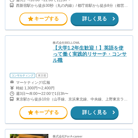
西新宿駅から徒歩30秒（丸の内線）/ 都庁前駅から徒歩8分（都営大
江戸線）/ 新宿西口駅から徒歩10分（都営大江戸線）/ 新宿駅から徒
歩10分（山手線、中央線、埼京線、京王線、他）
キープする
詳しく見る
株式会社BELLOWL
【大学1,2年生歓迎！】英語を使
って働く実践的リサーチ・コンサ
ル職
コンサルティング
東京都
マーケティング/広報
時給 1,300円〜2,400円
週3日〜/8:00〜22:00で1日3h〜
東京駅から徒歩10分（山手線、京浜東北線、中央線、上野東京ライ
ン、他） 日本橋駅から徒歩10分（銀座線、東西線、浅草線） 京橋
駅から徒歩3分（銀座線） 宝町駅から徒歩8分（浅草線）
キープする
詳しく見る
株式会社For A-career