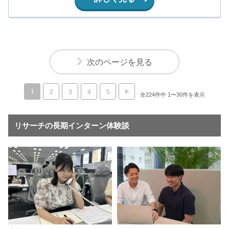
次のページを見る
1
2
3
4
5
全224件中 1〜30件を表示
リサーチの長期インターン体験談