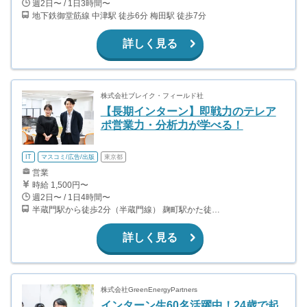
週2日〜 / 1日3時間〜
地下鉄御堂筋線 中津駅 徒歩6分 梅田駅 徒歩7分
詳しく見る
株式会社ブレイク・フィールド社
【長期インターン】即戦力のテレア
ポ営業力・分析力が学べる！
IT
マスコミ/広告/出版
東京都
営業
時給 1,500円〜
週2日〜 / 1日4時間〜
半蔵門駅から徒歩2分（半蔵門線） 麹町駅かた徒歩10分（有楽町線）
詳しく見る
株式会社GreenEnergyPartners
インターン生60名活躍中！24歳で起