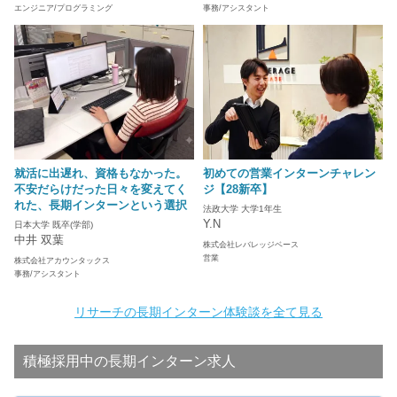
エンジニア/プログラミング
事務/アシスタント
就活に出遅れ、資格もなかった。
初めての営業インターンチャレン
不安だらけだった日々を変えてく
ジ【28新卒】
れた、長期インターンという選択
法政大学 大学1年生
Y.N
日本大学 既卒(学部)
中井 双葉
株式会社レバレッジベース
営業
株式会社アカウンタックス
事務/アシスタント
リサーチの長期インターン体験談を全て見る
積極採用中の長期インターン求人