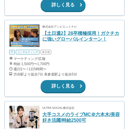
詳しく見る
株式会社アンビエントナビ
【土日週2】28卒積極採用！ガクチカ
に強いグローバルインターン！
IT
コンサルティング
東京都
マーケティング/広報
時給 1,500円〜1,700円
週2日〜 / 1日5時間〜
渋谷駅より徒歩7分 表参道駅より徒歩5分
詳しく見る
ULTRA SOCIAL株式会社
大手コスメのライブMC＠六本木/美容
好き活躍/時給2500可