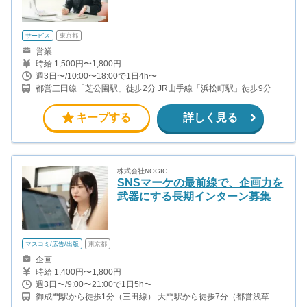
サービス
東京都
営業
時給 1,500円〜1,800円
週3日〜/10:00〜18:00で1日4h〜
都営三田線「芝公園駅」徒歩2分 JR山手線「浜松町駅」徒歩9分
キープする
詳しく見る
株式会社NOGIC
SNSマーケの最前線で、企画力を
武器にする長期インターン募集
マスコミ/広告/出版
東京都
企画
時給 1,400円〜1,800円
週3日〜/9:00〜21:00で1日5h〜
御成門駅から徒歩1分（三田線） 大門駅から徒歩7分（都営浅草