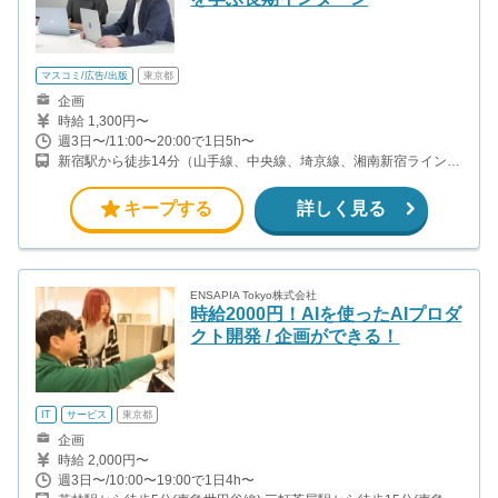
マスコミ/広告/出版
東京都
企画
時給 1,300円〜
週3日〜/11:00〜20:00で1日5h〜
新宿駅から徒歩14分（山手線、中央線、埼京線、湘南新宿ライン、
ほか） 西新宿五丁目駅から徒歩5分(都営大江戸線) 都庁前駅から徒
歩6分(都営大江戸線) 西新宿駅から徒歩6分(丸ノ内線)
キープする
詳しく見る
ENSAPIA Tokyo株式会社
時給2000円！AIを使ったAIプロダ
クト開発 / 企画ができる！
IT
サービス
東京都
企画
時給 2,000円〜
週3日〜/10:00〜19:00で1日4h〜