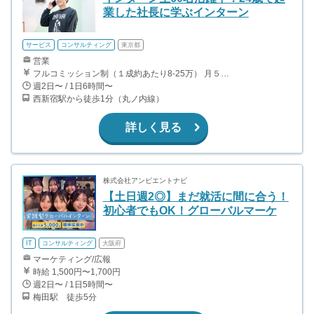
業した社長に学ぶインターン
サービス
コンサルティング
東京都
営業
フルコミッション制（１成約あたり8-25万） 月５０万以上稼ぐインターン生も多数います！ ■収入例 ○入社１ヶ月目（明治大学2年生） 役職：アポインター 月間１契約×８万円＝８万円 ＋交通費 ○入社３ヶ月目（東京大学２年生） 役職：アポインター（ランク：ブロンズ） 月間３契約×10万円＝30万円 ＋交通費 ○入社６ヶ月目（早稲田大学３年生） 役職：アポインター（ランク：シルバー） 月間５契約×12万円＝60万円 ＋交通費 ○入社15ヶ月目（慶應大学３年生） 役職：クローザー 月間３契約×25万＝75万円 ＋交通費
週2日〜 / 1日6時間〜
西新宿駅から徒歩1分（丸ノ内線）
詳しく見る
株式会社アンビエントナビ
【土日週2◎】まだ就活に間に合う！
初心者でもOK！グローバルマーケ
IT
コンサルティング
大阪府
マーケティング/広報
時給 1,500円〜1,700円
週2日〜 / 1日5時間〜
梅田駅 徒歩5分