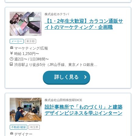
株式会社ホテラバ
【1・2年生大歓迎】カラコン通販サ
イトのマーケティング・企画職
メーカー
東京都
マーケティング/広報
時給 1,250円〜
週2日〜 / 1日3時間〜
渋谷駅より徒歩5分（JR山手線、東京メトロ銀座・半蔵門・副都心線）
詳しく見る
株式会社山田特殊技研DICE
設計事務所で「ものづくり」と建築
デザインビジネスを学ぶインターン
不動産/建築
埼玉県
デザイナー