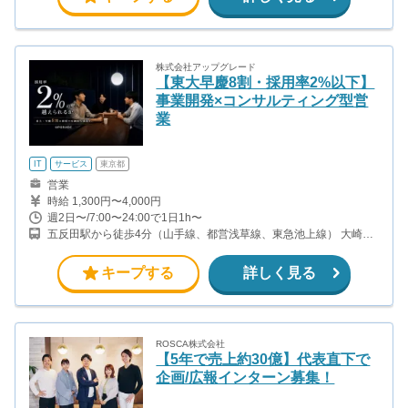
株式会社アップグレード
【東大早慶8割・採用率2%以下】
事業開発×コンサルティング型営
業
IT
サービス
東京都
営業
時給 1,300円〜4,000円
週2日〜/7:00〜24:00で1日1h〜
五反田駅から徒歩4分（山手線、都営浅草線、東急池上線） 大崎駅
から徒歩8分（山手線、埼京線・湘南新宿ライン・りんかい線）
キープする
詳しく見る
ROSCA株式会社
【5年で売上約30億】代表直下で
企画/広報インターン募集！