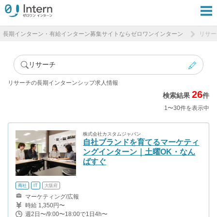
長期インターン・有給インターン募集サイトならゼロワンインターン
リサー
リサーチ
リサーチの長期インターンシップ求人情報
26
検索結果
件
1〜30件を表示中
株式会社カスタムジャパン
自社ブランドを育てるマーケティ
ングインターン｜土曜OK・なん
ばすぐ
商社
IT
大阪府
マーケティング/広報
時給 1,350円〜
週2日〜/9:00〜18:00で1日4h〜