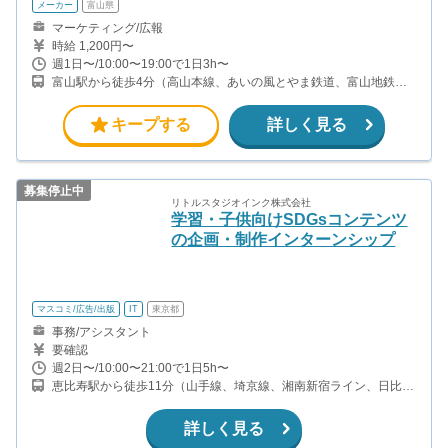
メーカー
富山県
マーケティング/広報
時給 1,200円〜
週1日〜/10:00〜19:00で1日3h〜
富山駅から徒歩4分（高山本線、あいの風とやま鉄道、富山地鉄本
線、富山地鉄不二越・上滝線） 電鉄富山駅から徒歩3分（富山地鉄
本線、富山地鉄不二越・上滝線）
キープする
詳しく見る
募集停止中
リトルスタジオインク株式会社
学習・子供向けSDGsコンテンツ
の企画・制作インターンシップ
マスコミ/広告/出版
IT
東京都
事務/アシスタント
要確認
週2日〜/10:00〜21:00で1日5h〜
恵比寿駅から徒歩11分（山手線、埼京線、湘南新宿ライン、日比谷
線） 代官山駅から徒歩3分（東急東横線） 中目黒駅から徒歩7分
（東急東横線、日比谷線）
詳しく見る