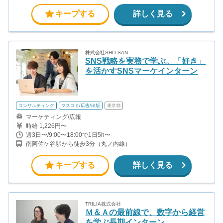
線、都営大江戸線）
キープする
詳しく見る
株式会社SHO-SAN
SNS戦略を実務で学ぶ。「好き」
を活かすSNSマーケインターン
コンサルティング
マスコミ/広告/出版
東京都
マーケティング/広報
時給 1,226円〜
週3日〜/9:00〜18:00で1日5h〜
南阿佐ケ谷駅から徒歩3分（丸ノ内線）
キープする
詳しく見る
TRILIA株式会社
Ｍ＆Ａの最前線で、数字から経営
を学ぶ長期インターン