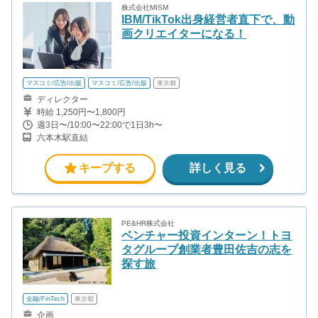
株式会社MISM
IBM/TikTok出身経営者直下で、動
画クリエイターになる！
マスコミ/広告/出版
マスコミ/広告/出版
東京都
ディレクター
時給 1,250円〜1,800円
週3日〜/10:00〜22:00で1日3h〜
六本木駅直結
キープする
詳しく見る
PE&HR株式会社
ベンチャー投資インターン！トヨ
タグループ創業者豊田佐吉の志を
探す旅
金融/FinTech
東京都
企画