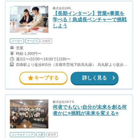
株式会社GRL
【長期インターン】営業×事業を
学べる！急成長ベンチャーで挑戦
しよう
メーカー
サービス
京都府
営業
時給 1,300円〜
週3日〜/10:00〜18:00で1日8h〜
四条駅より徒歩約5分（京都市営地下鉄烏丸線） ￼ 烏丸駅より徒歩約
5分（阪急京都本線） ￼ 五条駅より徒歩約7分（京都市営地下鉄烏丸
線）
キープする
詳しく見る
株式会社SKY’S
何者でもない自分が未来を創る何
者かに⭐️挑戦が未来を変える⭐️
コンサルティング
人材
愛知県