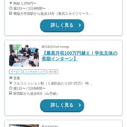
時給 1,200円〜
週2日〜 / 1日4時間〜
獨協大学前駅から徒歩13分（東武スカイツリーライン、東武伊勢崎線、東武日光線、鬼怒川線）
詳しく見る
株式会社Craft energy
【最高月収100万円越え！学生主体の
長期インターン】
サービス
コンサルティング
東京都
営業
フルコミッション制（１成約あたり10~25万） 時給換算で（2000円〜2500円）程度が目安となります。 月100万を稼ぐ学生多数在籍しています。 ■収入例 〇入社1か月目（早稲田大学2年生） 役職：アポインター 月間1契約×10万円＝10万円 ＋交通費 〇入社3か月目（明治大学2年生） 役職：アポインター 月間2契約×13万円＝26万円 ＋交通費 〇入社6か月目（慶應義塾大学3年生） 役職：アポインター 月間5契約×15万円＝75万円 ＋交通費 〇入社15か月目（東京大学3年生） 役職：クローザー 月間3契約×25万=75万円 ＋交通費 交通費支給あり
週1日〜 / 1日6時間〜
新宿駅から徒歩8分（山手線）
詳しく見る
株式会社Ollo