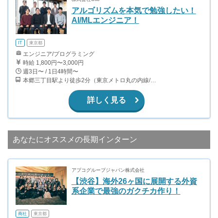
アルゴリズムを本気で勉強したい！
AI/MLエンジニア！
IT
東京都
エンジニア/プログラミング
時給 1,800円〜3,000円
週3日〜 / 1日4時間〜
本郷三丁目駅より徒歩2分（東京メトロ丸の内線/都営地下鉄大江戸線）
詳しく見る
あなたにオススメの長期インターン
アプコグループジャパン株式会社
【渋谷】海外26ヶ国に展開する外資
系企業で最強のガクチカ作り！
商社
東京都