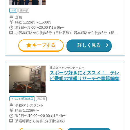
人材
東京都
企画
時給 1,226円〜1,500円
週3日〜/9:00〜20:00で1日6h〜
小伝馬町駅から徒歩5分（日比谷線） 岩本町駅から徒歩5分（都営
新宿線） 馬喰町駅から徒歩6分（総武線） 秋葉原駅から徒歩12分
（JR）
キープする
詳しく見る
株式会社アンサンヒーロー
スポーツ好きにオススメ！ テレ
ビ番組の情報リサーチや書籍編集
マスコミ/広告/出版
東京都
事務/アシスタント
時給 1,226円〜
週2日〜/10:00〜20:00で1日4h〜
茅場町駅から徒歩1分(日比谷線)