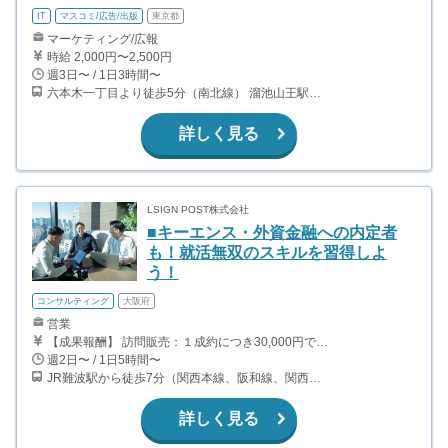
IT
マスコミ/広告/出版
東京都
マーケティング/広報
時給 2,000円〜2,500円
週3日〜 / 1日3時間〜
六本木一丁目より徒歩5分（南北線） 溜池山王駅より徒歩10分（銀座線） 六本木駅より徒歩12分（日比谷線）
詳しく見る
LSIGN POST株式会社
■キーエンス・外資金融への内定者
も！就活無双のスキルを習得しよ
う！
コンサルティング
大阪府
営業
【成果報酬】 訪問販売：１成約につき30,000円です。 例えば、光インターネットの成約であれば、平均的に2.5日で1件の契約が見込めます。（12,000円/1日6時間稼働） ＜月収例＞月に100万以上稼ぐ方もいます！ ・月5件成約：150,000円 ・月15件成約：450,000円 ・月30成約：900,000円➕マネジメントインセンティブ300,000円 合計1,200,000円 時給換算で2,000円程度が、平均的なインターン生の報酬となっています。
週2日〜 / 1日5時間〜
JR難波駅から徒歩7分（関西本線、阪和線、関西空港線） 大阪難波駅から徒歩13分（近鉄奈良線、阪神なんば線） 桜川駅から徒歩4分（大阪メトロ千日前線、阪神なんば線）
詳しく見る