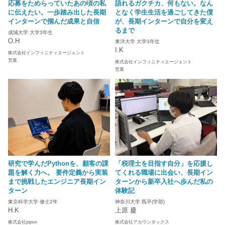
応募をためらっていたあの頃の私
語れるガクチカ、何もない。なん
に伝えたい。一歩踏み出した長期
となく学生生活を過ごしてきた僕
インターンで掴んだ成果と自信
が、長期インターンで自分を変え
るまで
成城大学 大学3年生
O.H
東洋大学 大学3年生
I.K
株式会社インフィニティエージェント
営業
株式会社インフィニティエージェント
営業
研究で学んだPythonを、顧客の課
「税理士を目指す自分」を応援し
題を解く力へ。 要件定義から実装
てくれる職場に出会い、長期イン
まで挑戦したエンジニア長期イン
ターンから新卒入社へ歩んだ私の
ターン
体験記
東京科学大学 修士2年
神奈川大学 既卒(学部)
H.K
上原 慶
株式会社pipon
株式会社アカウンタックス