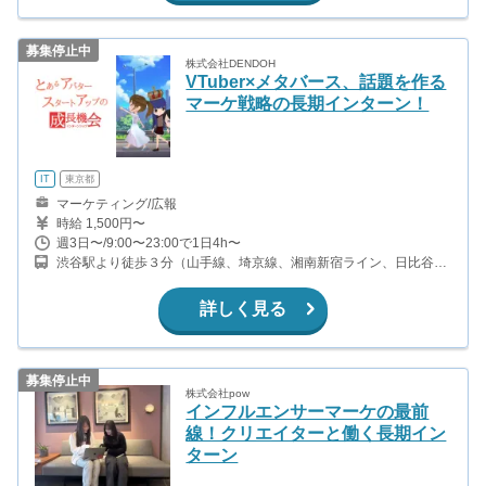
募集停止中
株式会社DENDOH
VTuber×メタバース、話題を作る
マーケ戦略の長期インターン！
IT
東京都
マーケティング/広報
時給 1,500円〜
週3日〜/9:00〜23:00で1日4h〜
渋谷駅より徒歩３分（山手線、埼京線、湘南新宿ライン、日比谷
線、銀座線、半蔵門線、東急東横線、田園都市線、）
詳しく見る
募集停止中
株式会社pow
インフルエンサーマーケの最前
線！クリエイターと働く長期イン
ターン