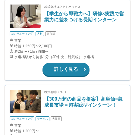
株式会社コネクトボックス
【学生から即戦力へ】研修×実践で営
業力に差をつける長期インターン
コンサルティング
人材
東京都
営業
時給 1,250円〜2,100円
週2日〜 / 1日7時間〜
水道橋駅から徒歩1分（JR中央、総武線） 水道橋駅から徒歩6分（都営三田線）
詳しく見る
株式会社DRAFT
【300万超の商品を提案】高単価×急
成長市場＝超実践型インターン！
コンサルティング
サービス
大阪府
営業
時給 1,200円〜