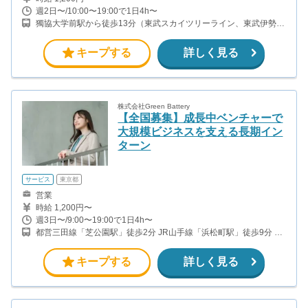
週2日〜/10:00〜19:00で1日4h〜
獨協大学前駅から徒歩13分（東武スカイツリーライン、東武伊勢崎
線、東武日光線、鬼怒川線）
キープする
詳しく見る
株式会社Green Battery
【全国募集】成長中ベンチャーで
大規模ビジネスを支える長期イン
ターン
サービス
東京都
営業
時給 1,200円〜
週3日〜/9:00〜19:00で1日4h〜
都営三田線「芝公園駅」徒歩2分 JR山手線「浜松町駅」徒歩9分 ※
この求人では、本社出社することなく勤務可能です！ 営業時は社用
車もしくは公共交通機関を使用しての移動となります。
キープする
詳しく見る