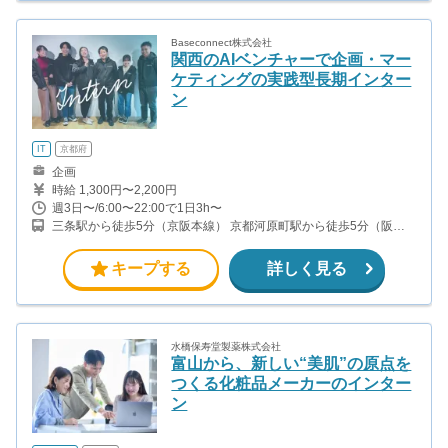
Baseconnect株式会社
関西のAIベンチャーで企画・マー
ケティングの実践型長期インター
ン
IT
京都府
企画
時給 1,300円〜2,200円
週3日〜/6:00〜22:00で1日3h〜
三条駅から徒歩5分（京阪本線） 京都河原町駅から徒歩5分（阪急
京都線） 京都市役所前駅から徒歩5分（地下鉄東西線）
キープする
詳しく見る
水橋保寿堂製薬株式会社
富山から、新しい“美肌”の原点を
つくる化粧品メーカーのインター
ン