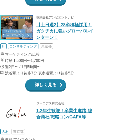
株式会社アンビエントナビ
【土日週2】28卒積極採用！
ガクチカに強いグローバルイ
ンターン！
IT
コンサルティング
東京都
マーケティング/広報
時給 1,500円〜1,700円
週2日〜 / 1日5時間〜
渋谷駅より徒歩7分 表参道駅より徒歩5分
詳しく見る
ジーニアス株式会社
1,2年生歓迎！卒業生進路:総
合商社/戦略コン/GAFA等
人材
東京都
事務/アシスタント