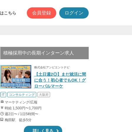
会員登録
ログイン
はこちら
積極採用中の長期インターン求人
株式会社アンビエントナビ
【土日週2◎】まだ就活に間
に合う！初心者でもOK！グ
ローバルマーケ
IT
コンサルティング
大阪府
マーケティング/広報
時給 1,500円〜1,700円
週2日〜 / 1日5時間〜
梅田駅 徒歩5分
詳しく見る