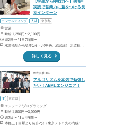
【学生から即戦力へ】研修×
実践で営業力に差をつける長
期インターン
コンサルティング
人材
東京都
営業
時給 1,250円〜2,100円
週2日〜 / 1日7時間〜
水道橋駅から徒歩1分（JR中央、総武線） 水道橋駅から徒歩6分（都営三田線）
詳しく見る
株式会社Ollo
アルゴリズムを本気で勉強し
たい！AI/MLエンジニア！
IT
東京都
エンジニア/プログラミング
時給 1,800円〜3,000円
週3日〜 / 1日4時間〜
本郷三丁目駅より徒歩2分（東京メトロ丸の内線/都営地下鉄大江戸線）