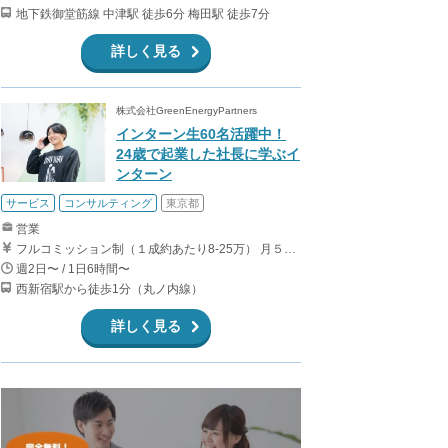
地下鉄御堂筋線 中津駅 徒歩6分 梅田駅 徒歩7分
詳しく見る
株式会社GreenEnergyPartners
インターン生60名活躍中！
24歳で起業した社長に学ぶイ
ンターン
サービス
コンサルティング
東京都
営業
フルコミッション制（１成約あたり8-25万） 月５０万以上稼ぐインターン生も多数います！ ■収入例 ○入社１ヶ月目（明治大学2年生） 役職：アポインター 月間１契約×８万円＝８万円 ＋交通費 ○入社３ヶ月目（東京大学２年生） 役職：アポインター（ランク：ブロンズ） 月間３契約×10万円＝30万円 ＋交通費 ○入社６ヶ月目（早稲田大学３年生） 役職：アポインター（ランク：シルバー） 月間５契約×12万円＝60万円 ＋交通費 ○入社15ヶ月目（慶應大学３年生） 役職：クローザー 月間３契約×25万＝75万円 ＋交通費
週2日〜 / 1日6時間〜
西新宿駅から徒歩1分（丸ノ内線）
詳しく見る