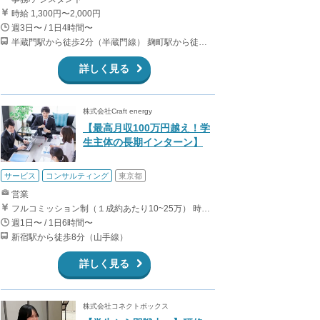
時給 1,300円〜2,000円
週3日〜 / 1日4時間〜
半蔵門駅から徒歩2分（半蔵門線） 麹町駅から徒歩6分（有楽町線） 永田町駅から徒歩10分（有楽町線、半蔵門線、南北線） 桜田門駅から徒歩15分（有楽町線）
詳しく見る
株式会社Craft energy
【最高月収100万円越え！学
生主体の長期インターン】
サービス
コンサルティング
東京都
営業
フルコミッション制（１成約あたり10~25万） 時給換算で（2000円〜2500円）程度が目安となります。 月100万を稼ぐ学生多数在籍しています。 ■収入例 〇入社1か月目（早稲田大学2年生） 役職：アポインター 月間1契約×10万円＝10万円 ＋交通費 〇入社3か月目（明治大学2年生） 役職：アポインター 月間2契約×13万円＝26万円 ＋交通費 〇入社6か月目（慶應義塾大学3年生） 役職：アポインター 月間5契約×15万円＝75万円 ＋交通費 〇入社15か月目（東京大学3年生） 役職：クローザー 月間3契約×25万=75万円 ＋交通費 交通費支給あり
週1日〜 / 1日6時間〜
新宿駅から徒歩8分（山手線）
詳しく見る
株式会社コネクトボックス