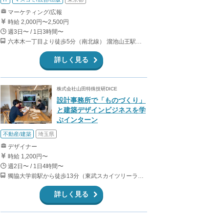
マーケティング/広報
時給 2,000円〜2,500円
週3日〜 / 1日3時間〜
六本木一丁目より徒歩5分（南北線） 溜池山王駅より徒歩10分（銀座線） 六本木駅より徒歩12分（日比谷線）
詳しく見る
株式会社山田特殊技研DICE
設計事務所で「ものづくり」
と建築デザインビジネスを学
ぶインターン
不動産/建築
埼玉県
デザイナー
時給 1,200円〜
週2日〜 / 1日4時間〜
獨協大学前駅から徒歩13分（東武スカイツリーライン、東武伊勢崎線、東武日光線、鬼怒川線）
詳しく見る