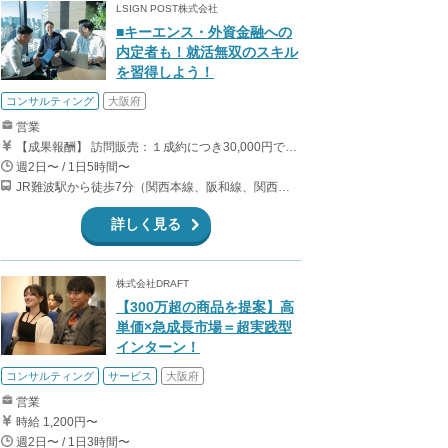
LSIGN POST株式会社
■キーエンス・外資金融への
内定者も！就活無双のスキル
を習得しよう！
コンサルティング
大阪府
営業
【成果報酬】 訪問販売：１成約につき30,000円です。 例えば、光インターネットの成約であれば、平均的に2.5日で1件の契約が見込めます。（12,000円/1日6時間稼働） ＜月収例＞月に100万以上稼ぐ方もいます！ ・月5件成約：150,000円 ・月15件成約：450,000円 ・月30成約：900,000円➕マネジメントインセンティブ300,000円 合計1,200,000円 時給換算で2,000円程度が、平均的なインターン生の報酬となっています。
週2日〜 / 1日5時間〜
JR難波駅から徒歩7分（関西本線、阪和線、関西空港線） 大阪難波駅から徒歩13分（近鉄奈良線、阪神なんば線） 桜川駅から徒歩4分（大阪メトロ千日前線、阪神なんば線）
詳しく見る
株式会社DRAFT
【300万超の商品を提案】高
単価×急成長市場＝超実践型
インターン！
コンサルティング
サービス
大阪府
営業
時給 1,200円〜
週2日〜 / 1日3時間〜