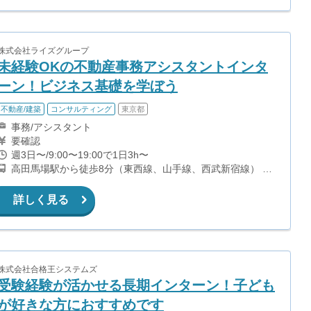
株式会社ライズグループ
未経験OKの不動産事務アシスタントインタ
ーン！ビジネス基礎を学ぼう
不動産/建築
コンサルティング
東京都
事務/アシスタント
要確認
週3日〜/9:00〜19:00で1日3h〜
高田馬場駅から徒歩8分（東西線、山手線、西武新宿線） 西
早稲田駅から徒歩5分（副都心線）
詳しく見る
株式会社合格王システムズ
受験経験が活かせる長期インターン！子ども
が好きな方におすすめです