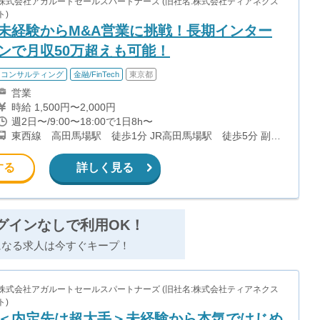
株式会社アガルートセールスパートナーズ (旧社名:株式会社ティアネクス
ト)
未経験からM&A営業に挑戦！長期インター
ンで月収50万超えも可能！
コンサルティング
金融/FinTech
東京都
営業
時給 1,500円〜2,000円
週2日〜/9:00〜18:00で1日8h〜
東西線 高田馬場駅 徒歩1分 JR高田馬場駅 徒歩5分 副都
心線 西早稲田駅 徒歩7分 都電荒川線 学習院下駅 徒歩9分
する
詳しく見る
グインなしで利用OK！
になる求人は今すぐキープ！
株式会社アガルートセールスパートナーズ (旧社名:株式会社ティアネクス
ト)
＜内定先は超大手＞未経験から本気ではじめ