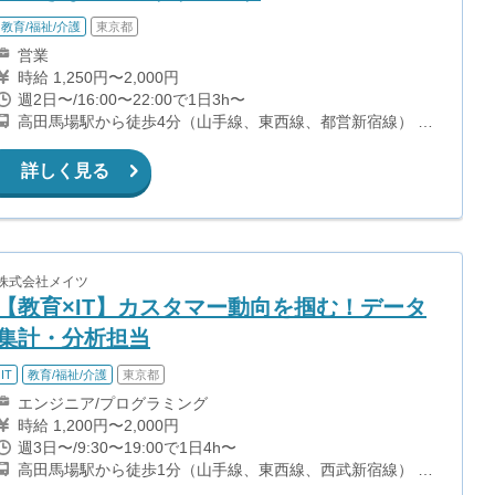
教育/福祉/介護
東京都
営業
時給 1,250円〜2,000円
週2日〜/16:00〜22:00で1日3h〜
高田馬場駅から徒歩4分（山手線、東西線、都営新宿線） 下
落合駅から徒歩12分（西武新宿線） 西早稲田駅から徒歩13
分（副都心線）
詳しく見る
株式会社メイツ
【教育×IT】カスタマー動向を掴む！データ
集計・分析担当
IT
教育/福祉/介護
東京都
エンジニア/プログラミング
時給 1,200円〜2,000円
週3日〜/9:30〜19:00で1日4h〜
高田馬場駅から徒歩1分（山手線、東西線、西武新宿線） 西
早稲田駅から徒歩7分（副都心線）