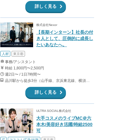
詳しく見る
株式会社Nexor
【長期インターン】社長の付
き人として、圧倒的に成長し
たいあなたへ。
人材
東京都
事務/アシスタント
時給 1,800円〜2,500円
週2日〜 / 1日7時間〜
品川駅から徒歩3分（山手線、京浜東北線、横須賀線、上野東京ライン、ほか） 上大岡駅～都内の送迎なので、横浜付近在住が望ましいです。
詳しく見る
ULTRA SOCIAL株式会社
大手コスメのライブMC＠六
本木/美容好き活躍/時給2500
可
IT
マスコミ/広告/出版
東京都