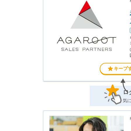
キープ
ロ
気