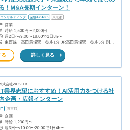
る！M&A長期インターン！
コンサルティング
金融/FinTech
東京都
営業
時給 1,500円〜2,000円
週2日〜/9:00〜18:00で1日8h〜
東西線 高田馬場駅 徒歩1分 JR高田馬場駅 徒歩5分 副都
心線 西早稲田駅 徒歩7分 都電荒川線 学習院下駅 徒歩9分
する
詳しく見る
株式会社WESEEK
IT業界志望におすすめ！AI活用力をつける社
内企画・広報インターン
IT
東京都
企画
時給 1,230円〜
週3日〜/10:00〜20:00で1日4h〜