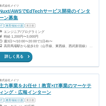
株式会社メイツ
Nuxt/AWSでEdTechサービス開発のインタ
ーン募集
IT
教育/福祉/介護
東京都
エンジニア/プログラミング
時給 1,200円〜3,000円
週3日〜/10:00〜20:00で1日4h〜
高田馬場駅から徒歩1分（山手線、東西線、西武新宿線） 西
早稲田駅から徒歩7分（副都心線）
詳しく見る
株式会社メイツ
主力事業をお任せ！教育×IT事業のマーケテ
ィング・広報インターン
IT
教育/福祉/介護
東京都