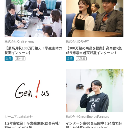
株式会社Craft energy
株式会社DRAFT
【最高月収100万円越え！学生主体の
【300万超の商品を提案】高単価×急
長期インターン】
成長市場＝超実践型インターン！
営業
東京都
営業
大阪府
ジーニアス株式会社
株式会社GreenEnergyPartners
1,2年生歓迎！卒業生進路:総合商社/
インターン生60名活躍中！24歳で起
戦略コン/GAFA等
業した社長に学ぶインターン