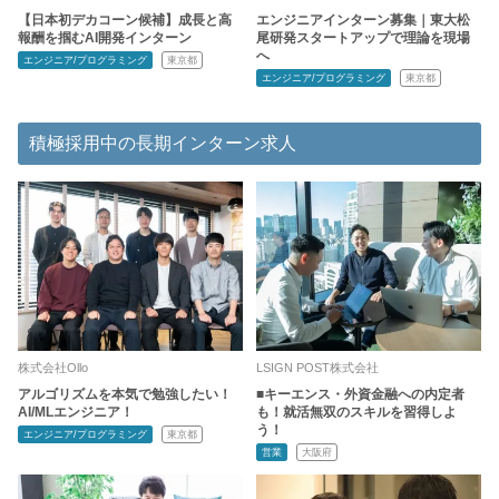
【日本初デカコーン候補】成長と高
エンジニアインターン募集｜東大松
報酬を掴むAI開発インターン
尾研発スタートアップで理論を現場
へ
エンジニア/プログラミング
東京都
エンジニア/プログラミング
東京都
積極採用中の長期インターン求人
株式会社Ollo
LSIGN POST株式会社
アルゴリズムを本気で勉強したい！
■キーエンス・外資金融への内定者
AI/MLエンジニア！
も！就活無双のスキルを習得しよ
う！
エンジニア/プログラミング
東京都
営業
大阪府