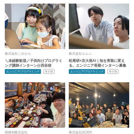
株式会社これから
株式会社エムニ
＼未経験歓迎／子供向けプログラミ
松尾研×京大発AI｜知を実装に変え
ング講師インターン@四谷校
る。エンジニア長期インターン募集
エンジニア/プログラミング
東京都
エンジニア/プログラミング
東京都
樹林AI株式会社
株式会社SCIEN