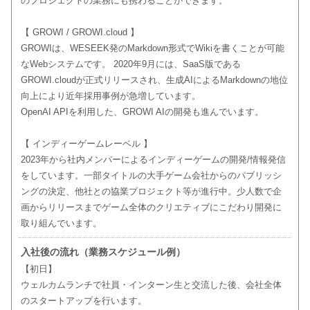
のプロジェクトの業務にも携わることができます。
【 GROWI / GROWI.cloud 】
GROWIは、WESEEK発のMarkdown形式でWikiを書くことが可能
なWebシステムです。 2020年9月には、SaaS版である
GROWI.cloudが正式リリースされ、生成AIによるMarkdownの地位
向上により近年採用事例が急増しています。
OpenAI APIを利用した、GROWI AIの開発も進んでいます。
【 インディーゲームレーベル 】
2023年から社内メンバーによるインディーゲームの開発/情報発信
をしています。一部タイトルの大手ゲーム会社からのパブリッシ
ングの決定、他社との協業プロジェクト等が進行中。少人数で企
画からリリースまでゲーム全体のクリエティブにこだわり開発に
取り組んでいます。
入社後の流れ（業務スケジュール例）
【初日】
ウェルカムランチで社員・インターン生と交流した後、会社全体
のスタートアップを行います。