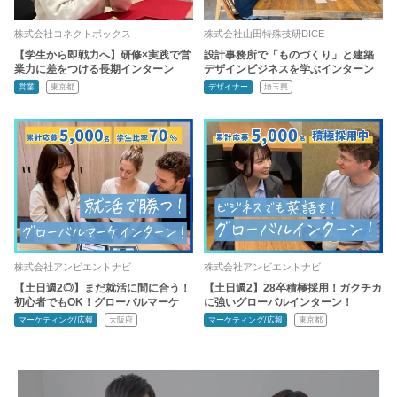
株式会社コネクトボックス
株式会社山田特殊技研DICE
【学生から即戦力へ】研修×実践で営
設計事務所で「ものづくり」と建築
業力に差をつける長期インターン
デザインビジネスを学ぶインターン
営業
東京都
デザイナー
埼玉県
株式会社アンビエントナビ
株式会社アンビエントナビ
【土日週2◎】まだ就活に間に合う！
【土日週2】28卒積極採用！ガクチカ
初心者でもOK！グローバルマーケ
に強いグローバルインターン！
マーケティング/広報
大阪府
マーケティング/広報
東京都