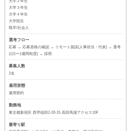
大学２年生
大学３年生
大学４年生
大学院生
既卒/社会人
選考フロー
応募 → 応募資格の確認 → リモート面談(人事担当・代表) → 選考
(1日〜1週間程度) → 採用
募集人数
2名
雇用形態
雇用契約
勤務地
東京都新宿区 西早稲田2-20-15 高田馬場アクセス10F
最寄り駅