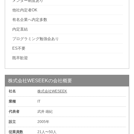
メンター制度あり
他社内定者OK
有名企業へ内定多数
内定直結
プログラミング勉強会あり
ES不要
既卒歓迎
株式会社WESEEKの会社概要
社名
株式会社WESEEK
業種
IT
代表者
武井 雄紀
設立
2005年
従業員数
21人〜50人