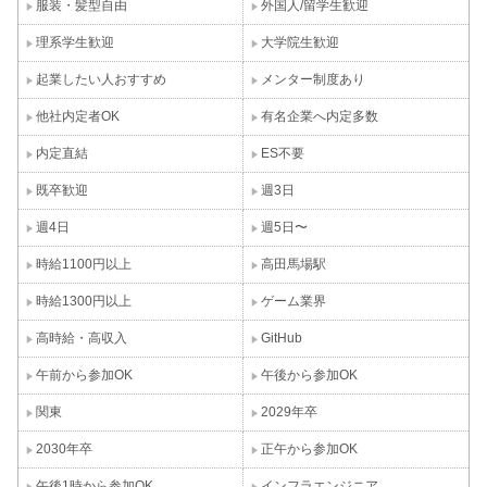
服装・髪型自由
外国人/留学生歓迎
理系学生歓迎
大学院生歓迎
起業したい人おすすめ
メンター制度あり
他社内定者OK
有名企業へ内定多数
内定直結
ES不要
既卒歓迎
週3日
週4日
週5日〜
時給1100円以上
高田馬場駅
時給1300円以上
ゲーム業界
高時給・高収入
GitHub
午前から参加OK
午後から参加OK
関東
2029年卒
2030年卒
正午から参加OK
午後1時から参加OK
インフラエンジニア