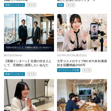
事務/アシスタント
東京都
営業
東京都
株式会社Nexor
ULTRA SOCIAL株式会社
【長期インターン】社長の付き人と
大手コスメのライブMC＠六本木/美容
して、圧倒的に成長したいあなた
好き活躍/時給2500可
へ。
マーケティング/広報
東京都
事務/アシスタント
東京都