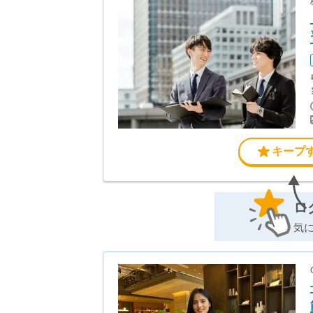
キープ
ロ
気