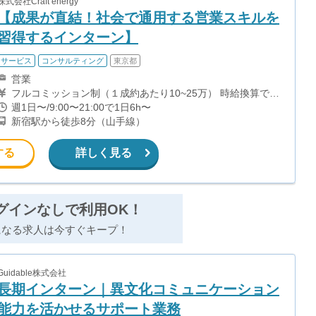
株式会社Craft energy
【成果が直結！社会で通用する営業スキルを
習得するインターン】
サービス
コンサルティング
東京都
営業
フルコミッション制（１成約あたり10~25万） 時給換算で
（2000円〜2500円）程度が目安となります。 月100万稼ぐ
週1日〜/9:00〜21:00で1日6h〜
学生多数在籍しています。 ■収入例 〇入社1か月目（早稲田
新宿駅から徒歩8分（山手線）
大学2年生） 役職：アポインター 月間1契約×10万円＝10万
円 ＋交通費 〇入社3か月目（明治大学2年生） 役職：アポイ
ンター 月間2契約×13万円＝26万円 ＋交通費 〇入社6か月目
する
詳しく見る
（慶應義塾大学3年生） 役職：アポインター 月間5契約×15
万円＝75万円 ＋交通費 〇入社15か月目（東京大学3年生）
役職：クローザー 月間3契約×25万=75万円 ＋交通費 交通費
支給あり
グインなしで利用OK！
になる求人は今すぐキープ！
Guidable株式会社
長期インターン｜異文化コミュニケーション
能力を活かせるサポート業務