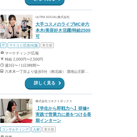
ULTRA SOCIAL株式会社
大手コスメのライブMC＠六
本木/美容好き活躍/時給2500
可
IT
マスコミ/広告/出版
東京都
マーケティング/広報
時給 2,000円〜2,500円
週3日〜 / 1日3時間〜
六本木一丁目より徒歩5分（南北線） 溜池山王駅より徒歩10分（銀座線） 六本木駅より徒歩12分（日比谷線）
詳しく見る
株式会社コネクトボックス
【学生から即戦力へ】研修×
実践で営業力に差をつける長
期インターン
コンサルティング
人材
東京都