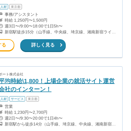
人材
東京都
事務/アシスタント
時給 1,250円〜1,500円
週3日〜/9:00〜18:00で1日5h〜
新宿駅徒歩15分（山手線、中央線、埼京線、湘南新宿ライ
ン、ほか） 都庁前駅から徒歩9分(都営大江戸線) 初台駅から
徒歩10分(都営新宿線、京王新線)
する
詳しく見る
ポート株式会社
平均時給\1,800！上場企業の就活サイト運営
会社のインターン！
人材
サービス
東京都
営業
時給 1,230円〜2,700円
週2日〜/9:30〜20:00で1日4h〜
新宿駅から徒歩14分（山手線、埼京線、中央線、湘南新宿ラ
イン、ほか） 西新宿駅から徒歩3分（丸ノ内線） 都庁前駅か