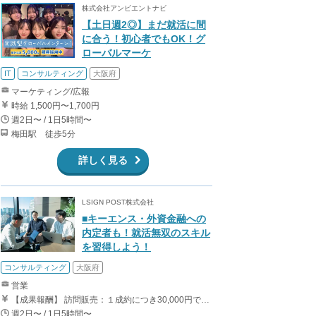
株式会社アンビエントナビ
【土日週2◎】まだ就活に間
に合う！初心者でもOK！グ
ローバルマーケ
IT
コンサルティング
大阪府
マーケティング/広報
時給 1,500円〜1,700円
週2日〜 / 1日5時間〜
梅田駅 徒歩5分
詳しく見る
LSIGN POST株式会社
■キーエンス・外資金融への
内定者も！就活無双のスキル
を習得しよう！
コンサルティング
大阪府
営業
【成果報酬】 訪問販売：１成約につき30,000円です。 例えば、光インターネットの成約であれば、平均的に2.5日で1件の契約が見込めます。（12,000円/1日6時間稼働） ＜月収例＞月に100万以上稼ぐ方もいます！ ・月5件成約：150,000円 ・月15件成約：450,000円 ・月30成約：900,000円➕マネジメントインセンティブ300,000円 合計1,200,000円 時給換算で2,000円程度が、平均的なインターン生の報酬となっています。
週2日〜 / 1日5時間〜