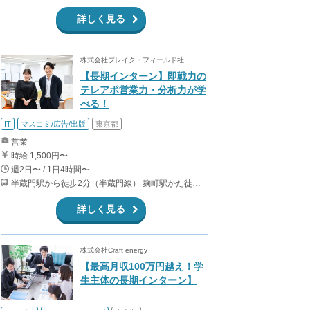
詳しく見る
株式会社ブレイク・フィールド社
【長期インターン】即戦力の
テレアポ営業力・分析力が学
べる！
IT
マスコミ/広告/出版
東京都
営業
時給 1,500円〜
週2日〜 / 1日4時間〜
半蔵門駅から徒歩2分（半蔵門線） 麹町駅かた徒歩10分（有楽町線）
詳しく見る
株式会社Craft energy
【最高月収100万円越え！学
生主体の長期インターン】