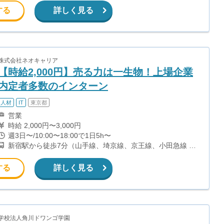
ら徒歩8分（都営大江戸線） 西武新宿駅から徒歩12分（西武
する
詳しく見る
新宿線）
株式会社ネオキャリア
【時給2,000円】売る力は一生物！上場企業
内定者多数のインターン
人材
IT
東京都
営業
時給 2,000円〜3,000円
週3日〜/10:00〜18:00で1日5h〜
新宿駅から徒歩7分（山手線、埼京線、京王線、小田急線 ほ
か） 都庁前駅から徒歩7分（都営大江戸線） 新宿三丁目駅か
ら徒歩9分（丸ノ内線、副都心線、都営新宿線） 新宿西口駅
する
詳しく見る
から徒歩10分（都営大江戸線）
学校法人角川ドワンゴ学園