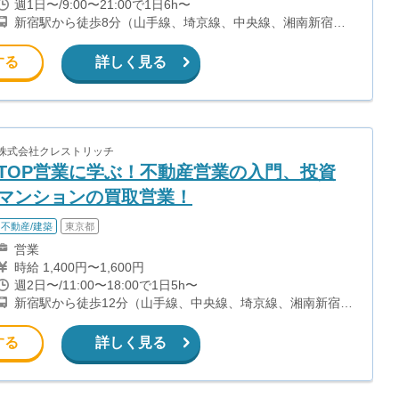
（2000円〜2500円）程度が目安となります。 月100万を稼
週1日〜/9:00〜21:00で1日6h〜
ぐ学生多数在籍しています。 ■収入例 〇入社1か月目（九州
新宿駅から徒歩8分（山手線、埼京線、中央線、湘南新宿ラ
大学2年生） 役職：アポインター 月間1契約×10万円＝10万
イン、ほか）
円 ＋交通費 〇入社3か月目（福岡大学2年生） 役職：アポイ
ンター 月間2契約×13万円＝26万円 ＋交通費 〇入社6か月目
する
詳しく見る
（西南大学3年生） 役職：アポインター 月間5契約×15万円
＝75万円 ＋交通費 〇入社15か月目（長崎大学3年生） 役
職：クローザー 月間3契約×25万=75万円 ＋交通費 交通費支
給あり
株式会社クレストリッチ
TOP営業に学ぶ！不動産営業の入門、投資
マンションの買取営業！
不動産/建築
東京都
営業
時給 1,400円〜1,600円
週2日〜/11:00〜18:00で1日5h〜
新宿駅から徒歩12分（山手線、中央線、埼京線、湘南新宿ラ
イン、ほか） 新宿三丁目駅から徒歩4分（丸ノ内線、副都心
線、都営新宿線） 新宿御苑前駅から徒歩5分（丸ノ内線）
する
詳しく見る