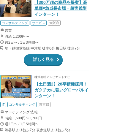
【300万超の商品を提案】高
単価×急成長市場＝超実践型
インターン！
コンサルティング
サービス
大阪府
営業
時給 1,200円〜
週2日〜 / 1日3時間〜
地下鉄御堂筋線 中津駅 徒歩6分 梅田駅 徒歩7分
詳しく見る
株式会社アンビエントナビ
【土日週2】28卒積極採用！
ガクチカに強いグローバルイ
ンターン！
IT
コンサルティング
東京都
マーケティング/広報
時給 1,500円〜1,700円
週2日〜 / 1日5時間〜
渋谷駅より徒歩7分 表参道駅より徒歩5分