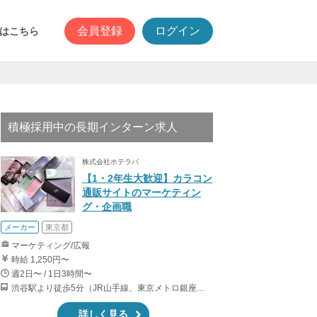
会員登録
ログイン
はこちら
積極採用中の長期インターン求人
株式会社ホテラバ
【1・2年生大歓迎】カラコン
通販サイトのマーケティン
グ・企画職
メーカー
東京都
マーケティング/広報
時給 1,250円〜
週2日〜 / 1日3時間〜
渋谷駅より徒歩5分（JR山手線、東京メトロ銀座・半蔵門・副都心線）
詳しく見る