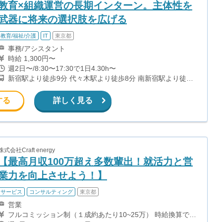
教育×組織運営の長期インターン。主体性を
武器に将来の選択肢を広げる
教育/福祉/介護
IT
東京都
事務/アシスタント
時給 1,300円〜
週2日〜/8:30〜17:30で1日4.30h〜
新宿駅より徒歩9分 代々木駅より徒歩8分 南新宿駅より徒歩
4分 同エリア内の他キャンパスでの勤務も可能です！ （御茶
ノ水、秋葉原、晴海、東陽町、錦糸町駅北口）
する
詳しく見る
株式会社Craft energy
【最高月収100万超え多数輩出！就活力と営
業力を向上させよう！】
サービス
コンサルティング
東京都
営業
フルコミッション制（１成約あたり10~25万） 時給換算で