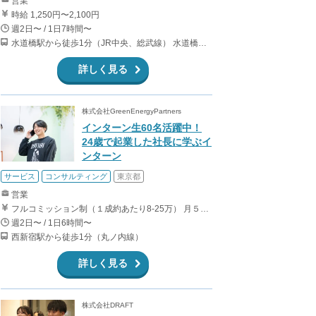
営業
時給 1,250円〜2,100円
週2日〜 / 1日7時間〜
水道橋駅から徒歩1分（JR中央、総武線） 水道橋駅から徒歩6分（都営三田線）
詳しく見る
株式会社GreenEnergyPartners
インターン生60名活躍中！
24歳で起業した社長に学ぶイ
ンターン
サービス
コンサルティング
東京都
営業
フルコミッション制（１成約あたり8-25万） 月５０万以上稼ぐインターン生も多数います！ ■収入例 ○入社１ヶ月目（明治大学2年生） 役職：アポインター 月間１契約×８万円＝８万円 ＋交通費 ○入社３ヶ月目（東京大学２年生） 役職：アポインター（ランク：ブロンズ） 月間３契約×10万円＝30万円 ＋交通費 ○入社６ヶ月目（早稲田大学３年生） 役職：アポインター（ランク：シルバー） 月間５契約×12万円＝60万円 ＋交通費 ○入社15ヶ月目（慶應大学３年生） 役職：クローザー 月間３契約×25万＝75万円 ＋交通費
週2日〜 / 1日6時間〜
西新宿駅から徒歩1分（丸ノ内線）
詳しく見る
株式会社DRAFT