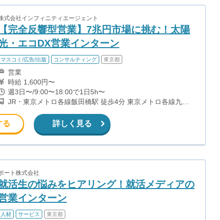
株式会社インフィニティエージェント
【完全反響型営業】7兆円市場に挑む！太陽
光・エコDX営業インターン
マスコミ/広告/出版
コンサルティング
東京都
営業
時給 1,600円〜
週3日〜/9:00〜18:00で1日5h〜
JR・東京メトロ各線飯田橋駅 徒歩4分 東京メトロ各線九段
下駅 徒歩7分
する
詳しく見る
ポート株式会社
就活生の悩みをヒアリング！就活メディアの
営業インターン
人材
サービス
東京都