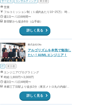
サービス
コンサルティング
東京都
営業
フルコミッション制（１成約あたり10~25万） 時給換算で（2000円〜2500円）程度が目安となります。 月100万を稼ぐ学生多数在籍しています。 ■収入例 〇入社1か月目（早稲田大学2年生） 役職：アポインター 月間1契約×10万円＝10万円 ＋交通費 〇入社3か月目（明治大学2年生） 役職：アポインター 月間2契約×13万円＝26万円 ＋交通費 〇入社6か月目（慶應義塾大学3年生） 役職：アポインター 月間5契約×15万円＝75万円 ＋交通費 〇入社15か月目（東京大学3年生） 役職：クローザー 月間3契約×25万=75万円 ＋交通費 交通費支給あり
週1日〜 / 1日6時間〜
新宿駅から徒歩8分（山手線）
詳しく見る
株式会社Ollo
アルゴリズムを本気で勉強し
たい！AI/MLエンジニア！
IT
東京都
エンジニア/プログラミング
時給 1,800円〜3,000円
週3日〜 / 1日4時間〜
本郷三丁目駅より徒歩2分（東京メトロ丸の内線/都営地下鉄大江戸線）
詳しく見る