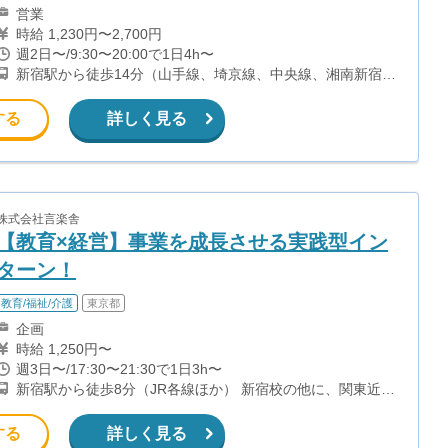
営業
時給 1,230円〜2,700円
週2日〜/9:30〜20:00で1日4h〜
新宿駅から徒歩14分（山手線、埼京線、中央線、湘南新宿ラ
イン、ほか） 西新宿駅から徒歩3分（丸ノ内線） 都庁前駅か
ら徒歩8分（都営大江戸線） 西武新宿駅から徒歩12分（西武
する
詳しく見る
新宿線）
株式会社言楽舎
【教育×経営】事業を成長させる実践型イン
ターン！
教育/福祉/介護
東京都
企画
時給 1,250円〜
週3日〜/17:30〜21:30で1日3h〜
新宿駅から徒歩8分（JR各線ほか） 新宿校の他に、関東近郊
他校でも募集中！ 新宿校以外での勤務をご希望の方はご相
談ください。 ・新宿本校 ・渋谷校 ・市ヶ谷校 ・立川校 ・
する
詳しく見る
横浜校 ・大宮校 ・春日部校