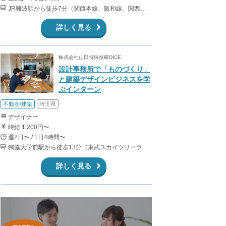
JR難波駅から徒歩7分（関西本線、阪和線、関西空港線） 大阪難波駅から徒歩13分（近鉄奈良線、阪神なんば線） 桜川駅から徒歩4分（大阪メトロ千日前線、阪神なんば線）
詳しく見る
株式会社山田特殊技研DICE
設計事務所で「ものづくり」
と建築デザインビジネスを学
ぶインターン
不動産/建築
埼玉県
デザイナー
時給 1,200円〜
週2日〜 / 1日4時間〜
獨協大学前駅から徒歩13分（東武スカイツリーライン、東武伊勢崎線、東武日光線、鬼怒川線）
詳しく見る