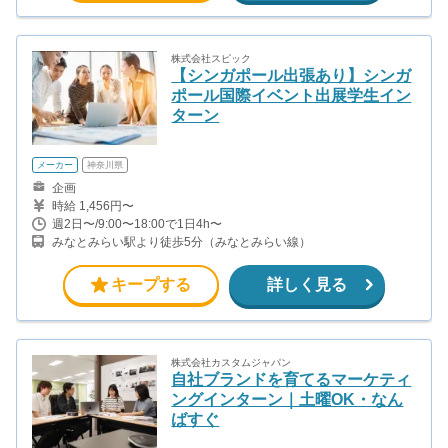
株式会社スピック
【シンガポール出張あり】シンガ
ポール国際イベント出展学生イン
ターン
メーカー
神奈川県
企画
時給 1,456円〜
週2日〜/9:00〜18:00で1日4h〜
みなとみらい駅より徒歩5分（みなとみらい線）
キープする
詳しく見る
株式会社カスタムジャパン
自社ブランドを育てるマーケティ
ングインターン｜土曜OK・なん
ばすぐ