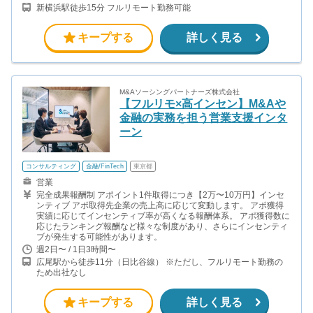
新横浜駅徒歩15分 フルリモート勤務可能
キープする
詳しく見る
M&Aソーシングパートナーズ株式会社
【フルリモ×高インセン】M&Aや
金融の実務を担う営業支援インタ
ーン
コンサルティング
金融/FinTech
東京都
営業
完全成果報酬制 アポイント1件取得につき【2万〜10万円】インセ
ンティブ アポ取得先企業の売上高に応じて変動します。 アポ獲得
実績に応じてインセンティブ率が高くなる報酬体系。 アポ獲得数に
応じたランキング報酬など様々な制度があり、さらにインセンティ
ブが発生する可能性があります。
週2日〜 / 1日3時間〜
広尾駅から徒歩11分（日比谷線） ※ただし、フルリモート勤務の
ため出社なし
キープする
詳しく見る