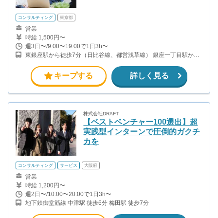
コンサルティング
東京都
営業
時給 1,500円〜
週3日〜/9:00〜19:00で1日3h〜
東銀座駅から徒歩7分（日比谷線、都営浅草線） 銀座一丁目駅から
徒歩3分（有楽町線） 宝町駅から徒歩3分（都営浅草線） 京橋駅か
ら徒歩4分（銀座線）
キープする
詳しく見る
株式会社DRAFT
【ベストベンチャー100選出】超
実践型インターンで圧倒的ガクチ
カを
コンサルティング
サービス
大阪府
営業
時給 1,200円〜
週2日〜/10:00〜20:00で1日3h〜
地下鉄御堂筋線 中津駅 徒歩6分 梅田駅 徒歩7分