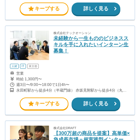
関東の一都三県（東京・神奈川・千葉・埼玉）にあるイオンモール
やららぽーとなどのショッピングモールです
キープする
詳しく見る
株式会社テックオーシャン
未経験から一生もののビジネスス
キルを手に入れたいインターン生
募集！
人材
IT
東京都
営業
時給 1,300円〜
週3日〜/9:00〜18:00で1日4h〜
永田町駅から徒歩4分（半蔵門線） 赤坂見附駅から徒歩4分（丸ノ
内線）
キープする
詳しく見る
株式会社DRAFT
【300万超の商品を提案】高単価×
急成長市場＝超実践型インター