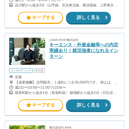
品川駅から徒歩3分（山手線、京浜東北線、横須賀線、上野東京ラ
イン、ほか） 上大岡駅～都内の送迎なので、横浜付近在住が望まし
いです。
キープする
詳しく見る
LSIGN POST株式会社
キーエンス・外資金融等への内定
実績あり！就活強者になれるイン
ターン
コンサルティング
東京都
営業
【成果報酬】 訪問販売：１成約につき30,000円です。 例えば、光
インターネットの成約であれば、平均的に2.5日で1件の契約が見込
週2日〜/10:00〜21:00で1日5h〜
めます。（12,000円/1日6時間稼働） ＜月収例＞月に100万以上稼
新富町駅から徒歩1分（有楽町線） 築地駅から徒歩2分（日比谷
ぐ方もいます！ ・月5件成約：150,000円 ・月15件成約：450,000
線）
円 ・月30成約：900,000円➕マネジメントインセンティブ300,000
円 合計1,200,000円 時給換算で2,000円程度が、平均的なインタ
キープする
詳しく見る
ーン生の報酬となっています。
株式会社PLAN-B