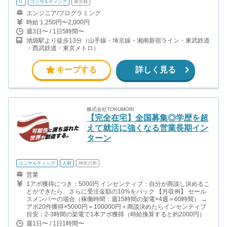
IT
コンサルティング
東京都
エンジニア/プログラミング
時給 1,250円〜2,000円
週3日〜 / 1日5時間〜
池袋駅より徒歩13分（山手線・埼京線・湘南新宿ライン・東武鉄道
・西武鉄道・東京メトロ）
キープする
詳しく見る
株式会社TOKUMORI
【完全在宅】全国募集◎学歴を超
えて就活に強くなる営業長期イン
ターン
コンサルティング
人材
神奈川県
営業
1アポ獲得につき：5000円 インセンティブ：自分が商談し決めるこ
とができたら、さらに受注金額の10%をバック 【月収例】 セール
スメンバーの場合（稼働時間：週15時間の架電×4週＝60時間） →
アポ20件獲得×5000円＝100000円＋商談決めたらインセンティブ
目安：2-3時間の架電で1本アポ獲得（時給換算すると約2000円）
週1日〜 / 1日1時間〜