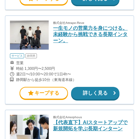
＝75万円 ＋交通費 更に支部長にランクアップすると、1件の完工に
つき6万円〜20万円のインセンティブが発生します。 その他にも四
半期ボーナスなど多数インセンティブあり。
株式会社Attrape-Reve
一生モノの営業力を身につける。
未経験から挑戦できる長期インタ
ーン。
サービス
静岡県
営業
時給 1,300円〜2,500円
週2日〜/10:00〜20:00で1日4h〜
静岡駅から徒歩10分（東海道本線）
キープする
詳しく見る
株式会社Amorphous
【代表直下】AIスタートアップで
新規開拓を学ぶ長期インターン