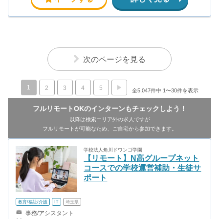
次のページを見る
1
2
3
4
5
全5,047件中 1〜30件を表示
フルリモートOKのインターンもチェックしよう！
以降は検索エリア外の求人ですが
フルリモートが可能なため、ご自宅から参加できます。
学校法人角川ドワンゴ学園
【リモート】N高グループネット
コースでの学校運営補助・生徒サ
ポート
教育/福祉/介護
IT
埼玉県
事務/アシスタント