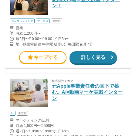
ン！
コンサルティング
サービス
大阪府
営業
時給 1,200円〜
週2日〜/10:00〜19:00で1日3h〜
地下鉄御堂筋線 中津駅 徒歩6分 梅田駅 徒歩7分
キープする
詳しく見る
株式会社チカク
元Apple事業責任者の直下で挑
む。AI×動画マーケ実戦インター
ン
IT
東京都
マーケティング/広報
時給 1,500円〜2,500円
週2日〜/10:00〜19:00で1日4h〜