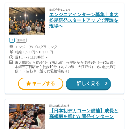
株式会社SCIEN
エンジニアインターン募集｜東大
松尾研発スタートアップで理論を
現場へ
IT
東京都
エンジニア/プログラミング
時給 1,500円〜10,000円
週1日〜 / 1日3時間〜
東大前駅から徒歩4分（南北線） 根津駅から徒歩8分（千代田線）
本郷三丁目駅から徒歩10分（丸ノ内線・大江戸線） その他交通手
段： ・自転車（近くに駐輪場あり）
キープする
詳しく見る
樹林AI株式会社
【日本初デカコーン候補】成長と
高報酬を掴むAI開発インターン