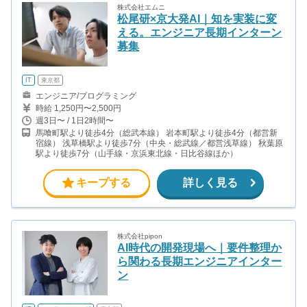
株式会社エムニ
松尾研×京大発AI｜知を実装に変
える。エンジニア長期インターン
募集
IT
東京都
エンジニア/プログラミング
時給 1,250円〜2,500円
週3日〜 / 1日2時間〜
馬喰町駅より徒歩4分（総武本線） 岩本町駅より徒歩4分（都営新
宿線） 浅草橋駅より徒歩7分（中央・総武線／都営浅草線） 秋葉原
駅より徒歩7分（山手線・京浜東北線・日比谷線ほか）
キープする
詳しく見る
株式会社pipon
AI時代の開発現場へ｜要件整理か
ら関わる長期エンジニアインター
ン