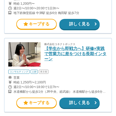
時給 1,200円〜
週2日〜/10:00〜20:00で1日3h〜
地下鉄御堂筋線 中津駅 徒歩6分 梅田駅 徒歩7分
キープする
詳しく見る
株式会社コネクトボックス
【学生から即戦力へ】研修×実践
で営業力に差をつける長期インタ
ーン
コンサルティング
人材
東京都
営業
時給 1,250円〜2,100円
週2日〜/10:00〜18:00で1日7h〜
水道橋駅から徒歩1分（JR中央、総武線） 水道橋駅から徒歩6分
（都営三田線）
キープする
詳しく見る