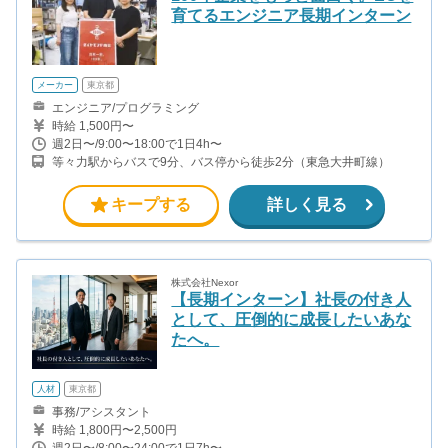
育てるエンジニア長期インターン
メーカー
東京都
エンジニア/プログラミング
時給 1,500円〜
週2日〜/9:00〜18:00で1日4h〜
等々力駅からバスで9分、バス停から徒歩2分（東急大井町線）
キープする
詳しく見る
株式会社Nexor
【長期インターン】社長の付き人
として、圧倒的に成長したいあな
たへ。
人材
東京都
事務/アシスタント
時給 1,800円〜2,500円
週2日〜/8:00〜24:00で1日7h〜