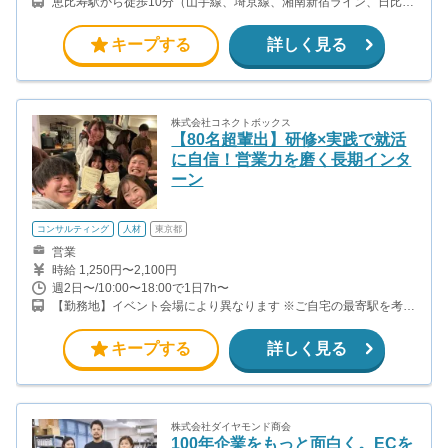
恵比寿駅から徒歩10分（山手線、埼京線、湘南新宿ライン、日比谷
線、ほか）
キープする
詳しく見る
株式会社コネクトボックス
【80名超輩出】研修×実践で就活
に自信！営業力を磨く長期インタ
ーン
コンサルティング
人材
東京都
営業
時給 1,250円〜2,100円
週2日〜/10:00〜18:00で1日7h〜
【勤務地】イベント会場により異なります ※ご自宅の最寄駅を考慮
し、勤務地を調整いたしますご安心ください。 【事務所最寄駅】
水道橋駅から徒歩1分（JR中央、総武線） 水道橋駅から徒歩6分
キープする
詳しく見る
（都営三田線）
株式会社ダイヤモンド商会
100年企業をもっと面白く。ECを