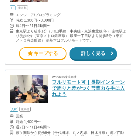
IT
東京都
エンジニア/プログラミング
時給 1,300円〜3,000円
週4日〜 / 1日4時間〜
東京駅より徒歩1分（JR山手線・中央線・京浜東北線 等） 京橋駅よ
り徒歩4分（東京メトロ銀座線） 銀座一丁目駅より徒歩5分（東京
メトロ有楽町線） ※基本はフルリモートです。
キープする
詳しく見る
Wonders株式会社
フルリモート可｜長期インターン
で周りと差がつく営業力を手に入
れよう
人材
東京都
営業
時給 1,400円〜
週2日〜 / 1日4時間〜
霞ケ関駅から徒歩6分（千代田線、丸ノ内線、日比谷線） 虎ノ門駅