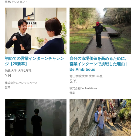
事務/アシスタント
初めての営業インターンチャレン
自分の市場価値を高めるために。
ジ【28新卒】
営業インターンで挑戦した理由｜
Be Ambitious
法政大学 大学1年生
Y.N
青山学院大学 大学3年生
S.Y.
株式会社レバレッジベース
営業
株式会社Be Ambitious
営業