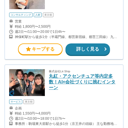
コンサルティング
人材
東京都
営業
時給 1,800円〜2,500円
週2日〜/11:00〜20:00で1日4h〜
神保町駅から徒歩1分（半蔵門線、都営新宿線、都営三田線） 九段
下駅から徒歩9分（半蔵門線、都営新宿線、東西線） 新御茶ノ水駅
から徒歩10分（東京メトロ千代田線）
キープする
詳しく見る
株式会社Lit Ship
丸紅・アクセンチュア等内定多
数！AI×会社づくりに挑むインタ
ーン
サービス
東京都
企画
時給 1,550円〜4,000円
週2日〜/10:00〜18:00で1日7h〜
事務所：駒場東大前駅から徒歩1分（京王井の頭線） 主な勤務地は