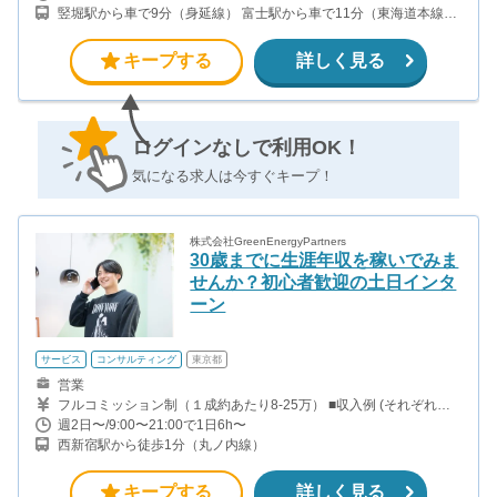
竪堀駅から車で9分（身延線） 富士駅から車で11分（東海道本線、
身延線）
キープする
詳しく見る
ログインなしで利用OK！
気になる求人は今すぐキープ！
株式会社GreenEnergyPartners
30歳までに生涯年収を稼いでみま
せんか？初心者歓迎の土日インタ
ーン
サービス
コンサルティング
東京都
営業
フルコミッション制（１成約あたり8-25万） ■収入例 (それぞれ月
間約50〜60時間稼働) ○入社３ヶ月目（東京大学２年生） 役職：ア
週2日〜/9:00〜21:00で1日6h〜
ポインター（ランク：ブロンズ） 月間３契約×10万円＝30万円 ＋
西新宿駅から徒歩1分（丸ノ内線）
交通費 ○入社６ヶ月目（早稲田大学３年生） 役職：アポインター
（ランク：シルバー） 月間５契約×12万円＝60万円 ＋交通費 ○入社
15ヶ月目（慶応大学３年生） 役職：クローザー 月間３契約×25万
キープする
詳しく見る