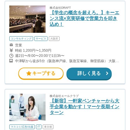
株式会社DRAFT
【学生の概念を超えろ。】キーエ
ンス流×充実研修で営業力を叩き
込め！
コンサルティング
サービス
大阪府
営業
時給 1,200円〜1,350円
週2日〜/9:00〜20:00で1日3h〜
中津駅から徒歩5分（阪急神戸線、阪急宝塚線、御堂筋線） 大阪梅
田駅から徒歩15分（阪急京都線、阪急宝塚線、阪急神戸線） 大阪
駅から徒歩13分（大阪環状線、大和路線、阪和線、関西空港線、ほ
キープする
詳しく見る
か）
株式会社エールクラブ
【新宿】一軒家ベンチャーから大
手企業を動かす！マーケ長期イン
ターン
マスコミ/広告/出版
IT
東京都