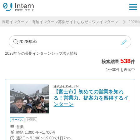
長期インターン・有給インターン募集サイトならゼロワンインターン
202
2028年卒
2028年卒の長期インターンシップ求人情報
538
検索結果
件
1〜30件を表示中
株式会社Kokua.N
【富士市】初めての営業を知れ
る！営業力、提案力を習得するイ
ンターン
サービス
静岡県
営業
時給 1,300円〜1,700円
週2日〜/11:00〜19:00で1日7h〜