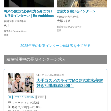
将来の独立に必要な力を身につけ
営業力を磨けるインターン
る営業インターン｜Be Ambitious
明治大学 大学3年生
大塚 椋裕
福岡大学 大学3年生
A.T
株式会社M&Aテレコール
営業
株式会社Be Ambitious
営業
2028年卒の長期インターン体験談を全て見る
積極採用中の長期インターン求人
ULTRA SOCIAL株式会社
大手コスメのライブMC＠六本木/美容
好き活躍/時給2500可
IT
マスコミ/広告/出版
東京都
マーケティング/広報
時給 2,000円〜2,500円