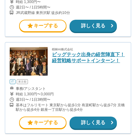
時給 1,300円〜
週2日〜 / 1日5時間〜
JR武蔵野線 東所沢駅 徒歩約10分
キープする
詳しく見る
樹林AI株式会社
ビッグテック出身の経営陣直下！
経営戦略サポートインターン！
IT
東京都
事務/アシスタント
時給 1,300円〜3,000円
週3日〜 / 1日3時間〜
基本はフルリモート 東京駅から徒歩1分 有楽町駅から徒歩7分 京橋
駅から徒歩4分 銀座一丁目駅から徒歩4分
キープする
詳しく見る