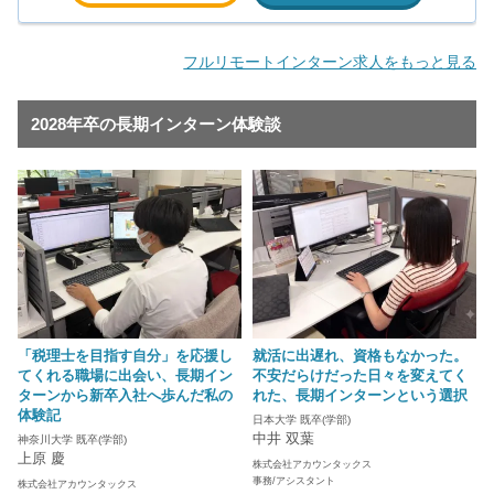
フルリモートインターン求人をもっと見る
2028年卒の長期インターン体験談
「税理士を目指す自分」を応援し
就活に出遅れ、資格もなかった。
てくれる職場に出会い、長期イン
不安だらけだった日々を変えてく
ターンから新卒入社へ歩んだ私の
れた、長期インターンという選択
体験記
日本大学 既卒(学部)
中井 双葉
神奈川大学 既卒(学部)
上原 慶
株式会社アカウンタックス
事務/アシスタント
株式会社アカウンタックス