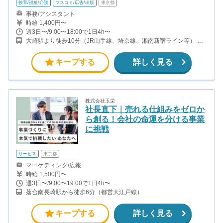
教育/福祉/介護
マスコミ/広告/出版
東京都
事務/アシスタント
時給 1,400円〜
週3日〜/9:00〜18:00で1日4h〜
大崎駅より徒歩10分（JR山手線、埼京線、湘南新宿ライン等） 品
川駅より徒歩12分（JR山手線、京浜東北線、東海道線、横須賀線
等） 五反田駅より徒歩12分（JR山手線・都営浅草線・東急池上
キープする
詳しく見る
線）
株式会社玉栄
社長直下｜売れる仕組みをゼロか
ら創る！会社の命運を分ける事業
に挑戦
サービス
東京都
マーケティング/広報
時給 1,500円〜
週3日〜/9:00〜19:00で1日4h〜
落合南長崎駅から徒歩6分（都営大江戸線）
キープする
詳しく見る