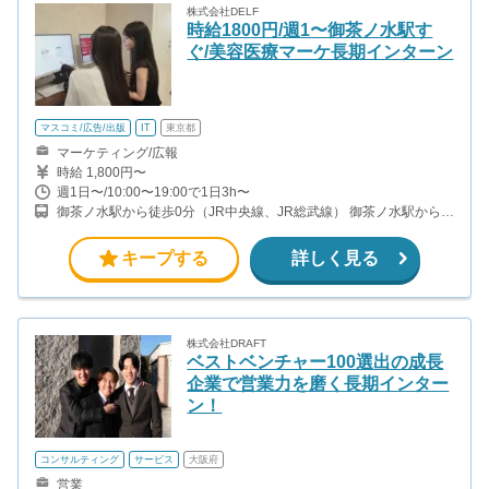
株式会社DELF
時給1800円/週1〜御茶ノ水駅す
ぐ/美容医療マーケ長期インターン
マスコミ/広告/出版
IT
東京都
マーケティング/広報
時給 1,800円〜
週1日〜/10:00〜19:00で1日3h〜
御茶ノ水駅から徒歩0分（JR中央線、JR総武線） 御茶ノ水駅から徒
歩1分（東京メトロ丸ノ内線） 新御茶ノ水駅から徒歩2分（東京メ
トロ千代田線）
キープする
詳しく見る
株式会社DRAFT
ベストベンチャー100選出の成長
企業で営業力を磨く長期インター
ン！
コンサルティング
サービス
大阪府
営業