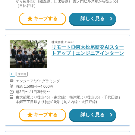
から徒歩2分（銀座線、日比谷線） 虎ノ門ヒルズ駅から徒歩5分
（日比谷線）
キープする
詳しく見る
株式会社Unseed
リモート◎東大松尾研発AIスター
トアップ｜エンジニアインターン
IT
東京都
エンジニア/プログラミング
時給 1,500円〜4,000円
週3日〜 / 1日3時間〜
東大前駅より徒歩4分（南北線） 根津駅より徒歩8分（千代田線）
本郷三丁目駅より徒歩10分（丸ノ内線・大江戸線)
キープする
詳しく見る