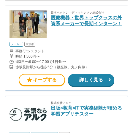
日本ベクトン・ディッキンソン株式会社
医療機器・世界トップクラスの外
資系メーカーで長期インターン！
メーカー
東京都
事務/アシスタント
時給 1,500円〜
週3日〜/9:00〜17:00で1日4h〜
赤坂見附駅から徒歩5分（銀座線、丸ノ内線）
キープする
詳しく見る
株式会社アルク
出版×教育×ITで実務経験が積める
学習アプリテスター