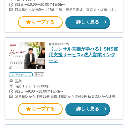
週2日〜/10:00〜20:00で1日5h〜
目黒駅から徒歩5分（JR山手線、東急目黒線、東京メトロ南北線、
都営三田線）
キープする
詳しく見る
株式会社BESW
【コンサル営業が学べる】SNS運
用支援サービス×法人営業インタ
ーン
コンサルティング
東京都
営業
時給 1,250円〜2,000円
週2日〜/9:00〜18:00で1日4h〜
浅草橋駅から徒歩11分 新御徒町駅から徒歩9分 秋葉原駅から徒歩
13分
キープする
詳しく見る