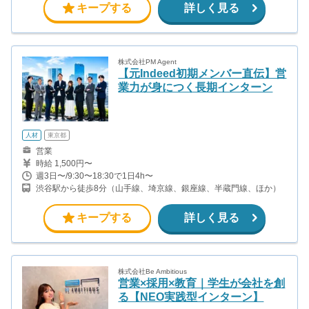
キープする
詳しく見る
株式会社PM Agent
【元Indeed初期メンバー直伝】営
業力が身につく長期インターン
人材
東京都
営業
時給 1,500円〜
週3日〜/9:30〜18:30で1日4h〜
渋谷駅から徒歩8分（山手線、埼京線、銀座線、半蔵門線、ほか）
キープする
詳しく見る
株式会社Be Ambitious
営業×採用×教育｜学生が会社を創
る【NEO実践型インターン】