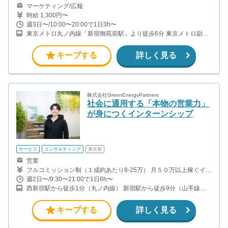
マーケティング/広報
時給 1,300円〜
週3日〜/10:00〜20:00で1日3h〜
東京メトロ丸ノ内線「新宿御苑前駅」より徒歩6分 東京メトロ副都
心線「新宿三丁目駅」より徒歩8分 東京メトロ大江戸線「若松河田
駅」より徒歩8分 都営新宿線「曙橋駅」より徒歩10分
キープする
詳しく見る
株式会社GreenEnergyPartners
社会に通用する「本物の営業力」
が身につくインターンシップ
サービス
コンサルティング
東京都
営業
フルコミッション制（１成約あたり8-25万） 月５０万以上稼ぐイン
ターン生も多数います！ ■収入例 ○入社１ヶ月目（明治大学2年生）
週2日〜/9:30〜21:00で1日6h〜
役職：アポインター 月間１契約×８万円＝８万円 ＋交通費 ○入社３
西新宿駅から徒歩1分（丸ノ内線） 新宿駅から徒歩9分（山手線、
ヶ月目（東京大学２年生） 役職：アポインター（ランク：ブロン
埼京線、中央線、湘南新宿ライン、ほか） 都庁前駅から徒歩6分(都
ズ） 月間３契約×10万円＝30万円 ＋交通費 ○入社６ヶ月目（早稲田
営大江戸線)
大学３年生） 役職：アポインター（ランク：シルバー） 月間５契
キープする
詳しく見る
約×12万円＝60万円 ＋交通費 ○入社15ヶ月目（慶応大学３年生）
役職：クローザー 月間３契約×25万＝75万円 ＋交通費