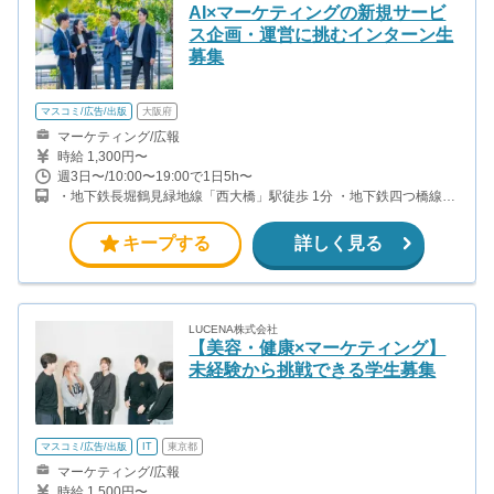
AI×マーケティングの新規サービ
ス企画・運営に挑むインターン生
募集
マスコミ/広告/出版
大阪府
マーケティング/広報
時給 1,300円〜
週3日〜/10:00〜19:00で1日5h〜
・地下鉄長堀鶴見緑地線「西大橋」駅徒歩 1分 ・地下鉄四つ橋線
「四ツ橋」駅徒歩 3分 ・地下鉄御堂筋線｜地下鉄長堀鶴見緑地線
「心斎橋」駅徒歩 7分
キープする
詳しく見る
LUCENA株式会社
【美容・健康×マーケティング】
未経験から挑戦できる学生募集
マスコミ/広告/出版
IT
東京都
マーケティング/広報
時給 1,500円〜