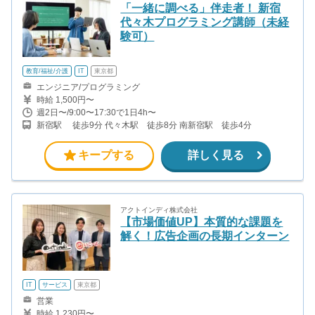
「一緒に調べる」伴走者！ 新宿
代々木プログラミング講師（未経
験可）
教育/福祉/介護
IT
東京都
エンジニア/プログラミング
時給 1,500円〜
週2日〜/9:00〜17:30で1日4h〜
新宿駅 徒歩9分 代々木駅 徒歩8分 南新宿駅 徒歩4分
キープする
詳しく見る
アクトインディ株式会社
【市場価値UP】本質的な課題を
解く！広告企画の長期インターン
IT
サービス
東京都
営業
時給 1,230円〜