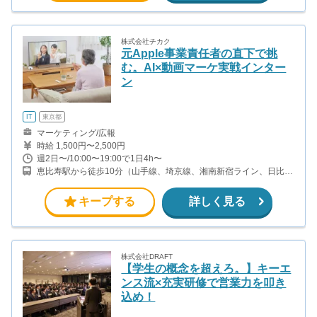
株式会社チカク
元Apple事業責任者の直下で挑
む。AI×動画マーケ実戦インター
ン
IT
東京都
マーケティング/広報
時給 1,500円〜2,500円
週2日〜/10:00〜19:00で1日4h〜
恵比寿駅から徒歩10分（山手線、埼京線、湘南新宿ライン、日比谷
線、ほか）
キープする
詳しく見る
株式会社DRAFT
【学生の概念を超えろ。】キーエ
ンス流×充実研修で営業力を叩き
込め！