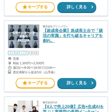
北駅から徒歩4分(多摩モノレール) 立川南駅から徒歩9分(多摩モノ
レール)
キープする
詳しく見る
株式会社ブリッジワン
【超成長企業】急成長土台で「就
活の常識」を打ち破るキャリアを
創れ。
コンサルティング
東京都
営業
時給 1,300円〜2,500円
週3日〜/9:00〜18:00で1日4h〜
恵比寿駅から徒歩5分（山手線）
キープする
詳しく見る
株式会社Full.
【4人で売上20億】広告×生成AIを
学ぶ！実践型の長期インターン