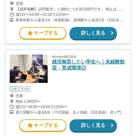
営業
【成果報酬】 訪問販売：１成約につき30,000円です。 例えば、光
インターネットの成約であれば、平均的に2.5日で1件の契約が見込
週2日〜/10:00〜21:00で1日5h〜
めます。（12,000円/1日6時間稼働） ＜月収例＞月に50万以上稼ぐ
新富町駅から徒歩1分（有楽町線） 築地駅から徒歩2分（日比谷
方もいます！ ・月5件成約：150,000円 ・月15件成約：450,000円
線）
・月30成約：900,000円➕マネジメントインセンティブ300,000
円 合計1,200,000円 時給換算で2,000円程度が、平均的なインタ
キープする
詳しく見る
ーン生の報酬となっています。
Wonders株式会社
就活無双したい学生へ｜未経験歓
迎・育成環境◎
人材
東京都
営業
時給 1,400円〜
週2日〜/9:00〜18:00で1日4h〜
霞ケ関駅から徒歩6分（千代田線、丸ノ内線、日比谷線） 虎ノ門駅
から徒歩2分（銀座線、日比谷線） 虎ノ門ヒルズ駅から徒歩5分
（日比谷線）
キープする
詳しく見る