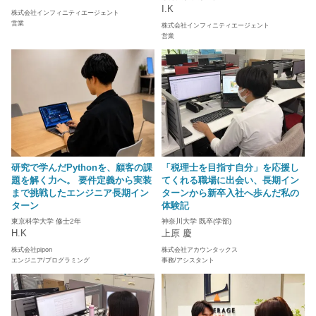
I.K
株式会社インフィニティエージェント
営業
株式会社インフィニティエージェント
営業
研究で学んだPythonを、顧客の課
「税理士を目指す自分」を応援し
題を解く力へ。 要件定義から実装
てくれる職場に出会い、長期イン
まで挑戦したエンジニア長期イン
ターンから新卒入社へ歩んだ私の
ターン
体験記
東京科学大学 修士2年
神奈川大学 既卒(学部)
H.K
上原 慶
株式会社pipon
株式会社アカウンタックス
エンジニア/プログラミング
事務/アシスタント