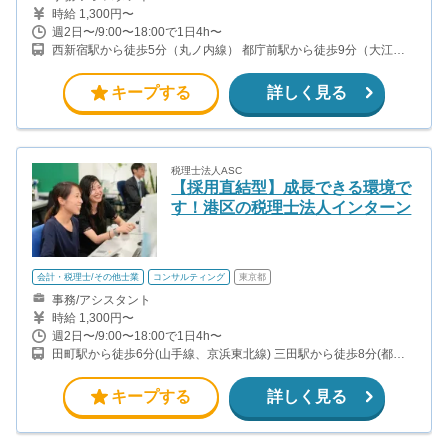
時給 1,300円〜
週2日〜/9:00〜18:00で1日4h〜
西新宿駅から徒歩5分（丸ノ内線） 都庁前駅から徒歩9分（大江戸
線）
キープする
詳しく見る
税理士法人ASC
【採用直結型】成長できる環境で
す！港区の税理士法人インターン
会計・税理士/その他士業
コンサルティング
東京都
事務/アシスタント
時給 1,300円〜
週2日〜/9:00〜18:00で1日4h〜
田町駅から徒歩6分(山手線、京浜東北線) 三田駅から徒歩8分(都営
三田線、都営浅草線) 芝浦ふ頭駅から徒歩12分(ゆりかもめ)
キープする
詳しく見る