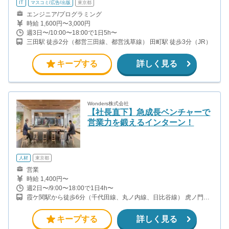
IT
マスコミ/広告/出版
東京都
エンジニア/プログラミング
時給 1,600円〜3,000円
週3日〜/10:00〜18:00で1日5h〜
三田駅 徒歩2分（都営三田線、都営浅草線） 田町駅 徒歩3分（JR）
キープする
詳しく見る
Wonders株式会社
【社長直下】急成長ベンチャーで
営業力を鍛えるインターン！
人材
東京都
営業
時給 1,400円〜
週2日〜/9:00〜18:00で1日4h〜
霞ケ関駅から徒歩6分（千代田線、丸ノ内線、日比谷線） 虎ノ門駅
から徒歩2分（銀座線、日比谷線） 虎ノ門ヒルズ駅から徒歩5分
（日比谷線）
キープする
詳しく見る