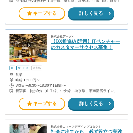
渋谷駅から徒歩3分（山手線、埼京線、銀座線、半蔵門線、ほか）
キープする
詳しく見る
株式会社データX
【DX推進/AI活用】ITベンチャー
のカスタマーサクセス募集！
IT
サービス
東京都
営業
時給 1,500円〜
週3日〜/9:30〜18:30で1日8h〜
新宿駅 徒歩9分（山手線、中央線、埼京線、湘南新宿ライン、
他） 西新宿駅 徒歩4分（丸ノ内線） 新宿西口駅/都庁前駅 徒歩6
分（都営大江戸線） 西武新宿駅 徒歩7分（西武新宿線）
キープする
詳しく見る
株式会社コマースデザインプロダクト
社会に出てから、必ず役立つ実践