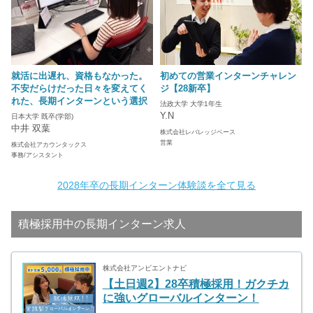
就活に出遅れ、資格もなかった。
初めての営業インターンチャレン
不安だらけだった日々を変えてく
ジ【28新卒】
れた、長期インターンという選択
法政大学 大学1年生
Y.N
日本大学 既卒(学部)
中井 双葉
株式会社レバレッジベース
営業
株式会社アカウンタックス
事務/アシスタント
2028年卒の長期インターン体験談を全て見る
積極採用中の長期インターン求人
株式会社アンビエントナビ
【土日週2】28卒積極採用！ガクチカ
に強いグローバルインターン！