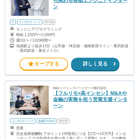
ら関わる長期エンジニアインター
ン
IT
コンサルティング
東京都
エンジニア/プログラミング
時給 1,250円〜2,000円
週3日〜 / 1日5時間〜
池袋駅より徒歩13分（山手線・埼京線・湘南新宿ライン・東武鉄道
・西武鉄道・東京メトロ）
キープする
詳しく見る
M&Aソーシングパートナーズ株式会社
【フルリモ×高インセン】M&Aや
金融の実務を担う営業支援インタ
ーン
コンサルティング
金融/FinTech
東京都
営業
完全成果報酬制 アポイント1件取得につき【2万〜10万円】インセ
ンティブ アポ取得先企業の売上高に応じて変動します。 アポ獲得