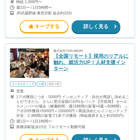
時給 1,300円〜
週2日〜 / 1日5時間〜
JR武蔵野線 東所沢駅 徒歩約10分
キープする
詳しく見る
株式会社TOKUMORI
【全国リモート】採用のリアルに
触れ、就活力UP！人材支援イン
ターン
コンサルティング
人材
神奈川県
営業
1アポ獲得につき：5000円 インセンティブ：自分が商談し決めるこ
とができたら、さらに受注金額の10%をバック 【月収例】 セール
スメンバーの場合（稼働時間：週15時間の架電×4週＝60時間） →
アポ20件獲得×5000円＝100000円＋商談決めたらインセンティブ
目安：2-3時間の架電で1本アポ獲得（時給換算すると約2000円）
週1日〜 / 1日1時間〜
新横浜駅徒歩15分 フルリモート勤務可能