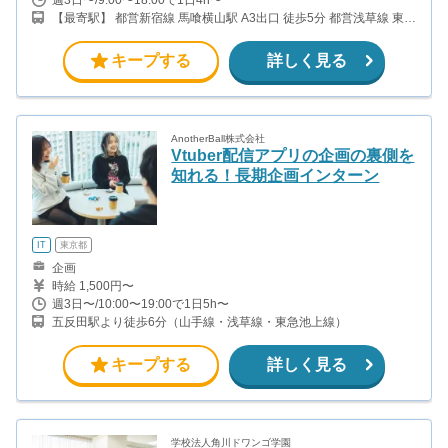
【最寄駅】 都営新宿線 馬喰横山駅 A3出口 徒歩5分 都営浅草線 東日
本橋駅 B2出口 徒歩5分 東京メトロ日比谷線 小伝馬町駅 1番出口 徒
歩6分 JR総武快速線 馬喰町駅 1番出口 徒歩7分
キープする
詳しく見る
AnotherBall株式会社
Vtuber配信アプリの企画の裏側を
知れる！長期企画インターン
IT
東京都
企画
時給 1,500円〜
週3日〜/10:00〜19:00で1日5h〜
五反田駅より徒歩6分（山手線・浅草線・東急池上線）
キープする
詳しく見る
学校法人角川ドワンゴ学園