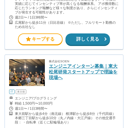
実績に応じてインセンティブ率が高くなる報酬体系。 アポ獲得数に
応じたランキング報酬など様々な制度があり、さらにインセンティ
ブが発生する可能性があります。
週2日〜 / 1日3時間〜
広尾駅から徒歩11分（日比谷線） ※ただし、フルリモート勤務の
ため出社なし
キープする
詳しく見る
株式会社SCIEN
エンジニアインターン募集｜東大
松尾研発スタートアップで理論を
現場へ
IT
東京都
エンジニア/プログラミング
時給 1,500円〜10,000円
週1日〜 / 1日3時間〜
東大前駅から徒歩4分（南北線） 根津駅から徒歩8分（千代田線）
本郷三丁目駅から徒歩10分（丸ノ内線・大江戸線） その他交通手
段： ・自転車（近くに駐輪場あり）