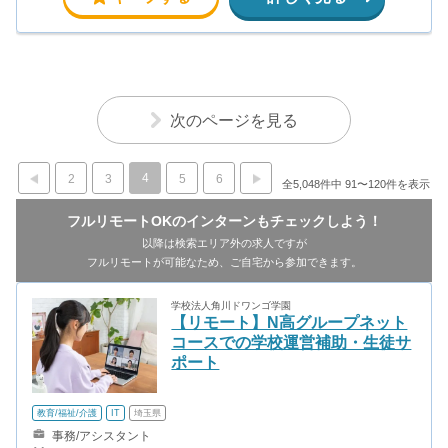
次のページを見る
4
2
3
5
6
全5,048件中 91〜120件を表示
フルリモートOKのインターンもチェックしよう！
以降は検索エリア外の求人ですが
フルリモートが可能なため、ご自宅から参加できます。
学校法人角川ドワンゴ学園
【リモート】N高グループネット
コースでの学校運営補助・生徒サ
ポート
教育/福祉/介護
IT
埼玉県
事務/アシスタント