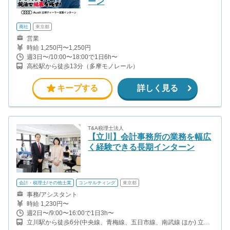
ーン
商社
東京都
営業
時給 1,250円〜1,250円
週3日〜/10:00〜18:00で1日6h〜
高松駅から徒歩13分（多摩モノレール）
キープする
詳しく見る
T&A税理士法人
【立川】会計事務所の業務を幅広
く経験できる長期インターン
会計・税理士/その他士業
コンサルティング
東京都
事務/アシスタント
時給 1,230円〜
週2日〜/9:00〜16:00で1日3h〜
立川駅から徒歩6分(中央線、青梅線、五日市線、南武線 ほか) 立川