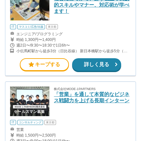
的スキルやマナー、対応術が学べ
ます！
IT
マスコミ/広告/出版
東京都
エンジニア/プログラミング
時給 1,300円〜1,400円
週2日〜/9:30〜18:30で1日6h〜
小伝馬町駅から徒歩3分（日比谷線） 新日本橋駅から徒歩5分（総
武線快速） 人形町駅から徒歩8分（日比谷線、浅草線） 馬喰横山駅
から徒歩5分（都営新宿線） 日本橋駅から徒歩5分（銀座線）
キープする
詳しく見る
株式会社MODE-1PARTNERS
「営業」を通して本質的なビジネ
ス戦闘力を上げる長期インターン
IT
コンサルティング
東京都
営業
時給 1,500円〜2,500円
週3日〜/9:00〜18:00で1日4h〜