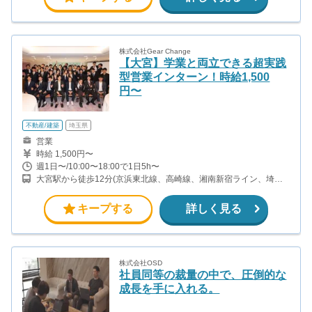
株式会社Gear Change
【大宮】学業と両立できる超実践
型営業インターン！時給1,500
円〜
不動産/建築
埼玉県
営業
時給 1,500円〜
週1日〜/10:00〜18:00で1日5h〜
大宮駅から徒歩12分(京浜東北線、高崎線、湘南新宿ライン、埼京
線 ほか) 北大宮駅から徒歩12分(東武野田線)
キープする
詳しく見る
株式会社OSD
社員同等の裁量の中で、圧倒的な
成長を手に入れる。