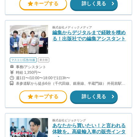
キープする
詳しく見る
株式会社メディックメディア
編集からデジタルまで経験を積め
る！出版社での編集アシスタント
マスコミ/広告/出版
東京都
事務/アシスタント
時給 1,350円〜
週1日〜/10:00〜18:00で1日3h〜
表参道駅から徒歩6分（千代田線、銀座線、半蔵門線） 外苑前駅か
ら徒歩4分（銀座線）
キープする
詳しく見る
株式会社ビジョナリング
あなたから買いたい！と言われる
体験を。高級輸入車の販売インタ