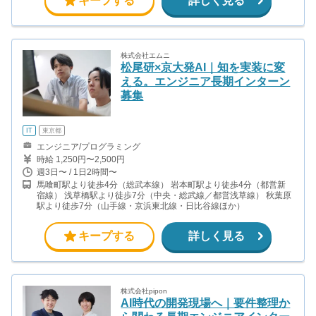
キープする
詳しく見る
株式会社エムニ
松尾研×京大発AI｜知を実装に変
える。エンジニア長期インターン
募集
IT
東京都
エンジニア/プログラミング
時給 1,250円〜2,500円
週3日〜 / 1日2時間〜
馬喰町駅より徒歩4分（総武本線） 岩本町駅より徒歩4分（都営新
宿線） 浅草橋駅より徒歩7分（中央・総武線／都営浅草線） 秋葉原
駅より徒歩7分（山手線・京浜東北線・日比谷線ほか）
キープする
詳しく見る
株式会社pipon
AI時代の開発現場へ｜要件整理か