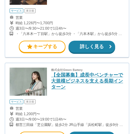
サービス
東京都
営業
時給 1,226円〜1,700円
週3日〜/9:30〜21:00で1日4h〜
・「六本木一丁目駅」から徒歩3分 ・「六本木駅」から徒歩5分 ・
「溜池山王駅」から徒歩8分
キープする
詳しく見る
株式会社Green Battery
【全国募集】成長中ベンチャーで
大規模ビジネスを支える長期イン
ターン
サービス
東京都
営業
時給 1,200円〜
週3日〜/9:00〜19:00で1日4h〜
都営三田線「芝公園駅」徒歩2分 JR山手線「浜松町駅」徒歩9分 ※
この求人では、本社出社することなく勤務可能です！ 営業時は社用
車もしくは公共交通機関を使用しての移動となります。