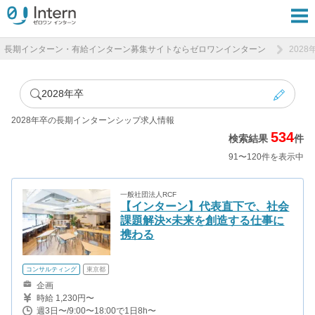
長期インターン・有給インターン募集サイトならゼロワンインターン
202
2028年卒
2028年卒の長期インターンシップ求人情報
534
検索結果
件
91〜120件を表示中
一般社団法人RCF
【インターン】代表直下で、社会
課題解決×未来を創造する仕事に
携わる
コンサルティング
東京都
企画
時給 1,230円〜
週3日〜/9:00〜18:00で1日8h〜