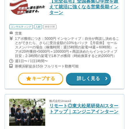
【完全在宅】全国募集◎学歴を超
えて就活に強くなる営業長期イン
ターン
コンサルティング
人材
神奈川県
営業
1アポ獲得につき：5000円 インセンティブ：自分が商談し決めるこ
とができたら、さらに受注金額の10%をバック 【月収例】 セール
スメンバーの場合（稼働時間：週15時間の架電×4週＝60時間） →
アポ20件獲得×5000円＝100000円＋商談決めたらインセンティブ
目安：2-3時間の架電で1本アポ獲得（時給換算すると約2000円）
週1日〜 / 1日1時間〜
新横浜駅徒歩15分 フルリモート勤務可能
キープする
詳しく見る
株式会社Unseed
リモート◎東大松尾研発AIスター
トアップ｜エンジニアインターン