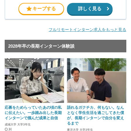
キープする
詳しく見る
フルリモートインターン求人をもっと見る
2028年卒の長期インターン体験談
応募をためらっていたあの頃の私
語れるガクチカ、何もない。なん
に伝えたい。一歩踏み出した長期
となく学生生活を過ごしてきた僕
インターンで掴んだ成果と自信
が、長期インターンで自分を変え
るまで
成城大学 大学3年生
O.H
東洋大学 大学3年生