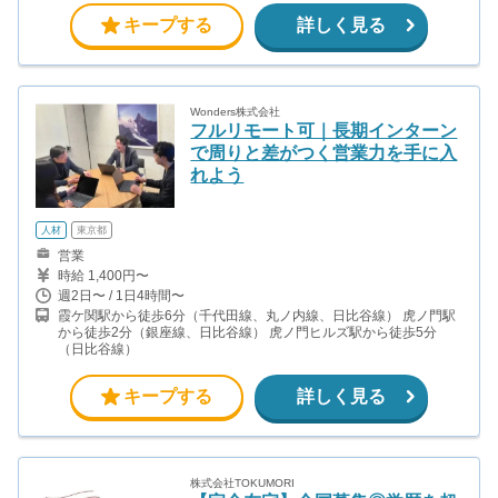
キープする
詳しく見る
Wonders株式会社
フルリモート可｜長期インターン
で周りと差がつく営業力を手に入
れよう
人材
東京都
営業
時給 1,400円〜
週2日〜 / 1日4時間〜
霞ケ関駅から徒歩6分（千代田線、丸ノ内線、日比谷線） 虎ノ門駅
から徒歩2分（銀座線、日比谷線） 虎ノ門ヒルズ駅から徒歩5分
（日比谷線）
キープする
詳しく見る
株式会社TOKUMORI