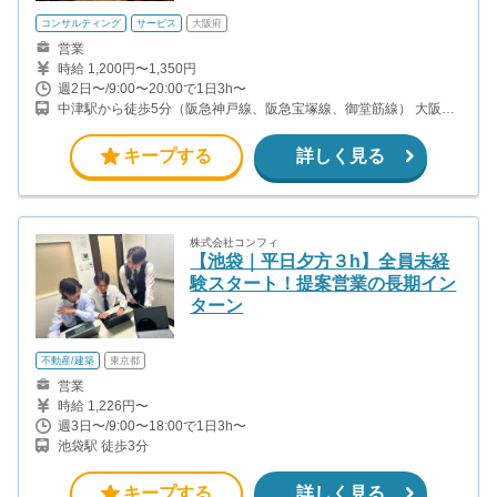
コンサルティング
サービス
大阪府
営業
時給 1,200円〜1,350円
週2日〜/9:00〜20:00で1日3h〜
中津駅から徒歩5分（阪急神戸線、阪急宝塚線、御堂筋線） 大阪梅
田駅から徒歩15分（阪急京都線、阪急宝塚線、阪急神戸線） 大阪
駅から徒歩13分（大阪環状線、大和路線、阪和線、関西空港線、ほ
キープする
詳しく見る
か）
株式会社コンフィ
【池袋｜平日夕方３h】全員未経
験スタート！提案営業の長期イン
ターン
不動産/建築
東京都
営業
時給 1,226円〜
週3日〜/9:00〜18:00で1日3h〜
池袋駅 徒歩3分
キープする
詳しく見る