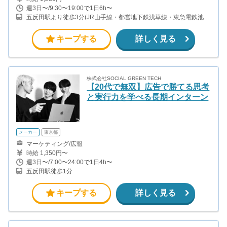
週3日〜/9:30〜19:00で1日6h〜
五反田駅より徒歩3分(JR山手線・都営地下鉄浅草線・東急電鉄池上
線)
キープする
詳しく見る
株式会社SOCIAL GREEN TECH
【20代で無双】広告で勝てる思考
と実行力を学べる長期インターン
メーカー
東京都
マーケティング/広報
時給 1,350円〜
週3日〜/7:00〜24:00で1日4h〜
五反田駅徒歩1分
キープする
詳しく見る