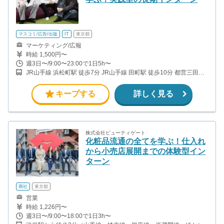
マスコミ/広告/出版
IT
東京都
マーケティング/広報
時給 1,500円〜
週3日〜/9:00〜23:00で1日5h〜
JR山手線 浜松町駅 徒歩7分 JR山手線 田町駅 徒歩10分 都営三田線
芝公園駅 徒歩3分 都営大江戸線 大門駅 徒歩6分 都営三田線 三田駅
徒歩7分
キープする
詳しく見る
株式会社ビューティゲート
化粧品流通の全てを学ぶ！仕入れ
から小売店展開までの体験型イン
ターン
商社
東京都
営業
時給 1,226円〜
週3日〜/9:00〜18:00で1日3h〜