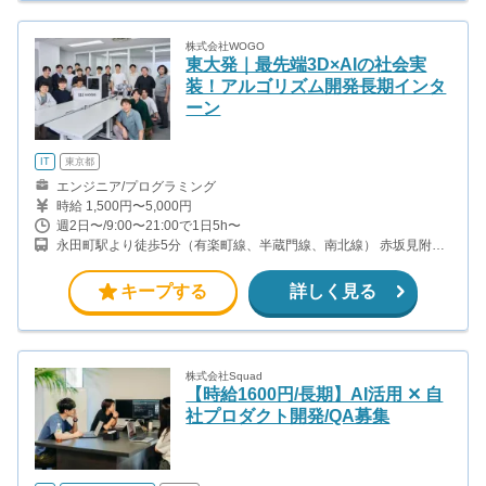
株式会社WOGO
東大発｜最先端3D×AIの社会実
装！アルゴリズム開発長期インタ
ーン
IT
東京都
エンジニア/プログラミング
時給 1,500円〜5,000円
週2日〜/9:00〜21:00で1日5h〜
永田町駅より徒歩5分（有楽町線、半蔵門線、南北線） 赤坂見附駅
より徒歩9分（銀座線、丸ノ内線） 半蔵門駅より徒歩5分(半蔵門線)
麹町駅より徒歩5分(有楽町線)
キープする
詳しく見る
株式会社Squad
【時給1600円/長期】AI活用 ✕ 自
社プロダクト開発/QA募集