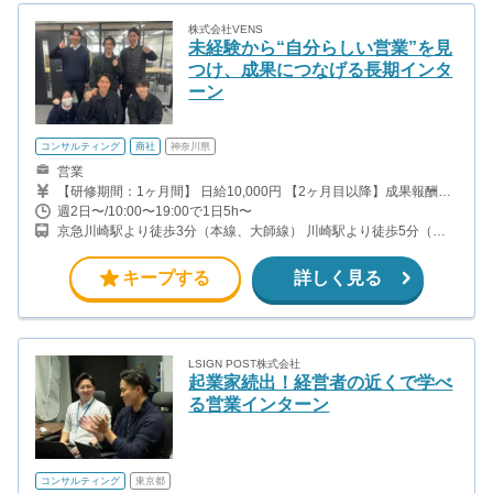
株式会社VENS
未経験から“自分らしい営業”を見
つけ、成果につなげる長期インタ
ーン
コンサルティング
商社
神奈川県
営業
【研修期間：1ヶ月間】 日給10,000円 【2ヶ月目以降】成果報酬型
・1件成約につき30,000〜50,000円 ・実力や成績次第ではボーナス
週2日〜/10:00〜19:00で1日5h〜
あり ・昇進制度により報酬アップあり 未経験からスタートした学
京急川崎駅より徒歩3分（本線、大師線） 川崎駅より徒歩5分（上
生も、先輩社員のサポートを受けながら成果を伸ばしています。 ＜
野東京ライン、京浜東北線、南武線、京急本線、ほか）
2ヶ月目以降の報酬例＞ ・週2〜3日勤務で月15万円前後 ・週4〜5
日勤務で月25万円前後 土日稼働、午後出勤、長期休暇を活用して
キープする
詳しく見る
勤務時間を確保し、月60万円以上の報酬につながった学生もいま
す。 頑張りが報酬と自信につながる長期インターンです。
LSIGN POST株式会社
起業家続出！経営者の近くで学べ
る営業インターン
コンサルティング
東京都