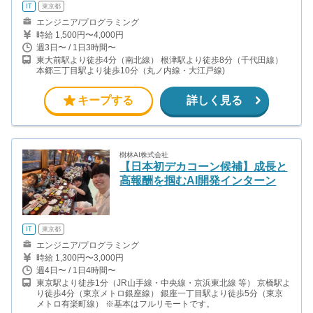
IT
東京都
エンジニア/プログラミング
時給 1,500円〜4,000円
週3日〜 / 1日3時間〜
東大前駅より徒歩4分（南北線） 根津駅より徒歩8分（千代田線）
本郷三丁目駅より徒歩10分（丸ノ内線・大江戸線)
キープする
詳しく見る
樹林AI株式会社
【日本初デカコーン候補】成長と
高報酬を掴むAI開発インターン
IT
東京都
エンジニア/プログラミング
時給 1,300円〜3,000円
週4日〜 / 1日4時間〜
東京駅より徒歩1分（JR山手線・中央線・京浜東北線 等） 京橋駅よ
り徒歩4分（東京メトロ銀座線） 銀座一丁目駅より徒歩5分（東京
メトロ有楽町線） ※基本はフルリモートです。