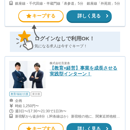
銀座線・千代田線・半蔵門線「表参道」5分 銀座線「外苑前」5分
キープする
詳しく見る
ログインなしで利用OK！
気になる求人は今すぐキープ！
株式会社言楽舎
【教育×経営】事業を成長させる
実践型インターン！
教育/福祉/介護
東京都
企画
時給 1,250円〜
週3日〜/17:30〜21:30で1日3h〜
新宿駅から徒歩8分（JR各線ほか） 新宿校の他に、関東近郊他校で
も募集中！ 新宿校以外での勤務をご希望の方はご相談ください。
・新宿本校 ・渋谷校 ・市ヶ谷校 ・立川校 ・横浜校 ・大宮校 ・春
キープする
詳しく見る
日部校