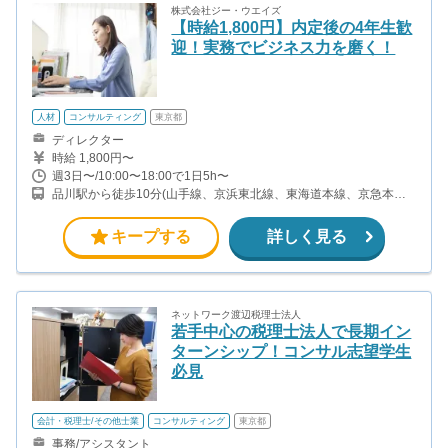
株式会社ジー・ウエイズ
【時給1,800円】内定後の4年生歓
迎！実務でビジネス力を磨く！
人材
コンサルティング
東京都
ディレクター
時給 1,800円〜
週3日〜/10:00〜18:00で1日5h〜
品川駅から徒歩10分(山手線、京浜東北線、東海道本線、京急本線
ほか) 天王洲アイル駅から徒歩12分（東京モノレール、りんかい
線）
キープする
詳しく見る
ネットワーク渡辺税理士法人
若手中心の税理士法人で長期イン
ターンシップ！コンサル志望学生
必見
会計・税理士/その他士業
コンサルティング
東京都
事務/アシスタント