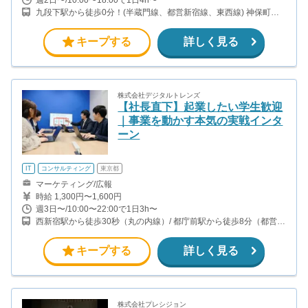
九段下駅から徒歩0分！(半蔵門線、都営新宿線、東西線) 神保町駅
から徒歩9分(半蔵門線、都営三田線、都営新宿線) 竹橋駅から徒歩
11分(東西線)
キープする
詳しく見る
株式会社デジタルトレンズ
【社長直下】起業したい学生歓迎
｜事業を動かす本気の実戦インタ
ーン
IT
コンサルティング
東京都
マーケティング/広報
時給 1,300円〜1,600円
週3日〜/10:00〜22:00で1日3h〜
西新宿駅から徒歩30秒（丸の内線）/ 都庁前駅から徒歩8分（都営大
江戸線）/ 新宿西口駅から徒歩10分（都営大江戸線）/ 新宿駅から徒
歩10分（山手線、中央線、埼京線、京王線、他）
キープする
詳しく見る
株式会社プレシジョン