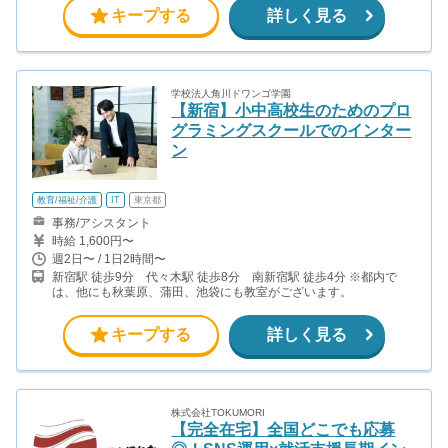
キープする
詳しく見る
学校法人角川ドワンゴ学園
【新宿】小中高校生のためのプロ
グラミングスクールでのインター
ン
教育/福祉/介護
IT
東京都
事務/アシスタント
時給 1,600円〜
週2日〜 / 1日2時間〜
新宿駅 徒歩9分 代々木駅 徒歩8分 南新宿駅 徒歩4分 ※都内で
は、他にも秋葉原、蒲田、池袋にも教室がございます。
キープする
詳しく見る
株式会社TOKUMORI
【完全在宅】全国どこでも応募