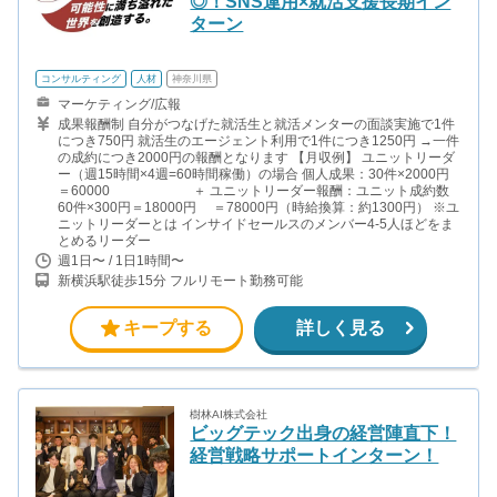
◎！SNS運用×就活支援長期イン
ターン
コンサルティング
人材
神奈川県
マーケティング/広報
成果報酬制 自分がつなげた就活生と就活メンターの面談実施で1件
につき750円 就活生のエージェント利用で1件につき1250円 →一件
の成約につき2000円の報酬となります 【月収例】 ユニットリーダ
ー（週15時間×4週=60時間稼働）の場合 個人成果：30件×2000円
＝60000 ＋ ユニットリーダー報酬：ユニット成約数
60件×300円＝18000円 ＝78000円（時給換算：約1300円） ※ユ
ニットリーダーとは インサイドセールスのメンバー4-5人ほどをま
とめるリーダー
週1日〜 / 1日1時間〜
新横浜駅徒歩15分 フルリモート勤務可能
キープする
詳しく見る
樹林AI株式会社
ビッグテック出身の経営陣直下！
経営戦略サポートインターン！