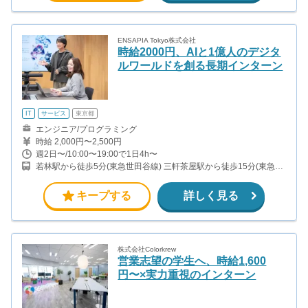
ENSAPIA Tokyo株式会社
時給2000円、AIと1億人のデジタ
ルワールドを創る長期インターン
IT
サービス
東京都
エンジニア/プログラミング
時給 2,000円〜2,500円
週2日〜/10:00〜19:00で1日4h〜
若林駅から徒歩5分(東急世田谷線) 三軒茶屋駅から徒歩15分(東急田
園都市線)
キープする
詳しく見る
株式会社Colorkrew
営業志望の学生へ、時給1,600
円〜×実力重視のインターン