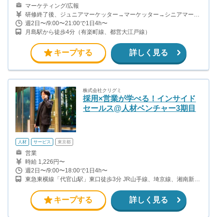
マーケティング/広報
研修終了後、ジュニアマーケッター→マーケッター→シニアマーケ
ッター→副主任→主任→マネージャーと昇格していきます。 ・ジュ
週2日〜/9:00〜21:00で1日4h〜
ニアマーケッター＆マーケッター＆シニアマーケッター SNSアカウ
月島駅から徒歩4分（有楽町線、都営大江戸線）
ントへの投稿1件につき1,000円〜4,000円 成果報酬1件につき2,500
円 ・副主任＆主任 固定報酬8〜15万円/月 +成果購入・再生数達成に
よるインセンティブ ※週20時間以上の稼働目安 ・マネージャー 固
キープする
詳しく見る
定報酬15〜20万円/月 +成果購入・再生数達成によるインセンティ
ブ ※週20時間以上の稼働目安 学生インターンの平均報酬は月8万円
前後（時給換算2,000円以上）です。
株式会社クリグミ
採用×営業が学べる！インサイド
セールス@人材ベンチャー3期目
人材
サービス
東京都
営業
時給 1,226円〜
週2日〜/9:00〜18:00で1日4h〜
東急東横線「代官山駅」東口徒歩3分 JR山手線、埼京線、湘南新宿
ライン「恵比寿駅」西口徒歩5分
キープする
詳しく見る