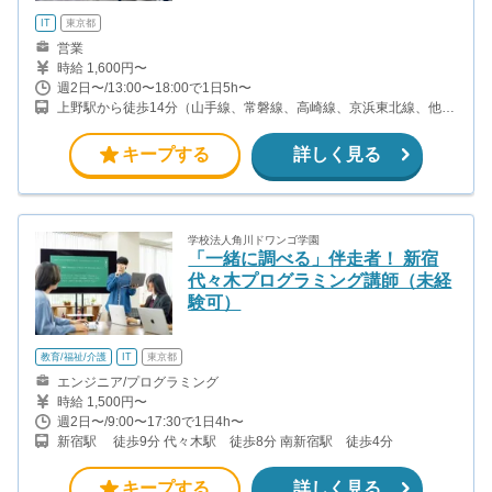
IT
東京都
営業
時給 1,600円〜
週2日〜/13:00〜18:00で1日5h〜
上野駅から徒歩14分（山手線、常磐線、高崎線、京浜東北線、他）
新御徒町駅から徒歩5分（都営大江戸線、つくばエクスプレス） 稲
荷町駅から徒歩9分（銀座線）
キープする
詳しく見る
学校法人角川ドワンゴ学園
「一緒に調べる」伴走者！ 新宿
代々木プログラミング講師（未経
験可）
教育/福祉/介護
IT
東京都
エンジニア/プログラミング
時給 1,500円〜
週2日〜/9:00〜17:30で1日4h〜
新宿駅 徒歩9分 代々木駅 徒歩8分 南新宿駅 徒歩4分
キープする
詳しく見る