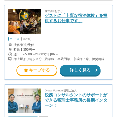
株式会社はまか
ゲストに「上質な宿泊体験」を提
供するお仕事です。
サービス
東京都
接客/販売/受付
時給 1,350円〜
週3日〜/9:00〜24:00で1日8h〜
押上駅より徒歩３分（浅草線、半蔵門線、京成押上線、伊勢崎線ほ
か） とうきょうスカイツリー駅より徒歩３分（東武スカイツリーラ
イン、伊勢崎線、日光線、鬼怒川線）
キープする
詳しく見る
GrowthPartners税理士法人
税務コンサルタントのサポートが
できる税理士事務所の長期インタ
ーン！