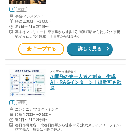
IT
東京都
事務/アシスタント
時給 1,300円〜3,000円
週3日〜 / 1日3時間〜
基本はフルリモート 東京駅から徒歩1分 有楽町駅から徒歩7分 京橋
駅から徒歩4分 銀座一丁目駅から徒歩4分
キープする
詳しく見る
メタデータ株式会社
AI開発の第一人者と創る！生成
AI・RAGインターン｜出勤可も歓
迎
IT
埼玉県
エンジニア/プログラミング
時給 1,200円〜2,500円
週2日〜 / 1日2時間〜
春日部研究所： 北春日部駅から徒歩13分(東武スカイツリーライン)
訪問先の川崎等は別途ご連絡。