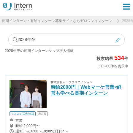
長期インターン・有給インターン募集サイトならゼロワンインターン
202
2028年卒
2028年卒の長期インターンシップ求人情報
534
検索結果
件
31〜60件を表示中
株式会社ムーブクリエイション
時給2000円｜Webマーケ営業×経
営も学べる長期インターン
マスコミ/広告/出版
東京都
営業
時給 2,000円〜
週3日〜/10:00〜19:00で1日3h〜