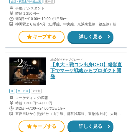
会計・税理士/その他士業
東京都
事務/アシスタント
時給 1,250円〜
週3日〜/10:00〜19:00で1日5h〜
神田駅より徒歩5分（山手線、中央線、京浜東北線、銀座線）新日
本橋駅より徒歩1分（総武線）／三越前駅より徒歩2分（銀座線、半
蔵門線）／小伝馬町駅より徒歩10分（日比谷線）
キープする
詳しく見る
株式会社アップグレード
【東大・戦コン出身CEO】経営直
下でマーケ戦略からプロダクト開
発
IT
サービス
東京都
マーケティング/広報
時給 1,300円〜4,000円
週2日〜/7:00〜24:00で1日1h〜
五反田駅から徒歩4分（山手線、都営浅草線、東急池上線） 大崎駅
から徒歩8分（山手線、埼京線・湘南新宿ライン・りんかい線）
キープする
詳しく見る