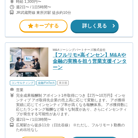
時給 1,300円〜
週2日〜 / 1日5時間〜
JR武蔵野線 東所沢駅 徒歩約10分
キープする
詳しく見る
M&Aソーシングパートナーズ株式会社
【フルリモ×高インセン】M&Aや
金融の実務を担う営業支援インタ
ーン
コンサルティング
金融/FinTech
東京都
営業
完全成果報酬制 アポイント1件取得につき【2万〜10万円】インセ
ンティブ アポ取得先企業の売上高に応じて変動します。 アポ獲得
実績に応じてインセンティブ率が高くなる報酬体系。 アポ獲得数に
応じたランキング報酬など様々な制度があり、さらにインセンティ
ブが発生する可能性があります。
週2日〜 / 1日3時間〜
広尾駅から徒歩11分（日比谷線） ※ただし、フルリモート勤務の
ため出社なし