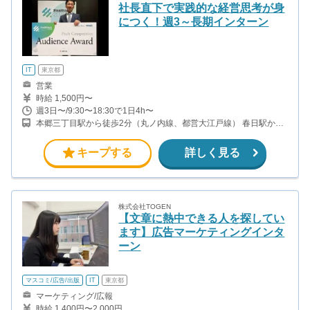
社長直下で実践的な経営思考が身
につく！週3～長期インターン
IT
東京都
営業
時給 1,500円〜
週3日〜/9:30〜18:30で1日4h〜
本郷三丁目駅から徒歩2分（丸ノ内線、都営大江戸線） 春日駅から
徒歩8分（三田線、都営大江戸線） 後楽園駅から徒歩11分（丸ノ内
線、南北線）
キープする
詳しく見る
株式会社TOGEN
【文章に熱中できる人を探してい
ます】広告マーケティングインタ
ーン
マスコミ/広告/出版
IT
東京都
マーケティング/広報
時給 1,400円〜2,000円