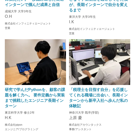
インターンで掴んだ成果と自信
が、長期インターンで自分を変え
るまで
成城大学 大学3年生
O.H
東洋大学 大学3年生
I.K
株式会社インフィニティエージェント
営業
株式会社インフィニティエージェント
営業
研究で学んだPythonを、顧客の課
「税理士を目指す自分」を応援し
題を解く力へ。 要件定義から実装
てくれる職場に出会い、長期イン
まで挑戦したエンジニア長期イン
ターンから新卒入社へ歩んだ私の
ターン
体験記
東京科学大学 修士2年
神奈川大学 既卒(学部)
H.K
上原 慶
株式会社pipon
株式会社アカウンタックス
エンジニア/プログラミング
事務/アシスタント