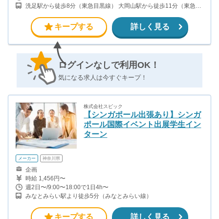
洗足駅から徒歩8分（東急目黒線） 大岡山駅から徒歩11分（東急大
井町線、東急目黒線）
キープする
詳しく見る
ログインなしで利用OK！
気になる求人は今すぐキープ！
株式会社スピック
【シンガポール出張あり】シンガ
ポール国際イベント出展学生イン
ターン
メーカー
神奈川県
企画
時給 1,456円〜
週2日〜/9:00〜18:00で1日4h〜
みなとみらい駅より徒歩5分（みなとみらい線）
キープする
詳しく見る