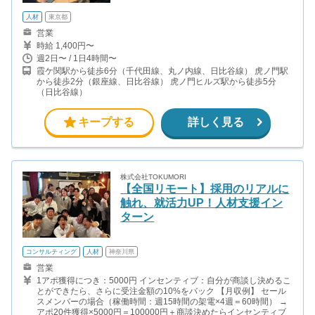
人材
東京都
営業
時給 1,400円〜
週2日〜 / 1日4時間〜
霞ケ関駅から徒歩6分（千代田線、丸ノ内線、日比谷線） 虎ノ門駅
から徒歩2分（銀座線、日比谷線） 虎ノ門ヒルズ駅から徒歩5分
（日比谷線）
キープする
詳しく見る
株式会社TOKUMORI
【全国リモート】採用のリアルに
触れ、就活力UP！人材支援イン
ターン
コンサルティング
人材
神奈川県
営業
1アポ獲得につき：5000円 インセンティブ：自分が商談し決めるこ
とができたら、さらに受注金額の10%をバック 【月収例】 セール
スメンバーの場合（稼働時間：週15時間の架電×4週＝60時間） →
アポ20件獲得×5000円＝100000円＋商談決めたらインセンティブ