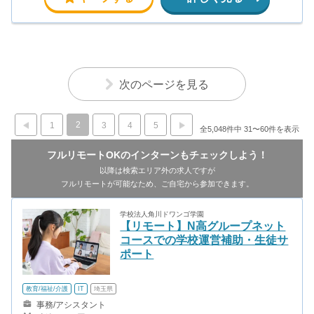
次のページを見る
2
1
3
4
5
全5,048件中 31〜60件を表示
フルリモートOKのインターンもチェックしよう！
以降は検索エリア外の求人ですが
フルリモートが可能なため、ご自宅から参加できます。
学校法人角川ドワンゴ学園
【リモート】N高グループネット
コースでの学校運営補助・生徒サ
ポート
教育/福祉/介護
IT
埼玉県
事務/アシスタント