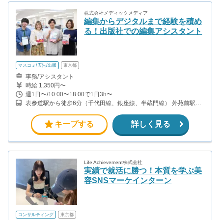
株式会社メディックメディア
編集からデジタルまで経験を積め
る！出版社での編集アシスタント
マスコミ/広告/出版
東京都
事務/アシスタント
時給 1,350円〜
週1日〜/10:00〜18:00で1日3h〜
表参道駅から徒歩6分（千代田線、銀座線、半蔵門線） 外苑前駅か
ら徒歩4分（銀座線）
キープする
詳しく見る
Life Achievement株式会社
実績で就活に勝つ！本質を学ぶ美
容SNSマーケインターン
コンサルティング
東京都