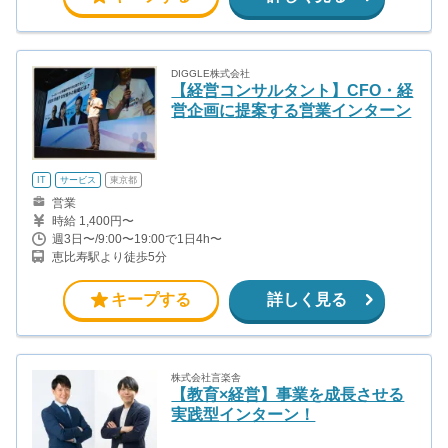
DIGGLE株式会社
【経営コンサルタント】CFO・経
営企画に提案する営業インターン
IT
サービス
東京都
営業
時給 1,400円〜
週3日〜/9:00〜19:00で1日4h〜
恵比寿駅より徒歩5分
キープする
詳しく見る
株式会社言楽舎
【教育×経営】事業を成長させる
実践型インターン！