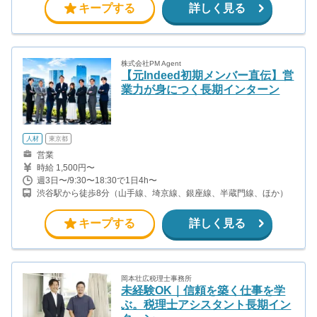
円 合計1,200,000円 時給換算で2,000円程度が、平均的なインタ
キープする
詳しく見る
ーン生の報酬となっています。
株式会社PM Agent
【元Indeed初期メンバー直伝】営
業力が身につく長期インターン
人材
東京都
営業
時給 1,500円〜
週3日〜/9:30〜18:30で1日4h〜
渋谷駅から徒歩8分（山手線、埼京線、銀座線、半蔵門線、ほか）
キープする
詳しく見る
岡本壮広税理士事務所
未経験OK｜信頼を築く仕事を学
ぶ。税理士アシスタント長期イン