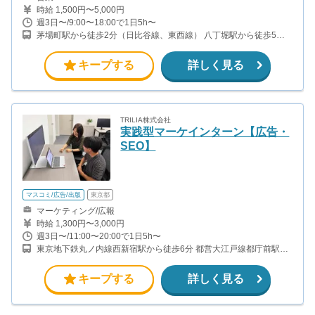
時給 1,500円〜5,000円
週3日〜/9:00〜18:00で1日5h〜
茅場町駅から徒歩2分（日比谷線、東西線） 八丁堀駅から徒歩5分
（日比谷線、JR） 日本橋駅から徒歩10分（銀座線、東西線、都営
浅草線）
キープする
詳しく見る
TRILIA株式会社
実践型マーケインターン【広告・
SEO】
マスコミ/広告/出版
東京都
マーケティング/広報
時給 1,300円〜3,000円
週3日〜/11:00〜20:00で1日5h〜
東京地下鉄丸ノ内線西新宿駅から徒歩6分 都営大江戸線都庁前駅か
ら徒歩6分 都営大江戸線西新宿5丁目駅から徒歩5分 各線 新宿駅 徒
歩10分
キープする
詳しく見る