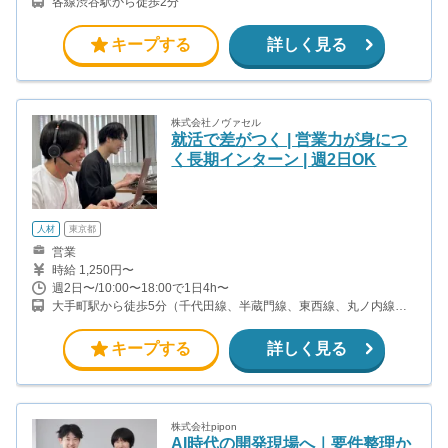
各線渋谷駅から徒歩2分
キープする
詳しく見る
株式会社ノヴァセル
就活で差がつく | 営業力が身につ
く長期インターン | 週2日OK
人材
東京都
営業
時給 1,250円〜
週2日〜/10:00〜18:00で1日4h〜
大手町駅から徒歩5分（千代田線、半蔵門線、東西線、丸ノ内線、
他） 神田駅から徒歩5分（山手線、中央線、京浜東北線、銀座線）
小川町駅から徒歩7分（都営新宿線）
キープする
詳しく見る
株式会社pipon
AI時代の開発現場へ｜要件整理か