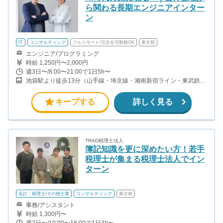
ら関わる長期エンジニアインター
ン
IT
コンサルティング
フルリモート/完全在宅勤務OK
東京都
エンジニア/プログラミング
時給 1,250円〜2,000円
週3日〜/8:00〜21:00で1日5h〜
池袋駅より徒歩13分（山手線・埼京線・湘南新宿ライン・東武鉄道
・西武鉄道・東京メトロ）
キープする
詳しく見る
TRAD税理士法人
簿記知識を更に深めたい方！若手
税理士が集まる税理士法人でイン
ターン
会計・税理士/その他士業
コンサルティング
東京都
事務/アシスタント
時給 1,300円〜
週2日〜/10:00〜18:00で1日4h〜