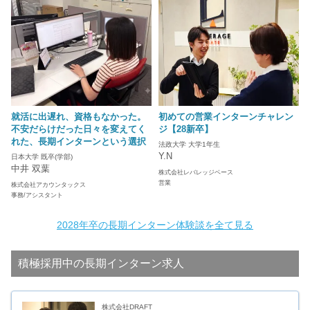
就活に出遅れ、資格もなかった。
初めての営業インターンチャレン
不安だらけだった日々を変えてく
ジ【28新卒】
れた、長期インターンという選択
法政大学 大学1年生
Y.N
日本大学 既卒(学部)
中井 双葉
株式会社レバレッジベース
営業
株式会社アカウンタックス
事務/アシスタント
2028年卒の長期インターン体験談を全て見る
積極採用中の長期インターン求人
株式会社DRAFT