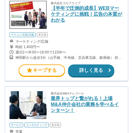
株式会社ゴルフライブ
【半年で圧倒的成長】WEBマー
ケティングに挑戦！広告の本質が
わかる
マスコミ/広告/出版
東京都
マーケティング/広報
時給 1,400円〜
週3日〜/9:00〜18:00で1日6h〜
神田駅から徒歩3分（山手線、中央線、京浜東北線、銀座線） 岩本
町駅から徒歩4分（都営新宿線） 淡路町駅から徒歩8分（丸の内
線） 新御茶ノ水駅から徒歩12分（千代田線）
キープする
詳しく見る
株式会社M&Aテレコール
業界トップと繋がれる！上場
M&A仲介会社の業務を学べるイ
ンターン！
サービス
コンサルティング
東京都
営業