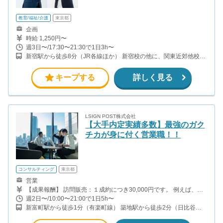
教育/福祉/介護
東京都
企画
時給 1,250円〜
週3日〜/17:30〜21:30で1日3h〜
新宿駅から徒歩8分（JR各線ほか） 新宿校の他に、関東近郊他校で
も募集中！ 新宿校以外での勤務をご希望の方はご相談ください。
・新宿本校 ・渋谷校 ・市ヶ谷校 ・立川校 ・横浜校 ・大宮校 ・春
キープする
詳しく見る
日部校
LSIGN POST株式会社
【大手内定実績多数】最強のガク
チカが身に付く営業職！！
コンサルティング
東京都
営業
【成果報酬】 訪問販売：１成約につき30,000円です。 例えば、光
インターネットの成約であれば、平均的に2.5日で1件の契約が見込
週2日〜/10:00〜21:00で1日5h〜
めます。（12,000円/1日6時間稼働） ＜月収例＞月に50万以上稼ぐ
新富町駅から徒歩1分（有楽町線） 築地駅から徒歩2分（日比谷
方もいます！ ・月5件成約：150,000円 ・月15件成約：450,000円
線）
・月30成約：900,000円➕マネジメントインセンティブ300,000