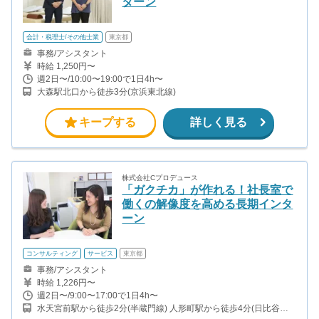
ターン
会計・税理士/その他士業
東京都
事務/アシスタント
時給 1,250円〜
週2日〜/10:00〜19:00で1日4h〜
大森駅北口から徒歩3分(京浜東北線)
キープする
詳しく見る
株式会社Cプロデュース
「ガクチカ」が作れる！社長室で
働くの解像度を高める長期インタ
ーン
コンサルティング
サービス
東京都
事務/アシスタント
時給 1,226円〜
週2日〜/9:00〜17:00で1日4h〜
水天宮前駅から徒歩2分(半蔵門線) 人形町駅から徒歩4分(日比谷