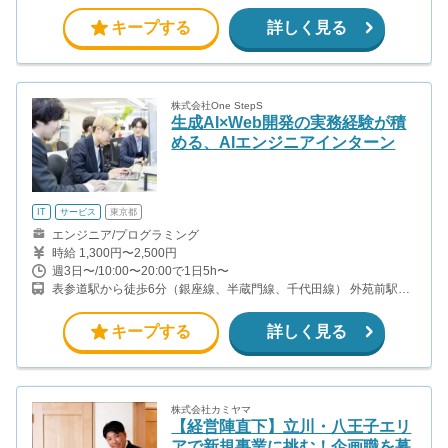
線、都営浅草線) 浜町駅から徒歩7分（都営新宿線） 小伝馬町駅か
ら徒歩13分(日比谷線)
キープする
詳しく見る
株式会社One StepS
生成AI×Web開発の実務経験が積
める、AIエンジニアインターン
IT
サービス
東京都
エンジニア/プログラミング
時給 1,300円〜2,500円
週3日〜/10:00〜20:00で1日5h〜
表参道駅から徒歩6分（銀座線、半蔵門線、千代田線） 外苑前駅か
ら徒歩6分（銀座線）
キープする
詳しく見る
株式会社カミヤマ
【経営陣直下】立川・八王子エリ
アで新規事業に挑む！企画職を募