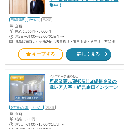
集中！
不動産/建築
サービス
東京都
企画
時給 1,300円〜3,000円
週2日〜/9:00〜22:00で1日4h〜
拝島駅南口より徒歩2分（JR青梅線・五日市線・八高線、西武拝島
線）
キープする
詳しく見る
ベルフローラ株式会社
◤起業家志望必見‼️◢成長企業の
激レア人事・経営企画インターン
教育/福祉/介護
サービス
東京都
企画
時給 1,500円〜
週3日〜/9:00〜18:00で1日5h〜