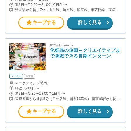
週3日〜/10:00〜21:00で1日5h〜
渋谷駅から徒歩7分（山手線、埼京線、銀座線、半蔵門線、東横
線、井の頭線ほか） 原宿駅から徒歩13分（山手線） 明治神宮前原
宿駅から徒歩14分（副都心線・千代田線）
キープする
詳しく見る
株式会社E-seeds
化粧品の企画～クリエイティブま
で挑戦できる長期インターン
メーカー
東京都
マーケティング/広報
時給 1,400円〜
週3日〜/9:30〜18:00で1日7h〜
東銀座駅から徒歩5分（日比谷線、都営浅草線） 新富町駅から徒歩
3分（有楽町線） 銀座一丁目駅から徒歩5分（有楽町線）
キープする
詳しく見る