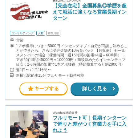
株式会社TOKUMORI
【完全在宅】全国募集◎学歴を超
えて就活に強くなる営業長期イン
ターン
コンサルティング
人材
神奈川県
営業
1アポ獲得につき：5000円 インセンティブ：自分が商談し決めるこ
とができたら、さらに受注金額の10%をバック 【月収例】 セール
スメンバーの場合（稼働時間：週15時間の架電×4週＝60時間） →
アポ20件獲得×5000円＝100000円＋商談決めたらインセンティブ
目安：2-3時間の架電で1本アポ獲得（時給換算すると約2000円）
週1日〜 / 1日1時間〜
新横浜駅徒歩15分 フルリモート勤務可能
キープする
詳しく見る
Wonders株式会社
フルリモート可｜長期インターン
で周りと差がつく営業力を手に入
れよう