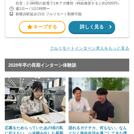
目安：2-3時間の架電で1本アポ獲得（時給換算すると約2000円）
週1日〜 / 1日1時間〜
新横浜駅徒歩15分 フルリモート勤務可能
キープする
詳しく見る
フルリモートインターン求人をもっと見る
2028年卒の長期インターン体験談
応募をためらっていたあの頃の私
語れるガクチカ、何もない。なん
に伝えたい。一歩踏み出した長期
となく学生生活を過ごしてきた僕