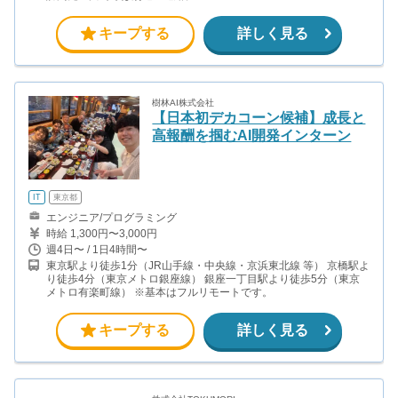
キープする
詳しく見る
樹林AI株式会社
【日本初デカコーン候補】成長と
高報酬を掴むAI開発インターン
IT
東京都
エンジニア/プログラミング
時給 1,300円〜3,000円
週4日〜 / 1日4時間〜
東京駅より徒歩1分（JR山手線・中央線・京浜東北線 等） 京橋駅よ
り徒歩4分（東京メトロ銀座線） 銀座一丁目駅より徒歩5分（東京
メトロ有楽町線） ※基本はフルリモートです。
キープする
詳しく見る