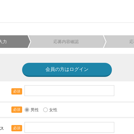
入力
応募内容確認
応
会員の方はログイン
必須
男性
女性
必須
ス
必須