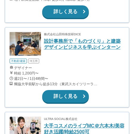
詳しく見る
株式会社山田特殊技研DICE
設計事務所で「ものづくり」と建築
デザインビジネスを学ぶインターン
不動産/建築
埼玉県
デザイナー
時給 1,200円〜
週2日〜 / 1日4時間〜
獨協大学前駅から徒歩13分（東武スカイツリーライン、東武伊勢崎線、東武日光線、鬼怒川線）
詳しく見る
ULTRA SOCIAL株式会社
大手コスメのライブMC＠六本木/美容
好き活躍/時給2500可