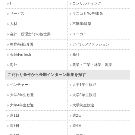
IT
コンサルティング
サービス
マスコミ/広告/出版
人材
不動産/建築
会計・税理士/その他士業
メーカー
教育/福祉/介護
アパレル/ファッション
金融/FinTech
商社
海外
農業・工業・林業・漁業
こだわり条件から長期インターン募集を探す
ベンチャー
大学1年生歓迎
大学2年生歓迎
大学3年生歓迎
大学4年生歓迎
大学院生歓迎
週1日
週2日
週3日
週4日