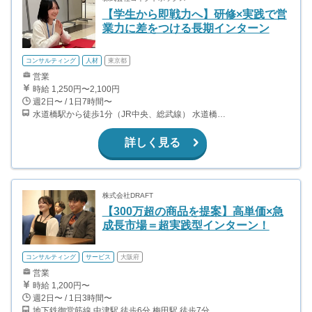
【学生から即戦力へ】研修×実践で営
業力に差をつける長期インターン
コンサルティング
人材
東京都
営業
時給 1,250円〜2,100円
週2日〜 / 1日7時間〜
水道橋駅から徒歩1分（JR中央、総武線） 水道橋駅から徒歩6分（都営三田線）
詳しく見る
株式会社DRAFT
【300万超の商品を提案】高単価×急
成長市場＝超実践型インターン！
コンサルティング
サービス
大阪府
営業
時給 1,200円〜
週2日〜 / 1日3時間〜
地下鉄御堂筋線 中津駅 徒歩6分 梅田駅 徒歩7分