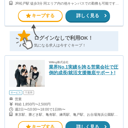
JR松戸駅 徒歩3分 同エリア内の他キャンパスでの勤務も可能です！
ご相談ください。 （海浜幕張、柏）
キープする
詳しく見る
ログインなしで利用OK！
気になる求人は今すぐキープ！
Willing株式会社
業界No.1実績を誇る営業会社で圧
倒的成長/就活支援徹底サポート!
サービス
千葉県
営業
時給 1,850円〜2,500円
週2日〜/10:00〜18:00で1日8h〜
東京駅、勝どき駅、亀有駅、練馬駅、亀戸駅、お台場海浜公園駅、
新松戸駅、柏の葉キャンパス駅、ユーカリが丘駅等。 なるべくご自
宅から近い現場で調整致します。
キープする
詳しく見る