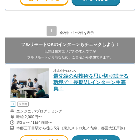
1
全2件中 1〜2件を表示
フルリモートOKのインターンもチェックしよう！
以降は検索エリア外の求人ですが
フルリモートが可能なため、ご自宅から参加できます。
株式会社ELYZA
最先端のAI技術を思い切り試せる
環境で｜長期MLインターン生募
集！
IT
東京都
エンジニア/プログラミング
時給 2,000円〜
週3日〜 / 1日4時間〜
本郷三丁目駅から徒歩5分（東京メトロ丸ノ内線、都営大江戸線）