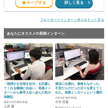
キープする
詳しく見る
フルリモートインターン求人をもっと見る
あなたにオススメの長期インターン
「税理士を目指す自分」を応援し
就活に出遅れ、資格もなかった。
てくれる職場に出会い、長期イン
不安だらけだった日々を変えてく
ターンから新卒入社へ歩んだ私の
れた、長期インターンという選択
体験記
日本大学 既卒(学部)
中井 双葉
神奈川大学 既卒(学部)
上原 慶
株式会社アカウンタックス