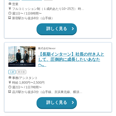
営業
フルコミッション制（１成約あたり10~25万） 時給換算で（2000円〜2500円）程度が目安となります。 月100万を稼ぐ学生多数在籍しています。 ■収入例 〇入社1か月目（早稲田大学2年生） 役職：アポインター 月間1契約×10万円＝10万円 ＋交通費 〇入社3か月目（明治大学2年生） 役職：アポインター 月間2契約×13万円＝26万円 ＋交通費 〇入社6か月目（慶應義塾大学3年生） 役職：アポインター 月間5契約×15万円＝75万円 ＋交通費 〇入社15か月目（東京大学3年生） 役職：クローザー 月間3契約×25万=75万円 ＋交通費 交通費支給あり
週1日〜 / 1日6時間〜
新宿駅から徒歩8分（山手線）
詳しく見る
株式会社Nexor
【長期インターン】社長の付き人と
して、圧倒的に成長したいあなた
へ。
人材
東京都
事務/アシスタント
時給 1,800円〜2,500円
週2日〜 / 1日7時間〜
品川駅から徒歩3分（山手線、京浜東北線、横須賀線、上野東京ライン、ほか） 上大岡駅～都内の送迎なので、横浜付近在住が望ましいです。
詳しく見る