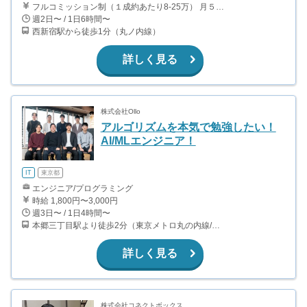
フルコミッション制（１成約あたり8-25万） 月５０万以上稼ぐインターン生も多数います！ ■収入例 ○入社１ヶ月目（明治大学2年生） 役職：アポインター 月間１契約×８万円＝８万円 ＋交通費 ○入社３ヶ月目（東京大学２年生） 役職：アポインター（ランク：ブロンズ） 月間３契約×10万円＝30万円 ＋交通費 ○入社６ヶ月目（早稲田大学３年生） 役職：アポインター（ランク：シルバー） 月間５契約×12万円＝60万円 ＋交通費 ○入社15ヶ月目（慶應大学３年生） 役職：クローザー 月間３契約×25万＝75万円 ＋交通費
週2日〜 / 1日6時間〜
西新宿駅から徒歩1分（丸ノ内線）
詳しく見る
株式会社Ollo
アルゴリズムを本気で勉強したい！
AI/MLエンジニア！
IT
東京都
エンジニア/プログラミング
時給 1,800円〜3,000円
週3日〜 / 1日4時間〜
本郷三丁目駅より徒歩2分（東京メトロ丸の内線/都営地下鉄大江戸線）
詳しく見る
株式会社コネクトボックス