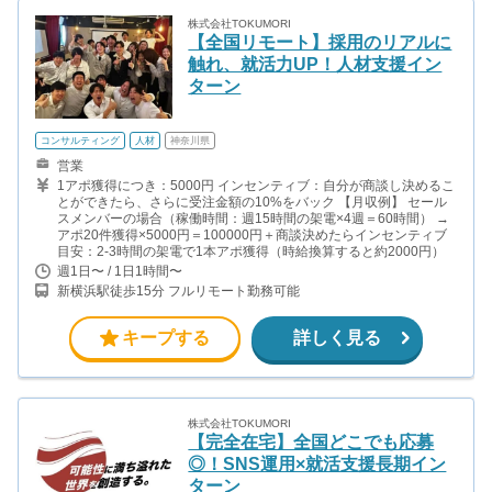
株式会社TOKUMORI
【全国リモート】採用のリアルに
触れ、就活力UP！人材支援イン
ターン
コンサルティング
人材
神奈川県
営業
1アポ獲得につき：5000円 インセンティブ：自分が商談し決めるこ
とができたら、さらに受注金額の10%をバック 【月収例】 セール
スメンバーの場合（稼働時間：週15時間の架電×4週＝60時間） →
アポ20件獲得×5000円＝100000円＋商談決めたらインセンティブ
目安：2-3時間の架電で1本アポ獲得（時給換算すると約2000円）
週1日〜 / 1日1時間〜
新横浜駅徒歩15分 フルリモート勤務可能
キープする
詳しく見る
株式会社TOKUMORI
【完全在宅】全国どこでも応募
◎！SNS運用×就活支援長期イン
ターン