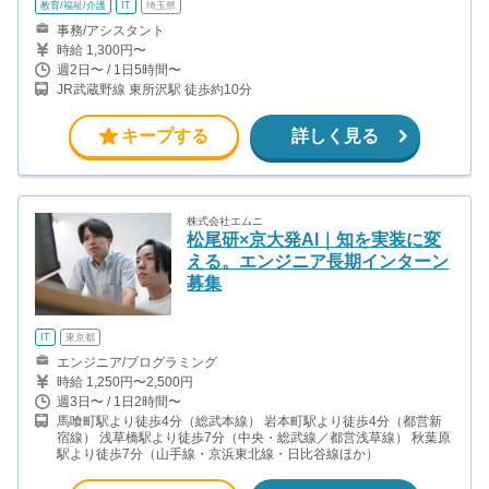
教育/福祉/介護
IT
埼玉県
事務/アシスタント
時給 1,300円〜
週2日〜 / 1日5時間〜
JR武蔵野線 東所沢駅 徒歩約10分
キープする
詳しく見る
株式会社エムニ
松尾研×京大発AI｜知を実装に変
える。エンジニア長期インターン
募集
IT
東京都
エンジニア/プログラミング
時給 1,250円〜2,500円
週3日〜 / 1日2時間〜
馬喰町駅より徒歩4分（総武本線） 岩本町駅より徒歩4分（都営新
宿線） 浅草橋駅より徒歩7分（中央・総武線／都営浅草線） 秋葉原
駅より徒歩7分（山手線・京浜東北線・日比谷線ほか）