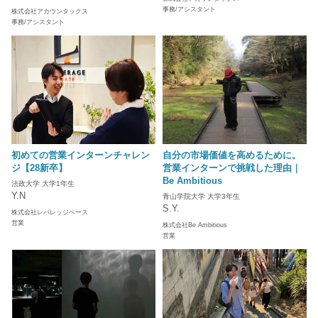
事務/アシスタント
株式会社アカウンタックス
事務/アシスタント
初めての営業インターンチャレン
自分の市場価値を高めるために。
ジ【28新卒】
営業インターンで挑戦した理由｜
Be Ambitious
法政大学 大学1年生
Y.N
青山学院大学 大学3年生
S.Y.
株式会社レバレッジベース
営業
株式会社Be Ambitious
営業