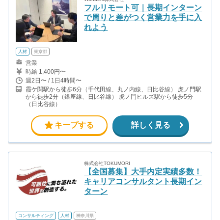
フルリモート可｜長期インターン
で周りと差がつく営業力を手に入
れよう
人材
東京都
営業
時給 1,400円〜
週2日〜 / 1日4時間〜
霞ケ関駅から徒歩6分（千代田線、丸ノ内線、日比谷線） 虎ノ門駅
から徒歩2分（銀座線、日比谷線） 虎ノ門ヒルズ駅から徒歩5分
（日比谷線）
キープする
詳しく見る
株式会社TOKUMORI
【全国募集】大手内定実績多数！
キャリアコンサルタント長期イン
ターン
コンサルティング
人材
神奈川県