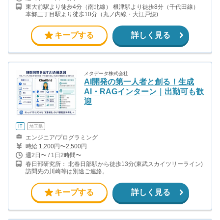
東大前駅より徒歩4分（南北線） 根津駅より徒歩8分（千代田線）
本郷三丁目駅より徒歩10分（丸ノ内線・大江戸線)
キープする
詳しく見る
メタデータ株式会社
AI開発の第一人者と創る！生成
AI・RAGインターン｜出勤可も歓
迎
IT
埼玉県
エンジニア/プログラミング
時給 1,200円〜2,500円
週2日〜 / 1日2時間〜
春日部研究所： 北春日部駅から徒歩13分(東武スカイツリーライン)
訪問先の川崎等は別途ご連絡。
キープする
詳しく見る