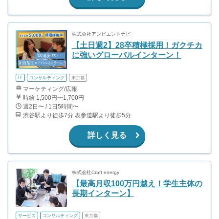
株式会社アンビエントナビ
【土日週2】28卒積極採用！ガクチカ
に強いグローバルインターン！
IT
コンサルティング
東京都
マーケティング/広報
時給 1,500円〜1,700円
週2日〜 / 1日5時間〜
渋谷駅より徒歩7分 表参道駅より徒歩5分
詳しく見る
株式会社Craft energy
【最高月収100万円越え！学生主体の
長期インターン】
サービス
コンサルティング
東京都