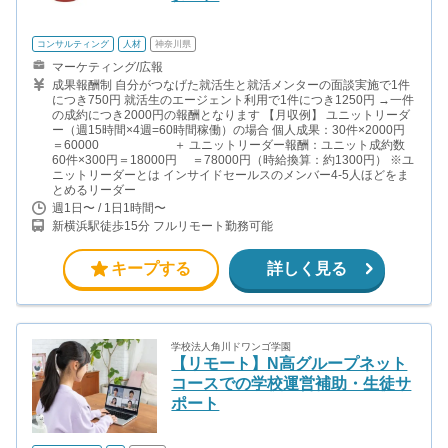
コンサルティング
人材
神奈川県
マーケティング/広報
成果報酬制 自分がつなげた就活生と就活メンターの面談実施で1件
につき750円 就活生のエージェント利用で1件につき1250円 →一件
の成約につき2000円の報酬となります 【月収例】 ユニットリーダ
ー（週15時間×4週=60時間稼働）の場合 個人成果：30件×2000円
＝60000 ＋ ユニットリーダー報酬：ユニット成約数
60件×300円＝18000円 ＝78000円（時給換算：約1300円） ※ユ
ニットリーダーとは インサイドセールスのメンバー4-5人ほどをま
とめるリーダー
週1日〜 / 1日1時間〜
新横浜駅徒歩15分 フルリモート勤務可能
キープする
詳しく見る
学校法人角川ドワンゴ学園
【リモート】N高グループネット
コースでの学校運営補助・生徒サ
ポート