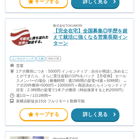
キープする
詳しく見る
株式会社TOKUMORI
【完全在宅】全国募集◎学歴を超
えて就活に強くなる営業長期イン
ターン
コンサルティング
人材
神奈川県
営業
1アポ獲得につき：5000円 インセンティブ：自分が商談し決めるこ
とができたら、さらに受注金額の10%をバック 【月収例】 セール
スメンバーの場合（稼働時間：週15時間の架電×4週＝60時間） →
アポ20件獲得×5000円＝100000円＋商談決めたらインセンティブ
目安：2-3時間の架電で1本アポ獲得（時給換算すると約2000円）
週1日〜 / 1日1時間〜
新横浜駅徒歩15分 フルリモート勤務可能
キープする
詳しく見る
Wonders株式会社