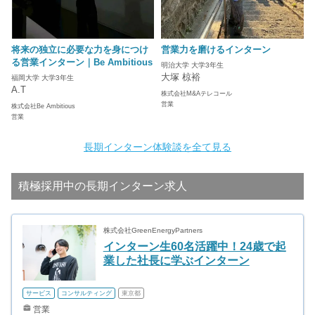
将来の独立に必要な力を身につけ
営業力を磨けるインターン
る営業インターン｜Be Ambitious
明治大学 大学3年生
大塚 椋裕
福岡大学 大学3年生
A.T
株式会社M&Aテレコール
営業
株式会社Be Ambitious
営業
長期インターン体験談を全て見る
積極採用中の長期インターン求人
株式会社GreenEnergyPartners
インターン生60名活躍中！24歳で起
業した社長に学ぶインターン
サービス
コンサルティング
東京都
営業