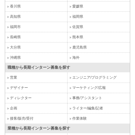
香川県
愛媛県
高知県
福岡県
福岡市
佐賀県
長崎県
熊本県
大分県
鹿児島県
沖縄県
海外
職種から長期インターン募集を探す
営業
エンジニア/プログラミング
デザイナー
マーケティング/広報
ディレクター
事務/アシスタント
企画
ライター/編集/記者
接客/販売/受付
作業体験
業種から長期インターン募集を探す