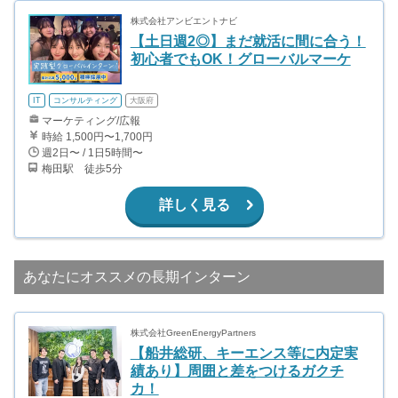
株式会社アンビエントナビ
【土日週2◎】まだ就活に間に合う！
初心者でもOK！グローバルマーケ
IT
コンサルティング
大阪府
マーケティング/広報
時給 1,500円〜1,700円
週2日〜 / 1日5時間〜
梅田駅 徒歩5分
詳しく見る
あなたにオススメの長期インターン
株式会社GreenEnergyPartners
【船井総研、キーエンス等に内定実
績あり】周囲と差をつけるガクチ
カ！