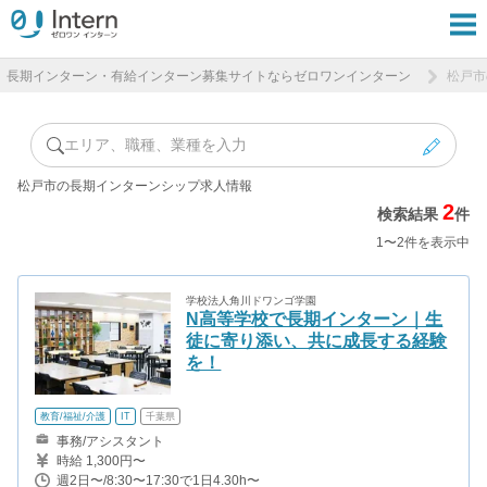
長期インターン・有給インターン募集サイトならゼロワンインターン
松戸市
エリア、職種、業種を入力
松戸市の長期インターンシップ求人情報
2
検索結果
件
1〜2件を表示中
学校法人角川ドワンゴ学園
N高等学校で長期インターン｜生
徒に寄り添い、共に成長する経験
を！
教育/福祉/介護
IT
千葉県
事務/アシスタント
時給 1,300円〜
週2日〜/8:30〜17:30で1日4.30h〜