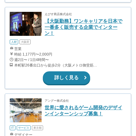
えびす商店株式会社
【大阪勤務】ワンキャリアを日本で
一番多く販売する企業でインター
ン！
人材
大阪府
営業
時給 1,177円〜2,000円
週2日〜 / 1日4時間〜
本町駅26番出口から徒歩2分（大阪メトロ御堂筋線、中央線、四ツ橋線）
詳しく見る
アングー株式会社
世界に愛されるゲーム開発のデザイ
ンインターンシップ募集！
IT
サービス
東京都
デザイナー