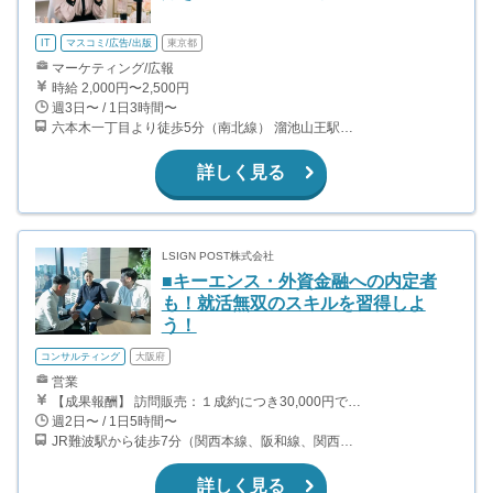
IT
マスコミ/広告/出版
東京都
マーケティング/広報
時給 2,000円〜2,500円
週3日〜 / 1日3時間〜
六本木一丁目より徒歩5分（南北線） 溜池山王駅より徒歩10分（銀座線） 六本木駅より徒歩12分（日比谷線）
詳しく見る
LSIGN POST株式会社
■キーエンス・外資金融への内定者
も！就活無双のスキルを習得しよ
う！
コンサルティング
大阪府
営業
【成果報酬】 訪問販売：１成約につき30,000円です。 例えば、光インターネットの成約であれば、平均的に2.5日で1件の契約が見込めます。（12,000円/1日6時間稼働） ＜月収例＞月に100万以上稼ぐ方もいます！ ・月5件成約：150,000円 ・月15件成約：450,000円 ・月30成約：900,000円➕マネジメントインセンティブ300,000円 合計1,200,000円 時給換算で2,000円程度が、平均的なインターン生の報酬となっています。
週2日〜 / 1日5時間〜
JR難波駅から徒歩7分（関西本線、阪和線、関西空港線） 大阪難波駅から徒歩13分（近鉄奈良線、阪神なんば線） 桜川駅から徒歩4分（大阪メトロ千日前線、阪神なんば線）
詳しく見る