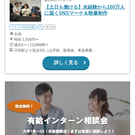
株式会社ハイボール
【土日も働ける】未経験から100万人
に届くSNSマーケ＆映像制作
マスコミ/広告/出版
IT
東京都
企画
時給 1,500円〜
週4日〜 / 1日8時間〜
渋谷駅より徒歩3分（山手線、銀座線、東急東横線、京王井の頭線 ほか）
詳しく見る