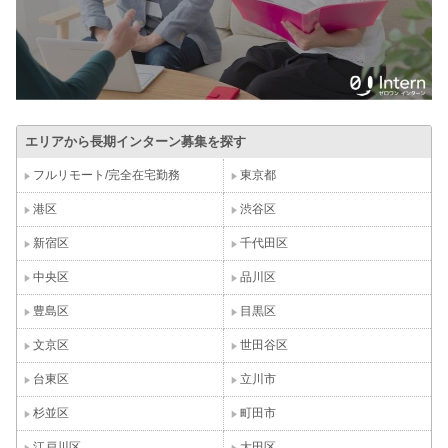
エリアから長期インターン募集を探す
フルリモート/完全在宅勤務
東京都
港区
渋谷区
新宿区
千代田区
中央区
品川区
豊島区
目黒区
文京区
世田谷区
台東区
立川市
杉並区
町田市
江戸川区
大田区