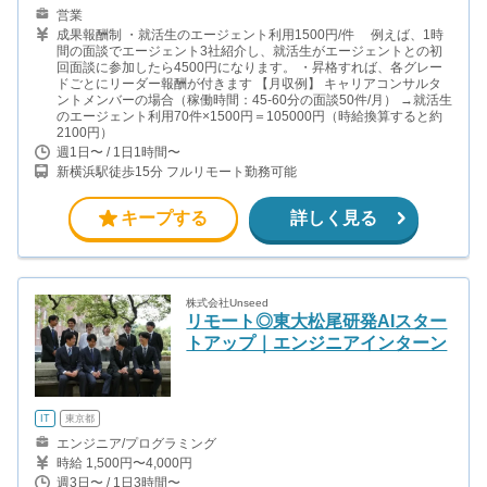
営業
成果報酬制 ・就活生のエージェント利用1500円/件 例えば、1時
間の面談でエージェント3社紹介し、就活生がエージェントとの初
回面談に参加したら4500円になります。 ・昇格すれば、各グレー
ドごとにリーダー報酬が付きます 【月収例】 キャリアコンサルタ
ントメンバーの場合（稼働時間：45-60分の面談50件/月） →就活生
のエージェント利用70件×1500円＝105000円（時給換算すると約
2100円）
週1日〜 / 1日1時間〜
新横浜駅徒歩15分 フルリモート勤務可能
キープする
詳しく見る
株式会社Unseed
リモート◎東大松尾研発AIスター
トアップ｜エンジニアインターン
IT
東京都
エンジニア/プログラミング
時給 1,500円〜4,000円
週3日〜 / 1日3時間〜