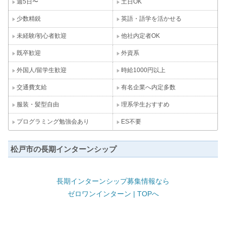
週5日〜
土日OK
少数精鋭
英語・語学を活かせる
未経験/初心者歓迎
他社内定者OK
既卒歓迎
外資系
外国人/留学生歓迎
時給1000円以上
交通費支給
有名企業へ内定多数
服装・髪型自由
理系学生おすすめ
プログラミング勉強会あり
ES不要
松戸市の長期インターンシップ
長期インターンシップ募集情報なら
ゼロワンインターン | TOPへ