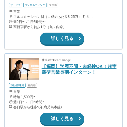
サービス
コンサルティング
東京都
営業
フルコミッション制（１成約あたり8-25万） 月５０万以上稼ぐインターン生も多数います！ ■収入例 ○入社１ヶ月目（明治大学2年生） 役職：アポインター 月間１契約×８万円＝８万円 ＋交通費 ○入社３ヶ月目（東京大学２年生） 役職：アポインター（ランク：ブロンズ） 月間３契約×10万円＝30万円 ＋交通費 ○入社６ヶ月目（早稲田大学３年生） 役職：アポインター（ランク：シルバー） 月間５契約×12万円＝60万円 ＋交通費 ○入社15ヶ月目（慶應大学３年生） 役職：クローザー 月間３契約×25万＝75万円 ＋交通費
週2日〜 / 1日6時間〜
西新宿駅から徒歩1分（丸ノ内線）
詳しく見る
株式会社Gear Change
【福岡】学歴不問・未経験OK！超実
践型営業長期インターン！
不動産/建築
福岡県
営業
時給 1,500円〜
週1日〜 / 1日6時間〜
春日駅から徒歩5分(鹿児島本線)
詳しく見る