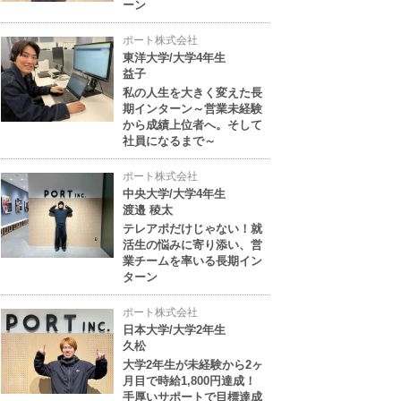
ーン
ポート株式会社
東洋大学/大学4年生
益子
私の人生を大きく変えた長
期インターン～営業未経験
から成績上位者へ。そして
社員になるまで～
ポート株式会社
中央大学/大学4年生
渡邉 稜太
テレアポだけじゃない！就
活生の悩みに寄り添い、営
業チームを率いる長期イン
ターン
ポート株式会社
日本大学/大学2年生
久松
大学2年生が未経験から2ヶ
月目で時給1,800円達成！
手厚いサポートで目標達成