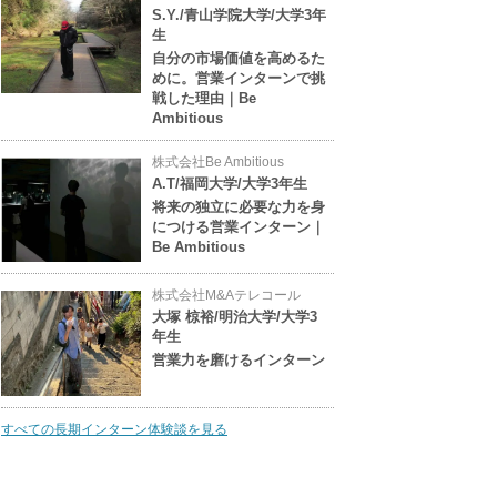
S.Y./青山学院大学/大学3年
生
自分の市場価値を高めるた
めに。営業インターンで挑
戦した理由｜Be
Ambitious
株式会社Be Ambitious
A.T/福岡大学/大学3年生
将来の独立に必要な力を身
につける営業インターン｜
Be Ambitious
株式会社M&Aテレコール
大塚 椋裕/明治大学/大学3
年生
営業力を磨けるインターン
すべての長期インターン体験談を見る