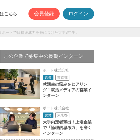
会員登録
ログイン
はこちら
サポートで目標達成力を身につけた大学3年生。
この企業で募集中の長期インターン
ポート株式会社
東京都
営業
就活生の悩みをヒアリン
グ！就活メディアの営業イ
ンターン
ポート株式会社
東京都
営業
大手内定者輩出！上場企業
で「論理的思考力」を磨く
インターン