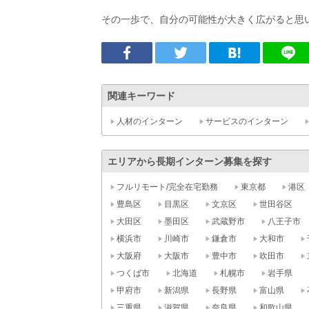
その一歩で、自分の可能性が大きく広がると思
関連キーワード
人材のインターン
サービスのインターン
エリアから長期インターン募集を探す
フルリモート/完全在宅勤務
東京都
港区
豊島区
目黒区
文京区
世田谷区
大田区
墨田区
武蔵野市
八王子市
横浜市
川崎市
鎌倉市
大和市
大阪府
大阪市
豊中市
吹田市
つくば市
北海道
札幌市
岩手県
甲府市
新潟県
長野県
富山県
三重県
滋賀県
奈良県
和歌山県