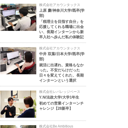
株式会社アカウンタックス
上原 慶/神奈川大学/既卒(学
部)
「税理士を目指す自分」を
応援してくれる職場に出会
い、長期インターンから新
卒入社へ歩んだ私の体験記
株式会社アカウンタックス
中井 双葉/日本大学/既卒(学
部)
就活に出遅れ、資格もなか
った。不安だらけだった
日々を変えてくれた、長期
インターンという選択
株式会社レバレッジベース
Y.N/法政大学/大学1年生
初めての営業インターンチ
ャレンジ【28新卒】
株式会社Be Ambitious