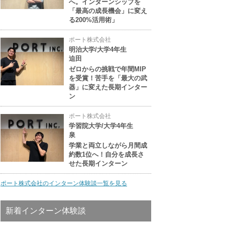
へ。インターンシップを
「最高の成長機会」に変え
る200%活用術」
ポート株式会社
明治大学/大学4年生
迫田
ゼロからの挑戦で年間MIP
を受賞！苦手を「最大の武
器」に変えた長期インター
ン
ポート株式会社
学習院大学/大学4年生
泉
学業と両立しながら月間成
約数1位へ！自分を成長さ
せた長期インターン
ポート株式会社のインターン体験談一覧を見る
新着インターン体験談