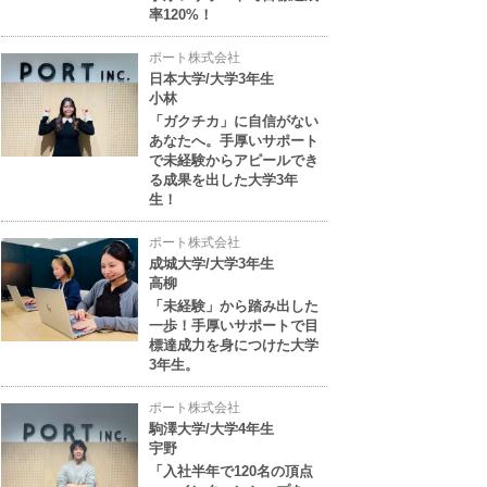
率120%！
ポート株式会社
日本大学/大学3年生
小林
「ガクチカ」に自信がない
あなたへ。手厚いサポート
で未経験からアピールでき
る成果を出した大学3年
生！
ポート株式会社
成城大学/大学3年生
高柳
「未経験」から踏み出した
一歩！手厚いサポートで目
標達成力を身につけた大学
3年生。
ポート株式会社
駒澤大学/大学4年生
宇野
「入社半年で120名の頂点