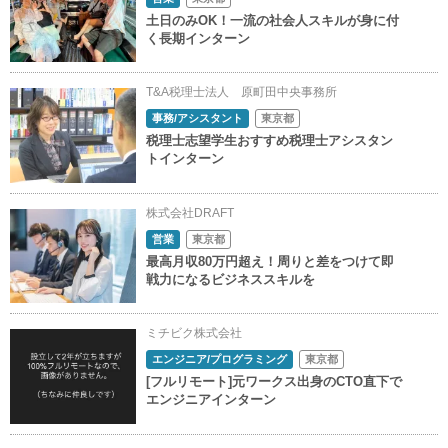
土日のみOK！一流の社会人スキルが身に付
く長期インターン
T&A税理士法人 原町田中央事務所
事務/アシスタント
東京都
税理士志望学生おすすめ税理士アシスタン
トインターン
株式会社DRAFT
営業
東京都
最高月収80万円超え！周りと差をつけて即
戦力になるビジネススキルを
ミチビク株式会社
エンジニア/プログラミング
東京都
[フルリモート]元ワークス出身のCTO直下で
エンジニアインターン