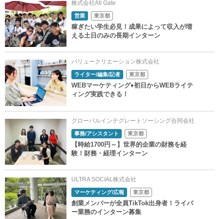
株式会社All Gate
営業
東京都
稼ぎたい学生必見！成果によって収入が増
える土日のみの長期インターン
バリュークリエーション株式会社
ライター/編集/記者
東京都
WEBマーケティング♦初日からWEBライテ
ィング実践できる！
グローバルインテグレートソーシング合同会社
事務/アシスタント
東京都
【時給1700円～】世界的企業の財務を経
験！財務・経理インターン
ULTRA SOCIAL株式会社
マーケティング/広報
東京都
創業メンバーが全員TikTok出身者！ライバ
ー業務のインターン募集