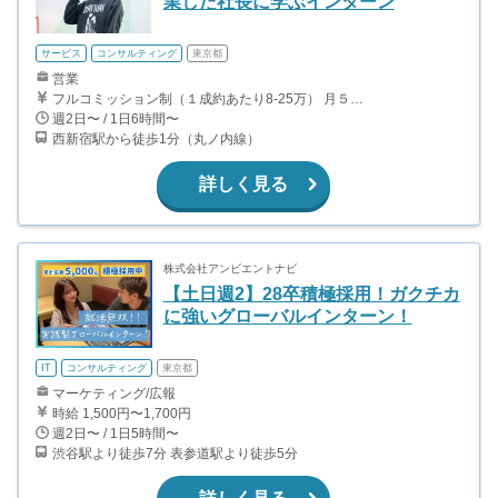
業した社長に学ぶインターン
サービス
コンサルティング
東京都
営業
フルコミッション制（１成約あたり8-25万） 月５０万以上稼ぐインターン生も多数います！ ■収入例 ○入社１ヶ月目（明治大学2年生） 役職：アポインター 月間１契約×８万円＝８万円 ＋交通費 ○入社３ヶ月目（東京大学２年生） 役職：アポインター（ランク：ブロンズ） 月間３契約×10万円＝30万円 ＋交通費 ○入社６ヶ月目（早稲田大学３年生） 役職：アポインター（ランク：シルバー） 月間５契約×12万円＝60万円 ＋交通費 ○入社15ヶ月目（慶應大学３年生） 役職：クローザー 月間３契約×25万＝75万円 ＋交通費
週2日〜 / 1日6時間〜
西新宿駅から徒歩1分（丸ノ内線）
詳しく見る
株式会社アンビエントナビ
【土日週2】28卒積極採用！ガクチカ
に強いグローバルインターン！
IT
コンサルティング
東京都
マーケティング/広報
時給 1,500円〜1,700円
週2日〜 / 1日5時間〜
渋谷駅より徒歩7分 表参道駅より徒歩5分