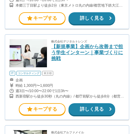
本郷三丁目駅より徒歩2分（東京メトロ丸の内線/都営地下鉄大江戸
線）
キープする
詳しく見る
株式会社デジタルトレンズ
【新規事業】企画から改善まで担
う学生インターン｜事業づくりに
挑戦
IT
コンサルティング
東京都
企画
時給 1,300円〜1,600円
週3日〜/10:00〜22:00で1日3h〜
西新宿駅から徒歩30秒（丸の内線）/ 都庁前駅から徒歩8分（都営大
江戸線）/ 新宿西口駅から徒歩10分（都営大江戸線）/ 新宿駅から徒
歩10分（山手線、中央線、埼京線、京王線、他）
キープする
詳しく見る
株式会社アルファメイル