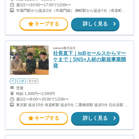
週3日〜/10:00〜17:00で1日6h〜
半蔵門駅から徒歩2分（半蔵門線） 麹町駅から徒歩7分（有楽町
線）
キープする
詳しく見る
wakaru株式会社
社長直下｜toBセールスからマー
ケまで｜SNS×人材の新規事業開
発
IT
人材
東京都
営業
時給 1,300円〜2,000円
週3日〜/9:00〜20:00で1日6h〜
東京駅 徒歩10分 有楽町駅 徒歩5分 二重橋前駅 徒歩5分 日比谷駅 徒
歩5分
キープする
詳しく見る