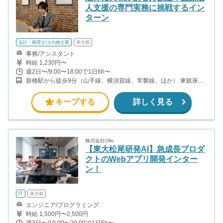
人支援の専門実務に挑戦するイン
ターン
会計・税理士/その他士業
東京都
事務/アシスタント
時給 1,230円〜
週2日〜/9:00〜18:00で1日6h〜
新橋駅から徒歩9分（山手線、横須賀線、常磐線、ほか） 東銀座駅
から徒歩7分（日比谷線、都営浅草線） 築地市場駅から徒歩4分
（都営大江戸線）
キープする
詳しく見る
株式会社Ollo
【東大松尾研発AI】急成長プロダ
クトのWebアプリ開発インター
ン！
IT
東京都
エンジニア/プログラミング
時給 1,500円〜2,500円
週3日〜/10:00〜20:00で1日5h〜