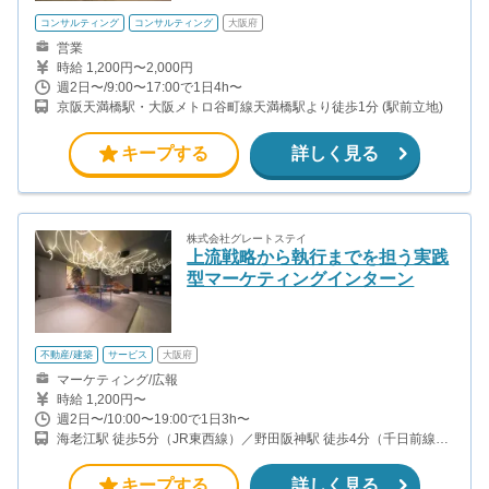
コンサルティング
コンサルティング
大阪府
営業
時給 1,200円〜2,000円
週2日〜/9:00〜17:00で1日4h〜
京阪天満橋駅・大阪メトロ谷町線天満橋駅より徒歩1分 (駅前立地)
キープする
詳しく見る
株式会社グレートステイ
上流戦略から執行までを担う実践
型マーケティングインターン
不動産/建築
サービス
大阪府
マーケティング/広報
時給 1,200円〜
週2日〜/10:00〜19:00で1日3h〜
海老江駅 徒歩5分（JR東西線）／野田阪神駅 徒歩4分（千日前線）
／野田駅 徒歩4分（阪神本線）
キープする
詳しく見る