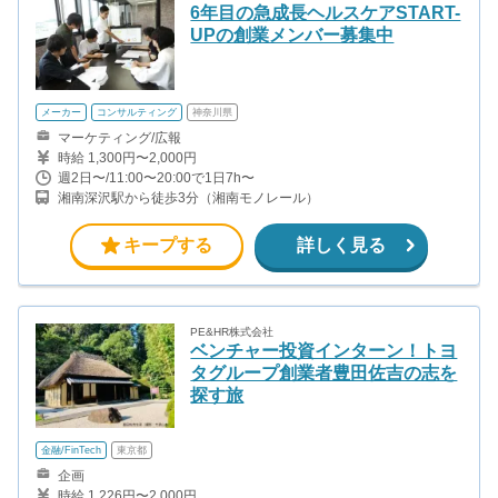
6年目の急成長ヘルスケアSTART-
UPの創業メンバー募集中
メーカー
コンサルティング
神奈川県
マーケティング/広報
時給 1,300円〜2,000円
週2日〜/11:00〜20:00で1日7h〜
湘南深沢駅から徒歩3分（湘南モノレール）
キープする
詳しく見る
PE&HR株式会社
ベンチャー投資インターン！トヨ
タグループ創業者豊田佐吉の志を
探す旅
金融/FinTech
東京都
企画
時給 1,226円〜2,000円