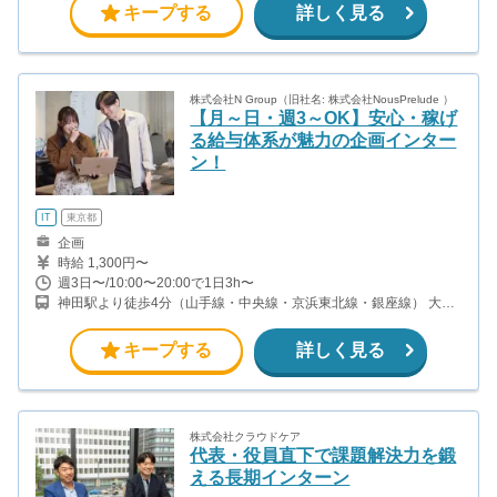
キープする
詳しく見る
株式会社N Group（旧社名: 株式会社NousPrelude ）
【月～日・週3～OK】安心・稼げ
る給与体系が魅力の企画インター
ン！
IT
東京都
企画
時給 1,300円〜
週3日〜/10:00〜20:00で1日3h〜
神田駅より徒歩4分（山手線・中央線・京浜東北線・銀座線） 大手
町駅より徒歩5分（丸ノ内線・千代田線・東西線・半蔵門線） 淡路
町駅 徒歩7分(丸の内線) 小川町駅 徒歩7分（新宿線）
キープする
詳しく見る
株式会社クラウドケア
代表・役員直下で課題解決力を鍛
える長期インターン