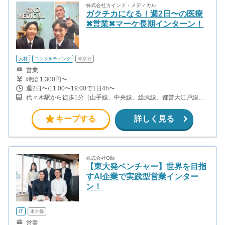
株式会社カインド・メディカル
ガクチカになる！週2日〜の医療
✖︎営業✖︎マーケ長期インターン！
人材
コンサルティング
東京都
営業
時給 1,300円〜
週2日〜/11:00〜19:00で1日4h〜
代々木駅から徒歩1分（山手線、中央線、総武線、都営大江戸線）
南新宿駅から徒歩5分（小田急線）
キープする
詳しく見る
株式会社Ollo
【東大発ベンチャー】世界を目指
すAI企業で実践型営業インター
ン！
IT
東京都
営業