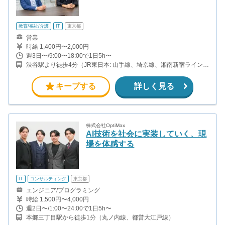
教育/福祉/介護
IT
東京都
営業
時給 1,400円〜2,000円
週3日〜/9:00〜18:00で1日5h〜
渋谷駅より徒歩4分（JR東日本: 山手線、埼京線、湘南新宿ライン京
王電鉄: 井の頭線東急電鉄: 東横線、田園都市線東京メトロ: 銀座
線、半蔵門線、副都心線） 神泉駅より徒歩5分（京王井の頭線）
キープする
詳しく見る
株式会社OptiMax
AI技術を社会に実装していく、現
場を体感する
IT
コンサルティング
東京都
エンジニア/プログラミング
時給 1,500円〜4,000円
週2日〜/1:00〜24:00で1日5h〜
本郷三丁目駅から徒歩1分（丸ノ内線、都営大江戸線）