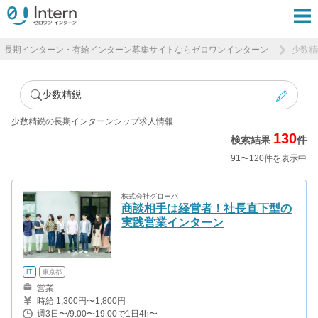
長期インターン・有給インターン募集サイトならゼロワンインターン
少数精
少数精鋭
少数精鋭の長期インターンシップ求人情報
130
検索結果
件
91〜120件を表示中
株式会社グローバ
商談相手は経営者！社長直下型の
実践営業インターン
IT
東京都
営業
時給 1,300円〜1,800円
週3日〜/9:00〜19:00で1日4h〜