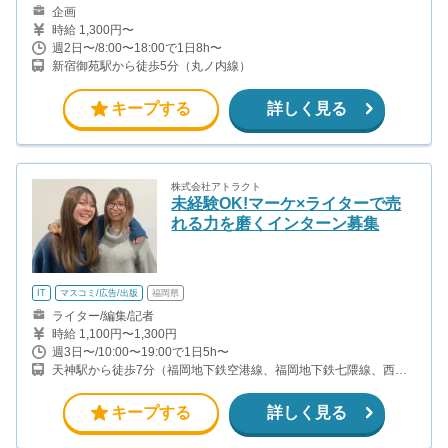
企画
時給 1,300円〜
週2日〜/8:00〜18:00で1日8h〜
新宿御苑駅から徒歩5分（丸ノ内線）
キープする
詳しく見る
株式会社アトラクト
未経験OK!マーケ×ライターで売
れる力を磨くインターン募集
IT
マスコミ/広告/出版
福岡県
ライター/編集/記者
時給 1,100円〜1,300円
週3日〜/10:00〜19:00で1日5h〜
天神駅から徒歩7分（福岡地下鉄空港線、福岡地下鉄七隈線、西鉄
天神大牟田線） 天神南駅から徒歩3分（七隈線） 薬院駅から徒歩8
分（七隈線、大牟田線） 渡辺通駅から徒歩8分（七隈線）
キープする
詳しく見る