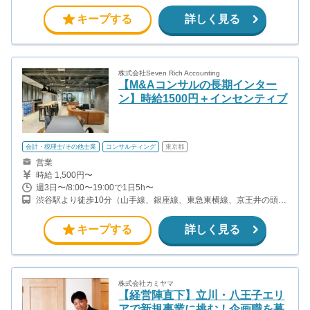
キープする
詳しく見る
株式会社Seven Rich Accounting
【M&Aコンサルの長期インター
ン】時給1500円＋インセンティブ
会計・税理士/その他士業
コンサルティング
東京都
営業
時給 1,500円〜
週3日〜/8:00〜19:00で1日5h〜
渋谷駅より徒歩10分（山手線、銀座線、東急東横線、京王井の頭線
ほか）
キープする
詳しく見る
株式会社カミヤマ
【経営陣直下】立川・八王子エリ
アで新規事業に挑む！企画職を募