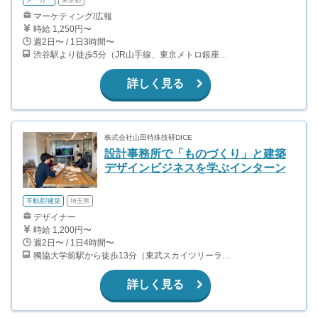
メーカー
東京都
マーケティング/広報
時給 1,250円〜
週2日〜 / 1日3時間〜
渋谷駅より徒歩5分（JR山手線、東京メトロ銀座・半蔵門・副都心線）
詳しく見る
株式会社山田特殊技研DICE
設計事務所で「ものづくり」と建築
デザインビジネスを学ぶインターン
不動産/建築
埼玉県
デザイナー
時給 1,200円〜
週2日〜 / 1日4時間〜
獨協大学前駅から徒歩13分（東武スカイツリーライン、東武伊勢崎線、東武日光線、鬼怒川線）
詳しく見る