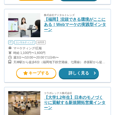
株式会社デジタルトレンズ
【福岡】没頭できる環境がここに
ある！Webマーケの実践型インタ
ーン
IT
コンサルティング
福岡県
マーケティング/広報
時給 1,100円〜1,600円
週3日〜/10:00〜20:00で1日4h〜
天神駅から徒歩6分（福岡地下鉄空港線、七隈線） 赤坂駅から徒歩
4分（福岡地下鉄空港線） 西鉄福岡（天神）駅から徒歩10分（西鉄
天神大牟田線）
キープする
詳しく見る
コラボレックス株式会社
【大学1.2年生】日本のモノづく
りに貢献する新規開拓営業インタ
ーン