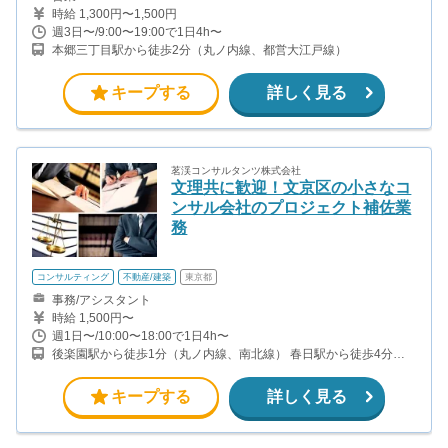
時給 1,300円〜1,500円
週3日〜/9:00〜19:00で1日4h〜
本郷三丁目駅から徒歩2分（丸ノ内線、都営大江戸線）
キープする
詳しく見る
茗渓コンサルタンツ株式会社
文理共に歓迎！文京区の小さなコ
ンサル会社のプロジェクト補佐業
務
コンサルティング
不動産/建築
東京都
事務/アシスタント
時給 1,500円〜
週1日〜/10:00〜18:00で1日4h〜
後楽園駅から徒歩1分（丸ノ内線、南北線） 春日駅から徒歩4分
（三田線、大江戸線） ※希望者は会社が判断した場合に全国各地。
(その際の旅費交通費は当社負担となります)
キープする
詳しく見る