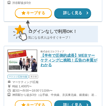
渋谷駅徒歩5分
キープする
詳しく見る
ログインなしで利用OK！
気になる求人は今すぐキープ！
株式会社ゴルフライブ
【半年で圧倒的成長】WEBマー
ケティングに挑戦！広告の本質が
わかる
マスコミ/広告/出版
東京都
マーケティング/広報
時給 1,400円〜
週3日〜/9:00〜18:00で1日6h〜
神田駅から徒歩3分（山手線、中央線、京浜東北線、銀座線） 岩本
町駅から徒歩4分（都営新宿線） 淡路町駅から徒歩8分（丸の内
線） 新御茶ノ水駅から徒歩12分（千代田線）
キープする
詳しく見る