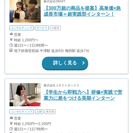
株式会社DRAFT
【300万超の商品を提案】高単価×急
成長市場＝超実践型インターン！
コンサルティング
サービス
大阪府
営業
時給 1,200円〜
週2日〜 / 1日3時間〜
地下鉄御堂筋線 中津駅 徒歩6分 梅田駅 徒歩7分
詳しく見る
株式会社コネクトボックス
【学生から即戦力へ】研修×実践で営
業力に差をつける長期インターン
コンサルティング
人材
東京都
営業
時給 1,250円〜2,100円
週2日〜 / 1日7時間〜