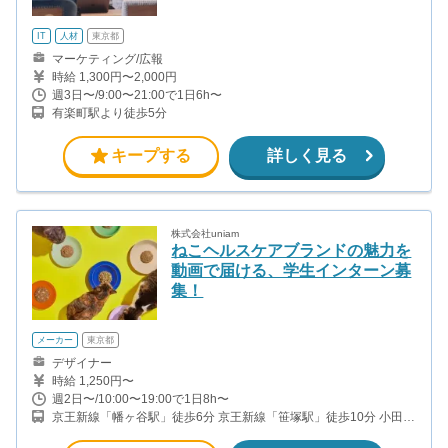
IT
人材
東京都
マーケティング/広報
時給 1,300円〜2,000円
週3日〜/9:00〜21:00で1日6h〜
有楽町駅より徒歩5分
キープする
詳しく見る
株式会社uniam
ねこヘルスケアブランドの魅力を
動画で届ける、学生インターン募
集！
メーカー
東京都
デザイナー
時給 1,250円〜
週2日〜/10:00〜19:00で1日8h〜
京王新線「幡ヶ谷駅」徒歩6分 京王新線「笹塚駅」徒歩10分 小田急
線・千代田線「代々木上原駅」徒歩15分