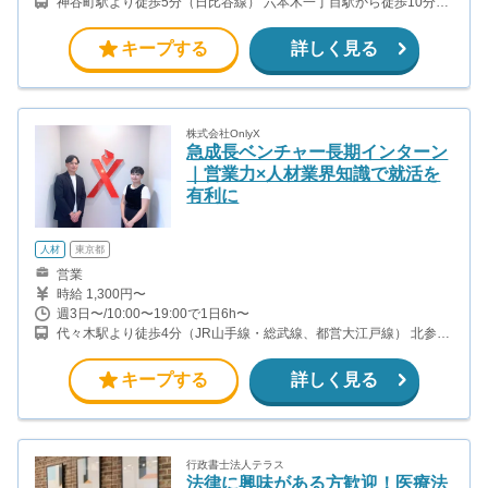
神谷町駅より徒歩5分（日比谷線） 六本木一丁目駅から徒歩10分
（都営大江戸線）
キープする
詳しく見る
株式会社OnlyX
急成長ベンチャー長期インターン
｜営業力×人材業界知識で就活を
有利に
人材
東京都
営業
時給 1,300円〜
週3日〜/10:00〜19:00で1日6h〜
代々木駅より徒歩4分（JR山手線・総武線、都営大江戸線） 北参道
駅より徒歩5分（東京メトロ副都心線）
キープする
詳しく見る
行政書士法人テラス
法律に興味がある方歓迎！医療法