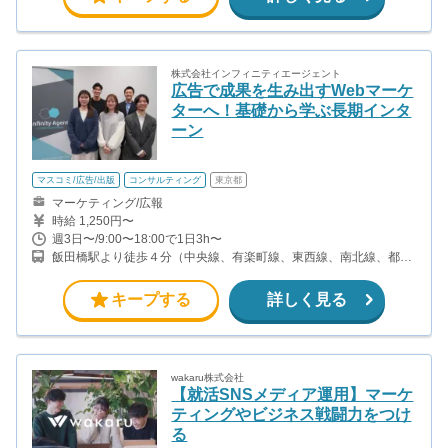
株式会社インフィニティエージェント
広告で成果を生み出すWebマーケ
ターへ！基礎から学ぶ長期インタ
ーン
マスコミ/広告/出版
コンサルティング
東京都
マーケティング/広報
時給 1,250円〜
週3日〜/9:00〜18:00で1日3h〜
飯田橋駅より徒歩４分（中央線、有楽町線、東西線、南北線、都営
大江戸線） 九段下駅より徒歩４分（東西線、半蔵門線、都営新宿
線） ◎飯田橋駅から徒歩4分の好立地で通勤もラクラクです♪
キープする
詳しく見る
wakaru株式会社
【就活SNSメディア運用】マーケ
ティングやビジネス戦闘力をつけ
る