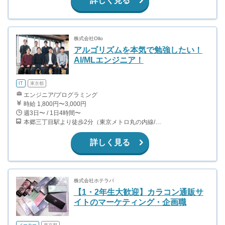
詳しく見る
株式会社Ollo
アルゴリズムを本気で勉強したい！
AI/MLエンジニア！
IT
東京都
エンジニア/プログラミング
時給 1,800円〜3,000円
週3日〜 / 1日4時間〜
本郷三丁目駅より徒歩2分（東京メトロ丸の内線/都営地下鉄大江戸線）
詳しく見る
株式会社ホテラバ
【1・2年生大歓迎】カラコン通販サ
イトのマーケティング・企画職