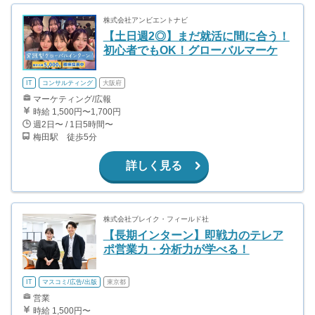
株式会社アンビエントナビ
【土日週2◎】まだ就活に間に合う！
初心者でもOK！グローバルマーケ
IT
コンサルティング
大阪府
マーケティング/広報
時給 1,500円〜1,700円
週2日〜 / 1日5時間〜
梅田駅 徒歩5分
詳しく見る
株式会社ブレイク・フィールド社
【長期インターン】即戦力のテレア
ポ営業力・分析力が学べる！
IT
マスコミ/広告/出版
東京都
営業
時給 1,500円〜