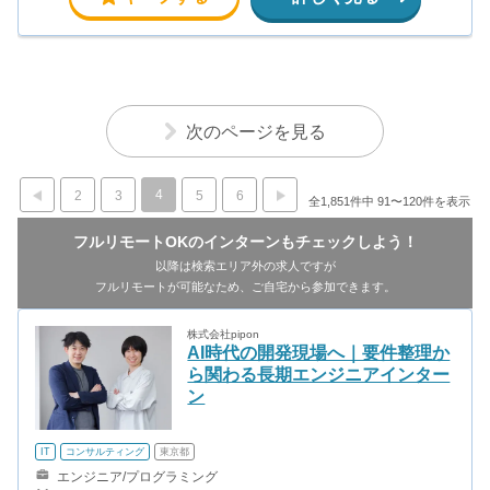
次のページを見る
4
2
3
5
6
全1,851件中 91〜120件を表示
フルリモートOKのインターンもチェックしよう！
以降は検索エリア外の求人ですが
フルリモートが可能なため、ご自宅から参加できます。
株式会社pipon
AI時代の開発現場へ｜要件整理か
ら関わる長期エンジニアインター
ン
IT
コンサルティング
東京都
エンジニア/プログラミング