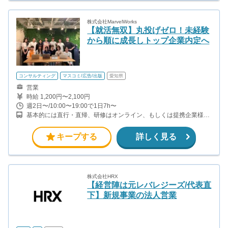
株式会社MarvelWorks
【就活無双】丸投げゼロ！未経験
から順に成長しトップ企業内定へ
コンサルティング
マスコミ/広告/出版
愛知県
営業
時給 1,200円〜2,100円
週2日〜/10:00〜19:00で1日7h〜
基本的には直行・直帰、研修はオンライン、もしくは提携企業様先
で行います。 【本社所在地】 東京都渋谷区神宮前六丁目２３番４
号桑野ビル２階 ※東海エリア（愛知/長野/岐阜/三重）での募集にな
キープする
詳しく見る
ります。
株式会社HRX
【経営陣は元レバレジーズ/代表直
下】新規事業の法人営業