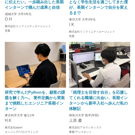
に伝えたい。一歩踏み出した長期
となく学生生活を過ごしてきた僕
インターンで掴んだ成果と自信
が、長期インターンで自分を変え
るまで
成城大学 大学3年生
O.H
東洋大学 大学3年生
I.K
株式会社インフィニティエージェント
営業
株式会社インフィニティエージェント
営業
研究で学んだPythonを、顧客の課
「税理士を目指す自分」を応援し
題を解く力へ。 要件定義から実装
てくれる職場に出会い、長期イン
まで挑戦したエンジニア長期イン
ターンから新卒入社へ歩んだ私の
ターン
体験記
東京科学大学 修士2年
神奈川大学 既卒(学部)
H.K
上原 慶
株式会社pipon
株式会社アカウンタックス
エンジニア/プログラミング
事務/アシスタント