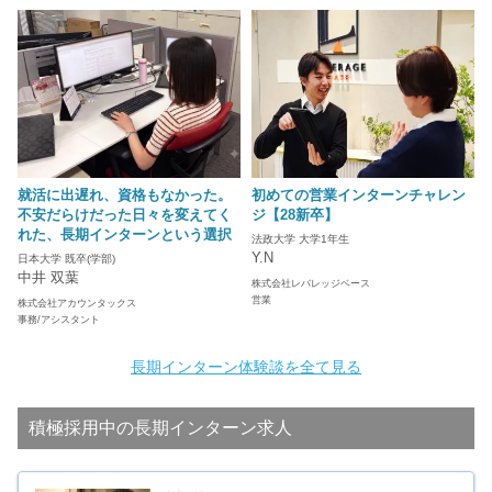
就活に出遅れ、資格もなかった。
初めての営業インターンチャレン
不安だらけだった日々を変えてく
ジ【28新卒】
れた、長期インターンという選択
法政大学 大学1年生
Y.N
日本大学 既卒(学部)
中井 双葉
株式会社レバレッジベース
営業
株式会社アカウンタックス
事務/アシスタント
長期インターン体験談を全て見る
積極採用中の長期インターン求人