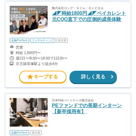
株式会社ロング・タイム・キャピタル
◢◤時給1800円◢◤ベイカレント
元COO直下での圧倒的成長体験
金融/FinTech
コンサルティング
東京都
営業
時給 1,800円〜
週2日〜/9:00〜18:00で1日3h〜
京王線笹塚駅より徒歩4分
キープする
詳しく見る
日本PMIパートナーズ株式会社
PEファンドでの長期インターン
【新卒採用有】
金融/FinTech
東京都