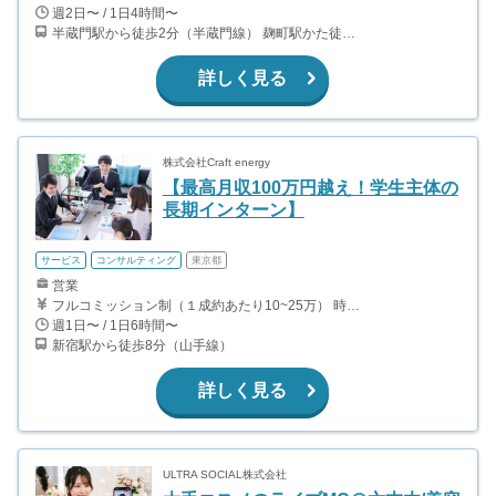
週2日〜 / 1日4時間〜
半蔵門駅から徒歩2分（半蔵門線） 麹町駅かた徒歩10分（有楽町線）
詳しく見る
株式会社Craft energy
【最高月収100万円越え！学生主体の
長期インターン】
サービス
コンサルティング
東京都
営業
フルコミッション制（１成約あたり10~25万） 時給換算で（2000円〜2500円）程度が目安となります。 月100万を稼ぐ学生多数在籍しています。 ■収入例 〇入社1か月目（早稲田大学2年生） 役職：アポインター 月間1契約×10万円＝10万円 ＋交通費 〇入社3か月目（明治大学2年生） 役職：アポインター 月間2契約×13万円＝26万円 ＋交通費 〇入社6か月目（慶應義塾大学3年生） 役職：アポインター 月間5契約×15万円＝75万円 ＋交通費 〇入社15か月目（東京大学3年生） 役職：クローザー 月間3契約×25万=75万円 ＋交通費 交通費支給あり
週1日〜 / 1日6時間〜
新宿駅から徒歩8分（山手線）
詳しく見る
ULTRA SOCIAL株式会社