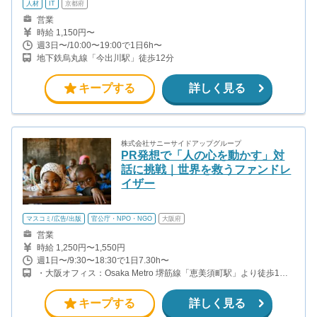
人材
IT
京都府
営業
時給 1,150円〜
週3日〜/10:00〜19:00で1日6h〜
地下鉄烏丸線「今出川駅」徒歩12分
キープする
詳しく見る
株式会社サニーサイドアップグループ
PR発想で「人の心を動かす」対
話に挑戦｜世界を救うファンドレ
イザー
マスコミ/広告/出版
官公庁・NPO・NGO
大阪府
営業
時給 1,250円〜1,550円
週1日〜/9:30〜18:30で1日7.30h〜
・大阪オフィス：Osaka Metro 堺筋線「恵美須町駅」より徒歩1分
※実際の勤務地とは異なります。 ・実際の勤務地について 自宅
の最寄り駅から90分以内の駅前やショッピングセンター等
キープする
詳しく見る