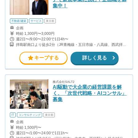
集中！
不動産/建築
サービス
東京都
企画
時給 1,300円〜3,000円
週2日〜/9:00〜22:00で1日4h〜
拝島駅南口より徒歩2分（JR青梅線・五日市線・八高線、西武拝島
線）
キープする
詳しく見る
株式会社SALT2
AI駆動で大企業の経営課題を解
く、「次世代戦略・AIコンサル」
募集
IT
コンサルティング
東京都
企画
時給 1,500円〜
週2日〜/1:00〜24:00で1日1h〜