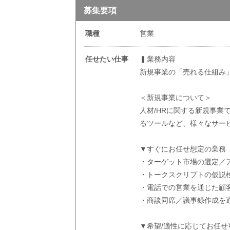
募集要項
職種
営業
任せたい仕事
▍業務内容
新規事業の「売れる仕組み
＜新規事業について＞
人材/HRに関する新規事
るツールなど、様々なサー
▼すぐにお任せ想定の業務
・ターゲット市場の選定／
・トークスクリプトの仮説検
・電話での営業を通じた顧
・商談同席／議事録作成を
▼希望/適性に応じてお任せ