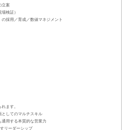
の立案
現場検証）
）の採用／育成／数値マネジメント
られます。
画としてのマルチスキル
も通用する本質的な営業力
かすリーダーシップ