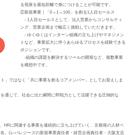
る視座を最短距離で身につけることが可能です。
②新規事業｜「0→1→100」を創る1人目セールス
- 1人目セールスとして、法人営業からコンサルティ
ング、営業企画まで幅広く挑戦していただきます。
- ゆくゆくはインターン組織の立ち上げやマネジメン
トなど、事業拡大に伴うあらゆるプロセスを経験できる
ポジションです。
-組織の課題を解決するツールの開発など、複数事業
を構想中です。
ント」ではなく「共に事業を創るコアメンバー」としてお迎えしま
験を通じて、社会に出た瞬間に即戦力として活躍できる圧倒的な
ションに、HRに関連する事業を連続的に立ち上げていく、京都発の人材ベ
3名。(レバレジーズの新規事業責任者・経営企画責任者・大阪支店