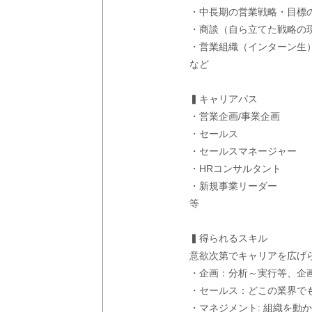
・中長期の営業戦略・目標
・商談（自ら立てた戦略の
・営業組織（インターン生
など
▍キャリアパス
・営業企画/事業企画
・セールス
・セールスマネージャー
・HRコンサルタント
・新規事業リーダー
等
▍得られるスキル
意欲次第でキャリアを広げ
・企画：分析～実行等、企
・セールス：どこの業界で
・マネジメント: 組織を動