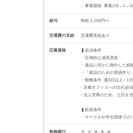
・事業開発: 事業の0→1→1
給与
時給 1,150円〜
交通費の支給
交通費支給あり
応募資格
▍必須条件
・圧倒的な成長意欲
・過去に何かに熱中した経
・「就活のための実績作り
・勤務条件: 週3日以上 / 1
- 京都オフィスへの出社必
- 法人営業のため、土日を
▍歓迎条件
・サークルや学生団体での
勤務曜日
月, 火, 水, 木, 金,