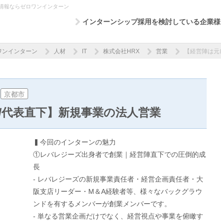
集情報ならゼロワンインターン
インターンシップ採用を検討している企業様
ワンインターン
人材
IT
株式会社HRX
営業
【経営陣は元
京都市
/代表直下】新規事業の法人営業
▍今回のインターンの魅力
①レバレジーズ出身者で創業｜経営陣直下での圧倒的成
長
- レバレジーズの新規事業責任者・経営企画責任者・大
阪支店リーダー・M＆A経験者等、様々なバックグラウ
ンドを有するメンバーが創業メンバーです。
- 単なる営業企画だけでなく、経営視点や事業を俯瞰す