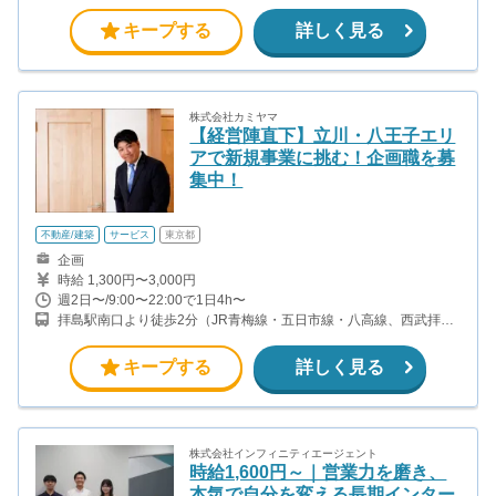
五反田駅から徒歩5分(山手線、都営浅草線、東急池上線) 大崎広小
路駅から徒歩2分(東急池上線)
キープする
詳しく見る
株式会社カミヤマ
【経営陣直下】立川・八王子エリ
アで新規事業に挑む！企画職を募
集中！
不動産/建築
サービス
東京都
企画
時給 1,300円〜3,000円
週2日〜/9:00〜22:00で1日4h〜
拝島駅南口より徒歩2分（JR青梅線・五日市線・八高線、西武拝島
線）
キープする
詳しく見る
株式会社インフィニティエージェント
時給1,600円～｜営業力を磨き、
本気で自分を変える長期インター