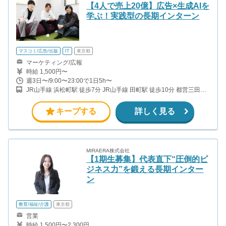
【4人で売上20億】広告×生成AIを
学ぶ！実践型の長期インターン
マスコミ/広告/出版
IT
東京都
マーケティング/広報
時給 1,500円〜
週3日〜/9:00〜23:00で1日5h〜
JR山手線 浜松町駅 徒歩7分 JR山手線 田町駅 徒歩10分 都営三田線
芝公園駅 徒歩3分 都営大江戸線 大門駅 徒歩6分 都営三田線 三田駅
徒歩7分
キープする
詳しく見る
MIRAERA株式会社
【1期生募集】代表直下“圧倒的ビ
ジネス力”を鍛える長期インター
ン
教育/福祉/介護
東京都
営業
時給 1,500円〜2,300円