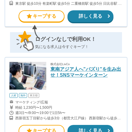
東京駅 徒歩10分 有楽町駅 徒歩5分 二重橋前駅 徒歩5分 日比谷駅 徒
歩5分
キープする
詳しく見る
ログインなしで利用OK！
気になる求人は今すぐキープ！
株式会社LivCo
東南アジア人へ"バズり"を生み出
せ！SNSマーケインターン
人材
海外
東京都
マーケティング/広報
時給 1,230円〜1,500円
週3日〜/9:00〜19:00で1日5h〜
西新宿五丁目駅から徒歩3分（都営大江戸線） 西新宿駅から徒歩8
分（丸の内線）
キープする
詳しく見る