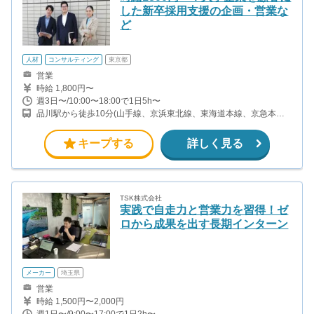
した新卒採用支援の企画・営業な
ど
人材
コンサルティング
東京都
営業
時給 1,800円〜
週3日〜/10:00〜18:00で1日5h〜
品川駅から徒歩10分(山手線、京浜東北線、東海道本線、京急本線
ほか) 天王洲アイル駅から徒歩12分
キープする
詳しく見る
TSK株式会社
実践で自走力と営業力を習得！ゼ
ロから成果を出す長期インターン
メーカー
埼玉県
営業
時給 1,500円〜2,000円
週1日〜/9:00〜17:00で1日2h〜