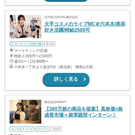
ULTRA SOCIAL株式会社
大手コスメのライブMC＠六本木/美容
好き活躍/時給2500可
IT
マスコミ/広告/出版
東京都
マーケティング/広報
時給 2,000円〜2,500円
週3日〜 / 1日3時間〜
六本木一丁目より徒歩5分（南北線） 溜池山王駅より徒歩10分（銀座線） 六本木駅より徒歩12分（日比谷線）
詳しく見る
株式会社DRAFT
【300万超の商品を提案】高単価×急
成長市場＝超実践型インターン！
コンサルティング
サービス
大阪府