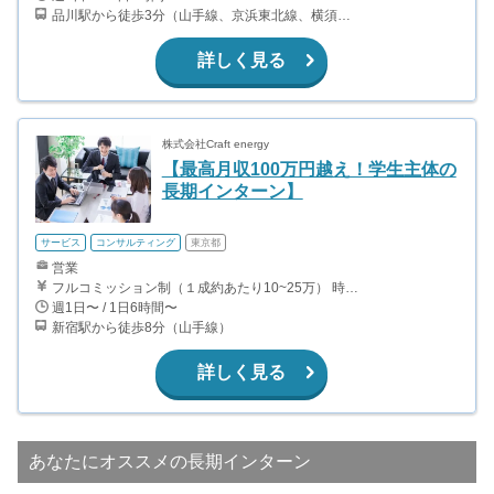
品川駅から徒歩3分（山手線、京浜東北線、横須賀線、上野東京ライン、ほか） 上大岡駅～都内の送迎なので、横浜付近在住が望ましいです。
詳しく見る
株式会社Craft energy
【最高月収100万円越え！学生主体の
長期インターン】
サービス
コンサルティング
東京都
営業
フルコミッション制（１成約あたり10~25万） 時給換算で（2000円〜2500円）程度が目安となります。 月100万を稼ぐ学生多数在籍しています。 ■収入例 〇入社1か月目（早稲田大学2年生） 役職：アポインター 月間1契約×10万円＝10万円 ＋交通費 〇入社3か月目（明治大学2年生） 役職：アポインター 月間2契約×13万円＝26万円 ＋交通費 〇入社6か月目（慶應義塾大学3年生） 役職：アポインター 月間5契約×15万円＝75万円 ＋交通費 〇入社15か月目（東京大学3年生） 役職：クローザー 月間3契約×25万=75万円 ＋交通費 交通費支給あり
週1日〜 / 1日6時間〜
新宿駅から徒歩8分（山手線）
詳しく見る
あなたにオススメの長期インターン