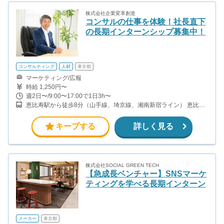
株式会社企業変革創造
コンサルの仕事を体験！社長直下
の長期インターンシップ募集中！
コンサルティング
人材
東京都
マーケティング/広報
時給 1,250円〜
週2日〜/9:00〜17:00で1日3h〜
恵比寿駅から徒歩8分（山手線、埼京線、湘南新宿ライン） 恵比寿
駅から徒歩10分（日比谷線）
キープする
詳しく見る
株式会社SOCIAL GREEN TECH
【急成長ベンチャー】SNSマーケ
ティングを学べる長期インターン
メーカー
東京都