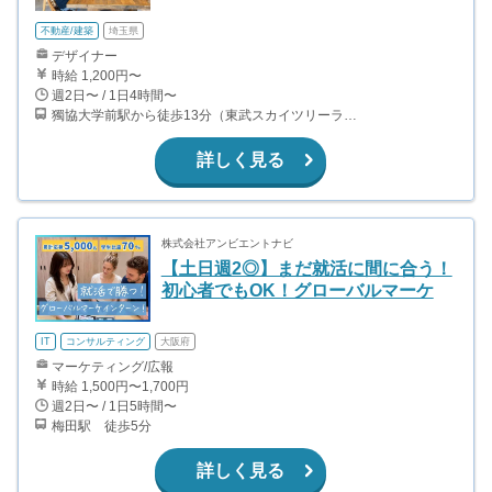
不動産/建築
埼玉県
デザイナー
時給 1,200円〜
週2日〜 / 1日4時間〜
獨協大学前駅から徒歩13分（東武スカイツリーライン、東武伊勢崎線、東武日光線、鬼怒川線）
詳しく見る
株式会社アンビエントナビ
【土日週2◎】まだ就活に間に合う！
初心者でもOK！グローバルマーケ
IT
コンサルティング
大阪府
マーケティング/広報
時給 1,500円〜1,700円
週2日〜 / 1日5時間〜
梅田駅 徒歩5分
詳しく見る