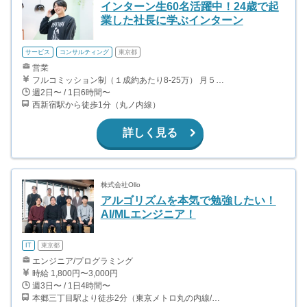
インターン生60名活躍中！24歳で起
業した社長に学ぶインターン
サービス
コンサルティング
東京都
営業
フルコミッション制（１成約あたり8-25万） 月５０万以上稼ぐインターン生も多数います！ ■収入例 ○入社１ヶ月目（明治大学2年生） 役職：アポインター 月間１契約×８万円＝８万円 ＋交通費 ○入社３ヶ月目（東京大学２年生） 役職：アポインター（ランク：ブロンズ） 月間３契約×10万円＝30万円 ＋交通費 ○入社６ヶ月目（早稲田大学３年生） 役職：アポインター（ランク：シルバー） 月間５契約×12万円＝60万円 ＋交通費 ○入社15ヶ月目（慶應大学３年生） 役職：クローザー 月間３契約×25万＝75万円 ＋交通費
週2日〜 / 1日6時間〜
西新宿駅から徒歩1分（丸ノ内線）
詳しく見る
株式会社Ollo
アルゴリズムを本気で勉強したい！
AI/MLエンジニア！
IT
東京都
エンジニア/プログラミング
時給 1,800円〜3,000円
週3日〜 / 1日4時間〜
本郷三丁目駅より徒歩2分（東京メトロ丸の内線/都営地下鉄大江戸線）