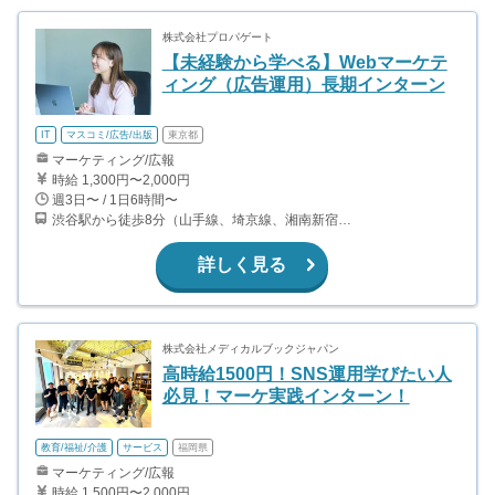
株式会社プロパゲート
【未経験から学べる】Webマーケテ
ィング（広告運用）長期インターン
IT
マスコミ/広告/出版
東京都
マーケティング/広報
時給 1,300円〜2,000円
週3日〜 / 1日6時間〜
渋谷駅から徒歩8分（山手線、埼京線、湘南新宿ライン、銀座線、他） 表参道駅から徒歩9分（銀座線、半蔵門線、千代田線）
詳しく見る
株式会社メディカルブックジャパン
高時給1500円！SNS運用学びたい人
必見！マーケ実践インターン！
教育/福祉/介護
サービス
福岡県
マーケティング/広報
時給 1,500円〜2,000円