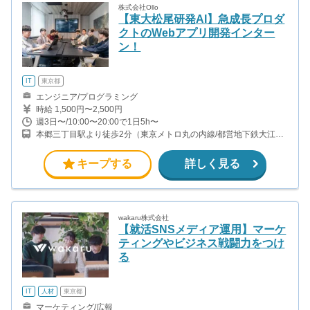
株式会社Ollo
【東大松尾研発AI】急成長プロダ
クトのWebアプリ開発インター
ン！
IT
東京都
エンジニア/プログラミング
時給 1,500円〜2,500円
週3日〜/10:00〜20:00で1日5h〜
本郷三丁目駅より徒歩2分（東京メトロ丸の内線/都営地下鉄大江戸
線）
キープする
詳しく見る
wakaru株式会社
【就活SNSメディア運用】マーケ
ティングやビジネス戦闘力をつけ
る
IT
人材
東京都
マーケティング/広報