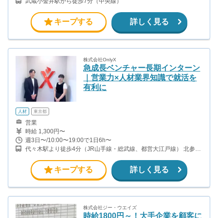
武蔵小金井駅から徒歩7分（中央線）
キープする
詳しく見る
株式会社OnlyX
急成長ベンチャー長期インターン
｜営業力×人材業界知識で就活を
有利に
人材
東京都
営業
時給 1,300円〜
週3日〜/10:00〜19:00で1日6h〜
代々木駅より徒歩4分（JR山手線・総武線、都営大江戸線） 北参道
駅より徒歩5分（東京メトロ副都心線）
キープする
詳しく見る
株式会社ジー・ウエイズ
時給1800円～！大手企業を顧客に