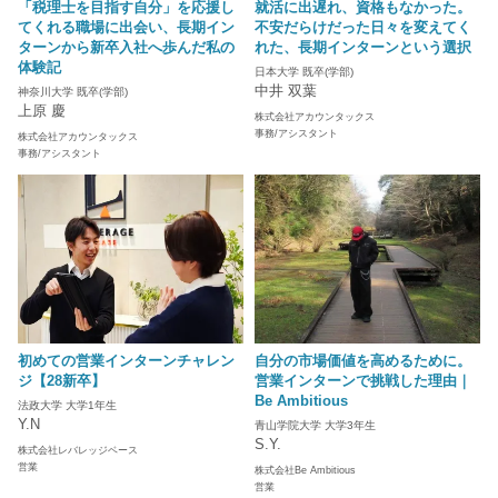
「税理士を目指す自分」を応援し
就活に出遅れ、資格もなかった。
てくれる職場に出会い、長期イン
不安だらけだった日々を変えてく
ターンから新卒入社へ歩んだ私の
れた、長期インターンという選択
体験記
日本大学 既卒(学部)
中井 双葉
神奈川大学 既卒(学部)
上原 慶
株式会社アカウンタックス
事務/アシスタント
株式会社アカウンタックス
事務/アシスタント
初めての営業インターンチャレン
自分の市場価値を高めるために。
ジ【28新卒】
営業インターンで挑戦した理由｜
Be Ambitious
法政大学 大学1年生
Y.N
青山学院大学 大学3年生
S.Y.
株式会社レバレッジベース
営業
株式会社Be Ambitious
営業