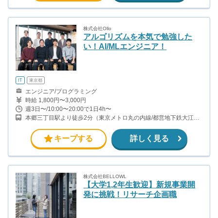
株式会社Ollo
アルゴリズムを本気で勉強した
い！AI/MLエンジニア！
IT
東京都
エンジニア/プログラミング
時給 1,800円〜3,000円
週3日〜/10:00〜20:00で1日4h〜
本郷三丁目駅より徒歩2分（東京メトロ丸の内線/都営地下鉄大江戸
線）
キープする
詳しく見る
株式会社BELLOWL
【大学1,2年生歓迎】新規事業開
発に挑戦！リサーチ企画職