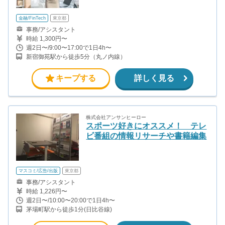
金融/FinTech
東京都
事務/アシスタント
時給 1,300円〜
週2日〜/9:00〜17:00で1日4h〜
新宿御苑駅から徒歩5分（丸ノ内線）
キープする
詳しく見る
株式会社アンサンヒーロー
スポーツ好きにオススメ！ テレ
ビ番組の情報リサーチや書籍編集
マスコミ/広告/出版
東京都
事務/アシスタント
時給 1,226円〜
週2日〜/10:00〜20:00で1日4h〜
茅場町駅から徒歩1分(日比谷線)