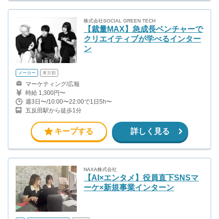
株式会社SOCIAL GREEN TECH
【裁量MAX】急成長ベンチャーで
クリエイティブが学べるインター
ン
メーカー
東京都
マーケティング/広報
時給 1,300円〜
週3日〜/10:00〜22:00で1日5h〜
五反田駅から徒歩1分
キープする
詳しく見る
NAXA株式会社
【AI×エンタメ】役員直下SNSマ
ーケ×新規事業インターン