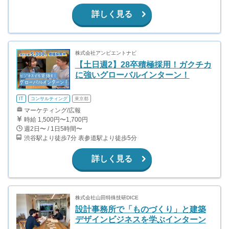
詳しく見る
株式会社アンビエントナビ
【土日週2】28卒積極採用！ガクチカ
に強いグローバルインターン！
IT
コンサルティング
東京都
マーケティング/広報
時給 1,500円〜1,700円
週2日〜 / 1日5時間〜
渋谷駅より徒歩7分 表参道駅より徒歩5分
詳しく見る
株式会社山田特殊技研DICE
設計事務所で「ものづくり」と建築
デザインビジネスを学ぶインターン