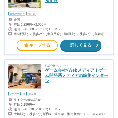
探す旅
金融/FinTech
東京都
企画
時給 1,226円〜2,000円
週3日〜/10:00〜17:00で1日6h〜
半蔵門駅から徒歩2分（半蔵門線） 麹町駅から徒歩7分（有楽町
線）
キープする
詳しく見る
株式会社ヒストリア
ゲーム会社×Webメディア！ゲー
ム開発系メディアの編集インター
ン
メーカー
IT
東京都
ライター/編集/記者
時給 1,250円〜
週3日〜/10:30〜19:30で1日5h〜
大崎駅から徒歩6分(山手線、埼京線、湘南新宿ライン、りんかい線)