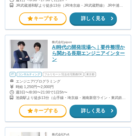
JR武蔵浦和駅より徒歩13分（JR埼京線・JR武蔵野線） JR中浦和
駅より徒歩12分（JR埼京線） JR浦和駅より徒歩15分またはバス５
分（JR京浜東北線・JR高崎線・JR湘南新宿ライン）
キープする
詳しく見る
株式会社pipon
AI時代の開発現場へ｜要件整理か
ら関わる長期エンジニアインター
ン
IT
コンサルティング
フルリモート/完全在宅勤務OK
東京都
エンジニア/プログラミング
時給 1,250円〜2,000円
週3日〜/8:00〜21:00で1日5h〜
池袋駅より徒歩13分（山手線・埼京線・湘南新宿ライン・東武鉄道
・西武鉄道・東京メトロ）
キープする
詳しく見る
株式会社Full.