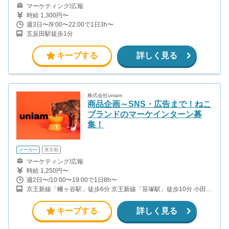
マーケティング/広報
時給 1,300円〜
週3日〜/9:00〜22:00で1日3h〜
五反田駅徒歩1分
キープする
詳しく見る
株式会社uniam
商品企画～SNS・広告まで！ねこ
ブランドのマーケインターン募
集！
メーカー
東京都
マーケティング/広報
時給 1,250円〜
週2日〜/10:00〜19:00で1日8h〜
京王新線「幡ヶ谷駅」徒歩6分 京王新線「笹塚駅」徒歩10分 小田急
線・千代田線「代々木上原駅」徒歩15分
キープする
詳しく見る