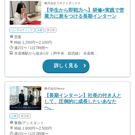
株式会社コネクトボックス
【学生から即戦力へ】研修×実践で営
業力に差をつける長期インターン
コンサルティング
人材
東京都
営業
時給 1,250円〜2,100円
週2日〜 / 1日7時間〜
水道橋駅から徒歩1分（JR中央、総武線） 水道橋駅から徒歩6分（都営三田線）
詳しく見る
株式会社Nexor
【長期インターン】社長の付き人と
して、圧倒的に成長したいあなた
へ。
人材
東京都
事務/アシスタント
時給 1,800円〜2,500円
週2日〜 / 1日7時間〜