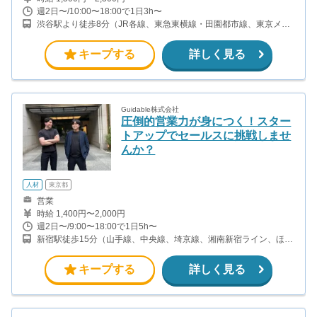
週2日〜/10:00〜18:00で1日3h〜
渋谷駅より徒歩8分（JR各線、東急東横線・田園都市線、東京メト
ロ半蔵門線・副都心線） 恵比寿駅より徒歩9分（JR山手線、東京メ
トロ日比谷線）
キープする
詳しく見る
Guidable株式会社
圧倒的営業力が身につく！スター
トアップでセールスに挑戦しませ
んか？
人材
東京都
営業
時給 1,400円〜2,000円
週2日〜/9:00〜18:00で1日5h〜
新宿駅徒歩15分（山手線、中央線、埼京線、湘南新宿ライン、ほ
か） 都庁前駅から徒歩9分(都営大江戸線) 初台駅から徒歩10分(都営
新宿線、京王新線)
キープする
詳しく見る