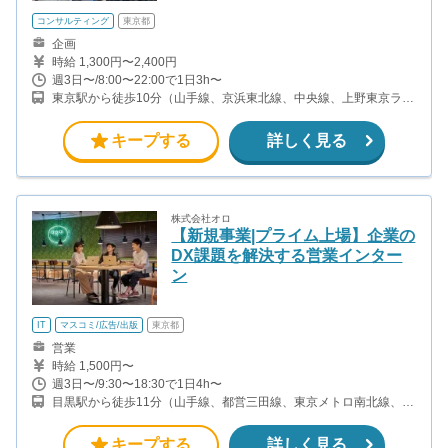
コンサルティング
東京都
企画
時給 1,300円〜2,400円
週3日〜/8:00〜22:00で1日3h〜
東京駅から徒歩10分（山手線、京浜東北線、中央線、上野東京ライ
ン、他） 日本橋駅から徒歩10分（銀座線、東西線、浅草線） 京橋
駅から徒歩3分（銀座線） 宝町駅から徒歩8分（浅草線）
キープする
詳しく見る
株式会社オロ
【新規事業|プライム上場】企業の
DX課題を解決する営業インター
ン
IT
マスコミ/広告/出版
東京都
営業
時給 1,500円〜
週3日〜/9:30〜18:30で1日4h〜
目黒駅から徒歩11分（山手線、都営三田線、東京メトロ南北線、東
急目黒線）
キープする
詳しく見る