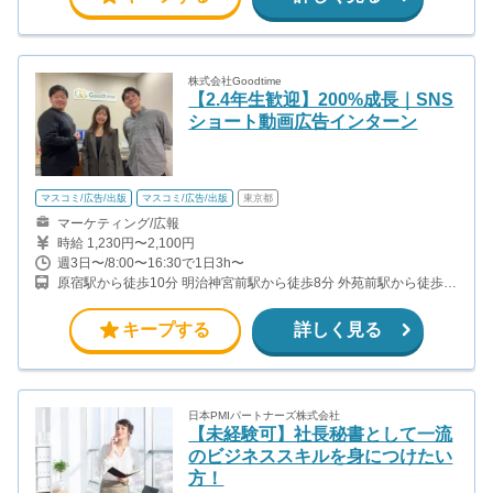
株式会社Goodtime
【2.4年生歓迎】200%成長｜SNS
ショート動画広告インターン
マスコミ/広告/出版
マスコミ/広告/出版
東京都
マーケティング/広報
時給 1,230円〜2,100円
週3日〜/8:00〜16:30で1日3h〜
原宿駅から徒歩10分 明治神宮前駅から徒歩8分 外苑前駅から徒歩9
分
キープする
詳しく見る
日本PMIパートナーズ株式会社
【未経験可】社長秘書として一流
のビジネススキルを身につけたい
方！