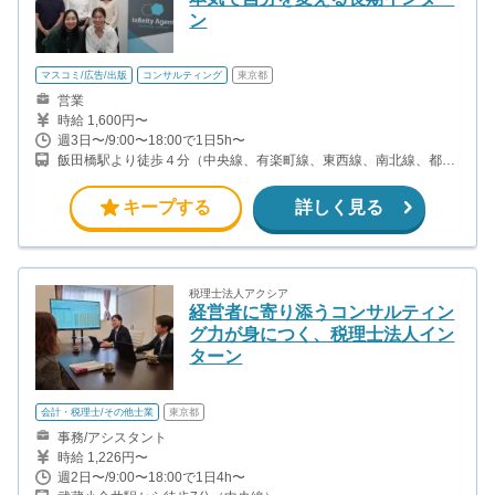
ン
マスコミ/広告/出版
コンサルティング
東京都
営業
時給 1,600円〜
週3日〜/9:00〜18:00で1日5h〜
飯田橋駅より徒歩４分（中央線、有楽町線、東西線、南北線、都営
大江戸線） 九段下駅より徒歩４分（東西線、半蔵門線、都営新宿
線） ◎飯田橋駅から徒歩4分の好立地で通勤もラクラクです♪
キープする
詳しく見る
税理士法人アクシア
経営者に寄り添うコンサルティン
グ力が身につく、税理士法人イン
ターン
会計・税理士/その他士業
東京都
事務/アシスタント
時給 1,226円〜
週2日〜/9:00〜18:00で1日4h〜