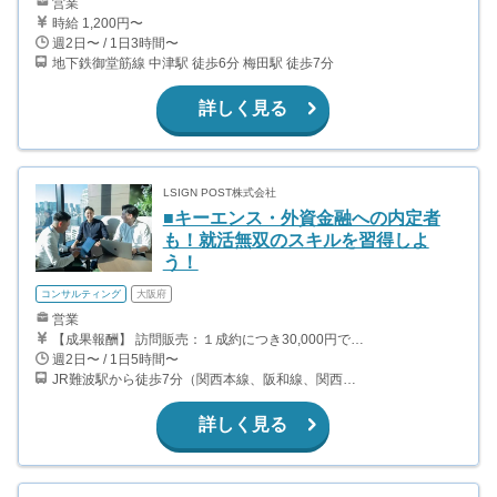
営業
時給 1,200円〜
週2日〜 / 1日3時間〜
地下鉄御堂筋線 中津駅 徒歩6分 梅田駅 徒歩7分
詳しく見る
LSIGN POST株式会社
■キーエンス・外資金融への内定者
も！就活無双のスキルを習得しよ
う！
コンサルティング
大阪府
営業
【成果報酬】 訪問販売：１成約につき30,000円です。 例えば、光インターネットの成約であれば、平均的に2.5日で1件の契約が見込めます。（12,000円/1日6時間稼働） ＜月収例＞月に100万以上稼ぐ方もいます！ ・月5件成約：150,000円 ・月15件成約：450,000円 ・月30成約：900,000円➕マネジメントインセンティブ300,000円 合計1,200,000円 時給換算で2,000円程度が、平均的なインターン生の報酬となっています。
週2日〜 / 1日5時間〜
JR難波駅から徒歩7分（関西本線、阪和線、関西空港線） 大阪難波駅から徒歩13分（近鉄奈良線、阪神なんば線） 桜川駅から徒歩4分（大阪メトロ千日前線、阪神なんば線）
詳しく見る