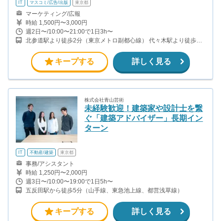
IT
マスコミ/広告/出版
東京都
マーケティング/広報
時給 1,500円〜3,000円
週2日〜/10:00〜21:00で1日3h〜
北参道駅より徒歩2分（東京メトロ副都心線） 代々木駅より徒歩8
分（JR山手線） 千駄ケ谷駅より徒歩11分（JR中央・総武線）
キープする
詳しく見る
株式会社青山芸術
未経験歓迎！建築家や設計士を繋
ぐ「建築アドバイザー」長期イン
ターン
IT
不動産/建築
東京都
事務/アシスタント
時給 1,250円〜2,000円
週3日〜/10:00〜19:00で1日5h〜
五反田駅から徒歩5分（山手線、東急池上線、都営浅草線）
キープする
詳しく見る