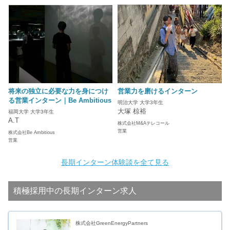
将来の独立に必要な力を身につけ
営業力を磨けるインターン
る営業インターン｜Be Ambitious
明治大学 大学3年生
大塚 椋裕
福岡大学 大学3年生
A.T
株式会社M&Aテレコール
営業
株式会社Be Ambitious
営業
長期インターン体験談を全て見る
積極採用中の長期インターン求人
株式会社GreenEnergyPartners