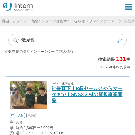
長期インターン・有給インターン募集サイトならゼロワンインターン
少数精
少数精鋭
少数精鋭の長期インターンシップ求人情報
131
検索結果
件
31〜60件を表示中
wakaru株式会社
社長直下｜toBセールスからマー
ケまで｜SNS×人材の新規事業開
発
IT
人材
東京都
営業
時給 1,300円〜2,000円
週3日〜/9:00〜20:00で1日6h〜