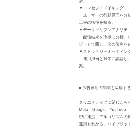
渉。
▼コンセプトメイキング
ユーザーの行動原理を分析
工程の指揮を執る。
▼データドリブンアナリテ
配信結果を冷徹に分析。な
ピードで回し、次の勝利を
▼ストラテジーミーティン
運用担当と対等に議論し、
案。
■ 広告運用の知識も吸収す
クリエイティブに閉じこも
Meta、Google、You
密に連携。アルゴリズムの
運用もわかる」ハイブリッ