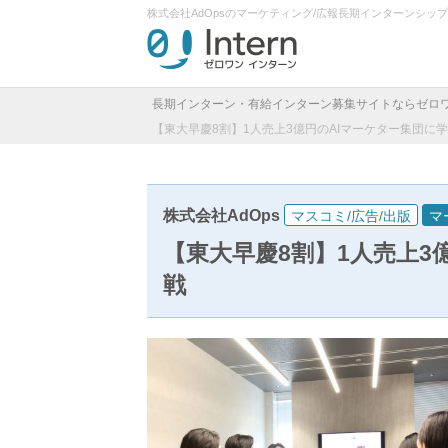
株式会社AdOpsのマーケティング/広報長期インターンシ
長期インターン・有給インターン募集サイトならゼロ
【東大早慶8割】1人売上3億円のAIマーケター集団に
株式会社AdOps
マスコミ/広告/出版
マ
【東大早慶8割】1人売上3
戦