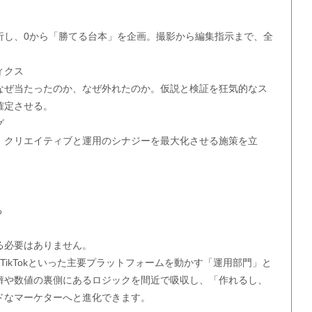
し、0から「勝てる台本」を企画。撮影から編集指示まで、全
ィクス
ぜ当たったのか、なぜ外れたのか。仮説と検証を狂気的なス
確定させる。
グ
クリエイティブと運用のシナジーを最大化させる施策を立
る
る必要はありません。
Tube、TikTokといった主要プラットフォームを動かす「運用部門」と
癖や数値の裏側にあるロジックを間近で吸収し、「作れるし、
ドなマーケターへと進化できます。