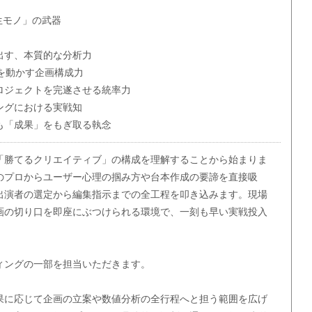
生モノ」の武器
出す、本質的な分析力
を動かす企画構成力
ロジェクトを完遂させる統率力
ングにおける実戦知
も「成果」をもぎ取る執念
「勝てるクリエイティブ」の構成を理解することから始まりま
のプロからユーザー心理の掴み方や台本作成の要諦を直接吸
出演者の選定から編集指示までの全工程を叩き込みます。現場
画の切り口を即座にぶつけられる環境で、一刻も早い実戦投入
ィングの一部を担当いただきます。
果に応じて企画の立案や数値分析の全行程へと担う範囲を広げ