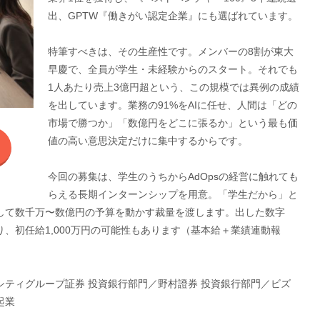
出、GPTW『働きがい認定企業』にも選ばれています。
特筆すべきは、その生産性です。メンバーの8割が東大
早慶で、全員が学生・未経験からのスタート。それでも
1人あたり売上3億円超という、この規模では異例の成績
を出しています。業務の91%をAIに任せ、人間は「どの
市場で勝つか」「数億円をどこに張るか」という最も価
値の高い意思決定だけに集中するからです。
今回の募集は、学生のうちからAdOpsの経営に触れても
らえる長期インターンシップを用意。「学生だから」と
して数千万〜数億円の予算を動かす裁量を渡します。出した数字
、初任給1,000万円の可能性もあります（基本給＋業績連動報
ティグループ証券 投資銀行部門／野村證券 投資銀行部門／ビズ
起業