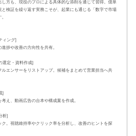
出し方も、現役のプロによる具体的な添削を通じて習得。億単
説と検証を繰り返す実務こそが、起業にも通じる「数字で市場
す。
】
ティング]
の進捗や改善の方向性を共有。
ーの選定・資料作成]
フルエンサーをリストアップ。候補をまとめて営業担当へ共
成]
を考え、動画広告の台本や構成案を作成。
分析]
ック。視聴維持率やクリック率を分析し、改善のヒントを探