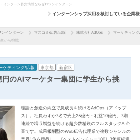
ップ・インターン募集情報ならゼロワンインターン
インターンシップ採用を検討している企業様
ワンインターン
マスコミ/広告/出版
株式会社AdOps
マーケティング
学生から挑戦
ーケティング/広報
東京都
新宿区
億円のAIマーケター集団に学生から挑
理論と創造の両立で急成長を続けるAdOps（アドップ
ス）。社員わずか7名で売上25億円・利益10億円、7期
連続で増収増益を続ける超少数精鋭のフルスタックAI企
業です。成果報酬型のWeb広告代理業で複数ジャンルの
業界1位を獲得し、《ベストベンチャー100》3年連続選