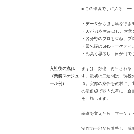
■ この環境で手に入る「一
・データから勝ち筋を導き
・0から1を生み出し、大衆
・各分野のプロを束ね、プ
・最先端のSNSマーケティ
・泥臭く思考し、何が何で
入社後の流れ
まずは、数億回再生される
（業務スケジュ
す。最初の二週間は、現役
ール例）
収。実際の案件を教材に、
の最前線で戦う先輩に、企
を目指します。
基礎を覚えたら、マーケテ
制作の一部から着手し、成