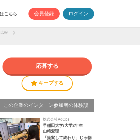
会員登録
ログイン
はこちら
/広報
応募する
キープする
この企業のインターン参加者の体験談
株式会社AdOps
早稲田大学/大学2年生
山﨑愛理
「提案して終わり」じゃ物