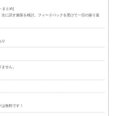
・まとめ]
、次に試す施策を検討。フィードバックを受けて一日の振り返
あり
りません。
クは無料です！