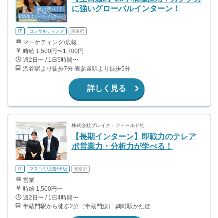
に強いグローバルインターン！
IT
コンサルティング
東京都
マーケティング/広報
時給 1,500円〜1,700円
週2日〜 / 1日5時間〜
渋谷駅より徒歩7分 表参道駅より徒歩5分
詳しく見る
株式会社ブレイク・フィールド社
【長期インターン】即戦力のテレア
ポ営業力・分析力が学べる！
IT
マスコミ/広告/出版
東京都
営業
時給 1,500円〜
週2日〜 / 1日4時間〜
半蔵門駅から徒歩2分（半蔵門線） 麹町駅かた徒歩10分（有楽町線）