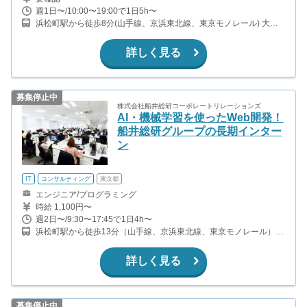
週1日〜/10:00〜19:00で1日5h〜
浜松町駅から徒歩8分(山手線、京浜東北線、東京モノレール) 大門
駅から徒歩3分(大江戸線、浅草線) 御成門駅から徒歩7分(三田線)
詳しく見る
募集停止中
株式会社船井総研コーポレートリレーションズ
AI・機械学習を使ったWeb開発！
船井総研グループの長期インター
ン
IT
コンサルティング
東京都
エンジニア/プログラミング
時給 1,100円〜
週2日〜/9:30〜17:45で1日4h〜
浜松町駅から徒歩13分（山手線、京浜東北線、東京モノレール）
三田駅から徒歩7分（浅草線、三田線） 芝公園駅から徒歩1分（三
田線） 赤羽橋駅から徒歩10分（大江戸線）
詳しく見る
募集停止中