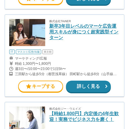
株式会社TAiNER
新卒3年目レベルのマーケ広告運
用スキルが身につく超実践型イン
ターン
IT
マスコミ/広告/出版
東京都
マーケティング/広報
時給 1,300円〜1,800円
週3日〜/10:00〜23:00で1日5h〜
三田駅から徒歩5分（都営浅草線） 田町駅から徒歩8分（山手線）
芝公園駅から徒歩8分（都営三田線）
キープする
詳しく見る
株式会社ジー・ウエイズ
【時給1,800円】内定後の4年生歓
迎！実務でビジネス力を磨く！