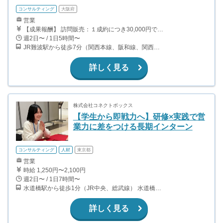
コンサルティング
大阪府
営業
【成果報酬】 訪問販売：１成約につき30,000円です。 例えば、光インターネットの成約であれば、平均的に2.5日で1件の契約が見込めます。（12,000円/1日6時間稼働） ＜月収例＞月に100万以上稼ぐ方もいます！ ・月5件成約：150,000円 ・月15件成約：450,000円 ・月30成約：900,000円➕マネジメントインセンティブ300,000円 合計1,200,000円 時給換算で2,000円程度が、平均的なインターン生の報酬となっています。
週2日〜 / 1日5時間〜
JR難波駅から徒歩7分（関西本線、阪和線、関西空港線） 大阪難波駅から徒歩13分（近鉄奈良線、阪神なんば線） 桜川駅から徒歩4分（大阪メトロ千日前線、阪神なんば線）
詳しく見る
株式会社コネクトボックス
【学生から即戦力へ】研修×実践で営
業力に差をつける長期インターン
コンサルティング
人材
東京都
営業
時給 1,250円〜2,100円
週2日〜 / 1日7時間〜
水道橋駅から徒歩1分（JR中央、総武線） 水道橋駅から徒歩6分（都営三田線）
詳しく見る