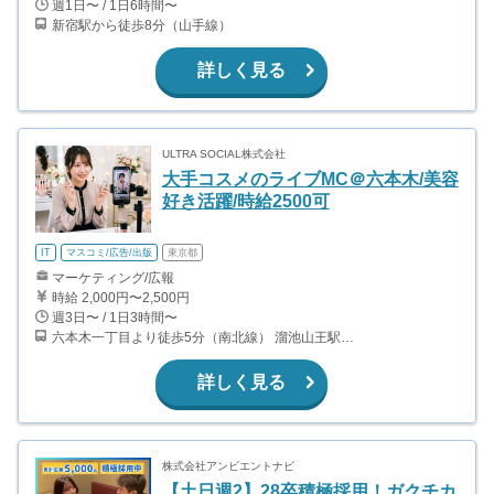
週1日〜 / 1日6時間〜
新宿駅から徒歩8分（山手線）
詳しく見る
ULTRA SOCIAL株式会社
大手コスメのライブMC＠六本木/美容
好き活躍/時給2500可
IT
マスコミ/広告/出版
東京都
マーケティング/広報
時給 2,000円〜2,500円
週3日〜 / 1日3時間〜
六本木一丁目より徒歩5分（南北線） 溜池山王駅より徒歩10分（銀座線） 六本木駅より徒歩12分（日比谷線）
詳しく見る
株式会社アンビエントナビ
【土日週2】28卒積極採用！ガクチカ