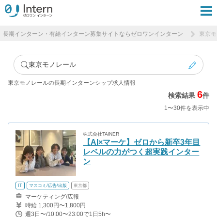
長期インターン・有給インターン募集サイトならゼロワンインターン
東京モ
東京モノレール
東京モノレールの長期インターンシップ求人情報
6
検索結果
件
1〜30件を表示中
株式会社TAiNER
【AI×マーケ】ゼロから新卒3年目
レベルの力がつく超実践インター
ン
IT
マスコミ/広告/出版
東京都
マーケティング/広報
時給 1,300円〜1,800円
週3日〜/10:00〜23:00で1日5h〜