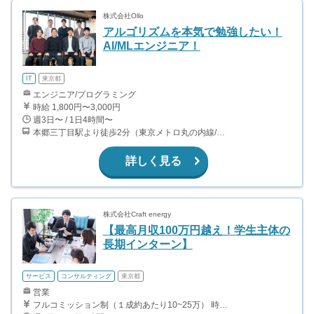
株式会社Ollo
アルゴリズムを本気で勉強したい！
AI/MLエンジニア！
IT
東京都
エンジニア/プログラミング
時給 1,800円〜3,000円
週3日〜 / 1日4時間〜
本郷三丁目駅より徒歩2分（東京メトロ丸の内線/都営地下鉄大江戸線）
詳しく見る
株式会社Craft energy
【最高月収100万円越え！学生主体の
長期インターン】
サービス
コンサルティング
東京都
営業
フルコミッション制（１成約あたり10~25万） 時給換算で（2000円〜2500円）程度が目安となります。 月100万を稼ぐ学生多数在籍しています。 ■収入例 〇入社1か月目（早稲田大学2年生） 役職：アポインター 月間1契約×10万円＝10万円 ＋交通費 〇入社3か月目（明治大学2年生） 役職：アポインター 月間2契約×13万円＝26万円 ＋交通費 〇入社6か月目（慶應義塾大学3年生） 役職：アポインター 月間5契約×15万円＝75万円 ＋交通費 〇入社15か月目（東京大学3年生） 役職：クローザー 月間3契約×25万=75万円 ＋交通費 交通費支給あり