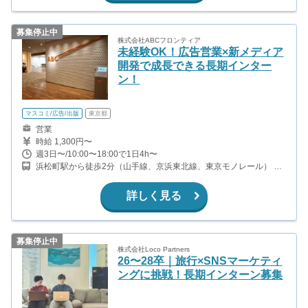
募集停止中
株式会社ABCフロンティア
未経験OK！広告営業×新メディア
開発で成長できる長期インター
ン！
マスコミ/広告/出版
東京都
営業
時給 1,300円〜
週3日〜/10:00〜18:00で1日4h〜
浜松町駅から徒歩2分（山手線、京浜東北線、東京モノレール） 大
門駅から徒歩1分（都営大江戸線、都営浅草線） 御成門駅から徒歩
10分（都営三田線） 竹芝駅から徒歩10分（ゆりかもめ）
詳しく見る
募集停止中
株式会社Loco Partners
26〜28卒｜旅行×SNSマーケティ
ングに挑戦！長期インターン募集