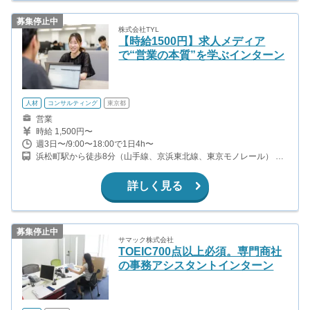
募集停止中
株式会社TYL
【時給1500円】求人メディア
で“営業の本質”を学ぶインターン
人材
コンサルティング
東京都
営業
時給 1,500円〜
週3日〜/9:00〜18:00で1日4h〜
浜松町駅から徒歩8分（山手線、京浜東北線、東京モノレール） 三
田駅から徒歩9分（都営浅草線、都営三田線） 芝公園駅から徒歩7
分（都営三田線）
詳しく見る
募集停止中
サマック株式会社
TOEIC700点以上必須。専門商社
の事務アシスタントインターン