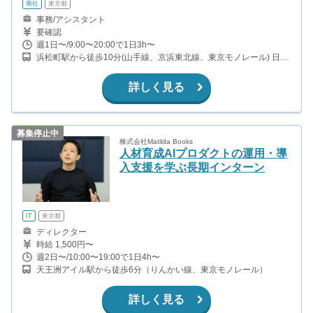
商社
東京都
事務/アシスタント
要確認
週1日〜/9:00〜20:00で1日3h〜
浜松町駅から徒歩10分(山手線、京浜東北線、東京モノレール) 日の
出駅から徒歩7分(ゆりかもめ) 三田駅から徒歩8分(都営浅草線、都
営三田線) 田町駅から徒歩12分(山手線、京浜東北線)
詳しく見る
募集停止中
株式会社Matilda Books
人材育成AIプロダクトの運用・導
入支援を学ぶ長期インターン
IT
東京都
ディレクター
時給 1,500円〜
週2日〜/10:00〜19:00で1日4h〜
天王洲アイル駅から徒歩6分（りんかい線、東京モノレール）
詳しく見る