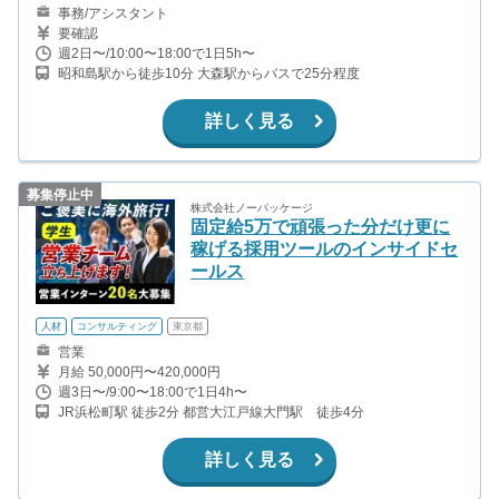
事務/アシスタント
要確認
週2日〜/10:00〜18:00で1日5h〜
昭和島駅から徒歩10分 大森駅からバスで25分程度
詳しく見る
募集停止中
株式会社ノーパッケージ
固定給5万で頑張った分だけ更に
稼げる採用ツールのインサイドセ
ールス
人材
コンサルティング
東京都
営業
月給 50,000円〜420,000円
週3日〜/9:00〜18:00で1日4h〜
JR浜松町駅 徒歩2分 都営大江戸線大門駅 徒歩4分
詳しく見る