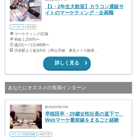
【1・2年生大歓迎】カラコン通販サ
イトのマーケティング・企画職
メーカー
東京都
マーケティング/広報
時給 1,250円〜
週2日〜 / 1日3時間〜
渋谷駅より徒歩5分（JR山手線、東京メトロ銀座・半蔵門・副都心線）
詳しく見る
あなたにオススメの長期インターン
株式会社RECOR
早稲田卒・29歳女性社長の直下で、
Webマーケ最前線をまるごと経験
マスコミ/広告/出版
神奈川県