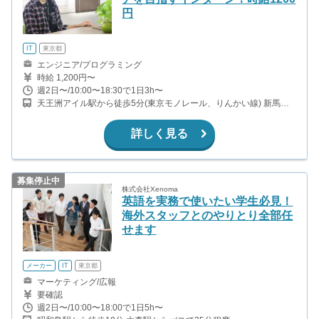
円
IT
東京都
エンジニア/プログラミング
時給 1,200円〜
週2日〜/10:00〜18:30で1日3h〜
天王洲アイル駅から徒歩5分(東京モノレール、りんかい線) 新馬場
駅から徒歩14分(京急本線)
詳しく見る
募集停止中
株式会社Xenoma
英語を実務で使いたい学生必見！
海外スタッフとのやりとり全部任
せます
メーカー
IT
東京都
マーケティング/広報
要確認
週2日〜/10:00〜18:00で1日5h〜