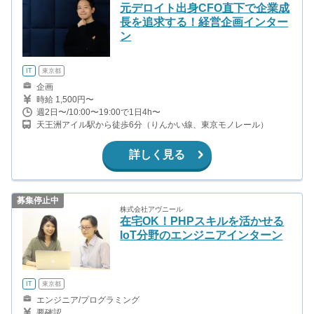
元デロイト出身CFO直下で企業成
長を追求する！経営企画インター
ン
IT
東京都
企画
時給 1,500円〜
週2日〜/10:00〜19:00で1日4h〜
天王洲アイル駅から徒歩6分（りんかい線、東京モノレール）
詳しく見る
募集停止中
株式会社アヴニール
在宅OK！PHPスキルを活かせる
IoT分野のエンジニアインターン
IT
東京都
エンジニア/プログラミング
要確認