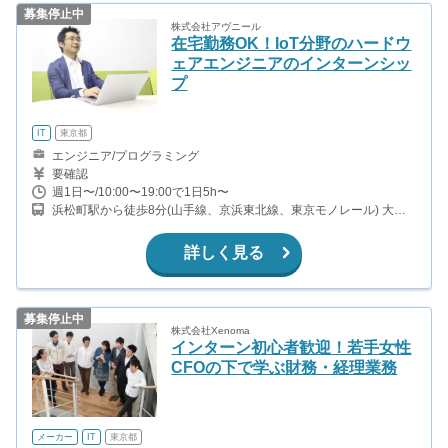
募集停止中
株式会社アヴニール
在宅勤務OK！IoT分野のハードウ
ェアエンジニアのインターンシッ
プ
IT
東京都
エンジニア/プログラミング
要確認
週1日〜/10:00〜19:00で1日5h〜
浜松町駅から徒歩8分(山手線、京浜東北線、東京モノレール) 大門
駅から徒歩3分(大江戸線、浅草線) 御成門駅から徒歩7分(三田線)
詳しく見る
募集停止中
株式会社Xenoma
インターン初心者歓迎！若手女性
CFOの下で学ぶ財務・経理業務
メーカー
IT
東京都