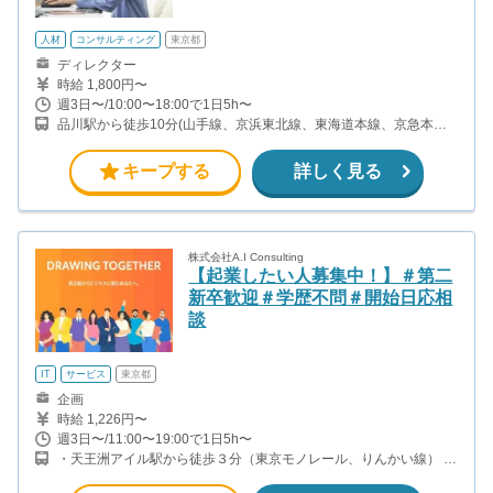
人材
コンサルティング
東京都
ディレクター
時給 1,800円〜
週3日〜/10:00〜18:00で1日5h〜
品川駅から徒歩10分(山手線、京浜東北線、東海道本線、京急本線
ほか) 天王洲アイル駅から徒歩12分（東京モノレール、りんかい
線）
キープする
詳しく見る
株式会社A.I Consulting
【起業したい人募集中！】＃第二
新卒歓迎＃学歴不問＃開始日応相
談
IT
サービス
東京都
企画
時給 1,226円〜
週3日〜/11:00〜19:00で1日5h〜
・天王洲アイル駅から徒歩３分（東京モノレール、りんかい線） ・
品川駅からバス５分→バス停から徒歩１分