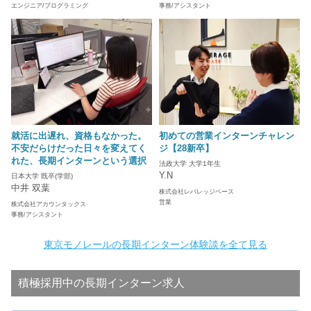
エンジニア/プログラミング
事務/アシスタント
就活に出遅れ、資格もなかった。
初めての営業インターンチャレン
不安だらけだった日々を変えてく
ジ【28新卒】
れた、長期インターンという選択
法政大学 大学1年生
Y.N
日本大学 既卒(学部)
中井 双葉
株式会社レバレッジベース
営業
株式会社アカウンタックス
事務/アシスタント
東京モノレールの長期インターン体験談を全て見る
積極採用中の長期インターン求人