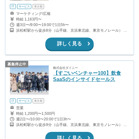
IT
サービス
東京都
マーケティング/広報
時給 1,163円〜
週3日〜/9:00〜19:00で1日5h〜
浜松町駅から徒歩8分（山手線、京浜東北線、東京モノレール） 汐
留駅から徒歩5分（都営大江戸線、ゆりかもめ） 大門駅から徒歩8
分（都営浅草線、都営大江戸線）
詳しく見る
募集停止中
株式会社ダイニー
【すごいベンチャー100】飲食
SaaSのインサイドセールス
IT
サービス
東京都
営業
時給 1,200円〜1,500円
週2日〜/10:00〜20:00で1日3h〜
浜松町駅から徒歩9分（山手線、京浜東北線、東京モノレール） 大
門駅から徒歩13分（都営浅草線、都営大江戸線） 日の出駅から徒
歩14分（ゆりかもめ）
詳しく見る