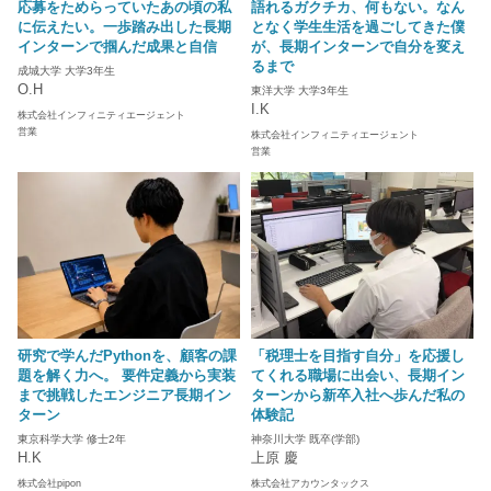
応募をためらっていたあの頃の私
語れるガクチカ、何もない。なん
に伝えたい。一歩踏み出した長期
となく学生生活を過ごしてきた僕
インターンで掴んだ成果と自信
が、長期インターンで自分を変え
るまで
成城大学 大学3年生
O.H
東洋大学 大学3年生
I.K
株式会社インフィニティエージェント
営業
株式会社インフィニティエージェント
営業
研究で学んだPythonを、顧客の課
「税理士を目指す自分」を応援し
題を解く力へ。 要件定義から実装
てくれる職場に出会い、長期イン
まで挑戦したエンジニア長期イン
ターンから新卒入社へ歩んだ私の
ターン
体験記
東京科学大学 修士2年
神奈川大学 既卒(学部)
H.K
上原 慶
株式会社pipon
株式会社アカウンタックス