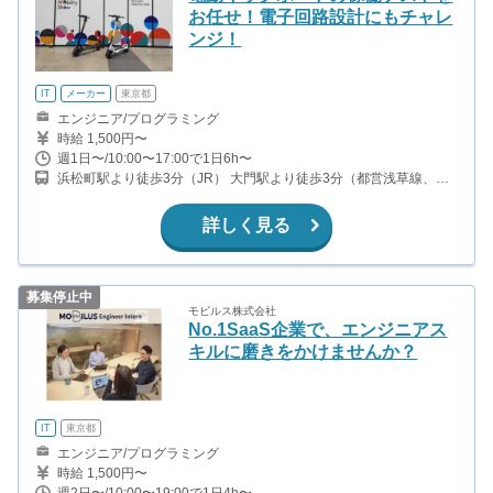
お任せ！電子回路設計にもチャレ
ンジ！
IT
メーカー
東京都
エンジニア/プログラミング
時給 1,500円〜
週1日〜/10:00〜17:00で1日6h〜
浜松町駅より徒歩3分（JR） 大門駅より徒歩3分（都営浅草線、都
営大江戸線）
詳しく見る
募集停止中
モビルス株式会社
No.1SaaS企業で、エンジニアス
キルに磨きをかけませんか？
IT
東京都
エンジニア/プログラミング
時給 1,500円〜
週2日〜/10:00〜19:00で1日4h〜