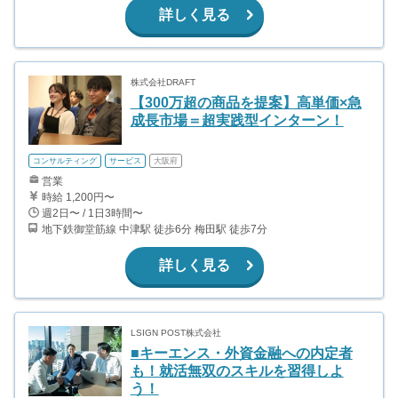
詳しく見る
株式会社DRAFT
【300万超の商品を提案】高単価×急
成長市場＝超実践型インターン！
コンサルティング
サービス
大阪府
営業
時給 1,200円〜
週2日〜 / 1日3時間〜
地下鉄御堂筋線 中津駅 徒歩6分 梅田駅 徒歩7分
詳しく見る
LSIGN POST株式会社
■キーエンス・外資金融への内定者
も！就活無双のスキルを習得しよ
う！