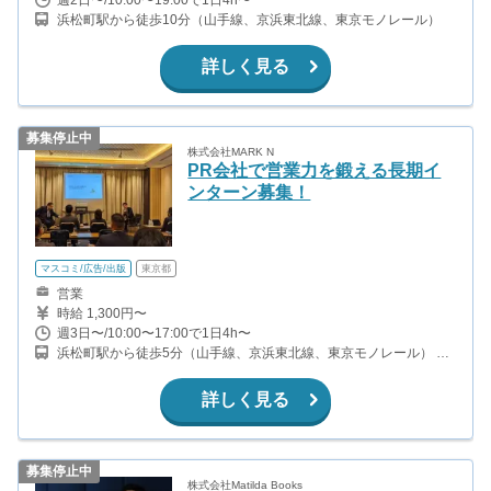
浜松町駅から徒歩10分（山手線、京浜東北線、東京モノレール）
詳しく見る
募集停止中
株式会社MARK N
PR会社で営業力を鍛える長期イ
ンターン募集！
マスコミ/広告/出版
東京都
営業
時給 1,300円〜
週3日〜/10:00〜17:00で1日4h〜
浜松町駅から徒歩5分（山手線、京浜東北線、東京モノレール） 竹
芝駅から徒歩4分（ゆりかもめ）
詳しく見る
募集停止中
株式会社Matilda Books