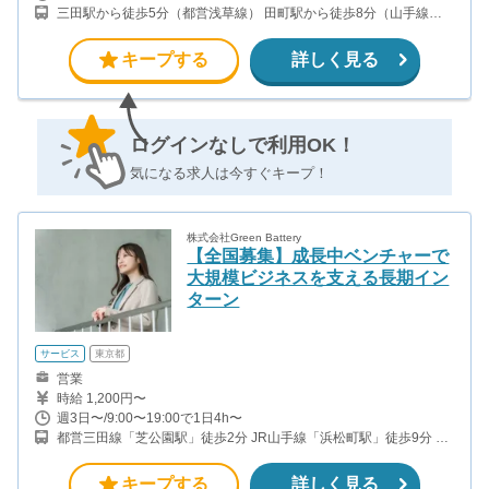
三田駅から徒歩5分（都営浅草線） 田町駅から徒歩8分（山手線）
芝大門駅から徒歩10分（都営三田線）
キープする
詳しく見る
ログインなしで利用OK！
気になる求人は今すぐキープ！
株式会社Green Battery
【全国募集】成長中ベンチャーで
大規模ビジネスを支える長期イン
ターン
サービス
東京都
営業
時給 1,200円〜
週3日〜/9:00〜19:00で1日4h〜
都営三田線「芝公園駅」徒歩2分 JR山手線「浜松町駅」徒歩9分 ※
この求人では、本社出社することなく勤務可能です！ 営業時は社用
車もしくは公共交通機関を使用しての移動となります。
キープする
詳しく見る