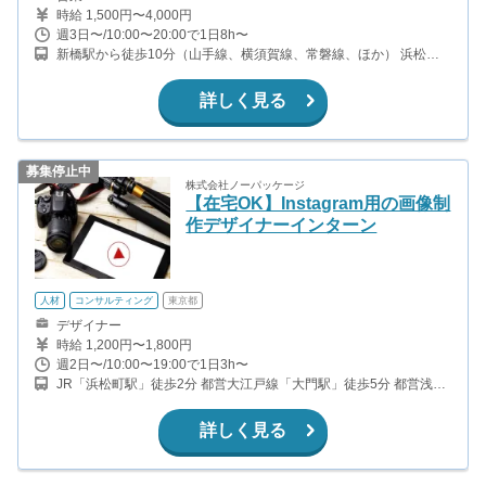
時給 1,500円〜4,000円
週3日〜/10:00〜20:00で1日8h〜
新橋駅から徒歩10分（山手線、横須賀線、常磐線、ほか） 浜松町
駅から徒歩9分（山手線、京浜東北線、東京モノレール） 大門駅か
ら徒歩3分（都営浅草線、都営大江戸線） 御成門駅から徒歩6分
詳しく見る
（三田線）
募集停止中
株式会社ノーパッケージ
【在宅OK】Instagram用の画像制
作デザイナーインターン
人材
コンサルティング
東京都
デザイナー
時給 1,200円〜1,800円
週2日〜/10:00〜19:00で1日3h〜
JR「浜松町駅」徒歩2分 都営大江戸線「大門駅」徒歩5分 都営浅草
線「大門駅」徒歩5分 都営三田線「芝公園駅」徒歩7分
詳しく見る