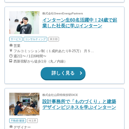
株式会社GreenEnergyPartners
インターン生60名活躍中！24歳で起
業した社長に学ぶインターン
サービス
コンサルティング
東京都
営業
フルコミッション制（１成約あたり8-25万） 月５０万以上稼ぐインターン生も多数います！ ■収入例 ○入社１ヶ月目（明治大学2年生） 役職：アポインター 月間１契約×８万円＝８万円 ＋交通費 ○入社３ヶ月目（東京大学２年生） 役職：アポインター（ランク：ブロンズ） 月間３契約×10万円＝30万円 ＋交通費 ○入社６ヶ月目（早稲田大学３年生） 役職：アポインター（ランク：シルバー） 月間５契約×12万円＝60万円 ＋交通費 ○入社15ヶ月目（慶應大学３年生） 役職：クローザー 月間３契約×25万＝75万円 ＋交通費
週2日〜 / 1日6時間〜
西新宿駅から徒歩1分（丸ノ内線）
詳しく見る
株式会社山田特殊技研DICE
設計事務所で「ものづくり」と建築
デザインビジネスを学ぶインターン
不動産/建築
埼玉県
デザイナー