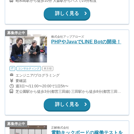
昭和島駅から徒歩10分 大森駅からバスで25分程度
詳しく見る
募集停止中
株式会社アップアローズ
PHPやJavaでLINE Botの開発！
IT
コンサルティング
東京都
エンジニア/プログラミング
要確認
週3日〜/11:00〜20:00で1日5h〜
芝公園駅から徒歩3分(都営三田線) 三田駅から徒歩8分(都営三田
線、都営浅草線) 大門駅から徒歩8分(都営浅草線、都営大江戸線) 浜
松町駅から徒歩10分(山手線、京浜東北線)
詳しく見る
募集停止中
正解株式会社
電動キックボードの稼働テストを