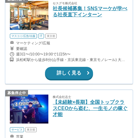
セスグモ株式会社
社長候補募集！SNSマーケが学べ
る社長直下インターン
マスコミ/広告/出版
IT
東京都
マーケティング/広報
要確認
週3日〜/10:00〜19:00で1日5h〜
浜松町駅から徒歩8分(山手線・京浜東北線・東京モノレール) 大門
駅から徒歩1分(都営大江戸線・浅草線)
詳しく見る
募集停止中
株式会社志士
【未経験×長期】全国トップクラ
スCEOから盗む、一生モノの稼ぐ
才能
サービス
東京都
営業