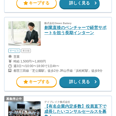
キープする
詳しく見る
株式会社Green Battery
創業直後のベンチャーで経営サポ
ートを担う長期インターン
サービス
東京都
営業
時給 1,500円〜1,800円
週3日〜/10:00〜18:00で1日4h〜
都営三田線「芝公園駅」徒歩2分 JR山手線「浜松町駅」徒歩9分
キープする
詳しく見る
募集停止中
デイブレイク株式会社
【有名企業内定多数】役員直下で
成長したいコンサルセールスを募