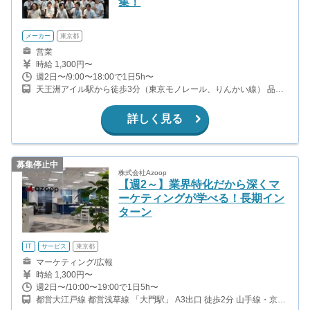
集！
メーカー
東京都
営業
時給 1,300円〜
週2日〜/9:00〜18:00で1日5h〜
天王洲アイル駅から徒歩3分（東京モノレール、りんかい線） 品川
駅から徒歩15分（JR）
詳しく見る
募集停止中
株式会社Azoop
【週2～】業界特化だから深くマ
ーケティングが学べる！長期イン
ターン
IT
サービス
東京都
マーケティング/広報
時給 1,300円〜
週2日〜/10:00〜19:00で1日5h〜
都営大江戸線 都営浅草線 「大門駅」 A3出口 徒歩2分 山手線・京浜