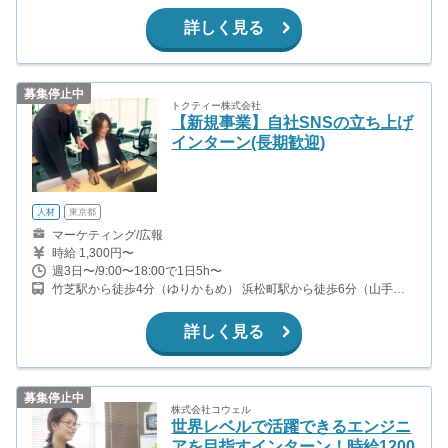
東北線 東京モノレール 「浜松町駅」 金杉橋口 徒歩4分
詳しく見る
募集停止中
トクティー株式会社
【新規事業】自社SNSの立ち上げ
インターン(長期歓迎)
人材
東京都
マーケティング/広報
時給 1,300円〜
週3日〜/9:00〜18:00で1日5h〜
竹芝駅から徒歩4分（ゆりかもめ） 浜松町駅から徒歩6分（山手
線、京浜東北線、東京モノレール） 大門駅から徒歩6分（都営浅草
線、都営大江戸線）
詳しく見る
募集停止中
株式会社コウェル
世界レベルで活躍できるエンジニ
アを目指すインターン！時給1200