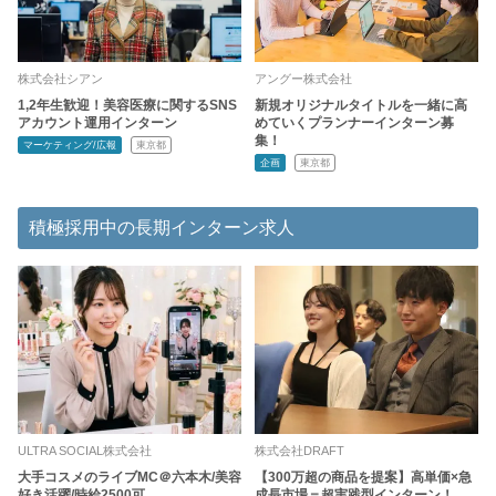
株式会社シアン
アングー株式会社
1,2年生歓迎！美容医療に関するSNS
新規オリジナルタイトルを一緒に高
アカウント運用インターン
めていくプランナーインターン募
集！
マーケティング/広報
東京都
企画
東京都
積極採用中の長期インターン求人
ULTRA SOCIAL株式会社
株式会社DRAFT
大手コスメのライブMC＠六本木/美容
【300万超の商品を提案】高単価×急
好き活躍/時給2500可
成長市場＝超実践型インターン！