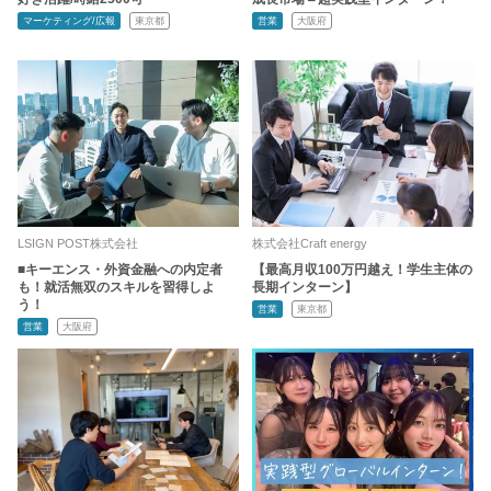
マーケティング/広報
東京都
営業
大阪府
LSIGN POST株式会社
株式会社Craft energy
■キーエンス・外資金融への内定者
【最高月収100万円越え！学生主体の
も！就活無双のスキルを習得しよ
長期インターン】
う！
営業
東京都
営業
大阪府