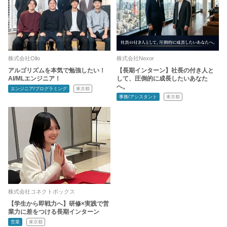
株式会社Ollo
株式会社Nexor
アルゴリズムを本気で勉強したい！
【長期インターン】社長の付き人と
AI/MLエンジニア！
して、圧倒的に成長したいあなた
へ。
エンジニア/プログラミング
東京都
事務/アシスタント
東京都
株式会社コネクトボックス
【学生から即戦力へ】研修×実践で営
業力に差をつける長期インターン
営業
東京都