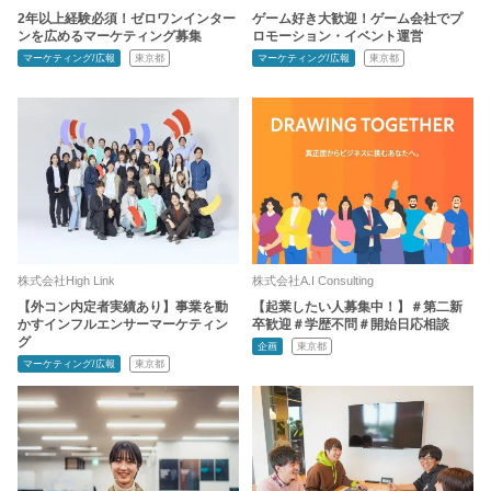
2年以上経験必須！ゼロワンインター
ゲーム好き大歓迎！ゲーム会社でプ
ンを広めるマーケティング募集
ロモーション・イベント運営
マーケティング/広報
東京都
マーケティング/広報
東京都
株式会社High Link
株式会社A.I Consulting
【外コン内定者実績あり】事業を動
【起業したい人募集中！】＃第二新
かすインフルエンサーマーケティン
卒歓迎＃学歴不問＃開始日応相談
グ
企画
東京都
マーケティング/広報
東京都