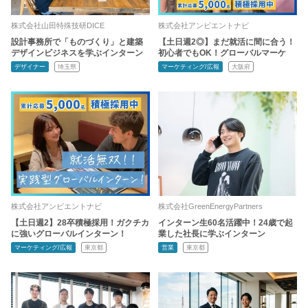
株式会社山田特殊技研DICE
株式会社アンビエントナビ
設計事務所で「ものづくり」と建築
【土日週2◎】まだ就活に間に合う！
デザインビジネスを学ぶインターン
初心者でもOK！グローバルマーケ
デザイナー
埼玉県
マーケティング/広報
大阪府
株式会社アンビエントナビ
株式会社GreenEnergyPartners
【土日週2】28卒積極採用！ガクチカ
インターン生60名活躍中！24歳で起
に強いグローバルインターン！
業した社長に学ぶインターン
マーケティング/広報
東京都
営業
東京都