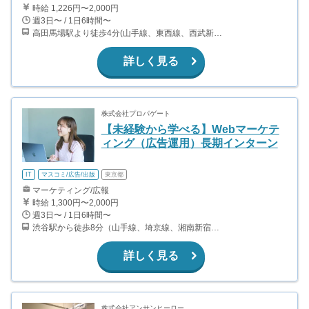
時給 1,226円〜2,000円
週3日〜 / 1日6時間〜
高田馬場駅より徒歩4分(山手線、東西線、西武新宿線)
詳しく見る
株式会社プロパゲート
【未経験から学べる】Webマーケテ
ィング（広告運用）長期インターン
IT
マスコミ/広告/出版
東京都
マーケティング/広報
時給 1,300円〜2,000円
週3日〜 / 1日6時間〜
渋谷駅から徒歩8分（山手線、埼京線、湘南新宿ライン、銀座線、他） 表参道駅から徒歩9分（銀座線、半蔵門線、千代田線）
詳しく見る
株式会社アンサンヒーロー