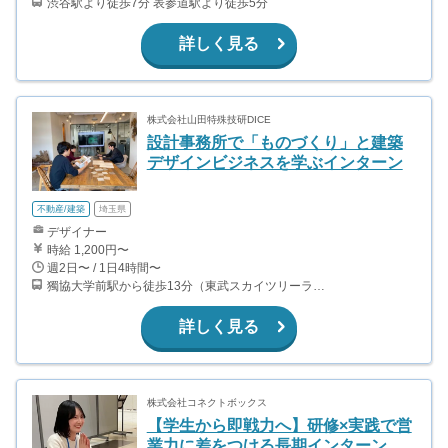
渋谷駅より徒歩7分 表参道駅より徒歩5分
詳しく見る
株式会社山田特殊技研DICE
設計事務所で「ものづくり」と建築
デザインビジネスを学ぶインターン
不動産/建築
埼玉県
デザイナー
時給 1,200円〜
週2日〜 / 1日4時間〜
獨協大学前駅から徒歩13分（東武スカイツリーライン、東武伊勢崎線、東武日光線、鬼怒川線）
詳しく見る
株式会社コネクトボックス
【学生から即戦力へ】研修×実践で営
業力に差をつける長期インターン