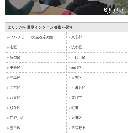
エリアから長期インターン募集を探す
フルリモート/完全在宅勤務
東京都
港区
渋谷区
新宿区
千代田区
中央区
品川区
豊島区
目黒区
文京区
世田谷区
台東区
立川市
杉並区
町田市
江戸川区
大田区
墨田区
武蔵野市