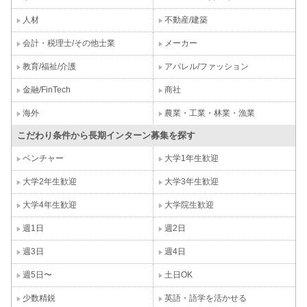
人材
不動産/建築
会計・税理士/その他士業
メーカー
教育/福祉/介護
アパレル/ファッション
金融/FinTech
商社
海外
農業・工業・林業・漁業
こだわり条件から長期インターン募集を探す
ベンチャー
大学1年生歓迎
大学2年生歓迎
大学3年生歓迎
大学4年生歓迎
大学院生歓迎
週1日
週2日
週3日
週4日
週5日〜
土日OK
少数精鋭
英語・語学を活かせる