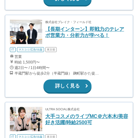
株式会社ブレイク・フィールド社
【長期インターン】即戦力のテレア
ポ営業力・分析力が学べる！
IT
マスコミ/広告/出版
東京都
営業
時給 1,500円〜
週2日〜 / 1日4時間〜
半蔵門駅から徒歩2分（半蔵門線） 麹町駅かた徒歩10分（有楽町線）
詳しく見る
ULTRA SOCIAL株式会社
大手コスメのライブMC＠六本木/美容
好き活躍/時給2500可
IT
マスコミ/広告/出版
東京都