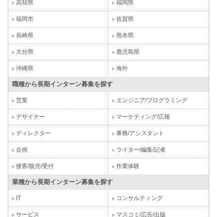
高知県
福岡県
福岡市
佐賀県
長崎県
熊本県
大分県
鹿児島県
沖縄県
海外
職種から長期インターン募集を探す
営業
エンジニア/プログラミング
デザイナー
マーケティング/広報
ディレクター
事務/アシスタント
企画
ライター/編集/記者
接客/販売/受付
作業体験
業種から長期インターン募集を探す
IT
コンサルティング
サービス
マスコミ/広告/出版