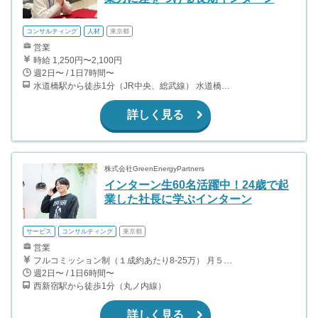
コンサルティング
人材
東京都
営業
時給 1,250円〜2,100円
週2日〜 / 1日7時間〜
水道橋駅から徒歩1分（JR中央、総武線） 水道橋駅から徒歩6分（都営三田線）
詳しく見る
株式会社GreenEnergyPartners
インターン生60名活躍中！24歳で起
業した社長に学ぶインターン
サービス
コンサルティング
東京都
営業
フルコミッション制（１成約あたり8-25万） 月５０万以上稼ぐインターン生も多数います！ ■収入例 ○入社１ヶ月目（明治大学2年生） 役職：アポインター 月間１契約×８万円＝８万円 ＋交通費 ○入社３ヶ月目（東京大学２年生） 役職：アポインター（ランク：ブロンズ） 月間３契約×10万円＝30万円 ＋交通費 ○入社６ヶ月目（早稲田大学３年生） 役職：アポインター（ランク：シルバー） 月間５契約×12万円＝60万円 ＋交通費 ○入社15ヶ月目（慶應大学３年生） 役職：クローザー 月間３契約×25万＝75万円 ＋交通費
週2日〜 / 1日6時間〜
西新宿駅から徒歩1分（丸ノ内線）
詳しく見る