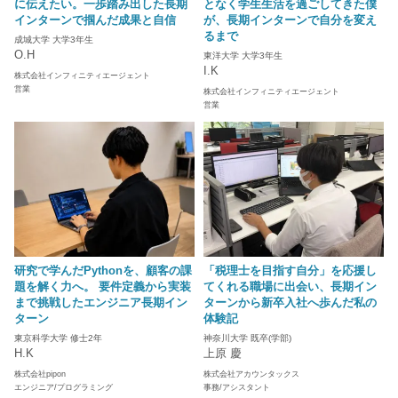
に伝えたい。一歩踏み出した長期
となく学生生活を過ごしてきた僕
インターンで掴んだ成果と自信
が、長期インターンで自分を変え
るまで
成城大学 大学3年生
O.H
東洋大学 大学3年生
I.K
株式会社インフィニティエージェント
営業
株式会社インフィニティエージェント
営業
研究で学んだPythonを、顧客の課
「税理士を目指す自分」を応援し
題を解く力へ。 要件定義から実装
てくれる職場に出会い、長期イン
まで挑戦したエンジニア長期イン
ターンから新卒入社へ歩んだ私の
ターン
体験記
東京科学大学 修士2年
神奈川大学 既卒(学部)
H.K
上原 慶
株式会社pipon
株式会社アカウンタックス
エンジニア/プログラミング
事務/アシスタント