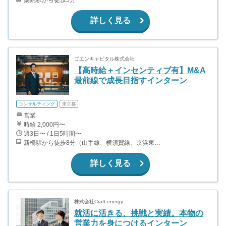
詳しく見る
ゴエンキャピタル株式会社
【高時給＋インセンティブ有】M&A
最前線で成長目指すインターン
コンサルティング
東京都
営業
時給 2,000円〜
週3日〜 / 1日5時間〜
新橋駅から徒歩8分（山手線、横須賀線、京浜東北線、他） 霞ケ関駅から徒歩3分（千代田線、丸ノ内線、日比谷線） 虎ノ門駅から徒歩3分（銀座線、日比谷線） 内幸町駅から徒歩3分（都営三田線）
詳しく見る
株式会社Craft energy
就活に活きる、挑戦と実績。本物の
営業力を身につけるインターン