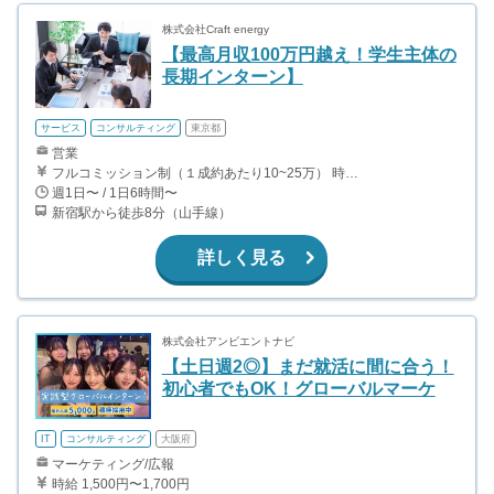
株式会社Craft energy
【最高月収100万円越え！学生主体の
長期インターン】
サービス
コンサルティング
東京都
営業
フルコミッション制（１成約あたり10~25万） 時給換算で（2000円〜2500円）程度が目安となります。 月100万を稼ぐ学生多数在籍しています。 ■収入例 〇入社1か月目（早稲田大学2年生） 役職：アポインター 月間1契約×10万円＝10万円 ＋交通費 〇入社3か月目（明治大学2年生） 役職：アポインター 月間2契約×13万円＝26万円 ＋交通費 〇入社6か月目（慶應義塾大学3年生） 役職：アポインター 月間5契約×15万円＝75万円 ＋交通費 〇入社15か月目（東京大学3年生） 役職：クローザー 月間3契約×25万=75万円 ＋交通費 交通費支給あり
週1日〜 / 1日6時間〜
新宿駅から徒歩8分（山手線）
詳しく見る
株式会社アンビエントナビ
【土日週2◎】まだ就活に間に合う！
初心者でもOK！グローバルマーケ
IT
コンサルティング
大阪府
マーケティング/広報
時給 1,500円〜1,700円