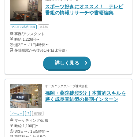
スポーツ好きにオススメ！ テレビ
番組の情報リサーチや書籍編集
マスコミ/広告/出版
東京都
事務/アシスタント
時給 1,226円〜
週2日〜 / 1日4時間〜
茅場町駅から徒歩1分(日比谷線)
詳しく見る
オーガニックグループ株式会社
福岡・薬院徒歩5分｜本質的スキルを
磨く成長直結型の長期インターン
メーカー
IT
福岡県
マーケティング/広報
時給 1,100円〜
週3日〜 / 1日5時間〜
薬院駅から徒歩5分