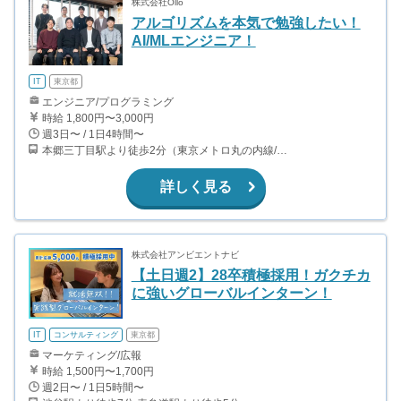
株式会社Ollo
アルゴリズムを本気で勉強したい！
AI/MLエンジニア！
IT
東京都
エンジニア/プログラミング
時給 1,800円〜3,000円
週3日〜 / 1日4時間〜
本郷三丁目駅より徒歩2分（東京メトロ丸の内線/都営地下鉄大江戸線）
詳しく見る
株式会社アンビエントナビ
【土日週2】28卒積極採用！ガクチカ
に強いグローバルインターン！
IT
コンサルティング
東京都
マーケティング/広報
時給 1,500円〜1,700円
週2日〜 / 1日5時間〜