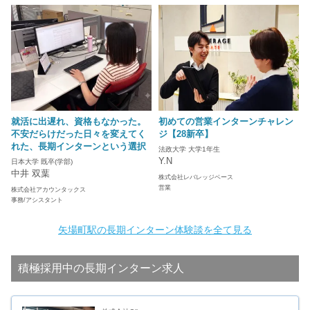
就活に出遅れ、資格もなかった。
初めての営業インターンチャレン
不安だらけだった日々を変えてく
ジ【28新卒】
れた、長期インターンという選択
法政大学 大学1年生
Y.N
日本大学 既卒(学部)
中井 双葉
株式会社レバレッジベース
営業
株式会社アカウンタックス
事務/アシスタント
矢場町駅の長期インターン体験談を全て見る
積極採用中の長期インターン求人