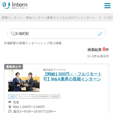
長期インターン・有給インターン募集サイトならゼロワンインターン
矢場町
矢場町駅
矢場町駅の長期インターンシップ求人情報
0
検索結果
件
1〜1件を表示中
募集停止中
株式会社ワークナビ
【時給1,500円～・フルリモート
可】M&A業界の長期インターン
人材
フルリモート/完全在宅勤務OK
愛知県
営業
時給 1,500円〜2,000円
週3日〜/9:00〜18:00で1日4h〜