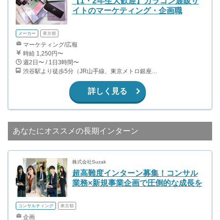
【1・2年生大歓迎】カラコン通販サ
イトのマーケティング・企画職
メーカー
東京都
マーケティング/広報
時給 1,250円〜
週2日〜 / 1日3時間〜
渋谷駅より徒歩5分（JR山手線、東京メトロ銀座・半蔵門・副都心線）
詳しく見る
あなたにオススメの長期インターン
株式会社Suzak
超高難度インターン募集！コンサル
業務×新規事業企画で圧倒的な成長を
コンサルティング
東京都
企画