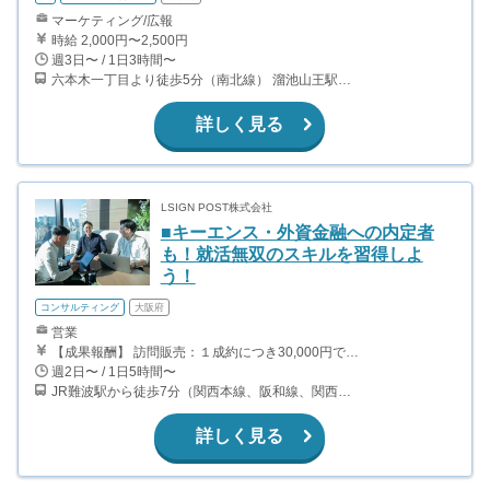
マーケティング/広報
時給 2,000円〜2,500円
週3日〜 / 1日3時間〜
六本木一丁目より徒歩5分（南北線） 溜池山王駅より徒歩10分（銀座線） 六本木駅より徒歩12分（日比谷線）
詳しく見る
LSIGN POST株式会社
■キーエンス・外資金融への内定者
も！就活無双のスキルを習得しよ
う！
コンサルティング
大阪府
営業
【成果報酬】 訪問販売：１成約につき30,000円です。 例えば、光インターネットの成約であれば、平均的に2.5日で1件の契約が見込めます。（12,000円/1日6時間稼働） ＜月収例＞月に100万以上稼ぐ方もいます！ ・月5件成約：150,000円 ・月15件成約：450,000円 ・月30成約：900,000円➕マネジメントインセンティブ300,000円 合計1,200,000円 時給換算で2,000円程度が、平均的なインターン生の報酬となっています。
週2日〜 / 1日5時間〜
JR難波駅から徒歩7分（関西本線、阪和線、関西空港線） 大阪難波駅から徒歩13分（近鉄奈良線、阪神なんば線） 桜川駅から徒歩4分（大阪メトロ千日前線、阪神なんば線）
詳しく見る