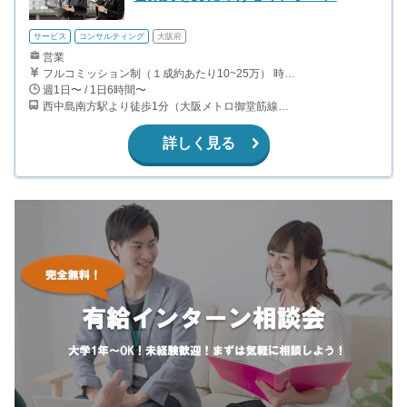
サービス
コンサルティング
大阪府
営業
フルコミッション制（１成約あたり10~25万） 時給換算で（2000円〜2500円）程度が目安となります。 月100万稼ぐ学生多数在籍しています。 ■収入例 〇入社1か月目（早稲田大学2年生） 役職：アポインター 月間1契約×10万円＝10万円 ＋交通費 〇入社3か月目（明治大学2年生） 役職：アポインター 月間2契約×13万円＝26万円 ＋交通費 〇入社6か月目（慶應義塾大学3年生） 役職：アポインター 月間5契約×15万円＝75万円 ＋交通費 〇入社15か月目（東京大学3年生） 役職：クローザー 月間3契約×25万=75万円 ＋交通費
週1日〜 / 1日6時間〜
西中島南方駅より徒歩1分（大阪メトロ御堂筋線） ￼ 南方駅より徒歩2分（阪急京都本線）
詳しく見る