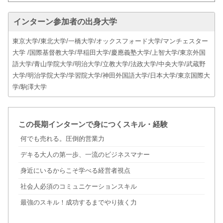
インターン参加者の出身大学
東京大学/東北大学/一橋大学/オックスフォード大学/マンチェスター
大学 /国際基督教大学/早稲田大学/慶應義塾大学/上智大学/東京外国
語大学/青山学院大学/明治大学/立教大学/法政大学/中央大学/武蔵野
大学/明治学院大学/学習院大学/神田外国語大学/日本大学/東京国際大
学/駒澤大学
この長期インターンで身につくスキル・経験
何でも売れる。圧倒的営業力
デキる大人の第一歩、一流のビジネスマナー
身近にいるからこそ学べる経営者視点
社会人必須のコミュニケーションスキル
最強のスキル！成功するまでやり抜く力