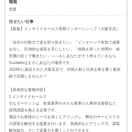
職種
営業
任せたい仕事
【募集】インサイドセールス長期インターンシップ（大阪支店）
「自分の行動力で道を切り拓きたい」「インターンで本気で成果
を出し、圧倒的な成長を手にしたい」「情熱を持った仲間や、経
営層の近くで働きたい」——もしあなたがそう考えているなら、
Guidableはまさにあなたの場所です。
2024年に新設された大阪支店で、外国人材と日本企業を繋ぐ最前
線で活躍しませんか？
【具体的な業務内容】
1.インサイドセールス
主なターゲットは、飲食業界やホテル業界の人事担当者様など、
採用課題を抱える企業です。
電話でお客様のニーズを深くヒアリングし、弊社のサービスでそ
の課題を解決する提案を行います。実践的なヒアリング力、課題
解決能力、そして提案力を磨くことができます。