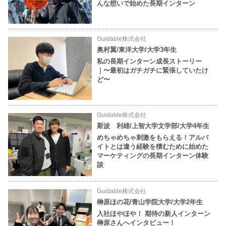
んな想いで始めた長期インターン
Guidable株式会社
奥村翼/東洋大学/大学3年生
私の長期インターン成長ストーリー
｜〜最初はガチガチに緊張していたけ
ど〜
Guidable株式会社
斯波 利雄/上智大学文学部/大学4年生
めちゃめちゃ刺激をもらえる！アルバ
イトとは違う経験を積むために始めた
マーケティングの長期インターン体験
談
Guidable株式会社
榊原ほの花/青山学院大学/大学2年生
入社ほやほや！ 期待の新人インターン
榊原さんへインタビュー！