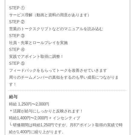
STEP ①
サービス理解（動画と資料の用意があります）
STEP ②
営業のトークスクリプトなどのマニュアルを読み込む
STEP ③
社員・先輩とロールプレイを実施
STEP ④
実践でアポイント取得に調整！
STEP ⑤
フィードバックをもらってトークを改善させていきます
周りのチームメンバーの真似をするのも早い成長につながりま
す！
給与
時給 1,250円〜2,000円
＊活躍が給与にしっかりと反映されます！
時給1,400円〜2,000円 + インセンティブ
└ 研修期間は時給1,250円ですが、月8アポイント取得の実績で時
給が1,400円に繰り上がります。