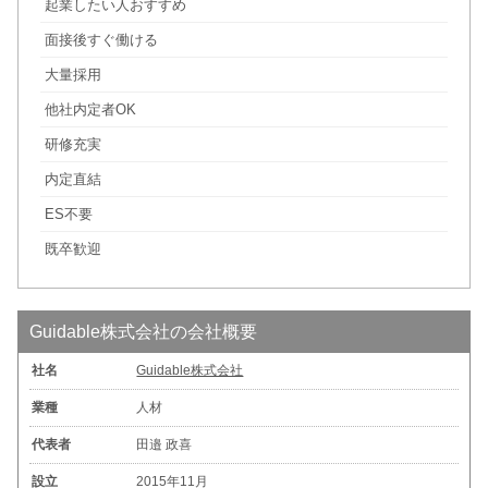
起業したい人おすすめ
面接後すぐ働ける
大量採用
他社内定者OK
研修充実
内定直結
ES不要
既卒歓迎
Guidable株式会社の会社概要
社名
Guidable株式会社
業種
人材
代表者
田邉 政喜
設立
2015年11月