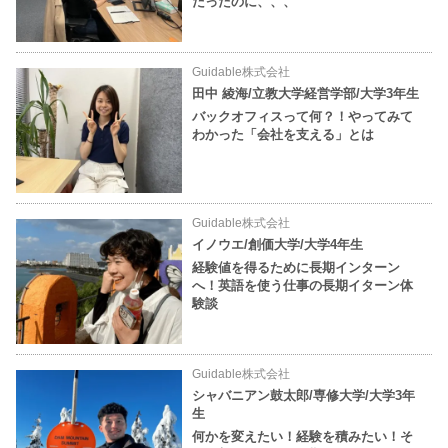
だったのに、、、
Guidable株式会社
田中 綾海/立教大学経営学部/大学3年生
バックオフィスって何？！やってみて
わかった「会社を支える」とは
Guidable株式会社
イノウエ/創価大学/大学4年生
経験値を得るために長期インターン
へ！英語を使う仕事の長期イターン体
験談
Guidable株式会社
シャバニアン鼓太郎/専修大学/大学3年
生
何かを変えたい！経験を積みたい！そ