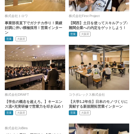
株式会社トロワ
株式会社First Project
事業部長直下でガクチカ作り！業績
【関西】土日を使ってスキルアップ♪
好調に伴い積極採用！営業インター
難関企業への内定をゲットしよう！
ン
営業
大阪府
営業
大阪府
株式会社DRAFT
コラボレックス株式会社
【学生の概念を超えろ。】キーエン
【大学1.2年生】日本のモノづくりに
ス流×充実研修で営業力を叩き込め！
貢献する新規開拓営業インターン
営業
大阪府
営業
大阪府
株式会社JoBins