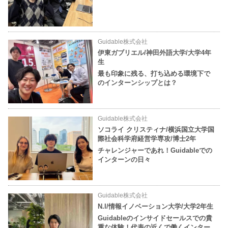
Guidable株式会社
伊東ガブリエル/神田外語大学/大学4年
生
最も印象に残る、打ち込める環境下で
のインターンシップとは？
Guidable株式会社
ソコライ クリスティナ/横浜国立大学国
際社会科学府経営学専攻/博士2年
チャレンジャーであれ！Guidableでの
インターンの日々
Guidable株式会社
N.I/情報イノベーション大学/大学2年生
Guidableのインサイドセールスでの貴
重な体験！代表の近くで働くインター