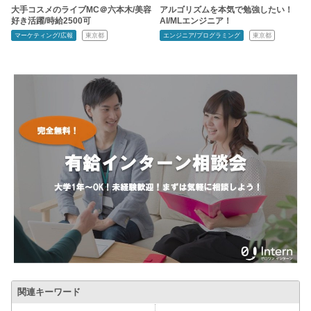
大手コスメのライブMC＠六本木/美容
アルゴリズムを本気で勉強したい！
好き活躍/時給2500可
AI/MLエンジニア！
マーケティング/広報
東京都
エンジニア/プログラミング
東京都
関連キーワード