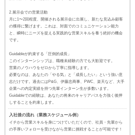
2.展示会での営業活動
月に1〜2回程度、開催される展示会に出展し、新たな見込み顧客
の獲得に繋げます。これは、対面でのコミュニケーション能力
と、瞬時にニーズを捉える実践的な営業スキルを養う絶好の機会
です。
Guidableが約束する「圧倒的成長」
このインターンシップは、職種未経験の方でも大歓迎です。
営業のノウハウをゼロから丁寧に指導します。
必要なのは、あなたの「やる気」と「成長したい」という強い意
志だけです。過去にはP&G、伊藤忠商事、PWC、楽天など、大手
企業への内定実績を持つ先輩インターン生が多数います。
Guidableでの経験は、あなたの将来のキャリアパスを力強く後押
しすることを約束します。
入社後の流れ（業務スケジュール例）
イチから営業スキルを身につけていただくので、社員・先輩から
の手厚いフォローを受けながら営業に挑戦することが可能です！