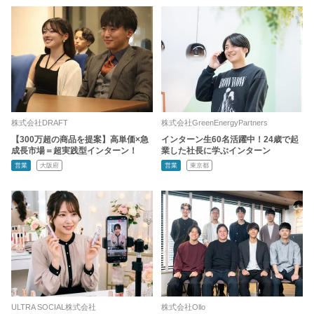
株式会社DRAFT
株式会社GreenEnergyPartners
【300万超の商品を提案】高単価×急
インターン生60名活躍中！24歳で起
成長市場＝超実践型インターン！
業した社長に学ぶインターン
営業
大阪府
営業
東京都
ULTRA SOCIAL株式会社
株式会社Ollo