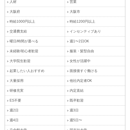
人材
営業
大阪府
大阪市
時給1000円以上
時給1200円以上
交通費支給
インセンティブあり
曜日/時間が選べる
週1〜2日OK
未経験/初心者歓迎
服装・髪型自由
大学院生歓迎
女性が活躍中
起業したい人おすすめ
面接後すぐ働ける
大量採用
他社内定者OK
研修充実
内定直結
ES不要
既卒歓迎
週2日
週3日
週4日
週5日〜