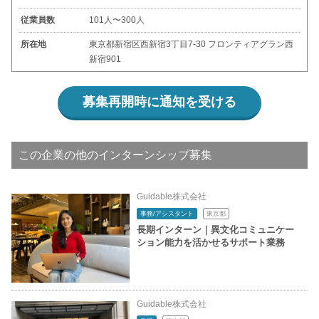
従業員数
101人〜300人
所在地
東京都新宿区西新宿3丁目7-30 フロンティアグラン西
新宿901
募集再開時に通知を受ける
この企業の他のインターンシップ募集
Guidable株式会社
事務/アシスタント
東京都
長期インターン｜異文化コミュニケー
ション能力を活かせるサポート業務
Guidable株式会社