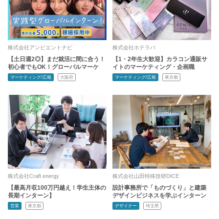
株式会社アンビエントナビ
株式会社ホテラバ
【土日週2◎】まだ就活に間に合う！
【1・2年生大歓迎】カラコン通販サ
初心者でもOK！グローバルマーケ
イトのマーケティング・企画職
マーケティング/広報
大阪府
マーケティング/広報
東京都
株式会社Craft energy
株式会社山田特殊技研DICE
【最高月収100万円越え！学生主体の
設計事務所で「ものづくり」と建築
長期インターン】
デザインビジネスを学ぶインターン
営業
東京都
デザイナー
埼玉県