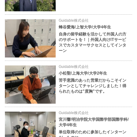
Guidable株式会社
蜂谷愛海/上智大学/大学4年生
自身の留学経験を活かして外国人の方
のサポートを！｜外国人向けITサービ
スでカスタマーサクセスとしてインタ
ーン
Guidable株式会社
小松聖/上海大学/大学2年生
苦手意識のあった営業だからこそイン
ターンとしてチャレンジしました！得
られたものは”度胸”です。
Guidable株式会社
宮川響/明治学院大学国際学部国際学科/
大学4年生
単位取得のために参加したインターン