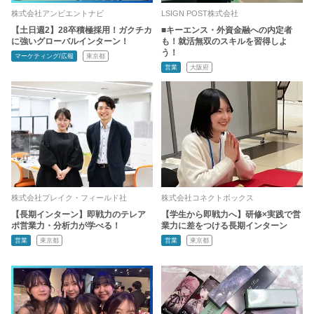
株式会社アンビエントナビ
LSIGN POST株式会社
【土日週2】28卒積極採用！ガクチカ
■キーエンス・外資金融への内定者
に強いグローバルインターン！
も！就活無双のスキルを習得しよ
う！
マーケティング/広報
東京都
営業
大阪府
株式会社ブレイク・フィールド社
株式会社コネクトボックス
【長期インターン】即戦力のテレア
【学生から即戦力へ】研修×実践で営
ポ営業力・分析力が学べる！
業力に差をつける長期インターン
営業
東京都
営業
東京都