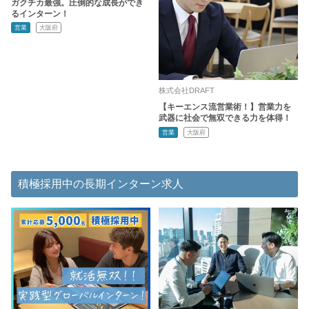
ガクチカ最強。圧倒的な成長ができ
るインターン！
営業
大阪府
株式会社DRAFT
【キーエンス流営業術！】営業力を
武器に社会で無双できる力を体得！
営業
大阪府
積極採用中の長期インターン求人