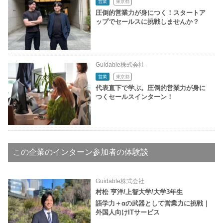
営業
東京都
圧倒的営業力が身につく！スタートア
ップでセールスに挑戦しませんか？
Guidable株式会社
営業
東京都
代表直下で学ぶ。圧倒的営業力が身に
つくセールスインターン！
この企業のインターン参加者の体験談
Guidable株式会社
村松 亨洋/上智大学/大学3年生
語学力＋α​​の武器として営業力に挑戦｜
外国人向けITサービス