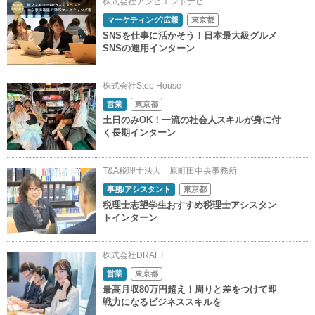
株式会社アンビエントナビ
マーケティング/広報
東京都
SNSを仕事に活かそう！日本最大級グルメ
SNSの運用インターン
株式会社Step House
営業
東京都
土日のみOK！一流の社会人スキルが身に付
く長期インターン
T&A税理士法人 原町田中央事務所
事務/アシスタント
東京都
税理士志望学生おすすめ税理士アシスタン
トインターン
株式会社DRAFT
営業
東京都
最高月収80万円超え！周りと差をつけて即
戦力になるビジネススキルを