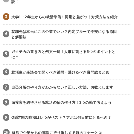
説！
3
大学1・2年生からの就活準備！同期と差がつく対策方法を紹介
就職先は本当にこの企業でいい？内定ブルーで不安になる原因
4
と解消法
ガクチカの書き方と例文一覧！人事に刺さる5つのポイントと
5
は？
6
就活生が座談会で聞くべき質問・避けるべき質問総まとめ
7
自己分析のやり方がわからない？正しい方法、お教えします
8
面接官を納得させる就活の軸の作り方！3つの軸で考えよう
9
OB訪問の時期はいつがベスト？アポは何日前にとるべき？
10
就活で企業からの電話に折り返しする時のマナーとは