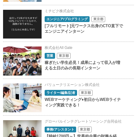
ミチビク株式会社
エンジニア/プログラミング
東京都
[フルリモート]元ワークス出身のCTO直下で
エンジニアインターン
株式会社All Gate
営業
東京都
稼ぎたい学生必見！成果によって収入が増
える土日のみの長期インターン
バリュークリエーション株式会社
ライター/編集/記者
東京都
WEBマーケティング♦初日からWEBライテ
ィング実践できる！
グローバルインテグレートソーシング合同会社
事務/アシスタント
東京都
【時給1700円～】世界的企業の財務を経