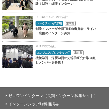
験！財務・経理インターン
ULTRA SOCIAL株式会社
マーケティング/広報
東京都
創業メンバーが全員TikTok出身者！ライバ
ー業務のインターン募集
ギリア株式会社
エンジニア/プログラミング
東京都
機械学習・深層学習の先端的研究に取り組
むメンバーを募集！
ゼロワンインターン（長期インターン募集サイト）
インターンシップ無料相談会