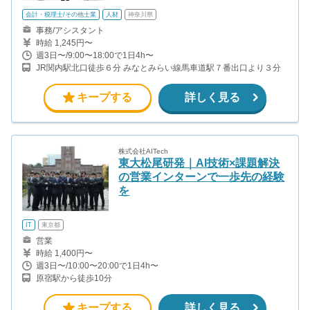
会計・税理士/その他士業
人材
神奈川県
事務/アシスタント
時給 1,245円〜
週3日〜/9:00〜18:00で1日4h〜
JR関内駅北口徒歩６分 みなとみらい線馬車道駅７番出口より３分
キープする
詳しく見る
株式会社AITech
東大松尾研発｜AI技術×課題解決
の営業インターンで一歩先の経験
を
IT
東京都
営業
時給 1,400円〜
週3日〜/10:00〜20:00で1日4h〜
原宿駅から徒歩10分
キープする
詳しく見る