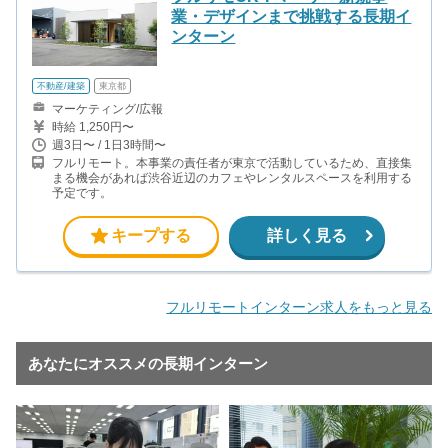
業・デザインまで挑戦する長期イ
ンターン
不動産/建築
東京都
マーケティング/広報
時給 1,250円〜
週3日〜 / 1日3時間〜
フルリモート。本事業の責任者が東京で活動しているため、直接集
まる機会があれば渋谷近辺のカフェやレンタルスペースを利用する
予定です。
キープする
詳しく見る
フルリモートインターン求人をもっと見る
あなたにオススメの長期インターン