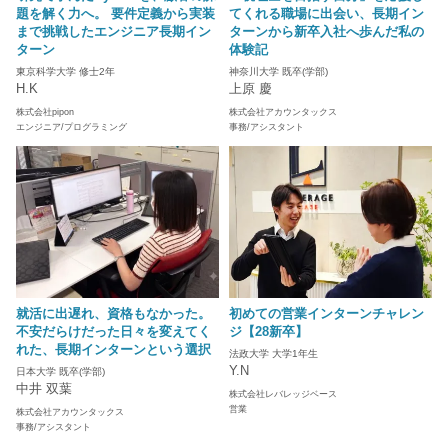
題を解く力へ。 要件定義から実装
てくれる職場に出会い、長期イン
まで挑戦したエンジニア長期イン
ターンから新卒入社へ歩んだ私の
ターン
体験記
東京科学大学 修士2年
神奈川大学 既卒(学部)
H.K
上原 慶
株式会社pipon
株式会社アカウンタックス
エンジニア/プログラミング
事務/アシスタント
就活に出遅れ、資格もなかった。
初めての営業インターンチャレン
不安だらけだった日々を変えてく
ジ【28新卒】
れた、長期インターンという選択
法政大学 大学1年生
Y.N
日本大学 既卒(学部)
中井 双葉
株式会社レバレッジベース
営業
株式会社アカウンタックス
事務/アシスタント