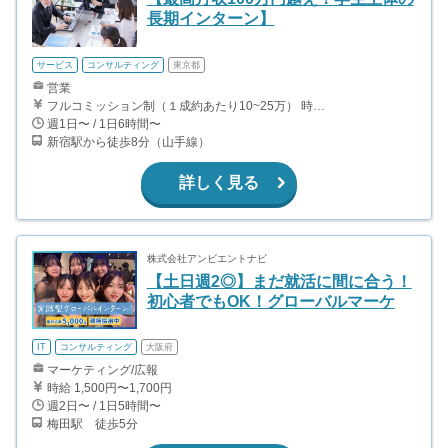
長期インターン】
サービス
コンサルティング
東京都
営業
フルコミッション制（１成約あたり10~25万） 時給換算で（2000円〜2500円）程度が目安となります。 月100万を稼ぐ学生多数在籍しています。 ■収入例 〇入社1か月目（早稲田大学2年生） 役職：アポインター 月間1契約×10万円＝10万円 ＋交通費 〇入社3か月目（明治大学2年生） 役職：アポインター 月間2契約×13万円＝26万円 ＋交通費 〇入社6か月目（慶應義塾大学3年生） 役職：アポインター 月間5契約×15万円＝75万円 ＋交通費 〇入社15か月目（東京大学3年生） 役職：クローザー 月間3契約×25万=75万円 ＋交通費 交通費支給あり
週1日〜 / 1日6時間〜
新宿駅から徒歩8分（山手線）
詳しく見る
株式会社アンビエントナビ
【土日週2◎】まだ就活に間に合う！
初心者でもOK！グローバルマーケ
IT
コンサルティング
大阪府
マーケティング/広報
時給 1,500円〜1,700円
週2日〜 / 1日5時間〜
梅田駅 徒歩5分