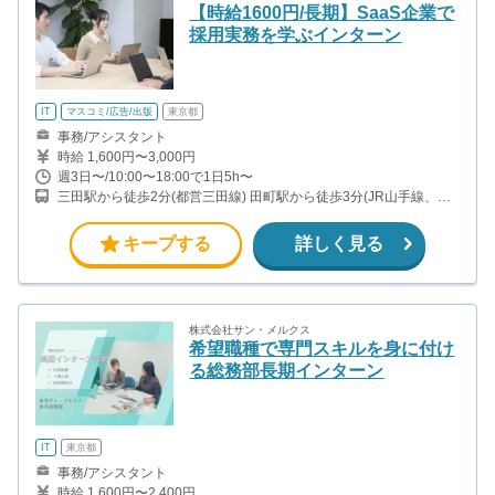
【時給1600円/長期】SaaS企業で
採用実務を学ぶインターン
IT
マスコミ/広告/出版
東京都
事務/アシスタント
時給 1,600円〜3,000円
週3日〜/10:00〜18:00で1日5h〜
三田駅から徒歩2分(都営三田線) 田町駅から徒歩3分(JR山手線、京
浜東北線)
キープする
詳しく見る
株式会社サン・メルクス
希望職種で専門スキルを身に付け
る総務部長期インターン
IT
東京都
事務/アシスタント
時給 1,600円〜2,400円