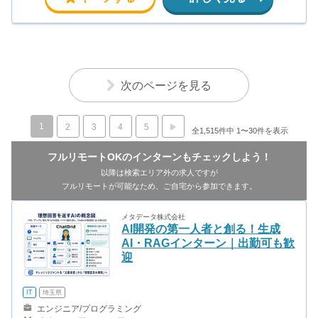
次のページを見る
1
2
3
4
5
全1,515件中 1〜30件を表示
フルリモートOKのインターンもチェックしよう！
以降は検索エリア外の求人ですが
フルリモートが可能なため、ご自宅から参加できます。
メタデータ株式会社
AI開発の第一人者と創る！生成
AI・RAGインターン｜出勤可も歓
迎
IT
埼玉県
エンジニア/プログラミング