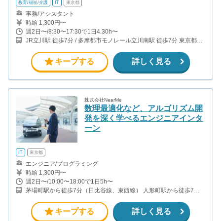
教育/福祉/介護
IT
東京都
事務/アシスタント
時給 1,300円〜
週2日〜/8:30〜17:30で1日4.30h〜
JR立川駅 徒歩7分 / 多摩都市モノレール立川南駅 徒歩7分 東京都多
摩地区の別キャンパスでの勤務も可能です！ 武蔵境、聖蹟桜ヶ丘
キープする
詳しく見る
株式会社NearMe
数理最適化など、アルゴリズム開
発を深く学べるエンジニアインタ
ーン
IT
東京都
エンジニア/プログラミング
時給 1,300円〜
週2日〜/10:00〜18:00で1日5h〜
茅場町駅から徒歩7分（日比谷線、東西線） 人形町駅から徒歩7分
（日比谷線、浅草線） 水天宮前駅から徒歩4分（半蔵門線）
キープする
詳しく見る