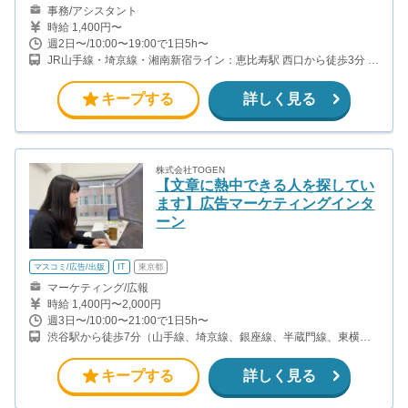
事務/アシスタント
時給 1,400円〜
週2日〜/10:00〜19:00で1日5h〜
JR山手線・埼京線・湘南新宿ライン：恵比寿駅 西口から徒歩3分 東
京メトロ日比谷線：恵比寿駅 4番出口から徒歩1分
キープする
詳しく見る
株式会社TOGEN
【文章に熱中できる人を探してい
ます】広告マーケティングインタ
ーン
マスコミ/広告/出版
IT
東京都
マーケティング/広報
時給 1,400円〜2,000円
週3日〜/10:00〜21:00で1日5h〜
渋谷駅から徒歩7分（山手線、埼京線、銀座線、半蔵門線、東横
線、井の頭線ほか） 原宿駅から徒歩13分（山手線） 明治神宮前原
宿駅から徒歩14分（副都心線・千代田線）
キープする
詳しく見る