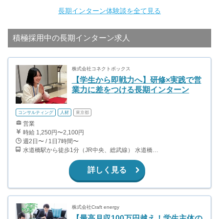
長期インターン体験談を全て見る
積極採用中の長期インターン求人
株式会社コネクトボックス
【学生から即戦力へ】研修×実践で営
業力に差をつける長期インターン
コンサルティング
人材
東京都
営業
時給 1,250円〜2,100円
週2日〜 / 1日7時間〜
水道橋駅から徒歩1分（JR中央、総武線） 水道橋駅から徒歩6分（都営三田線）
詳しく見る
株式会社Craft energy
【最高月収100万円越え！学生主体の