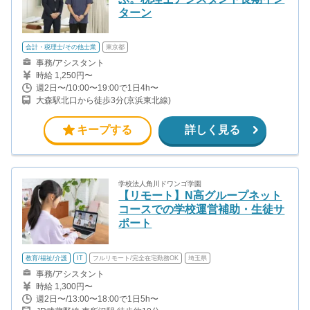
ターン
会計・税理士/その他士業
東京都
事務/アシスタント
時給 1,250円〜
週2日〜/10:00〜19:00で1日4h〜
大森駅北口から徒歩3分(京浜東北線)
キープする
詳しく見る
学校法人角川ドワンゴ学園
【リモート】N高グループネット
コースでの学校運営補助・生徒サ
ポート
教育/福祉/介護
IT
フルリモート/完全在宅勤務OK
埼玉県
事務/アシスタント
時給 1,300円〜
週2日〜/13:00〜18:00で1日5h〜