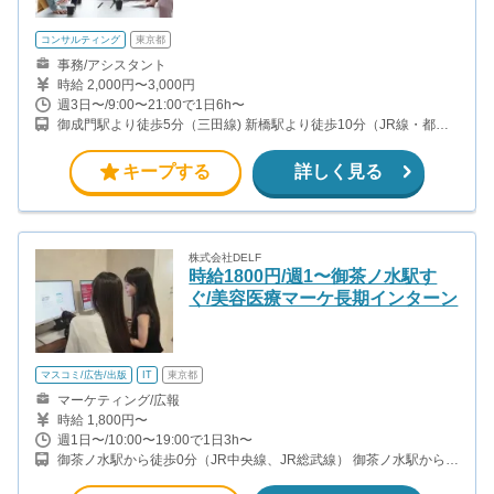
コンサルティング
東京都
事務/アシスタント
時給 2,000円〜3,000円
週3日〜/9:00〜21:00で1日6h〜
御成門駅より徒歩5分（三田線) 新橋駅より徒歩10分（JR線・都営
浅草線・銀座線）
キープする
詳しく見る
株式会社DELF
時給1800円/週1〜御茶ノ水駅す
ぐ/美容医療マーケ長期インターン
マスコミ/広告/出版
IT
東京都
マーケティング/広報
時給 1,800円〜
週1日〜/10:00〜19:00で1日3h〜
御茶ノ水駅から徒歩0分（JR中央線、JR総武線） 御茶ノ水駅から徒
歩1分（東京メトロ丸ノ内線） 新御茶ノ水駅から徒歩2分（東京メ
トロ千代田線）