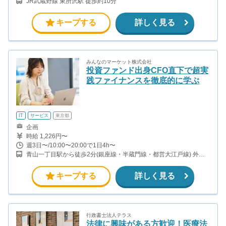
JR武蔵野線 東所沢駅 徒歩約10分
キープする
詳しく見る
みんなのマーケット株式会社
投資ファンド出身CFO直下で超実
践ファイナンスを徹底的に学ぶ
IT
サービス
東京都
企画
時給 1,226円〜
週3日〜/10:00〜20:00で1日4h〜
青山一丁目駅から徒歩2分(銀座線・半蔵門線・都営大江戸線) 外苑
前駅から徒歩5分(銀座線)
キープする
詳しく見る
行政書士法人テラス
法律に興味がある方歓迎！医療法