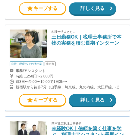
キープする
詳しく見る
税理士法人ともに
土日勤務OK｜税理士事務所で本
物の実務を積む長期インターン
会計・税理士/その他士業
東京都
事務/アシスタント
時給 1,250円〜2,000円
週3日〜/9:00〜19:00で1日3h〜
新宿駅から徒歩7分（山手線、埼京線、丸の内線、大江戸線、ほ
か） 新宿西口駅から徒歩5分(都営大江戸線) 西武新宿駅から徒歩5分
(西武新宿線)
キープする
詳しく見る
岡本壮広税理士事務所
未経験OK｜信頼を築く仕事を学
ぶ。税理士アシスタント長期イン