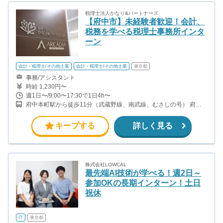
税理士法人かなり&パートナーズ
【府中市】未経験者歓迎！会計、
税務を学べる税理士事務所インタ
ーン
会計・税理士/その他士業
会計・税理士/その他士業
東京都
事務/アシスタント
時給 1,230円〜
週1日〜/9:00〜17:30で1日4h〜
府中本町駅から徒歩11分（武蔵野線、南武線、むさしの号） 府中
駅から徒歩4分（京王線） 府中競馬正門前駅から徒歩7分（京王競
馬場線）
キープする
詳しく見る
株式会社LOWCAL
最先端AI技術が学べる！週2日～
参加OKの長期インターン！土日
祝休
IT
東京都