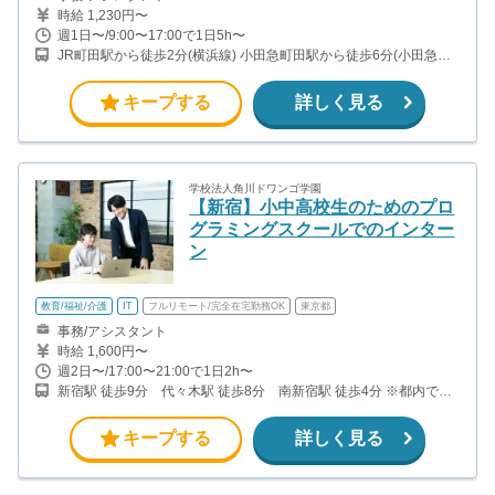
時給 1,230円〜
週1日〜/9:00〜17:00で1日5h〜
JR町田駅から徒歩2分(横浜線) 小田急町田駅から徒歩6分(小田急小
田原線)
キープする
詳しく見る
学校法人角川ドワンゴ学園
【新宿】小中高校生のためのプロ
グラミングスクールでのインター
ン
教育/福祉/介護
IT
フルリモート/完全在宅勤務OK
東京都
事務/アシスタント
時給 1,600円〜
週2日〜/17:00〜21:00で1日2h〜
新宿駅 徒歩9分 代々木駅 徒歩8分 南新宿駅 徒歩4分 ※都内で
は、他にも秋葉原、蒲田、池袋にも教室がございます。
キープする
詳しく見る