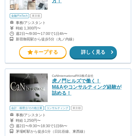
方！
金融/FinTech
東京都
事務/アシスタント
時給 1,300円〜
週2日〜/9:00〜17:00で1日4h〜
新宿御苑駅から徒歩5分（丸ノ内線）
キープする
詳しく見る
CaNInternationalFAS株式会社
虎ノ門ヒルズで働く！
M&Aやコンサルティング経験が
詰める！
会計・税理士/その他士業
コンサルティング
東京都
事務/アシスタント
時給 1,250円〜
週2日〜/9:30〜18:30で1日6h〜
茅場町駅から徒歩1分（日比谷線、東西線）