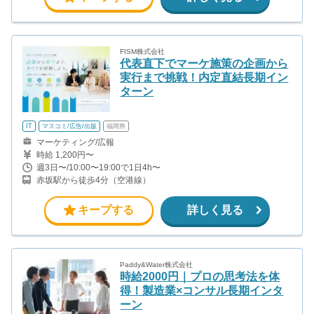
FISM株式会社
代表直下でマーケ施策の企画から
実行まで挑戦！内定直結長期イン
ターン
IT
マスコミ/広告/出版
福岡県
マーケティング/広報
時給 1,200円〜
週3日〜/10:00〜19:00で1日4h〜
赤坂駅から徒歩4分（空港線）
キープする
詳しく見る
Paddy&Water株式会社
時給2000円｜プロの思考法を体
得！製造業×コンサル長期インタ
ーン