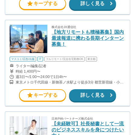
キープする
詳しく見る
株式会社JX通信社
【地方リモートも積極募集】国内
最速報道に携わる長期インターン
募集！
マスコミ/広告/出版
IT
フルリモート/完全在宅勤務OK
東京都
ライター/編集/記者
時給 1,400円〜
週3日〜/1:00〜24:00で1日4h〜
東京メトロ千代田線・新御茶ノ水駅より徒歩3分 都営新宿線・小川
町駅より徒歩3分 東京メトロ丸ノ内線・淡路町駅より徒歩4分 JR神
田駅･御茶ノ水駅、東西線の竹橋駅、半蔵門線･三田線の神保町駅も
キープする
詳しく見る
徒歩圏内
日本PMIパートナーズ株式会社
【未経験可】社長秘書として一流
のビジネススキルを身につけたい