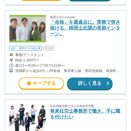
税理士法人V-Spirits
「合格」を通過点に。実務で突き
抜ける、税理士志望の長期インタ
ーン。
会計・税理士/その他士業
東京都
事務/アシスタント
時給 1,300円〜
週2日〜/9:00〜17:00で1日4h〜
池袋駅から徒歩3分（JR各線、東武東上線、西武池袋線、有楽町
線、丸ノ内線、副都心線 他） 東池袋駅から徒歩4分（有楽町線） ◎
駅3分の好立地！キレイで新しい21階建て高層ビルです。
キープする
詳しく見る
社会保険労務士法人日本経営労務
将来社労士事務所で働き、手に職
を付けたい