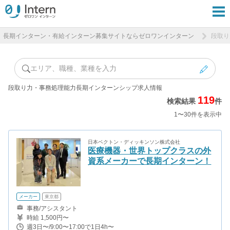
長期インターン・有給インターン募集サイトならゼロワンインターン
段取り
エリア、職種、業種を入力
段取り力・事務処理能力長期インターンシップ求人情報
119
検索結果
件
1〜30件を表示中
日本ベクトン・ディッキンソン株式会社
医療機器・世界トップクラスの外
資系メーカーで長期インターン！
メーカー
東京都
事務/アシスタント
時給 1,500円〜
週3日〜/9:00〜17:00で1日4h〜