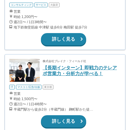
コンサルティング
サービス
大阪府
営業
時給 1,200円〜
週2日〜 / 1日3時間〜
地下鉄御堂筋線 中津駅 徒歩6分 梅田駅 徒歩7分
詳しく見る
株式会社ブレイク・フィールド社
【長期インターン】即戦力のテレア
ポ営業力・分析力が学べる！
IT
マスコミ/広告/出版
東京都
営業
時給 1,500円〜
週2日〜 / 1日4時間〜
半蔵門駅から徒歩2分（半蔵門線） 麹町駅かた徒歩10分（有楽町線）
詳しく見る