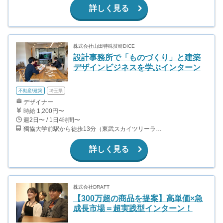
詳しく見る
株式会社山田特殊技研DICE
設計事務所で「ものづくり」と建築
デザインビジネスを学ぶインターン
不動産/建築
埼玉県
デザイナー
時給 1,200円〜
週2日〜 / 1日4時間〜
獨協大学前駅から徒歩13分（東武スカイツリーライン、東武伊勢崎線、東武日光線、鬼怒川線）
詳しく見る
株式会社DRAFT
【300万超の商品を提案】高単価×急
成長市場＝超実践型インターン！