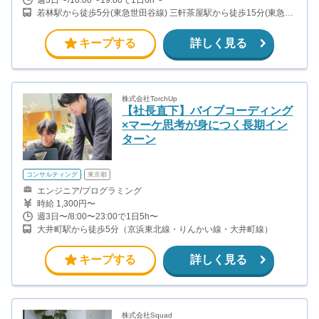
若林駅から徒歩5分(東急世田谷線) 三軒茶屋駅から徒歩15分(東急田
園都市線)
キープする
詳しく見る
株式会社TorchUp
【社長直下】バイブコーディング
×マーケ思考が身につく長期イン
ターン
コンサルティング
東京都
エンジニア/プログラミング
時給 1,300円〜
週3日〜/8:00〜23:00で1日5h〜
大井町駅から徒歩5分（京浜東北線・りんかい線・大井町線）
キープする
詳しく見る
株式会社Squad