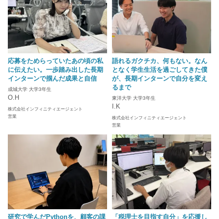
応募をためらっていたあの頃の私
語れるガクチカ、何もない。なん
に伝えたい。一歩踏み出した長期
となく学生生活を過ごしてきた僕
インターンで掴んだ成果と自信
が、長期インターンで自分を変え
るまで
成城大学 大学3年生
O.H
東洋大学 大学3年生
I.K
株式会社インフィニティエージェント
営業
株式会社インフィニティエージェント
営業
研究で学んだPythonを、顧客の課
「税理士を目指す自分」を応援し