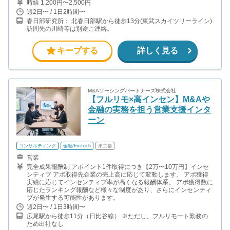
時給 1,200円〜2,500円
週2日〜 / 1日2時間〜
春日部研究所： 北春日部駅から徒歩13分(東武スカイツリーライン)
訪問先の川崎等は別途ご連絡。
キープする
詳しく見る
M&Aソーシングパートナーズ株式会社
【フルリモ×高インセン】M&Aや
金融の実務を担う営業支援インタ
ーン
コンサルティング
金融/FinTech
東京都
営業
完全成果報酬制 アポイント1件取得につき【2万〜10万円】インセ
ンティブ アポ取得先企業の売上高に応じて変動します。 アポ獲得
実績に応じてインセンティブ率が高くなる報酬体系。 アポ獲得数に
応じたランキング報酬など様々な制度があり、さらにインセンティ
ブが発生する可能性があります。
週2日〜 / 1日3時間〜
広尾駅から徒歩11分（日比谷線） ※ただし、フルリモート勤務の
ため出社なし