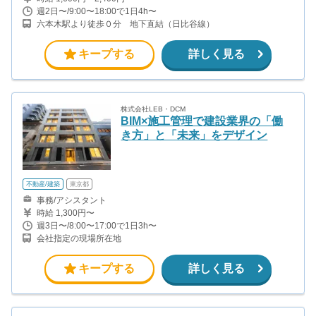
週2日〜/9:00〜18:00で1日4h〜
六本木駅より徒歩０分 地下直結（日比谷線）
キープする
詳しく見る
株式会社LEB・DCM
BIM×施工管理で建設業界の「働
き方」と「未来」をデザイン
不動産/建築
東京都
事務/アシスタント
時給 1,300円〜
週3日〜/8:00〜17:00で1日3h〜
会社指定の現場所在地
キープする
詳しく見る