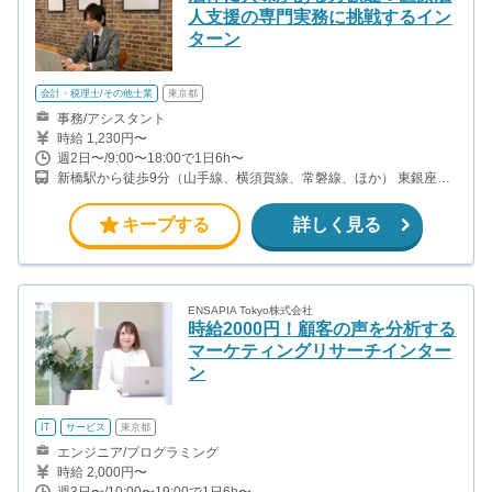
人支援の専門実務に挑戦するイン
ターン
会計・税理士/その他士業
東京都
事務/アシスタント
時給 1,230円〜
週2日〜/9:00〜18:00で1日6h〜
新橋駅から徒歩9分（山手線、横須賀線、常磐線、ほか） 東銀座駅
から徒歩7分（日比谷線、都営浅草線） 築地市場駅から徒歩4分
（都営大江戸線）
キープする
詳しく見る
ENSAPIA Tokyo株式会社
時給2000円！顧客の声を分析する
マーケティングリサーチインター
ン
IT
サービス
東京都
エンジニア/プログラミング
時給 2,000円〜
週3日〜/10:00〜19:00で1日6h〜