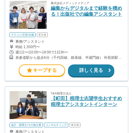
株式会社メディックメディア
編集からデジタルまで経験を積め
る！出版社での編集アシスタント
マスコミ/広告/出版
東京都
事務/アシスタント
時給 1,350円〜
週1日〜/10:00〜18:00で1日3h〜
表参道駅から徒歩6分（千代田線、銀座線、半蔵門線） 外苑前駅か
ら徒歩4分（銀座線）
キープする
詳しく見る
T&A税理士法人
【町田】税理士志望学生おすすめ
税理士アシスタントインターン
会計・税理士/その他士業
コンサルティング
東京都
事務/アシスタント