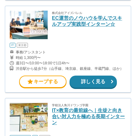
株式会社アイズバレル
EC運営のノウハウを学んでスキ
ルアップ実践型インターン☆
IT
東京都
事務/アシスタント
時給 1,300円〜
週3日〜/10:00〜18:00で1日4h〜
渋谷駅から徒歩7分（山手線、埼京線、銀座線、半蔵門線、ほか）
キープする
詳しく見る
学校法人角川ドワンゴ学園
IT×教育の最前線へ｜生徒と向き
合い対人力を極める長期インター
ン