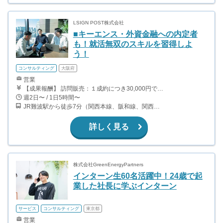
LSIGN POST株式会社
■キーエンス・外資金融への内定者
も！就活無双のスキルを習得しよ
う！
コンサルティング
大阪府
営業
【成果報酬】 訪問販売：１成約につき30,000円です。 例えば、光インターネットの成約であれば、平均的に2.5日で1件の契約が見込めます。（12,000円/1日6時間稼働） ＜月収例＞月に100万以上稼ぐ方もいます！ ・月5件成約：150,000円 ・月15件成約：450,000円 ・月30成約：900,000円➕マネジメントインセンティブ300,000円 合計1,200,000円 時給換算で2,000円程度が、平均的なインターン生の報酬となっています。
週2日〜 / 1日5時間〜
JR難波駅から徒歩7分（関西本線、阪和線、関西空港線） 大阪難波駅から徒歩13分（近鉄奈良線、阪神なんば線） 桜川駅から徒歩4分（大阪メトロ千日前線、阪神なんば線）
詳しく見る
株式会社GreenEnergyPartners
インターン生60名活躍中！24歳で起
業した社長に学ぶインターン
サービス
コンサルティング
東京都
営業