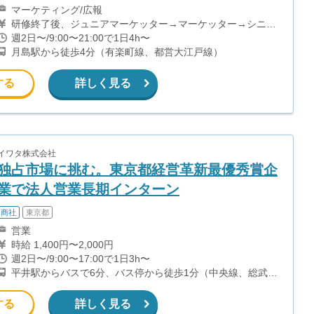
マーケティング/広報
研修終了後、ジュニアマーケッター→マーケッター→シニア
マーケッター→副主任→主任→マネージャーと昇格していき
週2日〜/9:00〜21:00で1日4h〜
ます。 ・ジュニアマーケッター＆マーケッター＆シニアマ
月島駅から徒歩4分（有楽町線、都営大江戸線）
ーケッター SNSアカウントへの投稿1件につき1,000円〜
4,000円 成果報酬1件につき2,500円 ・副主任＆主任 固定報
酬8〜15万円/月 +成果購入・再生数達成によるインセンティ
する
詳しく見る
ブ ※週20時間以上の稼働目安 ・マネージャー 固定報酬15〜
20万円/月 +成果購入・再生数達成によるインセンティブ ※
週20時間以上の稼働目安 学生インターンの平均報酬は月8万
円前後（時給換算2,000円以上）です。
イワタ株式会社
独占市場に挑む。東京都経営革新最優秀賞企
業で法人営業長期インターン
商社
東京都
営業
時給 1,400円〜2,000円
週2日〜/9:00〜17:00で1日3h〜
平井駅からバスで6分、バス停から徒歩1分（中央線、総武
線）
する
詳しく見る