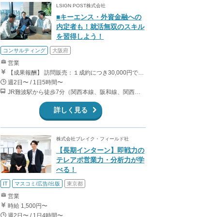
LSIGN POST株式会社
■キーエンス・外資金融への
内定者も！就活無双のスキル
を習得しよう！
コンサルティング
大阪府
営業
【成果報酬】 訪問販売：１成約につき30,000円です。 例えば、光インターネットの成約であれば、平均的に2.5日で1件の契約が見込めます。（12,000円/1日6時間稼働） ＜月収例＞月に100万以上稼ぐ方もいます！ ・月5件成約：150,000円 ・月15件成約：450,000円 ・月30成約：900,000円➕マネジメントインセンティブ300,000円 合計1,200,000円 時給換算で2,000円程度が、平均的なインターン生の報酬となっています。
週2日〜 / 1日5時間〜
JR難波駅から徒歩7分（関西本線、阪和線、関西空港線） 大阪難波駅から徒歩13分（近鉄奈良線、阪神なんば線） 桜川駅から徒歩4分（大阪メトロ千日前線、阪神なんば線）
詳しく見る
株式会社ブレイク・フィールド社
【長期インターン】即戦力の
テレアポ営業力・分析力が学
べる！
IT
マスコミ/広告/出版
東京都
営業
時給 1,500円〜
週2日〜 / 1日4時間〜