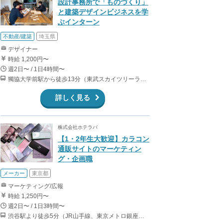
設計事務所で「ものづくり」
と建築デザインビジネスを学
ぶインターン
不動産/建築
埼玉県
デザイナー
時給 1,200円〜
週2日〜 / 1日4時間〜
獨協大学前駅から徒歩13分（東武スカイツリーライン、東武伊勢崎線、東武日光線、鬼怒川線）
詳しく見る
株式会社ホテラバ
【1・2年生大歓迎】カラコン
通販サイトのマーケティン
グ・企画職
メーカー
東京都
マーケティング/広報
時給 1,250円〜
週2日〜 / 1日3時間〜
渋谷駅より徒歩5分（JR山手線、東京メトロ銀座・半蔵門・副都心線）