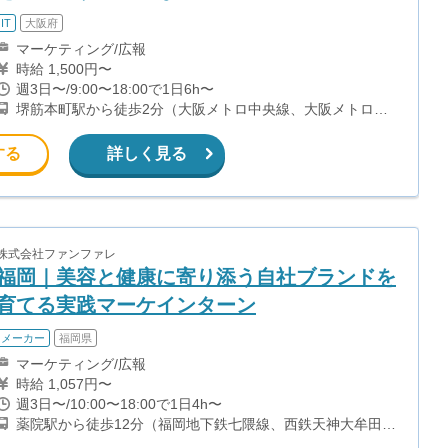
IT
大阪府
マーケティング/広報
時給 1,500円〜
週3日〜/9:00〜18:00で1日6h〜
堺筋本町駅から徒歩2分（大阪メトロ中央線、大阪メトロ堺
筋線） 本町駅から徒歩5分（大阪メトロ中央線、大阪メトロ
御堂筋線、大阪メトロ四つ橋線）
する
詳しく見る
株式会社ファンファレ
福岡｜美容と健康に寄り添う自社ブランドを
育てる実践マーケインターン
メーカー
福岡県
マーケティング/広報
時給 1,057円〜
週3日〜/10:00〜18:00で1日4h〜
薬院駅から徒歩12分（福岡地下鉄七隈線、西鉄天神大牟田
線） 渡辺通駅から徒歩10分（福岡地下鉄七隈線）