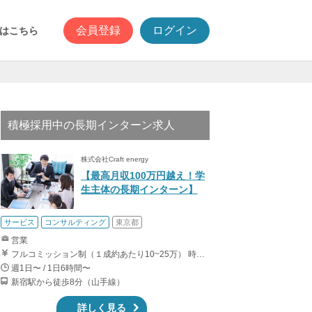
会員登録
ログイン
はこちら
積極採用中の長期インターン求人
株式会社Craft energy
【最高月収100万円越え！学
生主体の長期インターン】
サービス
コンサルティング
東京都
営業
フルコミッション制（１成約あたり10~25万） 時給換算で（2000円〜2500円）程度が目安となります。 月100万を稼ぐ学生多数在籍しています。 ■収入例 〇入社1か月目（早稲田大学2年生） 役職：アポインター 月間1契約×10万円＝10万円 ＋交通費 〇入社3か月目（明治大学2年生） 役職：アポインター 月間2契約×13万円＝26万円 ＋交通費 〇入社6か月目（慶應義塾大学3年生） 役職：アポインター 月間5契約×15万円＝75万円 ＋交通費 〇入社15か月目（東京大学3年生） 役職：クローザー 月間3契約×25万=75万円 ＋交通費 交通費支給あり
週1日〜 / 1日6時間〜
新宿駅から徒歩8分（山手線）
詳しく見る