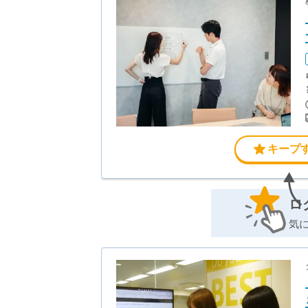
キープ
ロ
気