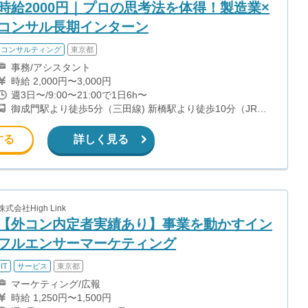
時給2000円｜プロの思考法を体得！製造業×
コンサル長期インターン
コンサルティング
東京都
事務/アシスタント
時給 2,000円〜3,000円
週3日〜/9:00〜21:00で1日6h〜
御成門駅より徒歩5分（三田線) 新橋駅より徒歩10分（JR
線・都営浅草線・銀座線）
する
詳しく見る
株式会社High Link
【外コン内定者実績あり】事業を動かすイン
フルエンサーマーケティング
IT
サービス
東京都
マーケティング/広報
時給 1,250円〜1,500円