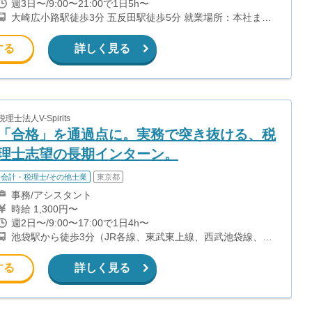
週3日〜/9:00〜21:00で1日5h〜
大崎広小路駅徒歩3分 五反田駅徒歩5分 就業場所：本社また
は会社が指定する場所 変更の範囲：会社が定める場所 受動
喫煙防止措置：屋内禁煙（喫煙専用スペースあり）
する
詳しく見る
税理士法人V-Spirits
「合格」を通過点に。実務で突き抜ける、税
理士志望の長期インターン。
会計・税理士/その他士業
東京都
事務/アシスタント
時給 1,300円〜
週2日〜/9:00〜17:00で1日4h〜
池袋駅から徒歩3分（JR各線、東武東上線、西武池袋線、有
楽町線、丸ノ内線、副都心線 他） 東池袋駅から徒歩4分（有
楽町線） ◎駅3分の好立地！キレイで新しい21階建て高層ビ
する
詳しく見る
ルです。