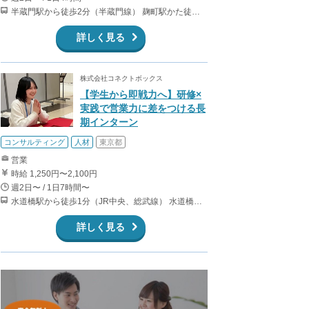
半蔵門駅から徒歩2分（半蔵門線） 麹町駅かた徒歩10分（有楽町線）
詳しく見る
株式会社コネクトボックス
【学生から即戦力へ】研修×
実践で営業力に差をつける長
期インターン
コンサルティング
人材
東京都
営業
時給 1,250円〜2,100円
週2日〜 / 1日7時間〜
水道橋駅から徒歩1分（JR中央、総武線） 水道橋駅から徒歩6分（都営三田線）
詳しく見る