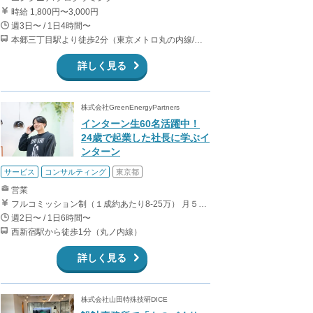
時給 1,800円〜3,000円
週3日〜 / 1日4時間〜
本郷三丁目駅より徒歩2分（東京メトロ丸の内線/都営地下鉄大江戸線）
詳しく見る
株式会社GreenEnergyPartners
インターン生60名活躍中！
24歳で起業した社長に学ぶイ
ンターン
サービス
コンサルティング
東京都
営業
フルコミッション制（１成約あたり8-25万） 月５０万以上稼ぐインターン生も多数います！ ■収入例 ○入社１ヶ月目（明治大学2年生） 役職：アポインター 月間１契約×８万円＝８万円 ＋交通費 ○入社３ヶ月目（東京大学２年生） 役職：アポインター（ランク：ブロンズ） 月間３契約×10万円＝30万円 ＋交通費 ○入社６ヶ月目（早稲田大学３年生） 役職：アポインター（ランク：シルバー） 月間５契約×12万円＝60万円 ＋交通費 ○入社15ヶ月目（慶應大学３年生） 役職：クローザー 月間３契約×25万＝75万円 ＋交通費
週2日〜 / 1日6時間〜
西新宿駅から徒歩1分（丸ノ内線）
詳しく見る
株式会社山田特殊技研DICE