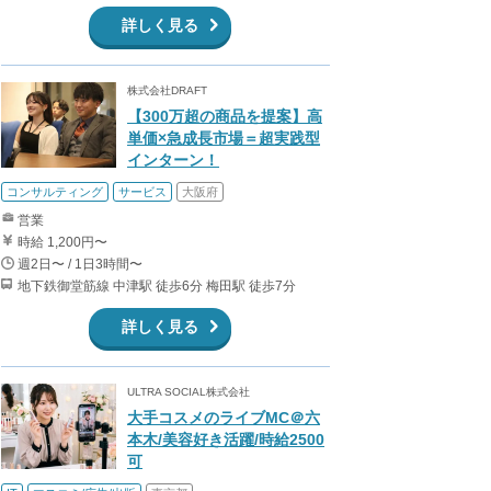
詳しく見る
株式会社DRAFT
【300万超の商品を提案】高
単価×急成長市場＝超実践型
インターン！
コンサルティング
サービス
大阪府
営業
時給 1,200円〜
週2日〜 / 1日3時間〜
地下鉄御堂筋線 中津駅 徒歩6分 梅田駅 徒歩7分
詳しく見る
ULTRA SOCIAL株式会社
大手コスメのライブMC＠六
本木/美容好き活躍/時給2500
可