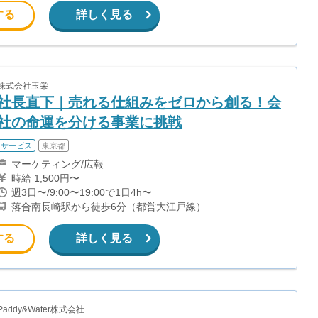
する
詳しく見る
株式会社玉栄
社長直下｜売れる仕組みをゼロから創る！会
社の命運を分ける事業に挑戦
サービス
東京都
マーケティング/広報
時給 1,500円〜
週3日〜/9:00〜19:00で1日4h〜
落合南長崎駅から徒歩6分（都営大江戸線）
する
詳しく見る
Paddy&Water株式会社