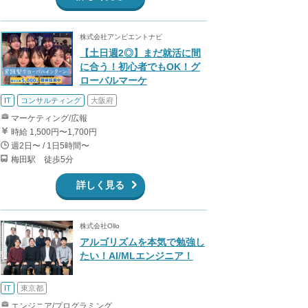
株式会社アンビエントナビ
【土日週2◎】まだ就活に間
に合う！初心者でもOK！グ
ローバルマーケ
IT
コンサルティング
大阪府
マーケティング/広報
時給 1,500円〜1,700円
週2日〜 / 1日5時間〜
梅田駅 徒歩5分
詳しく見る
株式会社Ollo
アルゴリズムを本気で勉強し
たい！AI/MLエンジニア！
IT
東京都
エンジニア/プログラミング