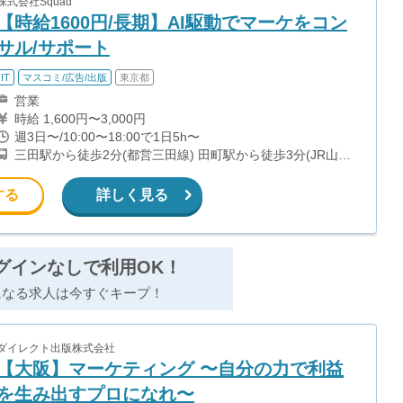
株式会社Squad
【時給1600円/長期】AI駆動でマーケをコン
サル/サポート
IT
マスコミ/広告/出版
東京都
営業
時給 1,600円〜3,000円
週3日〜/10:00〜18:00で1日5h〜
三田駅から徒歩2分(都営三田線) 田町駅から徒歩3分(JR山手
線、京浜東北線)
する
詳しく見る
グインなしで利用OK！
になる求人は今すぐキープ！
ダイレクト出版株式会社
【大阪】マーケティング 〜自分の力で利益
を生み出すプロになれ〜