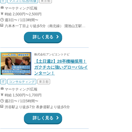
IT
マスコミ/広告/出版
東京都
マーケティング/広報
時給 2,000円〜2,500円
週3日〜 / 1日3時間〜
六本木一丁目より徒歩5分（南北線） 溜池山王駅より徒歩10分（銀座線） 六本木駅より徒歩12分（日比谷線）
詳しく見る
株式会社アンビエントナビ
【土日週2】28卒積極採用！
ガクチカに強いグローバルイ
ンターン！
IT
コンサルティング
東京都
マーケティング/広報
時給 1,500円〜1,700円
週2日〜 / 1日5時間〜
渋谷駅より徒歩7分 表参道駅より徒歩5分
詳しく見る