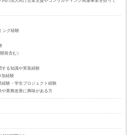
プ内の法人向け営業支援やコンサルティング関連事業を担って
ラミング経験
験
人開発含む）
関する知識や実装経験
への参加経験
業経験・学生プロジェクト経験
決や業務改善に興味がある方