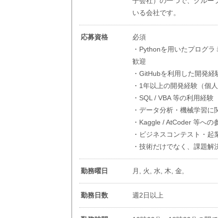
子会社）の一つで、グルー
いる会社です。
応募資格
必須
・Pythonを用いたプログ
歓迎
・GitHubを利用した開発経
・1年以上の開発経験（個
・SQL / VBA 等の利用経験
・データ分析・機械学習に
・Kaggle / AtCoder 等
・ビジネスコンテスト・起
・技術だけでなく、課題解
勤務曜日
月, 火, 水, 木, 金,
勤務日数
週2日以上