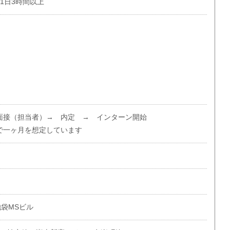
で1日3時間以上
面接（担当者）→ 内定 → インターン開始
で一ヶ月を想定しています
池袋MSビル