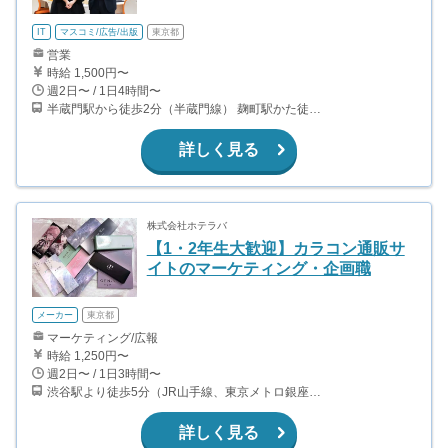
IT
マスコミ/広告/出版
東京都
営業
時給 1,500円〜
週2日〜 / 1日4時間〜
半蔵門駅から徒歩2分（半蔵門線） 麹町駅かた徒歩10分（有楽町線）
詳しく見る
株式会社ホテラバ
【1・2年生大歓迎】カラコン通販サ
イトのマーケティング・企画職
メーカー
東京都
マーケティング/広報
時給 1,250円〜
週2日〜 / 1日3時間〜
渋谷駅より徒歩5分（JR山手線、東京メトロ銀座・半蔵門・副都心線）
詳しく見る