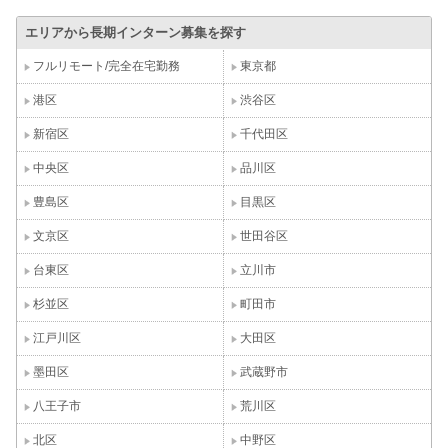
エリアから長期インターン募集を探す
フルリモート/完全在宅勤務
東京都
港区
渋谷区
新宿区
千代田区
中央区
品川区
豊島区
目黒区
文京区
世田谷区
台東区
立川市
杉並区
町田市
江戸川区
大田区
墨田区
武蔵野市
八王子市
荒川区
北区
中野区