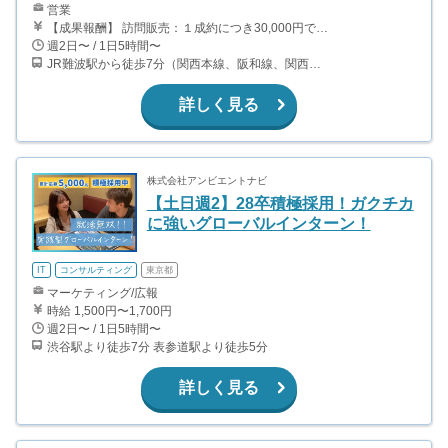
営業
【成果報酬】 訪問販売：１成約につき30,000円です。 例えば、光インターネットの成約であれば、平均的に2.5日で1件の契約が見込めます。（12,000円/1日6時間稼働） ＜月収例＞月に100万以上稼ぐ方もいます！ ・月5件成約：150,000円 ・月15件成約：450,000円 ・月30成約：900,000円➕マネジメントインセンティブ300,000円 合計1,200,000円 時給換算で2,000円程度が、平均的なインターン生の報酬となっています。
週2日〜 / 1日5時間〜
JR難波駅から徒歩7分（関西本線、阪和線、関西空港線） 大阪難波駅から徒歩13分（近鉄奈良線、阪神なんば線） 桜川駅から徒歩4分（大阪メトロ千日前線、阪神なんば線）
詳しく見る
株式会社アンビエントナビ
【土日週2】28卒積極採用！ガクチカ
に強いグローバルインターン！
IT
コンサルティング
東京都
マーケティング/広報
時給 1,500円〜1,700円
週2日〜 / 1日5時間〜
渋谷駅より徒歩7分 表参道駅より徒歩5分
詳しく見る