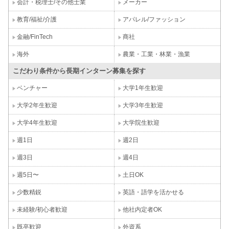
会計・税理士/その他士業
メーカー
教育/福祉/介護
アパレル/ファッション
金融/FinTech
商社
海外
農業・工業・林業・漁業
こだわり条件から長期インターン募集を探す
ベンチャー
大学1年生歓迎
大学2年生歓迎
大学3年生歓迎
大学4年生歓迎
大学院生歓迎
週1日
週2日
週3日
週4日
週5日〜
土日OK
少数精鋭
英語・語学を活かせる
未経験/初心者歓迎
他社内定者OK
既卒歓迎
外資系