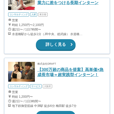
業力に差をつける長期インターン
コンサルティング
人材
東京都
営業
時給 1,250円〜2,100円
週2日〜 / 1日7時間〜
水道橋駅から徒歩1分（JR中央、総武線） 水道橋駅から徒歩6分（都営三田線）
詳しく見る
株式会社DRAFT
【300万超の商品を提案】高単価×急
成長市場＝超実践型インターン！
コンサルティング
サービス
大阪府
営業
時給 1,200円〜
週2日〜 / 1日3時間〜
地下鉄御堂筋線 中津駅 徒歩6分 梅田駅 徒歩7分