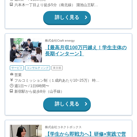
六本木一丁目より徒歩5分（南北線） 溜池山王駅より徒歩10分（銀座線） 六本木駅より徒歩12分（日比谷線）
詳しく見る
株式会社Craft energy
【最高月収100万円越え！学生主体の
長期インターン】
サービス
コンサルティング
東京都
営業
フルコミッション制（１成約あたり10~25万） 時給換算で（2000円〜2500円）程度が目安となります。 月100万を稼ぐ学生多数在籍しています。 ■収入例 〇入社1か月目（早稲田大学2年生） 役職：アポインター 月間1契約×10万円＝10万円 ＋交通費 〇入社3か月目（明治大学2年生） 役職：アポインター 月間2契約×13万円＝26万円 ＋交通費 〇入社6か月目（慶應義塾大学3年生） 役職：アポインター 月間5契約×15万円＝75万円 ＋交通費 〇入社15か月目（東京大学3年生） 役職：クローザー 月間3契約×25万=75万円 ＋交通費 交通費支給あり
週1日〜 / 1日6時間〜
新宿駅から徒歩8分（山手線）
詳しく見る
株式会社コネクトボックス
【学生から即戦力へ】研修×実践で営