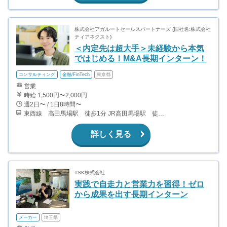
株式会社アガルートセールスパートナーズ (旧社名:株式会社
ティアネクスト)
＜内定先は超大手＞未経験から本気
ではじめる！M&A長期インターン！
コンサルティング
金融/FinTech
東京都
営業
時給 1,500円〜2,000円
週2日〜 / 1日8時間〜
東西線 高田馬場駅 徒歩1分 JR高田馬場駅 徒歩5分 副都心線 西早稲田駅 徒歩7分 都電荒川線 学習院下駅 徒歩9分
詳しく見る
TSK株式会社
実践で自走力と営業力を習得！ゼロ
から成果を出す長期インターン
メーカー
埼玉県