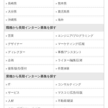
長崎県
熊本県
大分県
鹿児島県
沖縄県
海外
職種から長期インターン募集を探す
営業
エンジニア/プログラミング
デザイナー
マーケティング/広報
ディレクター
事務/アシスタント
企画
ライター/編集/記者
接客/販売/受付
作業体験
業種から長期インターン募集を探す
IT
コンサルティング
サービス
マスコミ/広告/出版
人材
不動産/建築