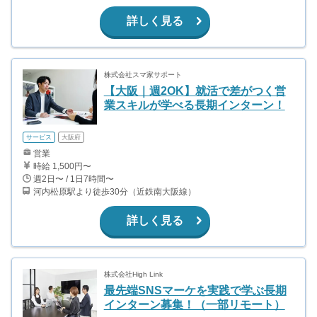
詳しく見る
株式会社スマ家サポート
【大阪｜週2OK】就活で差がつく営
業スキルが学べる長期インターン！
サービス
大阪府
営業
時給 1,500円〜
週2日〜 / 1日7時間〜
河内松原駅より徒歩30分（近鉄南大阪線）
詳しく見る
株式会社High Link
最先端SNSマーケを実践で学ぶ長期
インターン募集！（一部リモート）