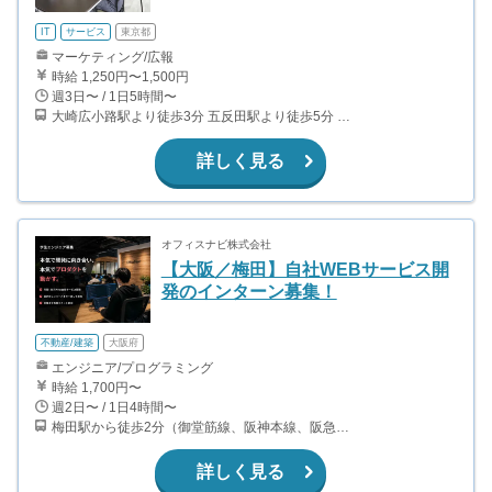
IT
サービス
東京都
マーケティング/広報
時給 1,250円〜1,500円
週3日〜 / 1日5時間〜
大崎広小路駅より徒歩3分 五反田駅より徒歩5分 就業場所：本社または会社が指定する場所 変更の範囲：会社が定める場所 受動喫煙防止措置：屋内禁煙（喫煙専用スペースあり）
詳しく見る
オフィスナビ株式会社
【大阪／梅田】自社WEBサービス開
発のインターン募集！
不動産/建築
大阪府
エンジニア/プログラミング
時給 1,700円〜
週2日〜 / 1日4時間〜
梅田駅から徒歩2分（御堂筋線、阪神本線、阪急京都線 ほか） 東梅田駅から徒歩1分（谷町線） 大阪駅から徒歩3分（大阪環状線、神戸線、宝塚線 ほか） 西梅田駅から徒歩5分（四つ橋線）
詳しく見る