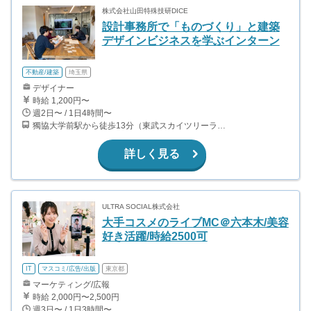
株式会社山田特殊技研DICE
設計事務所で「ものづくり」と建築
デザインビジネスを学ぶインターン
不動産/建築
埼玉県
デザイナー
時給 1,200円〜
週2日〜 / 1日4時間〜
獨協大学前駅から徒歩13分（東武スカイツリーライン、東武伊勢崎線、東武日光線、鬼怒川線）
詳しく見る
ULTRA SOCIAL株式会社
大手コスメのライブMC＠六本木/美容
好き活躍/時給2500可
IT
マスコミ/広告/出版
東京都
マーケティング/広報
時給 2,000円〜2,500円
週3日〜 / 1日3時間〜