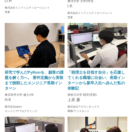
O.H
東洋大学 大学3年生
I.K
株式会社インフィニティエージェント
営業
株式会社インフィニティエージェント
営業
研究で学んだPythonを、顧客の課
「税理士を目指す自分」を応援し
題を解く力へ。 要件定義から実装
てくれる職場に出会い、長期イン
まで挑戦したエンジニア長期イン
ターンから新卒入社へ歩んだ私の
ターン
体験記
東京科学大学 修士2年
神奈川大学 既卒(学部)
H.K
上原 慶
株式会社pipon
株式会社アカウンタックス
エンジニア/プログラミング
事務/アシスタント