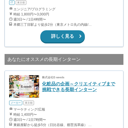
IT
東京都
エンジニア/プログラミング
時給 1,800円〜3,000円
週3日〜 / 1日4時間〜
本郷三丁目駅より徒歩2分（東京メトロ丸の内線/都営地下鉄大江戸線）
詳しく見る
あなたにオススメの長期インターン
株式会社E-seeds
化粧品の企画～クリエイティブまで
挑戦できる長期インターン
メーカー
東京都
マーケティング/広報
時給 1,400円〜
週3日〜 / 1日7時間〜
東銀座駅から徒歩5分（日比谷線、都営浅草線） 新富町駅から徒歩3分（有楽町線） 銀座一丁目駅から徒歩5分（有楽町線）