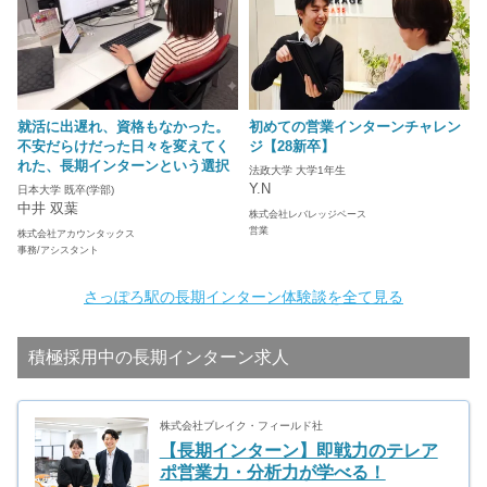
就活に出遅れ、資格もなかった。
初めての営業インターンチャレン
不安だらけだった日々を変えてく
ジ【28新卒】
れた、長期インターンという選択
法政大学 大学1年生
Y.N
日本大学 既卒(学部)
中井 双葉
株式会社レバレッジベース
営業
株式会社アカウンタックス
事務/アシスタント
さっぽろ駅の長期インターン体験談を全て見る
積極採用中の長期インターン求人
株式会社ブレイク・フィールド社
【長期インターン】即戦力のテレア
ポ営業力・分析力が学べる！