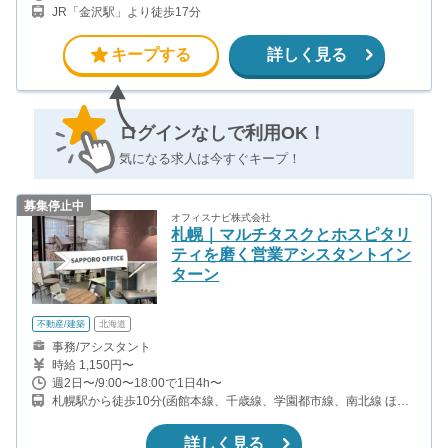
JR「金沢駅」より徒歩17分
キープする
詳しく見る
ログインなしで利用OK！
気になる求人は今すぐキープ！
募集停止中
オフィスナビ株式会社
札幌｜マルチタスクとホスピタリ
ティを磨く営業アシスタントイン
ターン
不動産/建築
北海道
事務/アシスタント
時給 1,150円〜
週2日〜/9:00〜18:00で1日4h〜
札幌駅から徒歩10分(函館本線、千歳線、学園都市線、南北線 ほか)
大通駅から徒歩3分(東西線、南北線、東豊線) さっぽろ駅から徒歩3
分(南北線、東豊線) バスセンター前駅から徒歩11分(東西線)
詳しく見る