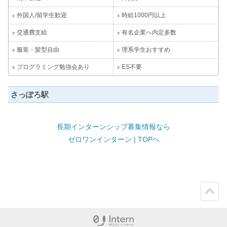
外国人/留学生歓迎
時給1000円以上
交通費支給
有名企業へ内定多数
服装・髪型自由
理系学生おすすめ
プログラミング勉強会あり
ES不要
さっぽろ駅
長期インターンシップ募集情報なら
ゼロワンインターン | TOPへ
ペー
ジト