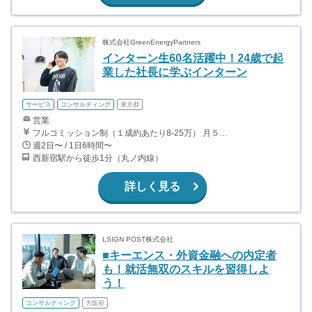
株式会社GreenEnergyPartners
インターン生60名活躍中！24歳で起
業した社長に学ぶインターン
サービス
コンサルティング
東京都
営業
フルコミッション制（１成約あたり8-25万） 月５０万以上稼ぐインターン生も多数います！ ■収入例 ○入社１ヶ月目（明治大学2年生） 役職：アポインター 月間１契約×８万円＝８万円 ＋交通費 ○入社３ヶ月目（東京大学２年生） 役職：アポインター（ランク：ブロンズ） 月間３契約×10万円＝30万円 ＋交通費 ○入社６ヶ月目（早稲田大学３年生） 役職：アポインター（ランク：シルバー） 月間５契約×12万円＝60万円 ＋交通費 ○入社15ヶ月目（慶應大学３年生） 役職：クローザー 月間３契約×25万＝75万円 ＋交通費
週2日〜 / 1日6時間〜
西新宿駅から徒歩1分（丸ノ内線）
詳しく見る
LSIGN POST株式会社
■キーエンス・外資金融への内定者
も！就活無双のスキルを習得しよ
う！
コンサルティング
大阪府