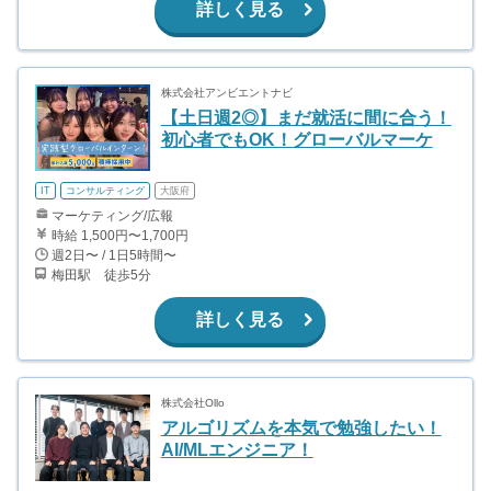
詳しく見る
株式会社アンビエントナビ
【土日週2◎】まだ就活に間に合う！
初心者でもOK！グローバルマーケ
IT
コンサルティング
大阪府
マーケティング/広報
時給 1,500円〜1,700円
週2日〜 / 1日5時間〜
梅田駅 徒歩5分
詳しく見る
株式会社Ollo
アルゴリズムを本気で勉強したい！
AI/MLエンジニア！