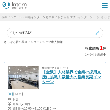
長期インターン・有給インターン募集サイトならゼロワンインターン
さっぽ
さっぽろ駅
さっぽろ駅の長期インターンシップ求人情報
1
検索結果
件
1〜2件を表示中
株式会社ネクストビート
【金沢】人材業界で企業の採用支
援に挑戦！裁量大の営業長期イン
ターン
IT
石川県
営業
時給 1,230円〜
週3日〜/10:00〜21:00で1日5h〜