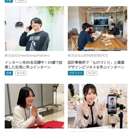
営業
大阪府
株式会社GreenEnergyPartners
株式会社山田特殊技研DICE
インターン生60名活躍中！24歳で起
設計事務所で「ものづくり」と建築
業した社長に学ぶインターン
デザインビジネスを学ぶインターン
営業
東京都
デザイナー
埼玉県