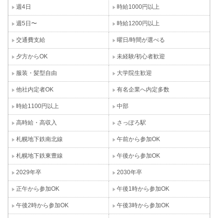
週4日
時給1000円以上
週5日〜
時給1200円以上
交通費支給
曜日/時間が選べる
夕方からOK
未経験/初心者歓迎
服装・髪型自由
大学院生歓迎
他社内定者OK
有名企業へ内定多数
時給1100円以上
中部
高時給・高収入
さっぽろ駅
札幌地下鉄南北線
午前から参加OK
札幌地下鉄東豊線
午後から参加OK
2029年卒
2030年卒
正午から参加OK
午後1時から参加OK
午後2時から参加OK
午後3時から参加OK