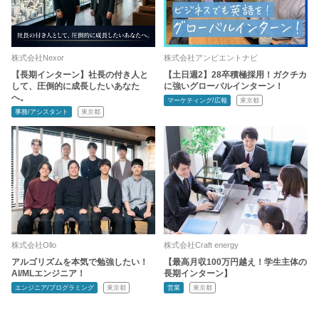
株式会社Nexor
株式会社アンビエントナビ
【長期インターン】社長の付き人と
【土日週2】28卒積極採用！ガクチカ
して、圧倒的に成長したいあなた
に強いグローバルインターン！
へ。
マーケティング/広報
東京都
事務/アシスタント
東京都
株式会社Ollo
株式会社Craft energy
アルゴリズムを本気で勉強したい！
【最高月収100万円越え！学生主体の
AI/MLエンジニア！
長期インターン】
エンジニア/プログラミング
東京都
営業
東京都