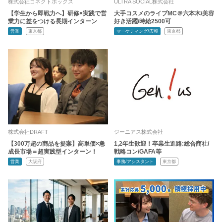
株式会社コネクトボックス
ULTRA SOCIAL株式会社
【学生から即戦力へ】研修×実践で営
大手コスメのライブMC＠六本木/美容
業力に差をつける長期インターン
好き活躍/時給2500可
営業
東京都
マーケティング/広報
東京都
株式会社DRAFT
ジーニアス株式会社
【300万超の商品を提案】高単価×急
1,2年生歓迎！卒業生進路:総合商社/
成長市場＝超実践型インターン！
戦略コン/GAFA等
営業
大阪府
事務/アシスタント
東京都