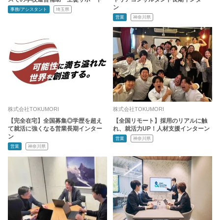
ン
事務/アシスタント
埼玉県
営業
神奈川県
株式会社TOKUMORI
株式会社TOKUMORI
【完全在宅】全国募集◎学歴を超え
【全国リモート】採用のリアルに触
て就活に強くなる営業長期インター
れ、就活力UP！人材支援インターン
ン
営業
神奈川県
営業
神奈川県