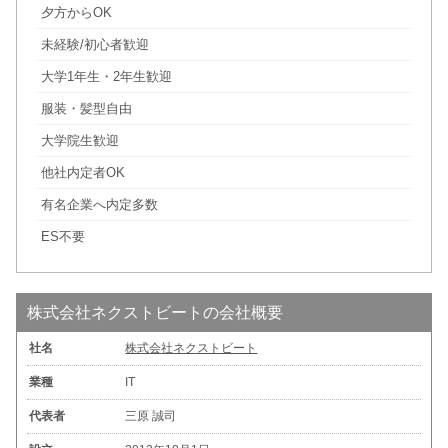
夕方からOK
未経験/初心者歓迎
大学1年生・2年生歓迎
服装・髪型自由
大学院生歓迎
他社内定者OK
有名企業へ内定多数
ES不要
株式会社ネクストビートの会社概要
社名
株式会社ネクストビート
業種
IT
代表者
三原 誠司