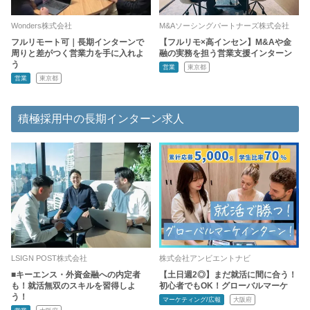
Wonders株式会社
M&Aソーシングパートナーズ株式会社
フルリモート可｜長期インターンで
【フルリモ×高インセン】M&Aや金
周りと差がつく営業力を手に入れよ
融の実務を担う営業支援インターン
う
営業
東京都
営業
東京都
積極採用中の長期インターン求人
LSIGN POST株式会社
株式会社アンビエントナビ
■キーエンス・外資金融への内定者
【土日週2◎】まだ就活に間に合う！
も！就活無双のスキルを習得しよ
初心者でもOK！グローバルマーケ
う！
マーケティング/広報
大阪府