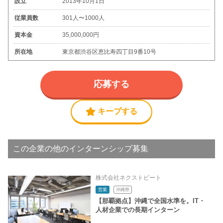
設立
2013年10月1日
従業員数
301人〜1000人
資本金
35,000,000円
所在地
東京都渋谷区恵比寿四丁目9番10号
応募する
キープする
この企業の他のインターンシップ募集
株式会社ネクストビート
営業
沖縄県
【那覇拠点】沖縄で全国水準を。IT・
人材企業での長期インターン