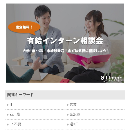
関連キーワード
IT
営業
石川県
金沢市
ES不要
週3日