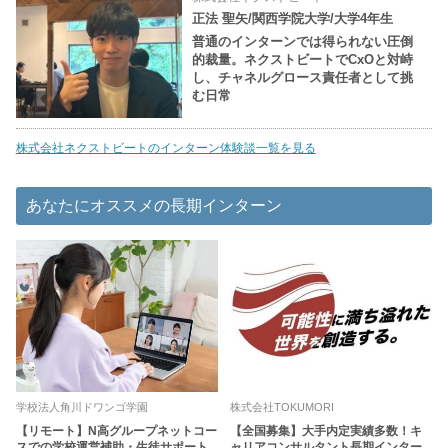
正法 聖矢/関西学院大学/大学4年生
普通のインターンでは得られない圧倒
的裁量。ネクストビートでCxOと対峙
し、チャネルグロース責任者として挑
む日常
株式会社ネクストビートのインターン体験談一覧を見る
あなたにオススメの長期インターン
学校法人角川ドワンゴ学園
株式会社TOKUMORI
【リモート】N高グループネットコー
【全国募集】大手内定実績多数！キ
スでの学校運営補助・生徒サポート
ャリアコンサルタント長期インター