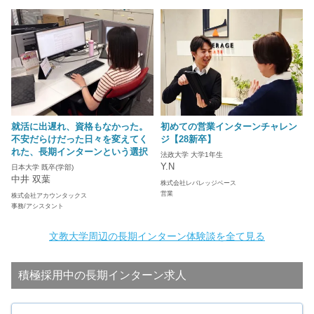
就活に出遅れ、資格もなかった。
初めての営業インターンチャレン
不安だらけだった日々を変えてく
ジ【28新卒】
れた、長期インターンという選択
法政大学 大学1年生
Y.N
日本大学 既卒(学部)
中井 双葉
株式会社レバレッジベース
営業
株式会社アカウンタックス
事務/アシスタント
文教大学周辺の長期インターン体験談を全て見る
積極採用中の長期インターン求人