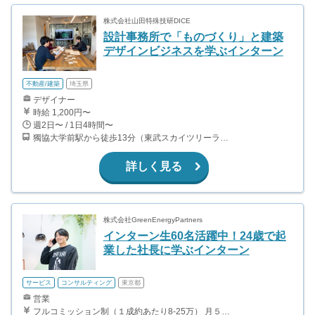
株式会社山田特殊技研DICE
設計事務所で「ものづくり」と建築
デザインビジネスを学ぶインターン
不動産/建築
埼玉県
デザイナー
時給 1,200円〜
週2日〜 / 1日4時間〜
獨協大学前駅から徒歩13分（東武スカイツリーライン、東武伊勢崎線、東武日光線、鬼怒川線）
詳しく見る
株式会社GreenEnergyPartners
インターン生60名活躍中！24歳で起
業した社長に学ぶインターン
サービス
コンサルティング
東京都
営業
フルコミッション制（１成約あたり8-25万） 月５０万以上稼ぐインターン生も多数います！ ■収入例 ○入社１ヶ月目（明治大学2年生） 役職：アポインター 月間１契約×８万円＝８万円 ＋交通費 ○入社３ヶ月目（東京大学２年生） 役職：アポインター（ランク：ブロンズ） 月間３契約×10万円＝30万円 ＋交通費 ○入社６ヶ月目（早稲田大学３年生） 役職：アポインター（ランク：シルバー） 月間５契約×12万円＝60万円 ＋交通費 ○入社15ヶ月目（慶應大学３年生） 役職：クローザー 月間３契約×25万＝75万円 ＋交通費