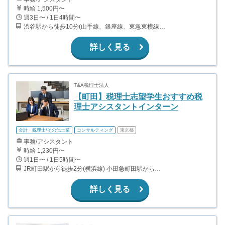
時給 1,500円〜
週3日〜 / 1日4時間〜
渋谷駅から徒歩10分(山手線、銀座線、東急東横線、京王井の頭線 ほか)
詳しく見る
T&A税理士法人
【町田】税理士志望学生おすすめ税
理士アシスタントインターン
会計・税理士/その他士業
コンサルティング
東京都
事務/アシスタント
時給 1,230円〜
週1日〜 / 1日5時間〜
JR町田駅から徒歩2分(横浜線) 小田急町田駅から徒歩6分(小田急小田原線)
詳しく見る