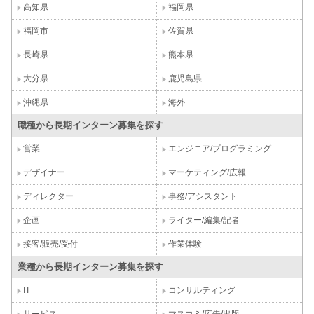
高知県
福岡県
福岡市
佐賀県
長崎県
熊本県
大分県
鹿児島県
沖縄県
海外
職種から長期インターン募集を探す
営業
エンジニア/プログラミング
デザイナー
マーケティング/広報
ディレクター
事務/アシスタント
企画
ライター/編集/記者
接客/販売/受付
作業体験
業種から長期インターン募集を探す
IT
コンサルティング