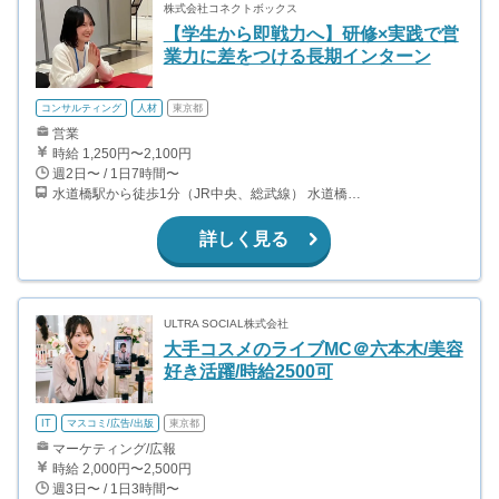
株式会社コネクトボックス
【学生から即戦力へ】研修×実践で営
業力に差をつける長期インターン
コンサルティング
人材
東京都
営業
時給 1,250円〜2,100円
週2日〜 / 1日7時間〜
水道橋駅から徒歩1分（JR中央、総武線） 水道橋駅から徒歩6分（都営三田線）
詳しく見る
ULTRA SOCIAL株式会社
大手コスメのライブMC＠六本木/美容
好き活躍/時給2500可
IT
マスコミ/広告/出版
東京都
マーケティング/広報
時給 2,000円〜2,500円
週3日〜 / 1日3時間〜