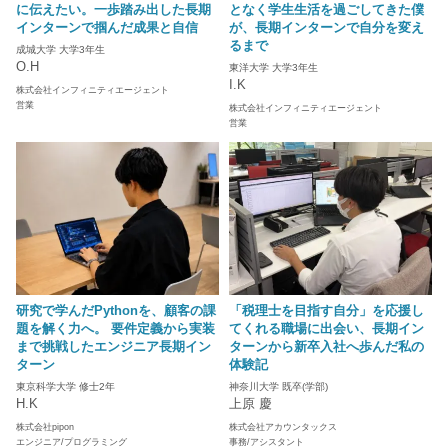
に伝えたい。一歩踏み出した長期
となく学生生活を過ごしてきた僕
インターンで掴んだ成果と自信
が、長期インターンで自分を変え
るまで
成城大学 大学3年生
O.H
東洋大学 大学3年生
I.K
株式会社インフィニティエージェント
営業
株式会社インフィニティエージェント
営業
研究で学んだPythonを、顧客の課
「税理士を目指す自分」を応援し
題を解く力へ。 要件定義から実装
てくれる職場に出会い、長期イン
まで挑戦したエンジニア長期イン
ターンから新卒入社へ歩んだ私の
ターン
体験記
東京科学大学 修士2年
神奈川大学 既卒(学部)
H.K
上原 慶
株式会社pipon
株式会社アカウンタックス
エンジニア/プログラミング
事務/アシスタント