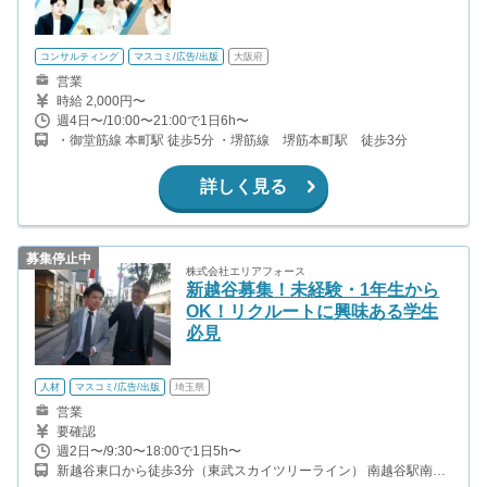
コンサルティング
マスコミ/広告/出版
大阪府
営業
時給 2,000円〜
週4日〜/10:00〜21:00で1日6h〜
・御堂筋線 本町駅 徒歩5分 ・堺筋線 堺筋本町駅 徒歩3分
詳しく見る
募集停止中
株式会社エリアフォース
新越谷募集！未経験・1年生から
OK！リクルートに興味ある学生
必見
人材
マスコミ/広告/出版
埼玉県
営業
要確認
週2日〜/9:30〜18:00で1日5h〜
新越谷東口から徒歩3分（東武スカイツリーライン） 南越谷駅南口