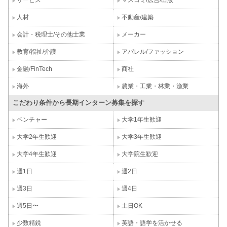
サービス
マスコミ/広告/出版
人材
不動産/建築
会計・税理士/その他士業
メーカー
教育/福祉/介護
アパレル/ファッション
金融/FinTech
商社
海外
農業・工業・林業・漁業
こだわり条件から長期インターン募集を探す
ベンチャー
大学1年生歓迎
大学2年生歓迎
大学3年生歓迎
大学4年生歓迎
大学院生歓迎
週1日
週2日
週3日
週4日
週5日〜
土日OK
少数精鋭
英語・語学を活かせる