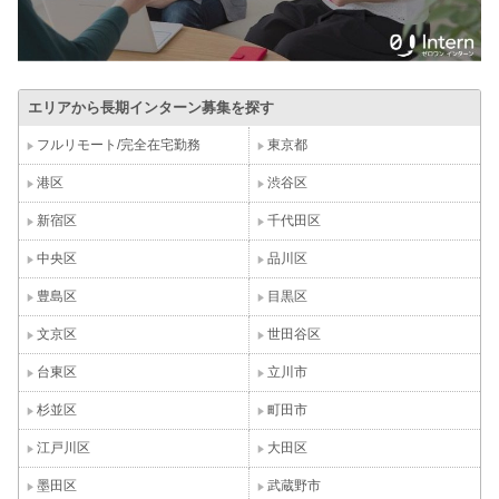
エリアから長期インターン募集を探す
フルリモート/完全在宅勤務
東京都
港区
渋谷区
新宿区
千代田区
中央区
品川区
豊島区
目黒区
文京区
世田谷区
台東区
立川市
杉並区
町田市
江戸川区
大田区
墨田区
武蔵野市