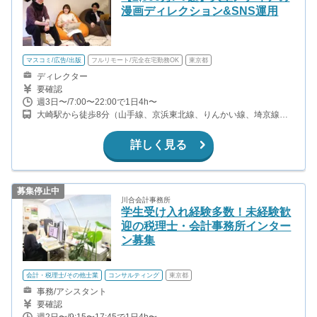
漫画ディレクション&SNS運用
マスコミ/広告/出版
フルリモート/完全在宅勤務OK
東京都
ディレクター
要確認
週3日〜/7:00〜22:00で1日4h〜
大崎駅から徒歩8分（山手線、京浜東北線、りんかい線、埼京線、
湘南新宿ライン） 戸越駅から徒歩10分(都営浅草線) 戸越銀座駅徒歩
12分(東急池上線)
詳しく見る
募集停止中
川合会計事務所
学生受け入れ経験多数！未経験歓
迎の税理士・会計事務所インター
ン募集
会計・税理士/その他士業
コンサルティング
東京都
事務/アシスタント
要確認
週2日〜/9:15〜17:45で1日4h〜