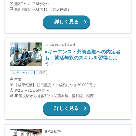
週2日〜 / 1日6時間〜
西新宿駅から徒歩1分（丸ノ内線）
詳しく見る
LSIGN POST株式会社
■キーエンス・外資金融への内定者
も！就活無双のスキルを習得しよ
う！
コンサルティング
大阪府
営業
【成果報酬】 訪問販売：１成約につき30,000円です。 例えば、光インターネットの成約であれば、平均的に2.5日で1件の契約が見込めます。（12,000円/1日6時間稼働） ＜月収例＞月に100万以上稼ぐ方もいます！ ・月5件成約：150,000円 ・月15件成約：450,000円 ・月30成約：900,000円➕マネジメントインセンティブ300,000円 合計1,200,000円 時給換算で2,000円程度が、平均的なインターン生の報酬となっています。
週2日〜 / 1日5時間〜
JR難波駅から徒歩7分（関西本線、阪和線、関西空港線） 大阪難波駅から徒歩13分（近鉄奈良線、阪神なんば線） 桜川駅から徒歩4分（大阪メトロ千日前線、阪神なんば線）
詳しく見る
株式会社Ollo