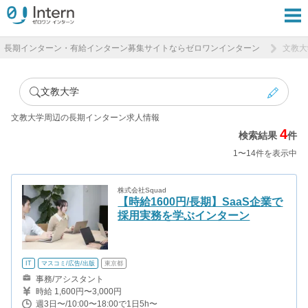
長期インターン・有給インターン募集サイトならゼロワンインターン
文教大
文教大学
文教大学周辺の長期インターン求人情報
4
検索結果
件
1〜14件を表示中
株式会社Squad
【時給1600円/長期】SaaS企業で
採用実務を学ぶインターン
IT
マスコミ/広告/出版
東京都
事務/アシスタント
時給 1,600円〜3,000円
週3日〜/10:00〜18:00で1日5h〜