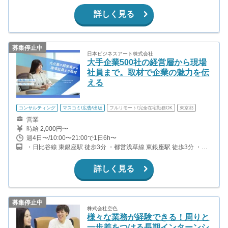
から徒歩3分（武蔵野線）
詳しく見る
募集停止中
日本ビジネスアート株式会社
大手企業500社の経営層から現場
社員まで。取材で企業の魅力を伝
える
コンサルティング
マスコミ/広告/出版
フルリモート/完全在宅勤務OK
東京都
営業
時給 2,000円〜
週4日〜/10:00〜21:00で1日6h〜
・日比谷線 東銀座駅 徒歩3分 ・都営浅草線 東銀座駅 徒歩3分 ・銀
座線 銀座駅 徒歩11分
詳しく見る
募集停止中
株式会社空色
様々な業務が経験できる！周りと
一歩差をつける長期インターンシ