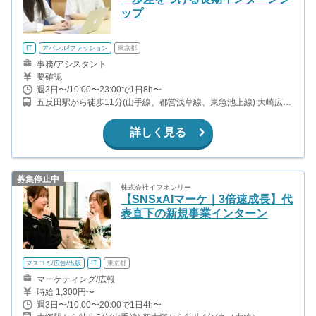
ップ
IT
アパレル/ファッション
東京都
事務/アシスタント
要確認
週3日〜/10:00〜23:00で1日8h〜
五反田駅から徒歩11分(山手線、都営浅草線、東急池上線) 大崎広小
路駅から徒歩6分(東急池上線) 戸越銀座駅から徒歩10分(東急池上線)
不動前駅から徒歩12分(東急目黒線)
詳しく見る
募集停止中
株式会社イフオンリー
【SNSxAIマーケ｜3倍速成長】代
表直下の新規事業インターン
マスコミ/広告/出版
IT
東京都
マーケティング/広報
時給 1,300円〜
週3日〜/10:00〜20:00で1日4h〜