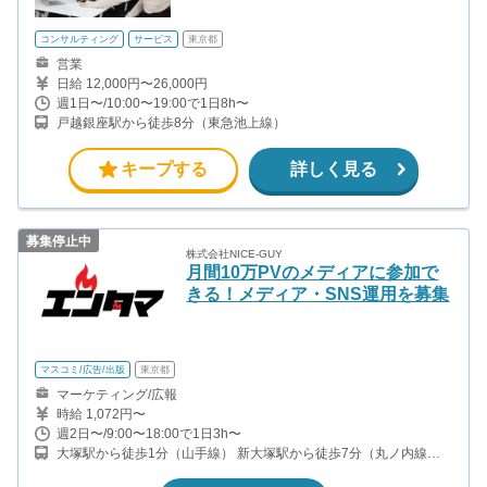
コンサルティング
サービス
東京都
営業
日給 12,000円〜26,000円
週1日〜/10:00〜19:00で1日8h〜
戸越銀座駅から徒歩8分（東急池上線）
キープする
詳しく見る
募集停止中
株式会社NICE-GUY
月間10万PVのメディアに参加で
きる！メディア・SNS運用を募集
マスコミ/広告/出版
東京都
マーケティング/広報
時給 1,072円〜
週2日〜/9:00〜18:00で1日3h〜
大塚駅から徒歩1分（山手線） 新大塚駅から徒歩7分（丸ノ内線）
東池袋駅から徒歩14分（有楽町線） 巣鴨駅から徒歩15分（山手
線、都営三田線）