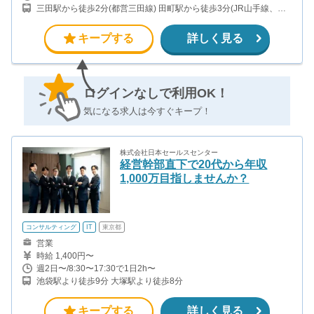
三田駅から徒歩2分(都営三田線) 田町駅から徒歩3分(JR山手線、京
浜東北線)
キープする
詳しく見る
ログインなしで利用OK！
気になる求人は今すぐキープ！
株式会社日本セールスセンター
経営幹部直下で20代から年収
1,000万目指しませんか？
コンサルティング
IT
東京都
営業
時給 1,400円〜
週2日〜/8:30〜17:30で1日2h〜
池袋駅より徒歩9分 大塚駅より徒歩8分
キープする
詳しく見る