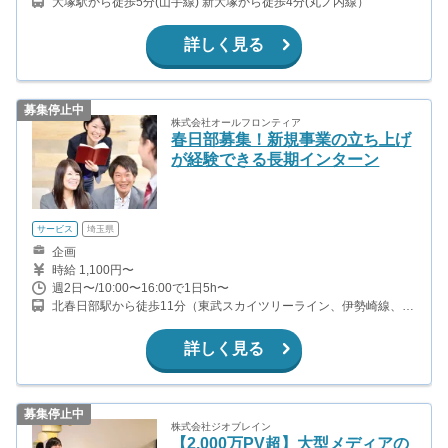
大塚駅から徒歩5分(山手線) 新大塚から徒歩4分(丸ノ内線）
詳しく見る
募集停止中
株式会社オールフロンティア
春日部募集！新規事業の立ち上げ
が経験できる長期インターン
サービス
埼玉県
企画
時給 1,100円〜
週2日〜/10:00〜16:00で1日5h〜
北春日部駅から徒歩11分（東武スカイツリーライン、伊勢崎線、東
武日光線、鬼怒川線） 八木崎駅から徒歩14分（東武アーバンパー
クライン）
詳しく見る
募集停止中
株式会社ジオブレイン
【2,000万PV超】大型メディアの