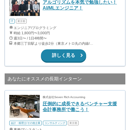
アルゴリズムを本気で勉強したい！
AI/MLエンジニア！
IT
東京都
エンジニア/プログラミング
時給 1,800円〜3,000円
週3日〜 / 1日4時間〜
本郷三丁目駅より徒歩2分（東京メトロ丸の内線/都営地下鉄大江戸線）
詳しく見る
あなたにオススメの長期インターン
株式会社Seven Rich Accounting
圧倒的に成長できるベンチャー支援
会計事務所で働こう！
会計・税理士/その他士業
コンサルティング
東京都
事務/アシスタント