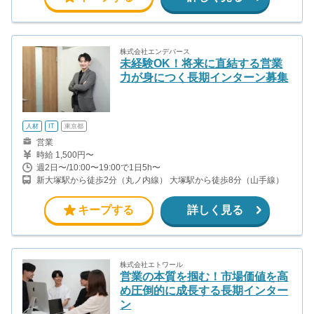
株式会社エンデバース
未経験OK！将来に直結する営業
力が身につく長期インターン募集
人材
IT
東京都
営業
時給 1,500円〜
週2日〜/10:00〜19:00で1日5h〜
新大塚駅から徒歩2分（丸ノ内線） 大塚駅から徒歩8分（山手線）
キープする
詳しく見る
株式会社エトワール
営業の本質を掴む！市場価値を高
め圧倒的に成長する長期インター
ン