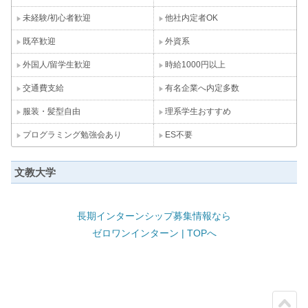
未経験/初心者歓迎
他社内定者OK
既卒歓迎
外資系
外国人/留学生歓迎
時給1000円以上
交通費支給
有名企業へ内定多数
服装・髪型自由
理系学生おすすめ
プログラミング勉強会あり
ES不要
文教大学
長期インターンシップ募集情報なら
ゼロワンインターン | TOPへ