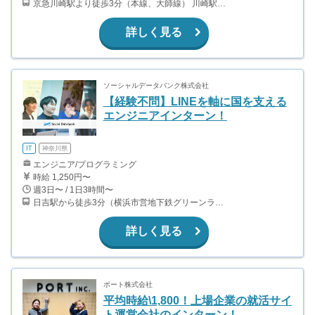
京急川崎駅より徒歩3分（本線、大師線） 川崎駅より徒歩5分（上野東京ライン、京浜東北線、南武線、京急本線、ほか）
詳しく見る
ソーシャルデータバンク株式会社
【経験不問】LINEを軸に国を支える
エンジニアインターン！
IT
神奈川県
エンジニア/プログラミング
時給 1,250円〜
週3日〜 / 1日3時間〜
日吉駅から徒歩3分（横浜市営地下鉄グリーンライン、東急東横線、東急目黒線、東急新横浜線）
詳しく見る
ポート株式会社
平均時給\1,800！上場企業の就活サイ
ト運営会社のインターン！