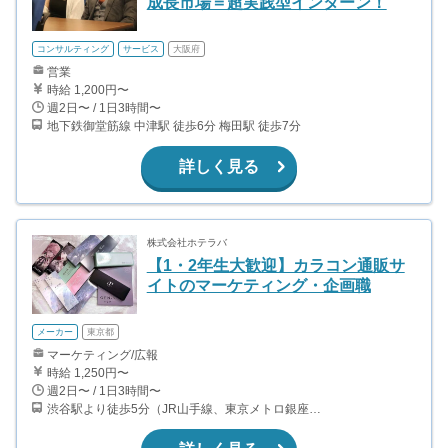
成長市場＝超実践型インターン！
コンサルティング
サービス
大阪府
営業
時給 1,200円〜
週2日〜 / 1日3時間〜
地下鉄御堂筋線 中津駅 徒歩6分 梅田駅 徒歩7分
詳しく見る
株式会社ホテラバ
【1・2年生大歓迎】カラコン通販サ
イトのマーケティング・企画職
メーカー
東京都
マーケティング/広報
時給 1,250円〜
週2日〜 / 1日3時間〜
渋谷駅より徒歩5分（JR山手線、東京メトロ銀座・半蔵門・副都心線）