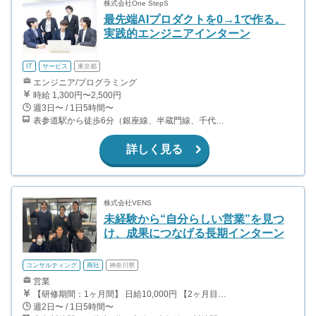
株式会社One StepS
最先端AIプロダクトを0→1で作る。
実践的エンジニアインターン
IT
サービス
東京都
エンジニア/プログラミング
時給 1,300円〜2,500円
週3日〜 / 1日5時間〜
表参道駅から徒歩6分（銀座線、半蔵門線、千代田線） 外苑前駅から徒歩6分（銀座線）
詳しく見る
株式会社VENS
未経験から“自分らしい営業”を見つ
け、成果につなげる長期インターン
コンサルティング
商社
神奈川県
営業
【研修期間：1ヶ月間】 日給10,000円 【2ヶ月目以降】成果報酬型 ・1件成約につき30,000〜50,000円 ・実力や成績次第ではボーナスあり ・昇進制度により報酬アップあり 未経験からスタートした学生も、先輩社員のサポートを受けながら成果を伸ばしています。 ＜2ヶ月目以降の報酬例＞ ・週2〜3日勤務で月15万円前後 ・週4〜5日勤務で月25万円前後 土日稼働、午後出勤、長期休暇を活用して勤務時間を確保し、月60万円以上の報酬につながった学生もいます。 頑張りが報酬と自信につながる長期インターンです。
週2日〜 / 1日5時間〜