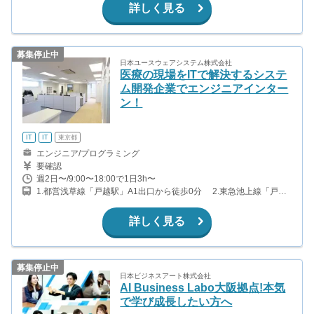
詳しく見る
募集停止中
日本ユースウェアシステム株式会社
医療の現場をITで解決するシステ
ム開発企業でエンジニアインター
ン！
IT
IT
東京都
エンジニア/プログラミング
要確認
週2日〜/9:00〜18:00で1日3h〜
1.都営浅草線「戸越駅」A1出口から徒歩0分 2.東急池上線「戸越
銀座駅」から徒歩5分
詳しく見る
募集停止中
日本ビジネスアート株式会社
AI Business Labo大阪拠点!本気
で学び成長したい方へ