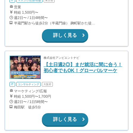
IT
マスコミ/広告/出版
東京都
営業
時給 1,500円〜
週2日〜 / 1日4時間〜
半蔵門駅から徒歩2分（半蔵門線） 麹町駅かた徒歩10分（有楽町線）
詳しく見る
株式会社アンビエントナビ
【土日週2◎】まだ就活に間に合う！
初心者でもOK！グローバルマーケ
IT
コンサルティング
大阪府
マーケティング/広報
時給 1,500円〜1,700円
週2日〜 / 1日5時間〜
梅田駅 徒歩5分
詳しく見る