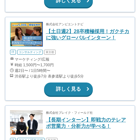
詳しく見る
株式会社アンビエントナビ
【土日週2】28卒積極採用！ガクチカ
に強いグローバルインターン！
IT
コンサルティング
東京都
マーケティング/広報
時給 1,500円〜1,700円
週2日〜 / 1日5時間〜
渋谷駅より徒歩7分 表参道駅より徒歩5分
詳しく見る
株式会社ブレイク・フィールド社
【長期インターン】即戦力のテレア
ポ営業力・分析力が学べる！