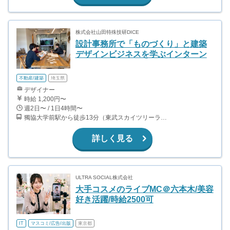
株式会社山田特殊技研DICE
設計事務所で「ものづくり」と建築
デザインビジネスを学ぶインターン
不動産/建築
埼玉県
デザイナー
時給 1,200円〜
週2日〜 / 1日4時間〜
獨協大学前駅から徒歩13分（東武スカイツリーライン、東武伊勢崎線、東武日光線、鬼怒川線）
詳しく見る
ULTRA SOCIAL株式会社
大手コスメのライブMC＠六本木/美容
好き活躍/時給2500可
IT
マスコミ/広告/出版
東京都