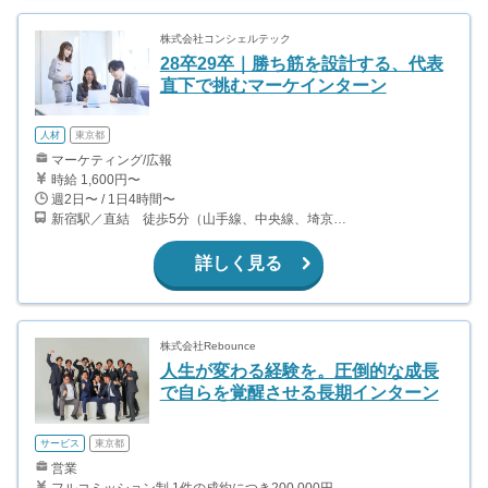
株式会社コンシェルテック
28卒29卒｜勝ち筋を設計する、代表
直下で挑むマーケインターン
人材
東京都
マーケティング/広報
時給 1,600円〜
週2日〜 / 1日4時間〜
新宿駅／直結 徒歩5分（山手線、中央線、埼京線、湘南新宿ライン） 都庁前駅／直結 徒歩5分（都営大江戸線） 西新宿駅 徒歩10分（丸ノ内線）
詳しく見る
株式会社Rebounce
人生が変わる経験を。圧倒的な成長
で自らを覚醒させる長期インターン
サービス
東京都
営業