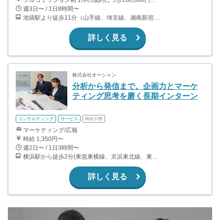
フルコミッション制 1件の成約につき200,000円〜450,000円のインセンティブが支給されます。 報酬は、実際に施工完了した案件を基準に支払われます。 なお入社～1ヶ月間は試用期間となり、日給10,000円が支給されます。
週3日〜 / 1日8時間〜
池袋駅より徒歩11分（山手線、埼京線、湘南新宿ライン、西武池袋線、東武東上線、メトロ丸ノ内線、有楽町線、副都心線） 営業エリアは、一都三県（東京、神奈川、千葉、埼玉）の住宅地です。
詳しく見る
株式会社オーシャン
分析から発信まで。企画力とマーケ
ティング思考を磨く長期インターン
コンサルティング
サービス
神奈川県
マーケティング/広報
時給 1,350円〜
週2日〜 / 1日3時間〜
横浜駅から徒歩2分(東急東横線、京浜東北線、東海道線、みなとみらい線、ブルーラインほか)
詳しく見る