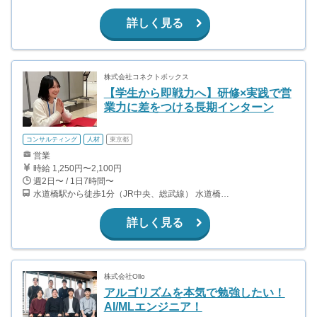
詳しく見る
株式会社コネクトボックス
【学生から即戦力へ】研修×実践で営
業力に差をつける長期インターン
コンサルティング
人材
東京都
営業
時給 1,250円〜2,100円
週2日〜 / 1日7時間〜
水道橋駅から徒歩1分（JR中央、総武線） 水道橋駅から徒歩6分（都営三田線）
詳しく見る
株式会社Ollo
アルゴリズムを本気で勉強したい！
AI/MLエンジニア！