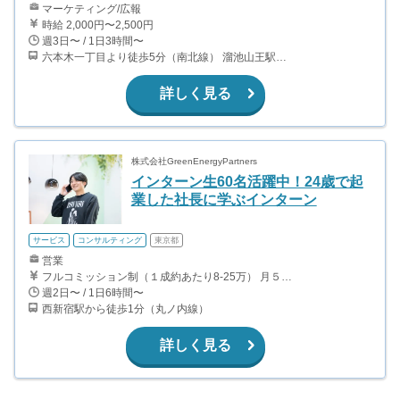
マーケティング/広報
時給 2,000円〜2,500円
週3日〜 / 1日3時間〜
六本木一丁目より徒歩5分（南北線） 溜池山王駅より徒歩10分（銀座線） 六本木駅より徒歩12分（日比谷線）
詳しく見る
株式会社GreenEnergyPartners
インターン生60名活躍中！24歳で起
業した社長に学ぶインターン
サービス
コンサルティング
東京都
営業
フルコミッション制（１成約あたり8-25万） 月５０万以上稼ぐインターン生も多数います！ ■収入例 ○入社１ヶ月目（明治大学2年生） 役職：アポインター 月間１契約×８万円＝８万円 ＋交通費 ○入社３ヶ月目（東京大学２年生） 役職：アポインター（ランク：ブロンズ） 月間３契約×10万円＝30万円 ＋交通費 ○入社６ヶ月目（早稲田大学３年生） 役職：アポインター（ランク：シルバー） 月間５契約×12万円＝60万円 ＋交通費 ○入社15ヶ月目（慶應大学３年生） 役職：クローザー 月間３契約×25万＝75万円 ＋交通費
週2日〜 / 1日6時間〜
西新宿駅から徒歩1分（丸ノ内線）
詳しく見る