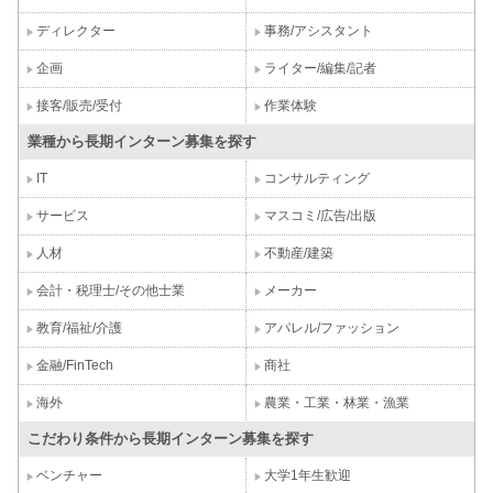
ディレクター
事務/アシスタント
企画
ライター/編集/記者
接客/販売/受付
作業体験
業種から長期インターン募集を探す
IT
コンサルティング
サービス
マスコミ/広告/出版
人材
不動産/建築
会計・税理士/その他士業
メーカー
教育/福祉/介護
アパレル/ファッション
金融/FinTech
商社
海外
農業・工業・林業・漁業
こだわり条件から長期インターン募集を探す
ベンチャー
大学1年生歓迎