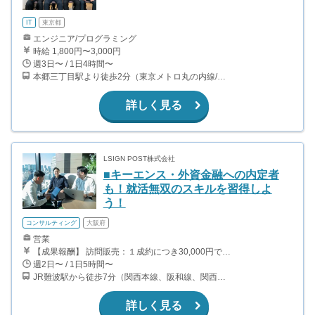
IT
東京都
エンジニア/プログラミング
時給 1,800円〜3,000円
週3日〜 / 1日4時間〜
本郷三丁目駅より徒歩2分（東京メトロ丸の内線/都営地下鉄大江戸線）
詳しく見る
LSIGN POST株式会社
■キーエンス・外資金融への内定者
も！就活無双のスキルを習得しよ
う！
コンサルティング
大阪府
営業
【成果報酬】 訪問販売：１成約につき30,000円です。 例えば、光インターネットの成約であれば、平均的に2.5日で1件の契約が見込めます。（12,000円/1日6時間稼働） ＜月収例＞月に100万以上稼ぐ方もいます！ ・月5件成約：150,000円 ・月15件成約：450,000円 ・月30成約：900,000円➕マネジメントインセンティブ300,000円 合計1,200,000円 時給換算で2,000円程度が、平均的なインターン生の報酬となっています。
週2日〜 / 1日5時間〜
JR難波駅から徒歩7分（関西本線、阪和線、関西空港線） 大阪難波駅から徒歩13分（近鉄奈良線、阪神なんば線） 桜川駅から徒歩4分（大阪メトロ千日前線、阪神なんば線）
詳しく見る