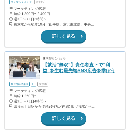
コンサルティング
東京都
マーケティング/広報
時給 1,300円〜2,400円
週3日〜 / 1日3時間〜
東京駅から徒歩10分（山手線、京浜東北線、中央線、上野東京ライン、他） 日本橋駅から徒歩10分（銀座線、東西線、浅草線） 京橋駅から徒歩3分（銀座線） 宝町駅から徒歩8分（浅草線）
詳しく見る
株式会社これから
【就活”無双”】責任者直下で”利
益”を生む最先端SNS広告を学ぼう
教育/福祉/介護
IT
東京都
マーケティング/広報
時給 1,250円〜
週3日〜 / 1日4時間〜
四谷三丁目駅から徒歩2分(丸ノ内線) 四ツ谷駅から徒歩11分（中央線、総武線、丸ノ内線、南北線） 曙橋駅から徒歩10分(都営新宿線) 信濃町駅から徒歩12分(JR総武線)
詳しく見る