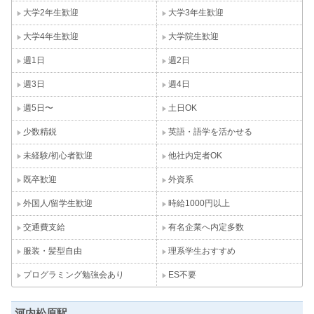
大学2年生歓迎
大学3年生歓迎
大学4年生歓迎
大学院生歓迎
週1日
週2日
週3日
週4日
週5日〜
土日OK
少数精鋭
英語・語学を活かせる
未経験/初心者歓迎
他社内定者OK
既卒歓迎
外資系
外国人/留学生歓迎
時給1000円以上
交通費支給
有名企業へ内定多数
服装・髪型自由
理系学生おすすめ
プログラミング勉強会あり
ES不要
河内松原駅