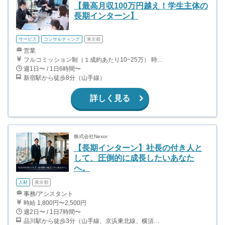
【最高月収100万円越え！学生主体の
長期インターン】
サービス
コンサルティング
東京都
営業
フルコミッション制（１成約あたり10~25万） 時給換算で（2000円〜2500円）程度が目安となります。 月100万を稼ぐ学生多数在籍しています。 ■収入例 〇入社1か月目（早稲田大学2年生） 役職：アポインター 月間1契約×10万円＝10万円 ＋交通費 〇入社3か月目（明治大学2年生） 役職：アポインター 月間2契約×13万円＝26万円 ＋交通費 〇入社6か月目（慶應義塾大学3年生） 役職：アポインター 月間5契約×15万円＝75万円 ＋交通費 〇入社15か月目（東京大学3年生） 役職：クローザー 月間3契約×25万=75万円 ＋交通費 交通費支給あり
週1日〜 / 1日6時間〜
新宿駅から徒歩8分（山手線）
詳しく見る
株式会社Nexor
【長期インターン】社長の付き人と
して、圧倒的に成長したいあなた
へ。
人材
東京都
事務/アシスタント
時給 1,800円〜2,500円
週2日〜 / 1日7時間〜
品川駅から徒歩3分（山手線、京浜東北線、横須賀線、上野東京ライン、ほか） 上大岡駅～都内の送迎なので、横浜付近在住が望ましいです。