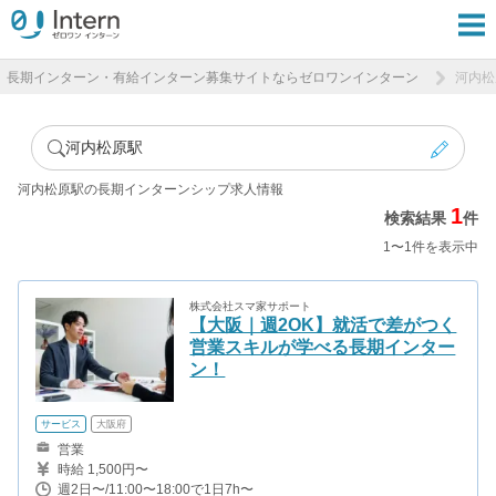
長期インターン・有給インターン募集サイトならゼロワンインターン
河内松
河内松原駅
河内松原駅の長期インターンシップ求人情報
1
検索結果
件
1〜1件を表示中
株式会社スマ家サポート
【大阪｜週2OK】就活で差がつく
営業スキルが学べる長期インター
ン！
サービス
大阪府
営業
時給 1,500円〜
週2日〜/11:00〜18:00で1日7h〜