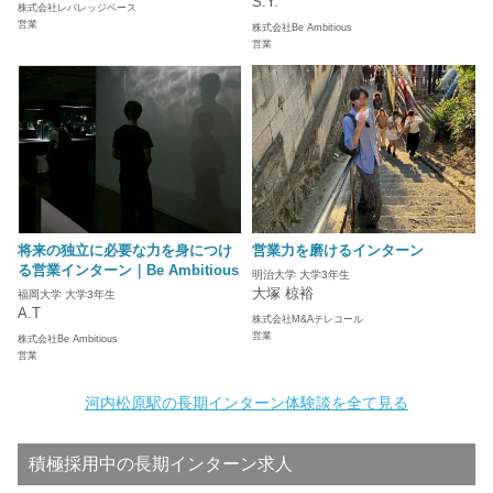
S.Y.
株式会社レバレッジベース
営業
株式会社Be Ambitious
営業
将来の独立に必要な力を身につけ
営業力を磨けるインターン
る営業インターン｜Be Ambitious
明治大学 大学3年生
大塚 椋裕
福岡大学 大学3年生
A.T
株式会社M&Aテレコール
営業
株式会社Be Ambitious
営業
河内松原駅の長期インターン体験談を全て見る
積極採用中の長期インターン求人