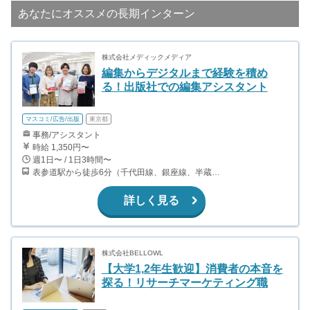
あなたにオススメの長期インターン
株式会社メディックメディア
編集からデジタルまで経験を積め
る！出版社での編集アシスタント
マスコミ/広告/出版
東京都
事務/アシスタント
時給 1,350円〜
週1日〜 / 1日3時間〜
表参道駅から徒歩6分（千代田線、銀座線、半蔵門線） 外苑前駅から徒歩4分（銀座線）
詳しく見る
株式会社BELLOWL
【大学1,2年生歓迎】消費者の本音を
探る！リサーチマーケティング職