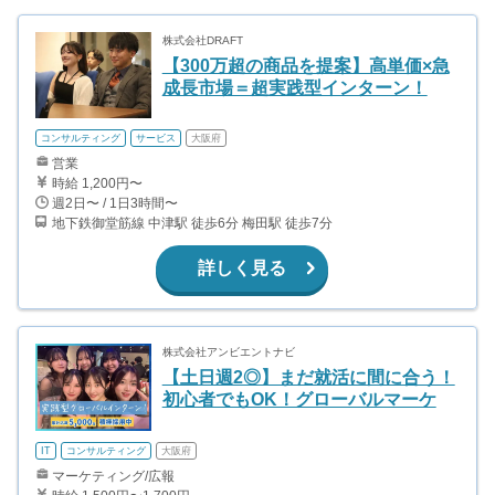
株式会社DRAFT
【300万超の商品を提案】高単価×急
成長市場＝超実践型インターン！
コンサルティング
サービス
大阪府
営業
時給 1,200円〜
週2日〜 / 1日3時間〜
地下鉄御堂筋線 中津駅 徒歩6分 梅田駅 徒歩7分
詳しく見る
株式会社アンビエントナビ
【土日週2◎】まだ就活に間に合う！
初心者でもOK！グローバルマーケ
IT
コンサルティング
大阪府
マーケティング/広報