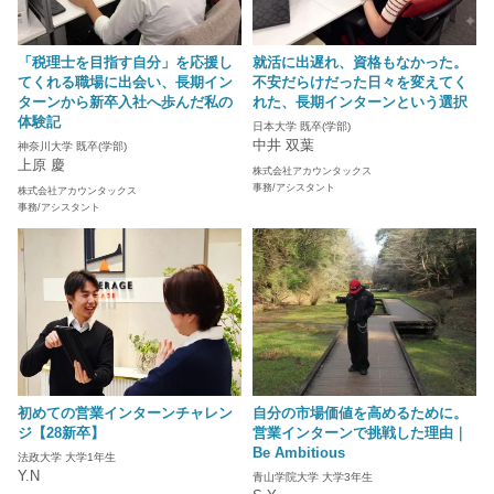
「税理士を目指す自分」を応援し
就活に出遅れ、資格もなかった。
てくれる職場に出会い、長期イン
不安だらけだった日々を変えてく
ターンから新卒入社へ歩んだ私の
れた、長期インターンという選択
体験記
日本大学 既卒(学部)
中井 双葉
神奈川大学 既卒(学部)
上原 慶
株式会社アカウンタックス
事務/アシスタント
株式会社アカウンタックス
事務/アシスタント
初めての営業インターンチャレン
自分の市場価値を高めるために。
ジ【28新卒】
営業インターンで挑戦した理由｜
Be Ambitious
法政大学 大学1年生
Y.N
青山学院大学 大学3年生