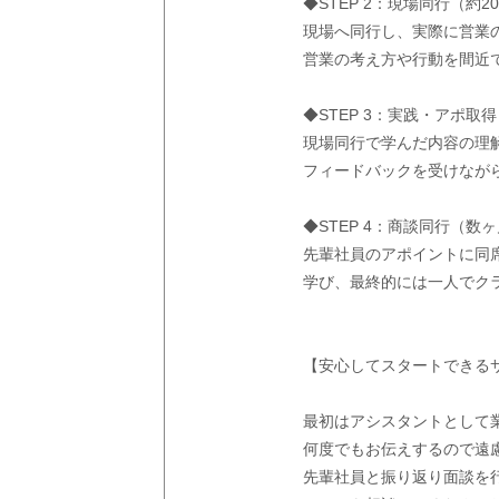
◆STEP 2：現場同行（約2
現場へ同行し、実際に営業
営業の考え方や行動を間近
◆STEP 3：実践・アポ取得
現場同行で学んだ内容の理
フィードバックを受けなが
◆STEP 4：商談同行（数
先輩社員のアポイントに同
学び、最終的には一人でク
【安心してスタートできる
最初はアシスタントとして
何度でもお伝えするので遠
先輩社員と振り返り面談を