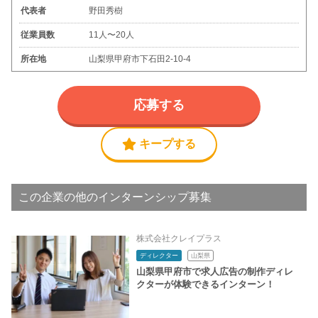
代表者
野田秀樹
従業員数
11人〜20人
所在地
⼭梨県甲府市下⽯⽥2-10-4
応募する
キープする
この企業の他のインターンシップ募集
株式会社クレイプラス
ディレクター
山梨県
山梨県甲府市で求人広告の制作ディレ
クターが体験できるインターン！