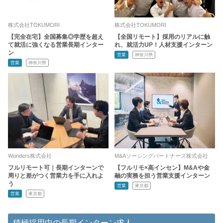
株式会社TOKUMORI
株式会社TOKUMORI
【完全在宅】全国募集◎学歴を超え
【全国リモート】採用のリアルに触
て就活に強くなる営業長期インター
れ、就活力UP！人材支援インターン
ン
営業
神奈川県
営業
神奈川県
Wonders株式会社
M&Aソーシングパートナーズ株式会社
フルリモート可｜長期インターンで
【フルリモ×高インセン】M&Aや金
周りと差がつく営業力を手に入れよ
融の実務を担う営業支援インターン
う
営業
東京都
営業
東京都
積極採用中の長期インターン求人