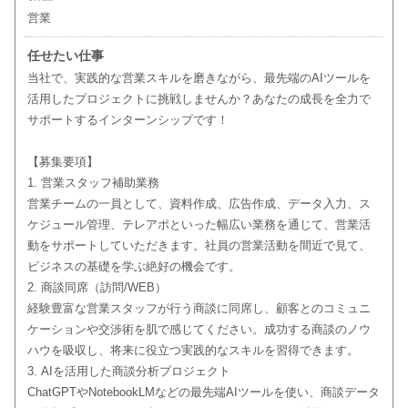
営業
任せたい仕事
当社で、実践的な営業スキルを磨きながら、最先端のAIツールを
活用したプロジェクトに挑戦しませんか？あなたの成長を全力で
サポートするインターンシップです！
【募集要項】
1. 営業スタッフ補助業務
営業チームの一員として、資料作成、広告作成、データ入力、ス
ケジュール管理、テレアポといった幅広い業務を通じて、営業活
動をサポートしていただきます。社員の営業活動を間近で見て、
ビジネスの基礎を学ぶ絶好の機会です。
2. 商談同席（訪問/WEB）
経験豊富な営業スタッフが行う商談に同席し、顧客とのコミュニ
ケーションや交渉術を肌で感じてください。成功する商談のノウ
ハウを吸収し、将来に役立つ実践的なスキルを習得できます。
3. AIを活用した商談分析プロジェクト
ChatGPTやNotebookLMなどの最先端AIツールを使い、商談データ