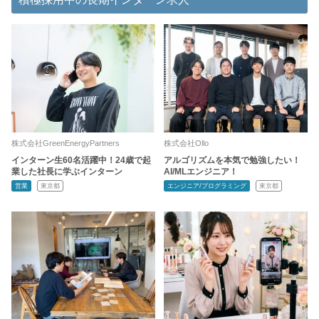
株式会社GreenEnergyPartners
株式会社Ollo
インターン生60名活躍中！24歳で起
アルゴリズムを本気で勉強したい！
業した社長に学ぶインターン
AI/MLエンジニア！
営業
東京都
エンジニア/プログラミング
東京都