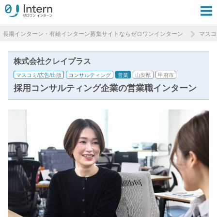
長期インターン・有給インターン募集サイトならゼロワンインターン
マスコ
株式会社クレイプラス
マスコミ/広告/出版
コンサルティング
営業
山梨県
甲府市
採用コンサルティング企業の営業職インターン