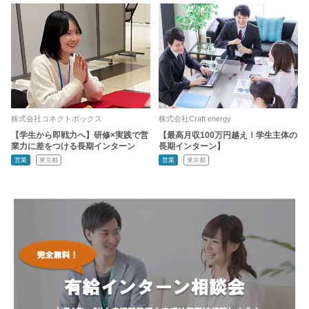
株式会社コネクトボックス
株式会社Craft energy
【学生から即戦力へ】研修×実践で営
【最高月収100万円越え！学生主体の
業力に差をつける長期インターン
長期インターン】
営業
東京都
営業
東京都