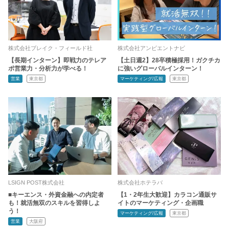
株式会社ブレイク・フィールド社
株式会社アンビエントナビ
【長期インターン】即戦力のテレア
【土日週2】28卒積極採用！ガクチカ
ポ営業力・分析力が学べる！
に強いグローバルインターン！
営業
東京都
マーケティング/広報
東京都
LSIGN POST株式会社
株式会社ホテラバ
■キーエンス・外資金融への内定者
【1・2年生大歓迎】カラコン通販サ
も！就活無双のスキルを習得しよ
イトのマーケティング・企画職
う！
マーケティング/広報
東京都
営業
大阪府