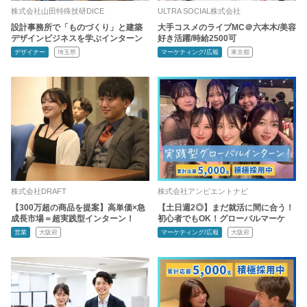
株式会社山田特殊技研DICE
ULTRA SOCIAL株式会社
設計事務所で「ものづくり」と建築
大手コスメのライブMC＠六本木/美容
デザインビジネスを学ぶインターン
好き活躍/時給2500可
デザイナー
埼玉県
マーケティング/広報
東京都
株式会社DRAFT
株式会社アンビエントナビ
【300万超の商品を提案】高単価×急
【土日週2◎】まだ就活に間に合う！
成長市場＝超実践型インターン！
初心者でもOK！グローバルマーケ
営業
大阪府
マーケティング/広報
大阪府