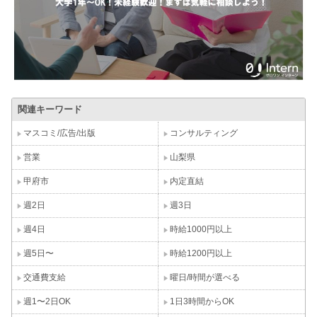
関連キーワード
マスコミ/広告/出版
コンサルティング
営業
山梨県
甲府市
内定直結
週2日
週3日
週4日
時給1000円以上
週5日〜
時給1200円以上
交通費支給
曜日/時間が選べる
週1〜2日OK
1日3時間からOK