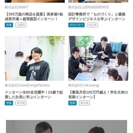
株式会社DRAFT
株式会社山田特殊技研DICE
【300万超の商品を提案】高単価×急
設計事務所で「ものづくり」と建築
成長市場＝超実践型インターン！
デザインビジネスを学ぶインターン
営業
大阪府
デザイナー
埼玉県
株式会社GreenEnergyPartners
株式会社Craft energy
インターン生60名活躍中！24歳で起
【最高月収100万円越え！学生主体の
業した社長に学ぶインターン
長期インターン】
営業
東京都
営業
東京都