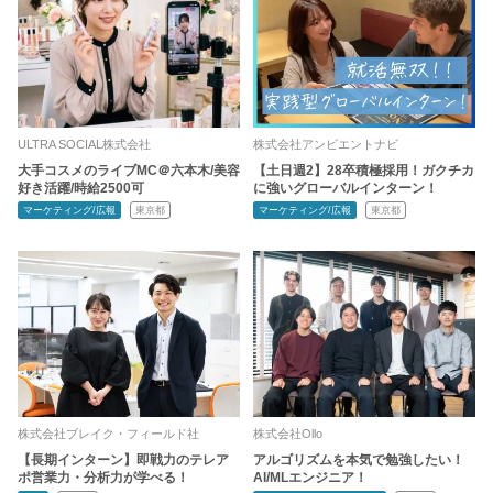
ULTRA SOCIAL株式会社
株式会社アンビエントナビ
大手コスメのライブMC＠六本木/美容
【土日週2】28卒積極採用！ガクチカ
好き活躍/時給2500可
に強いグローバルインターン！
マーケティング/広報
東京都
マーケティング/広報
東京都
株式会社ブレイク・フィールド社
株式会社Ollo
【長期インターン】即戦力のテレア
アルゴリズムを本気で勉強したい！
ポ営業力・分析力が学べる！
AI/MLエンジニア！