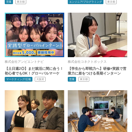
営業
東京都
エンジニア/プログラミング
東京都
株式会社アンビエントナビ
株式会社コネクトボックス
【土日週2◎】まだ就活に間に合う！
【学生から即戦力へ】研修×実践で営
初心者でもOK！グローバルマーケ
業力に差をつける長期インターン
マーケティング/広報
大阪府
営業
東京都