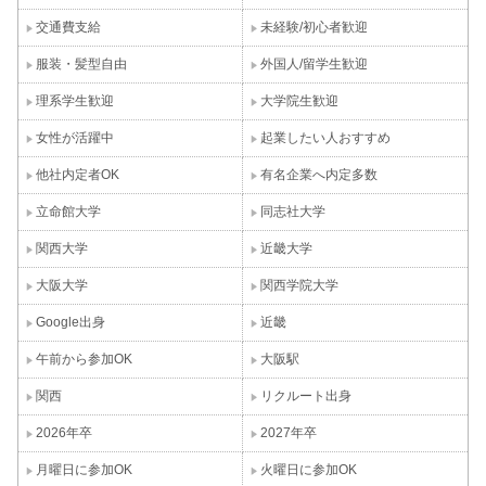
交通費支給
未経験/初心者歓迎
服装・髪型自由
外国人/留学生歓迎
理系学生歓迎
大学院生歓迎
女性が活躍中
起業したい人おすすめ
他社内定者OK
有名企業へ内定多数
立命館大学
同志社大学
関西大学
近畿大学
大阪大学
関西学院大学
Google出身
近畿
午前から参加OK
大阪駅
関西
リクルート出身
2026年卒
2027年卒
月曜日に参加OK
火曜日に参加OK