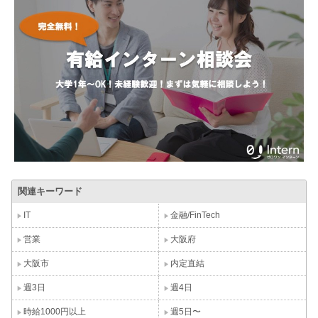
関連キーワード
IT
金融/FinTech
営業
大阪府
大阪市
内定直結
週3日
週4日
時給1000円以上
週5日〜