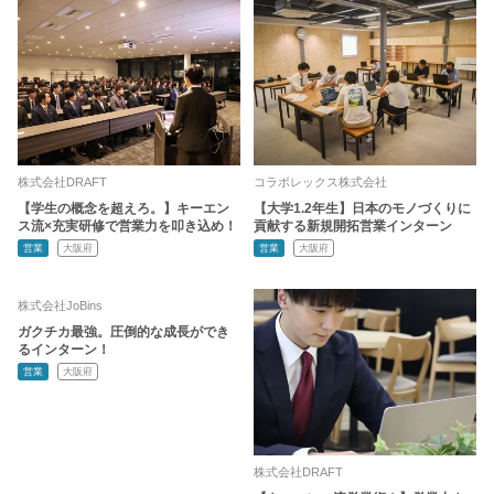
株式会社DRAFT
コラボレックス株式会社
【学生の概念を超えろ。】キーエン
【大学1.2年生】日本のモノづくりに
ス流×充実研修で営業力を叩き込め！
貢献する新規開拓営業インターン
営業
大阪府
営業
大阪府
株式会社JoBins
ガクチカ最強。圧倒的な成長ができ
るインターン！
営業
大阪府
株式会社DRAFT