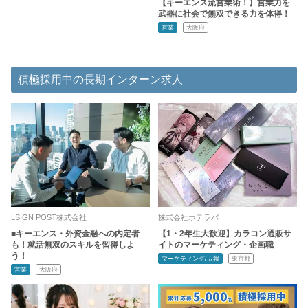
【キーエンス流営業術！】営業力を
武器に社会で無双できる力を体得！
営業
大阪府
積極採用中の長期インターン求人
LSIGN POST株式会社
株式会社ホテラバ
■キーエンス・外資金融への内定者
【1・2年生大歓迎】カラコン通販サ
も！就活無双のスキルを習得しよ
イトのマーケティング・企画職
う！
マーケティング/広報
東京都
営業
大阪府