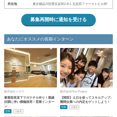
所在地
東京都品川区西五反田2-8-1 五反田ファーストビル9F
募集再開時に通知を受ける
あなたにオススメの長期インターン
株式会社トロワ
株式会社First Project
事業部長直下でガクチカ作り！業績
【関西】土日を使ってスキルアップ♪
好調に伴い積極採用！営業インター
難関企業への内定をゲットしよう！
ン
営業
大阪府
営業
大阪府