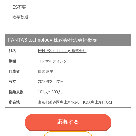
ES不要
既卒歓迎
FANTAS technology 株式会社の会社概要
社名
FANTAS technology 株式会社
業種
コンサルティング
代表者
國師 康平
設立
2010年2月22日
従業員数
101人〜300人
所在地
東京都渋谷区恵比寿4-3-8 KDX恵比寿ビル5F
応募する