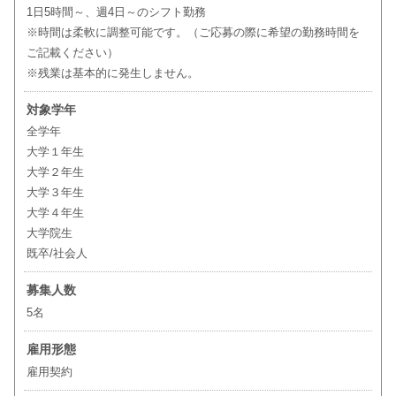
1日5時間～、週4日～のシフト勤務
※時間は柔軟に調整可能です。（ご応募の際に希望の勤務時間を
ご記載ください）
※残業は基本的に発生しません。
対象学年
全学年
大学１年生
大学２年生
大学３年生
大学４年生
大学院生
既卒/社会人
募集人数
5名
雇用形態
雇用契約