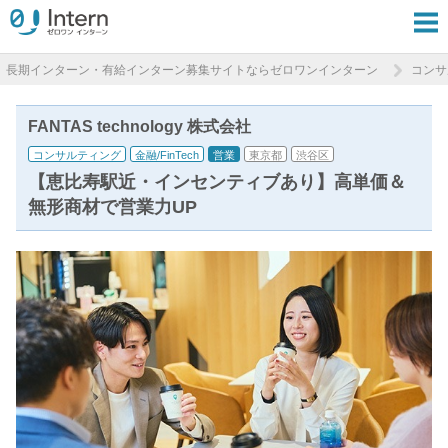
長期インターン・有給インターン募集サイトならゼロワンインターン
コンサ
FANTAS technology 株式会社
コンサルティング
金融/FinTech
営業
東京都
渋谷区
【恵比寿駅近・インセンティブあり】高単価＆
無形商材で営業力UP