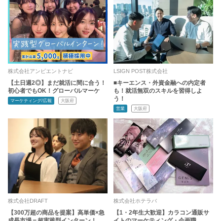
株式会社アンビエントナビ
LSIGN POST株式会社
【土日週2◎】まだ就活に間に合う！
■キーエンス・外資金融への内定者
初心者でもOK！グローバルマーケ
も！就活無双のスキルを習得しよ
う！
マーケティング/広報
大阪府
営業
大阪府
株式会社DRAFT
株式会社ホテラバ
【300万超の商品を提案】高単価×急
【1・2年生大歓迎】カラコン通販サ
成長市場＝超実践型インターン！
イトのマーケティング・企画職