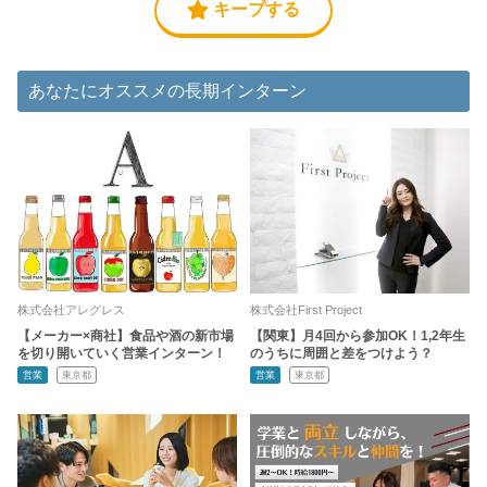
キープする
あなたにオススメの長期インターン
株式会社アレグレス
株式会社First Project
【メーカー×商社】食品や酒の新市場
【関東】月4回から参加OK！1,2年生
を切り開いていく営業インターン！
のうちに周囲と差をつけよう？
営業
東京都
営業
東京都