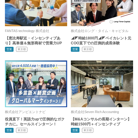
FANTAS technology 株式会社
株式会社ロング・タイム・キャピタル
【恵比寿駅近・インセンティブあ
◢◤時給1800円◢◤ベイカレント元
り】高単価＆無形商材で営業力UP
COO直下での圧倒的成長体験
営業
東京都
営業
東京都
株式会社アンビエントナビ
株式会社Seven Rich Accounting
役員直下！英語力upで圧倒的なガク
【M&Aコンサルの長期インターン】
チカに。セールスインターン！
時給1500円＋インセンティブ
営業
東京都
営業
東京都