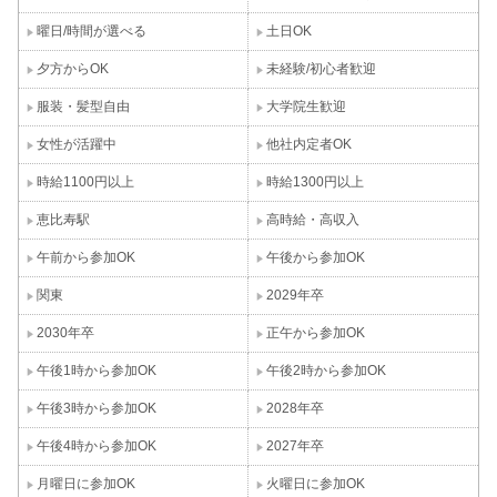
曜日/時間が選べる
土日OK
夕方からOK
未経験/初心者歓迎
服装・髪型自由
大学院生歓迎
女性が活躍中
他社内定者OK
時給1100円以上
時給1300円以上
恵比寿駅
高時給・高収入
午前から参加OK
午後から参加OK
関東
2029年卒
2030年卒
正午から参加OK
午後1時から参加OK
午後2時から参加OK
午後3時から参加OK
2028年卒
午後4時から参加OK
2027年卒
月曜日に参加OK
火曜日に参加OK