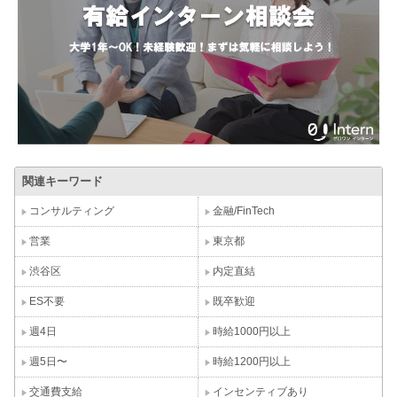
関連キーワード
コンサルティング
金融/FinTech
営業
東京都
渋谷区
内定直結
ES不要
既卒歓迎
週4日
時給1000円以上
週5日〜
時給1200円以上
交通費支給
インセンティブあり