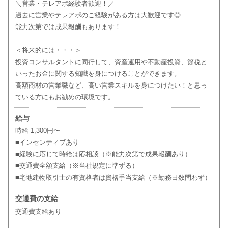
＼営業・テレアポ経験者歓迎！／
過去に営業やテレアポのご経験がある方は大歓迎です◎
能力次第では成果報酬もあります！
＜将来的には・・・＞
投資コンサルタントに同行して、資産運用や不動産投資、節税と
いったお金に関する知識を身につけることができます。
高額商材の営業職など、高い営業スキルを身につけたい！と思っ
ている方にもお勧めの環境です。
給与
時給 1,300円〜
■インセンティブあり
■経験に応じて時給は応相談（※能力次第で成果報酬あり）
■交通費全額支給（※当社規定に準ずる）
■宅地建物取引士の有資格者は資格手当支給（※勤務日数問わず）
交通費の支給
交通費支給あり