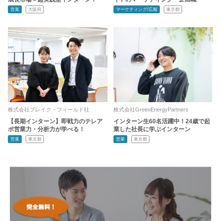
営業
大阪府
マーケティング/広報
東京都
株式会社ブレイク・フィールド社
株式会社GreenEnergyPartners
【長期インターン】即戦力のテレア
インターン生60名活躍中！24歳で起
ポ営業力・分析力が学べる！
業した社長に学ぶインターン
営業
東京都
営業
東京都