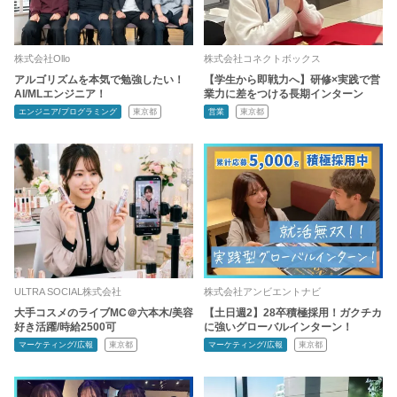
株式会社Ollo
株式会社コネクトボックス
アルゴリズムを本気で勉強したい！
【学生から即戦力へ】研修×実践で営
AI/MLエンジニア！
業力に差をつける長期インターン
エンジニア/プログラミング
東京都
営業
東京都
ULTRA SOCIAL株式会社
株式会社アンビエントナビ
大手コスメのライブMC＠六本木/美容
【土日週2】28卒積極採用！ガクチカ
好き活躍/時給2500可
に強いグローバルインターン！
マーケティング/広報
東京都
マーケティング/広報
東京都