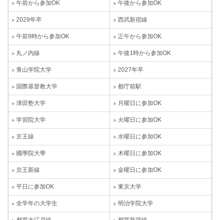
午前から参加OK
午後から参加OK
2029年卒
西武新宿線
午前9時から参加OK
正午から参加OK
丸ノ内線
午後1時から参加OK
青山学院大学
2027年卒
国際基督教大学
都庁前駅
津田塾大学
月曜日に参加OK
学習院大学
火曜日に参加OK
京王線
水曜日に参加OK
國學院大學
木曜日に参加OK
京王新線
金曜日に参加OK
平日に参加OK
東京大学
全学年の大学生
明治学院大学