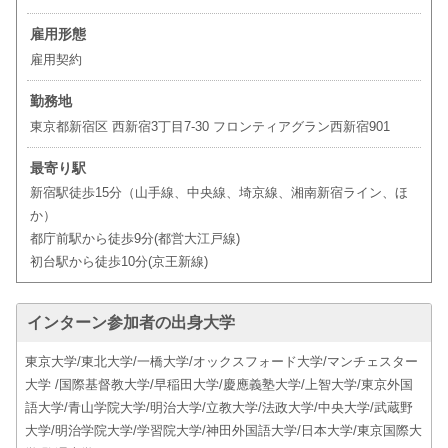
雇用形態
雇用契約
勤務地
東京都新宿区 西新宿3丁目7-30 フロンティアグラン西新宿901
最寄り駅
新宿駅徒歩15分（山手線、中央線、埼京線、湘南新宿ライン、ほ
か）
都庁前駅から徒歩9分(都営大江戸線)
初台駅から徒歩10分(京王新線)
インターン参加者の出身大学
東京大学/東北大学/一橋大学/オックスフォード大学/マンチェスター
大学 /国際基督教大学/早稲田大学/慶應義塾大学/上智大学/東京外国
語大学/青山学院大学/明治大学/立教大学/法政大学/中央大学/武蔵野
大学/明治学院大学/学習院大学/神田外国語大学/日本大学/東京国際大