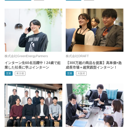
株式会社GreenEnergyPartners
株式会社DRAFT
インターン生60名活躍中！24歳で起
【300万超の商品を提案】高単価×急
業した社長に学ぶインターン
成長市場＝超実践型インターン！
営業
東京都
営業
大阪府