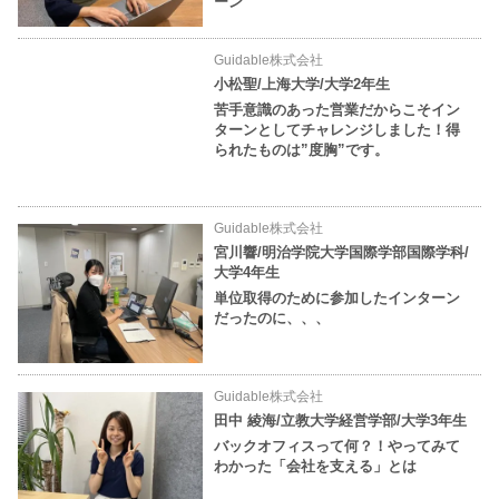
ーン
Guidable株式会社
小松聖/上海大学/大学2年生
苦手意識のあった営業だからこそイン
ターンとしてチャレンジしました！得
られたものは”度胸”です。
Guidable株式会社
宮川響/明治学院大学国際学部国際学科/
大学4年生
単位取得のために参加したインターン
だったのに、、、
Guidable株式会社
田中 綾海/立教大学経営学部/大学3年生
バックオフィスって何？！やってみて
わかった「会社を支える」とは