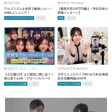
株式会社Ollo
株式会社Craft energy
アルゴリズムを本気で勉強したい！
【最高月収100万円越え！学生主体の
AI/MLエンジニア！
長期インターン】
エンジニア/プログラミング
東京都
営業
東京都
株式会社アンビエントナビ
ULTRA SOCIAL株式会社
【土日週2◎】まだ就活に間に合う！
大手コスメのライブMC＠六本木/美容
初心者でもOK！グローバルマーケ
好き活躍/時給2500可
マーケティング/広報
大阪府
マーケティング/広報
東京都