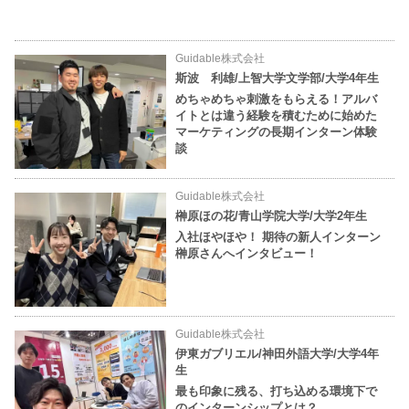
Guidable株式会社
斯波 利雄/上智大学文学部/大学4年生
めちゃめちゃ刺激をもらえる！アルバ
イトとは違う経験を積むために始めた
マーケティングの長期インターン体験
談
Guidable株式会社
榊原ほの花/青山学院大学/大学2年生
入社ほやほや！ 期待の新人インターン
榊原さんへインタビュー！
Guidable株式会社
伊東ガブリエル/神田外語大学/大学4年
生
最も印象に残る、打ち込める環境下で
のインターンシップとは？