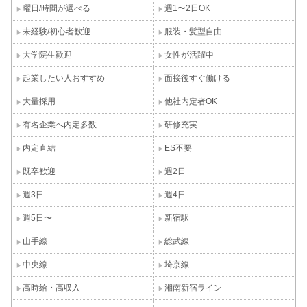
曜日/時間が選べる
週1〜2日OK
未経験/初心者歓迎
服装・髪型自由
大学院生歓迎
女性が活躍中
起業したい人おすすめ
面接後すぐ働ける
大量採用
他社内定者OK
有名企業へ内定多数
研修充実
内定直結
ES不要
既卒歓迎
週2日
週3日
週4日
週5日〜
新宿駅
山手線
総武線
中央線
埼京線
高時給・高収入
湘南新宿ライン