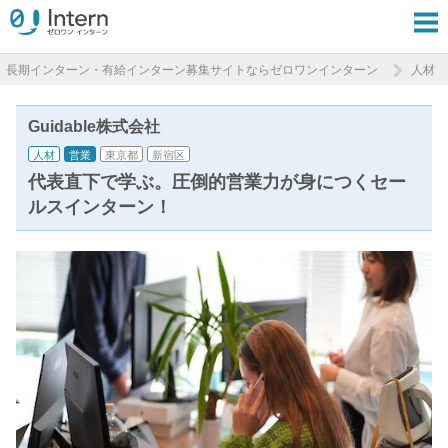
長期インターン・有給インターン募集サイトならゼロワンインターン
人材
Guidable株式会社
人材
営業
東京都
新宿区
代表直下で学ぶ。圧倒的営業力が身につくセー
ルスインターン！