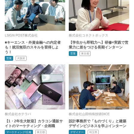
LSIGN POST株式会社
株式会社コネクトボックス
■キーエンス・外資金融への内定者
【学生から即戦力へ】研修×実践で営
も！就活無双のスキルを習得しよ
業力に差をつける長期インターン
う！
営業
東京都
営業
大阪府
株式会社ホテラバ
株式会社山田特殊技研DICE
【1・2年生大歓迎】カラコン通販サ
設計事務所で「ものづくり」と建築
イトのマーケティング・企画職
デザインビジネスを学ぶインターン
マーケティング/広報
東京都
デザイナー
埼玉県