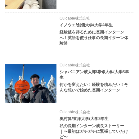
Guidable株式会社
イノウエ/創価大学/大学4年生
経験値を得るために長期インターン
へ！英語を使う仕事の長期イターン体
験談
Guidable株式会社
シャバニアン鼓太郎/専修大学/大学3年
生
何かを変えたい！経験を積みたい！そ
んな想いで始めた長期インターン
Guidable株式会社
奥村翼/東洋大学/大学3年生
私の長期インターン成長ストーリー
｜〜最初はガチガチに緊張していたけ
ど〜