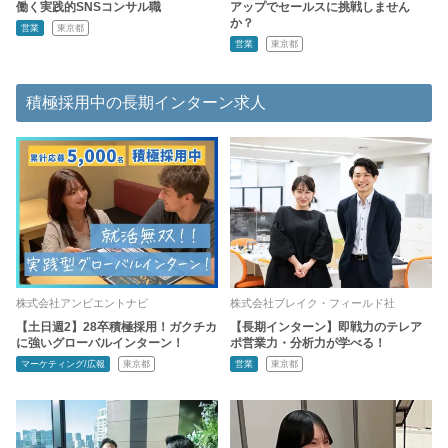
働く実践的SNSコンサル職
アップでセールスに挑戦しません
か？
営業
東京都
営業
東京都
積極採用中の長期インターン求人
株式会社アンビエントナビ
株式会社ブレイク・フィールド社
【土日週2】28卒積極採用！ガクチカ
【長期インターン】即戦力のテレア
に強いグローバルインターン！
ポ営業力・分析力が学べる！
マーケティング/広報
東京都
営業
東京都