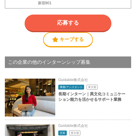
新宿901
応募する
キープする
この企業の他のインターンシップ募集
Guidable株式会社
事務/アシスタント
東京都
長期インターン｜異文化コミュニケー
ション能力を活かせるサポート業務
Guidable株式会社
営業
東京都