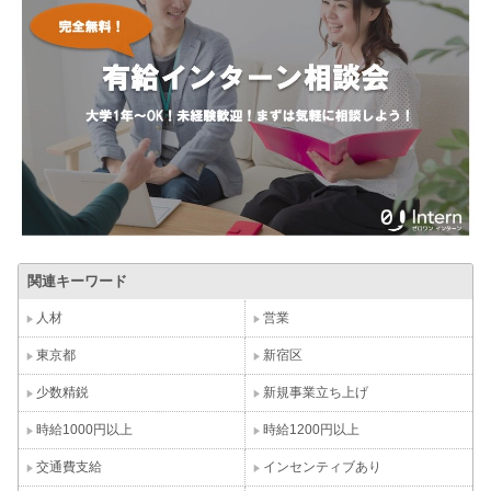
関連キーワード
人材
営業
東京都
新宿区
少数精鋭
新規事業立ち上げ
時給1000円以上
時給1200円以上
交通費支給
インセンティブあり