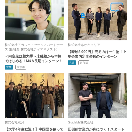
株式会社アガルートセールスパートナー
株式会社ネオキャリア
ズ (旧社名:株式会社ティアネクスト)
【時給2,000円】売る力は一生物！上
＜内定先は超大手＞未経験から本気
場企業内定者多数のインターン
ではじめる！M&A長期インターン！
営業
東京都
営業
東京都
株式会社篤月
Guidable株式会社
【大学4年生歓迎！】中国語を使って
圧倒的営業力が身につく！スタート