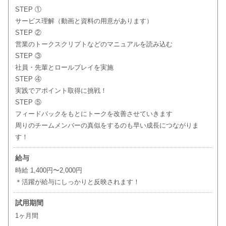
STEP ①
サービス理解（動画と資料の用意があります）
STEP ②
営業のトークスクリプトなどのマニュアルを読み込む
STEP ③
社員・先輩とロールプレイを実施
STEP ④
実践でアポイント取得に挑戦！
STEP ⑤
フィードバックをもとにトークを改善させていきます
周りのチームメンバーの真似をするのも早い成長につながりま
す！
給与
時給 1,400円〜2,000円
＊活躍が給与にしっかりと反映されます！
試用期間
1ヶ月間