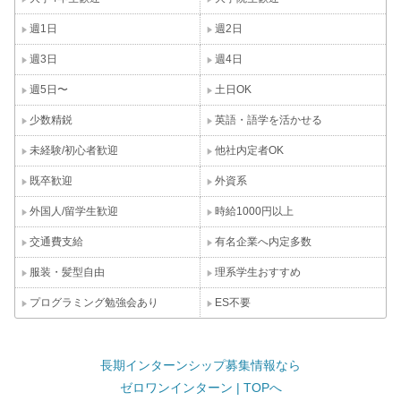
週1日
週2日
週3日
週4日
週5日〜
土日OK
少数精鋭
英語・語学を活かせる
未経験/初心者歓迎
他社内定者OK
既卒歓迎
外資系
外国人/留学生歓迎
時給1000円以上
交通費支給
有名企業へ内定多数
服装・髪型自由
理系学生おすすめ
プログラミング勉強会あり
ES不要
長期インターンシップ募集情報なら
ゼロワンインターン | TOPへ