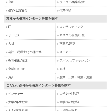
企画
ライター/編集/記者
接客/販売/受付
作業体験
業種から長期インターン募集を探す
IT
コンサルティング
サービス
マスコミ/広告/出版
人材
不動産/建築
会計・税理士/その他士業
メーカー
教育/福祉/介護
アパレル/ファッション
金融/FinTech
商社
海外
農業・工業・林業・漁業
こだわり条件から長期インターン募集を探す
ベンチャー
大学1年生歓迎
大学2年生歓迎
大学3年生歓迎
大学4年生歓迎
大学院生歓迎