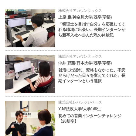
株式会社アカウンタックス
上原 慶/神奈川大学/既卒(学部)
「税理士を目指す自分」を応援してく
れる職場に出会い、長期インターンか
ら新卒入社へ歩んだ私の体験記
株式会社アカウンタックス
中井 双葉/日本大学/既卒(学部)
就活に出遅れ、資格もなかった。不安
だらけだった日々を変えてくれた、長
期インターンという選択
株式会社レバレッジベース
Y.N/法政大学/大学1年生
初めての営業インターンチャレンジ
【28新卒】