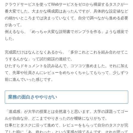
クラウドサービスを使ってWebサービスをゼロから構築するタスクが一
番大変でした。大まかな構成図はあったんですが、具体的な設定値など
の細かいところまでは決まっていなくて、自分で調べながら進める必要
があって。
例えるなら、「めっちゃ大変な説明書でガンプラを作る」ような感覚で
した。
完成図だけはなんとなくあるから、「多分これとこれを組み合わせてこ
うするんかな」って試行錯誤の連続で。
ひたすらドキュメントを読み込んで、コツコツ進めました。それに加え
て、先輩や社員さんにレビューをめちゃくちゃしてもらって、少しずつ
前に進んでいった感じです。
業務の面白さややりがい
「達成感」が大学の授業とは全然違うと思います。大学の課題ってゴー
ルが自由な分、どこまでやりきったのか曖昧になりがちで。
仕事だとタスクに沿って進めて、レビューをもらって自分のタスクが完
了した時に「あ、終わった」という実感が持てるんです。それが思って