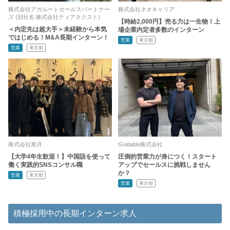
株式会社アガルートセールスパートナー
株式会社ネオキャリア
ズ (旧社名:株式会社ティアネクスト)
【時給2,000円】売る力は一生物！上
＜内定先は超大手＞未経験から本気
場企業内定者多数のインターン
ではじめる！M&A長期インターン！
営業
東京都
営業
東京都
株式会社篤月
Guidable株式会社
【大学4年生歓迎！】中国語を使って
圧倒的営業力が身につく！スタート
働く実践的SNSコンサル職
アップでセールスに挑戦しません
か？
営業
東京都
営業
東京都
積極採用中の長期インターン求人