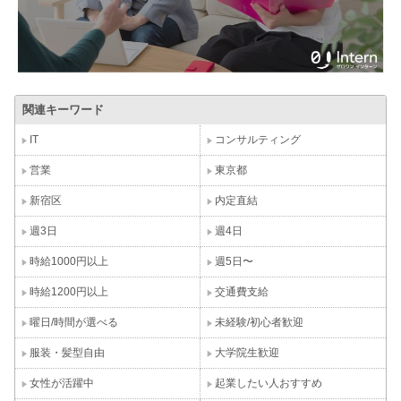
関連キーワード
IT
コンサルティング
営業
東京都
新宿区
内定直結
週3日
週4日
時給1000円以上
週5日〜
時給1200円以上
交通費支給
曜日/時間が選べる
未経験/初心者歓迎
服装・髪型自由
大学院生歓迎
女性が活躍中
起業したい人おすすめ