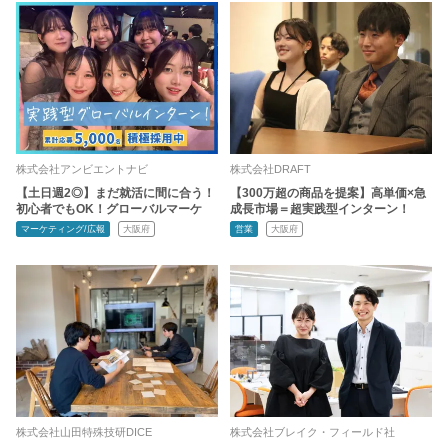
株式会社アンビエントナビ
株式会社DRAFT
【土日週2◎】まだ就活に間に合う！
【300万超の商品を提案】高単価×急
初心者でもOK！グローバルマーケ
成長市場＝超実践型インターン！
マーケティング/広報
大阪府
営業
大阪府
株式会社山田特殊技研DICE
株式会社ブレイク・フィールド社