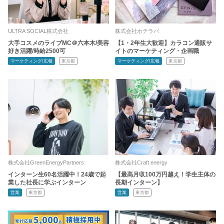
ULTRA SOCIAL株式会社
株式会社ホテラバ
大手コスメのライブMC＠六本木/美容
【1・2年生大歓迎】カラコン通販サ
好き活躍/時給2500可
イトのマーケティング・企画職
マーケティング/広報
東京都
マーケティング/広報
東京都
株式会社GreenEnergyPartners
株式会社Craft energy
インターン生60名活躍中！24歳で起
【最高月収100万円越え！学生主体の
業した社長に学ぶインターン
長期インターン】
営業
東京都
営業
東京都