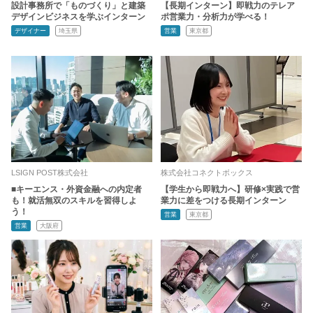
設計事務所で「ものづくり」と建築
【長期インターン】即戦力のテレア
デザインビジネスを学ぶインターン
ポ営業力・分析力が学べる！
デザイナー
埼玉県
営業
東京都
LSIGN POST株式会社
株式会社コネクトボックス
■キーエンス・外資金融への内定者
【学生から即戦力へ】研修×実践で営
も！就活無双のスキルを習得しよ
業力に差をつける長期インターン
う！
営業
東京都
営業
大阪府