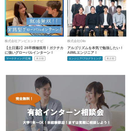
株式会社アンビエントナビ
株式会社Ollo
【土日週2】28卒積極採用！ガクチカ
アルゴリズムを本気で勉強したい！
に強いグローバルインターン！
AI/MLエンジニア！
マーケティング/広報
東京都
エンジニア/プログラミング
東京都