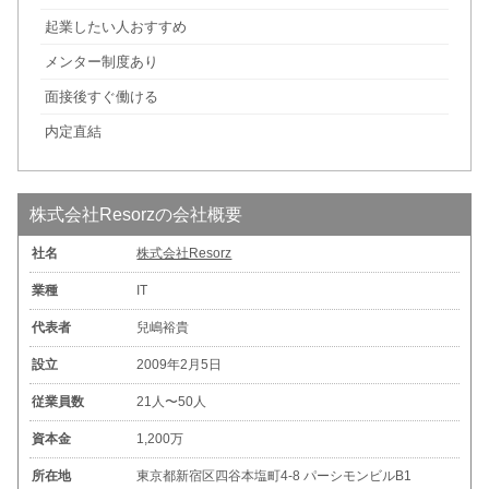
起業したい人おすすめ
メンター制度あり
面接後すぐ働ける
内定直結
株式会社Resorzの会社概要
社名
株式会社Resorz
業種
IT
代表者
兒嶋裕貴
設立
2009年2月5日
従業員数
21人〜50人
資本金
1,200万
所在地
東京都新宿区四谷本塩町4-8 パーシモンビルB1