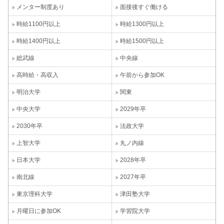
メンター制度あり
面接後すぐ働ける
時給1100円以上
時給1300円以上
時給1400円以上
時給1500円以上
総武線
中央線
高時給・高収入
午前から参加OK
明治大学
関東
中央大学
2029年卒
2030年卒
法政大学
上智大学
丸ノ内線
日本大学
2028年卒
南北線
2027年卒
東京理科大学
津田塾大学
月曜日に参加OK
学習院大学