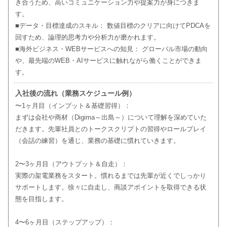
き合うため、高いコミュニケーション力や提案力が身につきま
す。
■データ・目標達成のスキル： 数値目標のクリアに向けてPDCAを
回すため、論理的思考力や分析力が磨かれます。
■海外ビジネス・WEBサービスへの知見： グローバル市場の動向
や、最先端のWEB・AIサービスに触れながら働くことができま
す。
入社後の流れ（業務スケジュール例）
〜1ヶ月目（インプット＆基礎習得）：
まずは会社や商材（Digima～出島～）について理解を深めていた
だきます。先輩社員とのトークスクリプトの習得やロールプレイ
（会話の練習）を通じ、業務の基礎に慣れていきます。
2〜3ヶ月目（アウトプット＆自走）：
実際の架電業務をスタート。慣れるまでは先輩が近くでしっかり
サポートします。徐々に自走し、商談アポイントを取得できる状
態を目指します。
4〜6ヶ月目（ステップアップ）：